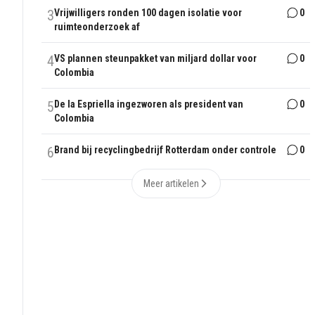
3
Vrijwilligers ronden 100 dagen isolatie voor
0
ruimteonderzoek af
4
VS plannen steunpakket van miljard dollar voor
0
Colombia
5
De la Espriella ingezworen als president van
0
Colombia
6
Brand bij recyclingbedrijf Rotterdam onder controle
0
Meer artikelen