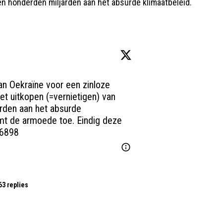
en honderden miljarden aan het absurde klimaatbeleid.
an Oekraïne voor een zinloze 
het uitkopen (=vernietigen) van 
rden aan het absurde 
mt de armoede toe. Eindig deze 
86898
63 replies