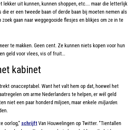
t lekker uit kunnen, kunnen shoppen, etc.... maar die letterlijk
s die er een tweede baan of derde baan bij moeten nemen als
p zoek gaan naar weggegooide flesjes en blikjes om ze in te
 meer te makken. Geen cent. Ze kunnen niets kopen voor hun
n geld voor vlees, vis of fruit...
het kabinet
trekt onacceptabel. Want het valt hem op dat, hoewel het
maatregelen om arme Nederlanders te helpen, er wél geld
ten niet een paar honderd miljoen, maar enkele
miljarden
.
den.
ze oorlog,"
schrijft
Van Houwelingen op Twitter. "Tientallen