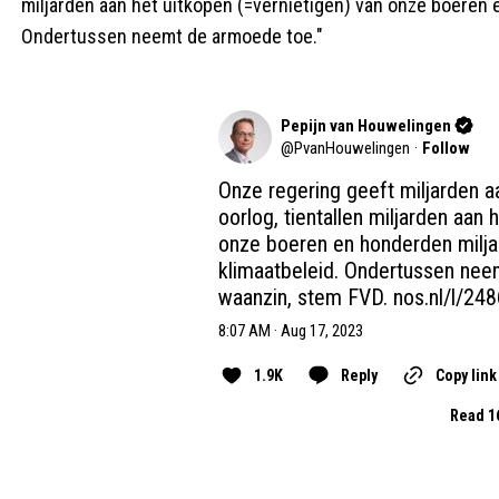
miljarden aan het uitkopen (=vernietigen) van onze boeren 
Ondertussen neemt de armoede toe."
Pepijn van Houwelingen
@
PvanHouwelingen
·
Follow
Onze regering geeft miljarden a
oorlog, tientallen miljarden aan 
onze boeren en honderden milja
klimaatbeleid. Ondertussen nee
waanzin, stem FVD. 
nos.nl/l/24
8:07 AM · Aug 17, 2023
1.9K
Reply
Copy link
Read 1