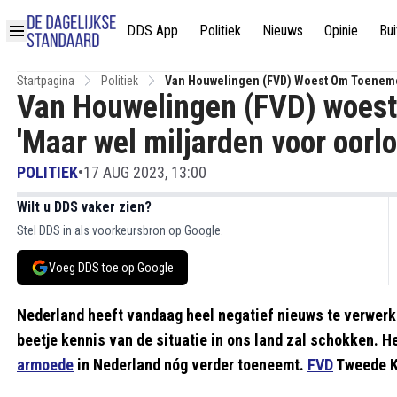
DDS App
Politiek
Nieuws
Opinie
Bui
Startpagina
Politiek
Van Houwelingen (FVD) Woest Om Toeneme
Van Houwelingen (FVD) woes
Klimaatbeleid!'
'Maar wel miljarden voor oorlo
POLITIEK
•
17 AUG 2023, 13:00
Wilt u DDS vaker zien?
Stel DDS in als voorkeursbron op Google.
Voeg DDS toe op Google
Nederland heeft vandaag heel negatief nieuws te verwer
beetje kennis van de situatie in ons land zal schokken. He
armoede
in Nederland nóg verder toeneemt.
FVD
Tweede K