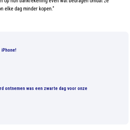
dan op hun bankrekening even wat bedragen omdat ze
n elke dag minder kopen."
 iPhone!
rd ontnemen was een zwarte dag voor onze