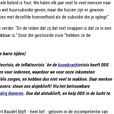
hele beleid is fout. We halen elk jaar veel te veel mensen naar
n wel huursubsidie geven, maar die huizen zijn er gewoon
es met dezelfde hoeveelheid als de subsidie die je oplegt."
 verder. "En de reden dat zij dat niet snappen is dat ze in een
kbaar is." Door die gestoorde visie "hebben ze de
 barre tijden)
crisis, de inflatiecrisis ´én de
koopkracht
crisis heeft DDS
uden voor iedereen, waardoor we voor onze inkomsten
ciële zorgen, en hebben dus niet veel te makken. Daar merken
ezers: steun ons alsjeblieft! Via het betrouwbare
alig doneren
. Doe dat alstublieft, en help DDS in de lucht te
t Baudet blijft - heel lief - geloven in de incompetentie van