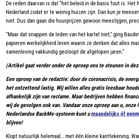
De reden daarvan is dat "het beleid in de basis fout is. Het 
Nederland zodat er te weinig huizen zijn. Dan kun je mense
niet. Dus dan gaan die huurprijzen gewoon meestijgen, preci
"Maar dat snappen de leden van het kartel niet," ging Baudet
papieren werkelijkheid leven waarin ze denken dat alles maa
samenleving vakkundig gesloopt de afgelopen jaren."
(Artikel gaat verder onder de oproep ons te steunen in deze
Een oproep van de redactie: door de coronacrisis, de energie
het ontzettend lastig. Wij willen alles gratis leesbaar ho
afhankelijk zijn van reclame. Maar bedrijven hebben finan
wij de gevolgen ook van. Vandaar onze oproep aan u, onze l
Nederlandse BackMe-systeem kunt u
maandelijks óf eenm
blijven!
Klopt natuurlijk helemaal... met één kleine kanttekening. Wan