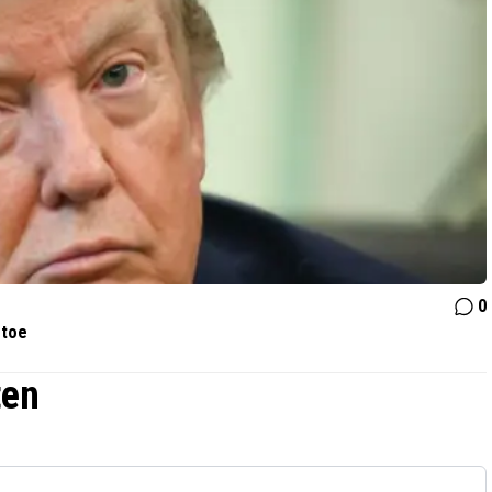
0
 toe
ten