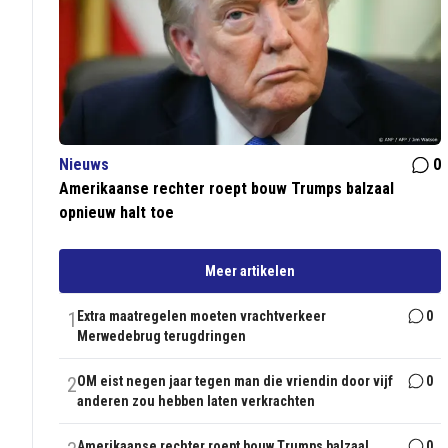
Nieuws
0
Amerikaanse rechter roept bouw Trumps balzaal
opnieuw halt toe
Meer artikelen
1
Extra maatregelen moeten vrachtverkeer
0
Merwedebrug terugdringen
2
OM eist negen jaar tegen man die vriendin door vijf
0
anderen zou hebben laten verkrachten
Amerikaanse rechter roept bouw Trumps balzaal
0