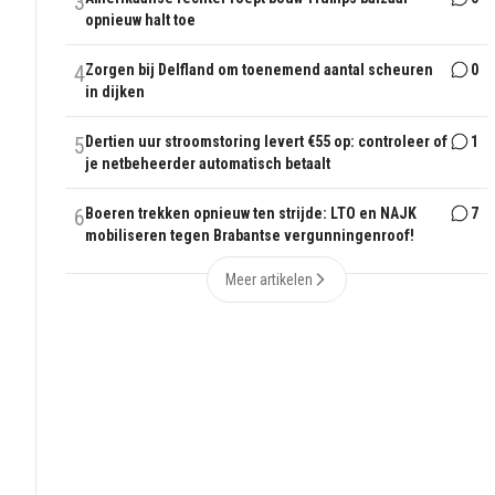
3
opnieuw halt toe
4
Zorgen bij Delfland om toenemend aantal scheuren
0
in dijken
5
Dertien uur stroomstoring levert €55 op: controleer of
1
je netbeheerder automatisch betaalt
6
Boeren trekken opnieuw ten strijde: LTO en NAJK
7
mobiliseren tegen Brabantse vergunningenroof!
Meer artikelen