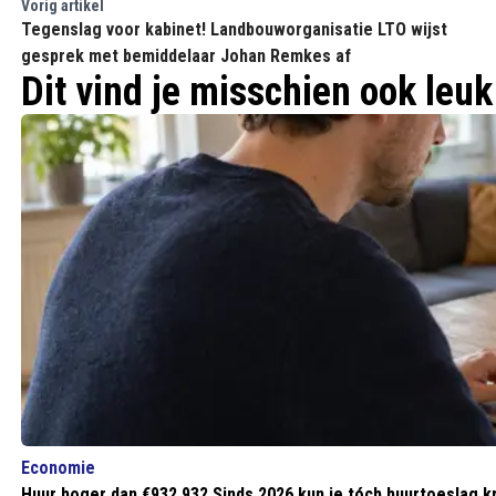
Vorig artikel
Tegenslag voor kabinet! Landbouworganisatie LTO wijst
gesprek met bemiddelaar Johan Remkes af
Dit vind je misschien ook leuk
Economie
Huur hoger dan €932,93? Sinds 2026 kun je tóch huurtoeslag k