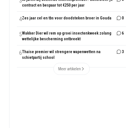
3
contract en bespaar tot €250 per jaar
4
Zes jaar cel en tbs voor doodsteken broer in Gouda
0
5
Wakker Dier wil rem op groei insectenkweek zolang
6
wettelijke bescherming ontbreekt
6
Thaise premier wil strengere wapenwetten na
3
schietpartij school
Meer artikelen