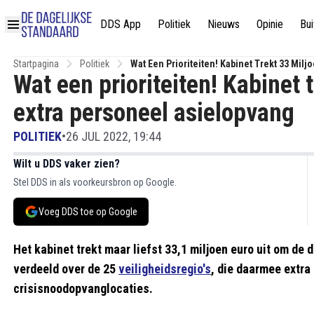
DDS App
Politiek
Nieuws
Opinie
Bui
Startpagina
Politiek
Wat Een Prioriteiten! Kabinet Trekt 33 Mil
Wat een prioriteiten! Kabinet t
extra personeel asielopvang
POLITIEK
•
26 JUL 2022, 19:44
Wilt u DDS vaker zien?
Stel DDS in als voorkeursbron op Google.
Voeg DDS toe op Google
Het kabinet trekt maar liefst 33,1 miljoen euro uit om de 
verdeeld over de 25
veiligheidsregio's
, die daarmee extr
crisisnoodopvanglocaties.