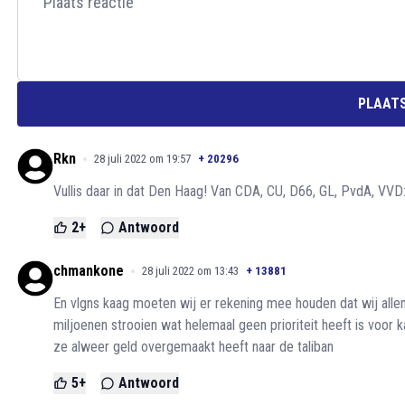
PLAATS
Rkn
28 juli 2022 om 19:57
+
20296
Vullis daar in dat Den Haag! Van CDA, CU, D66, GL, PvdA, VVD: r
2
+
Antwoord
chmankone
28 juli 2022 om 13:43
+
13881
En vlgns kaag moeten wij er rekening mee houden dat wij all
miljoenen strooien wat helemaal geen prioriteit heeft is voor
ze alweer geld overgemaakt heeft naar de taliban
5
+
Antwoord