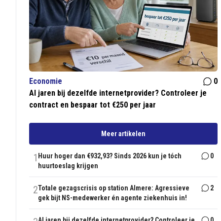
Economie
0
Al jaren bij dezelfde internetprovider? Controleer je
contract en bespaar tot €250 per jaar
Meer artikelen
1
Huur hoger dan €932,93? Sinds 2026 kun je tóch
0
huurtoeslag krijgen
2
Totale gezagscrisis op station Almere: Agressieve
2
gek bijt NS-medewerker én agente ziekenhuis in!
Al jaren bij dezelfde internetprovider? Controleer je
0