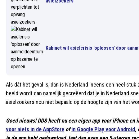
asielzoekers
Kabinet wil asielcrisis 'oplossen' door aa
Als dát het geval is, dan is Nederland ineens een heel stu
beeld wordt dan namelijk gecreëerd dat je in Nederland sne
asielzoekers nou niet bepaald op de hoogte zijn van het wo
Goed nieuws! DDS heeft nu een eigen app voor iPhone en i
voor niets in de AppStore
of
in Google Play voor Android
,
je de app hebt gedownload, laat dan even een 5-sterren rece