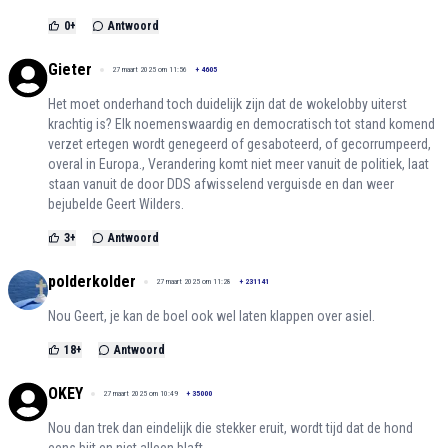
0
+
Antwoord
Gieter
27 maart 2025 om 11:56
+
4605
Het moet onderhand toch duidelijk zijn dat de wokelobby uiterst
krachtig is? Elk noemenswaardig en democratisch tot stand komend
verzet ertegen wordt genegeerd of gesaboteerd, of gecorrumpeerd,
overal in Europa., Verandering komt niet meer vanuit de politiek, laat
staan vanuit de door DDS afwisselend verguisde en dan weer
bejubelde Geert Wilders.
3
+
Antwoord
polderkolder
27 maart 2025 om 11:28
+
231141
Nou Geert, je kan de boel ook wel laten klappen over asiel.
18
+
Antwoord
OKEY
27 maart 2025 om 10:49
+
35000
Nou dan trek dan eindelijk die stekker eruit, wordt tijd dat de hond