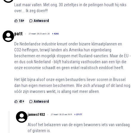
Laat maar vallen. Met ong. 30 zeteltjes in de peilingen houdt hij niks
over.... Ik zeg doen!!!
16
+
Antwoord
patt
27 maart 2025 om 6:24
+
4263
De Nederlandse industrie kreunt onder bizarre klimaatplannen en
CO2-heffingen, terwijl landen als Amerika hun eigenbelang
beschermen en mogelijk stoppen met Rusland-sancties. Maar de EU -
en dus ook Nederland - blijft halsstarrig vasthouden aan een lijn die
onze economie schaadt en geen enkel realistisch einddoel heeft.
Het lijkt bijna alsof onze eigen bestuurders liever scoren in Brussel
dan hun eigen mensen beschermen. Wie zich afvraagt of dit land nog
vóór zijn inwoners werkt, is allang niet meer alleen.
41
+
Antwoord
jannes1932
27 maart 2025 om 9:09
+
27177
Alsof het belazeren van de eigen bewoners iets van vandaag
of gisteren is.