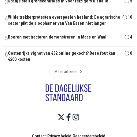
3
Spanje stelt grenscontroles in voor reizigers uit Italië
5
4
Wilde trekkerprotesten overspoelen het land: De agrarische
10
sector pikt de sloophamer van Van Essen niet langer
5
Boeren met tractoren demonstreren in Maas en Waal
4
6
Oostenrijks vignet van €32 online gekocht? Deze fout kan
0
€200 kosten
Meer artikelen
Contact
•
Privacy beleid
•
Reageerdersbeleid