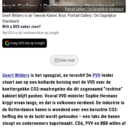
Portrait Gallery / De Dagelijkse Standaard
Geert Wilders in de Tweede Kamer. Bron: Portrait Gallery / De Dagelijkse
Standaard
Wilt u DDS vaker zien?
Stel DDS in als voorkeursbron op Google.
Voeg DDS toe op Google
Delen met
Geert Wilders
is het spuugzat, en terecht! De
PVV
-leider
stuurt aan op een keiharde botsing met de VVD over de
knettergekke CO2-maatregelen die dit zogenaamd “rechtse”
kabinet blijft pushen. Vooral VVD-minister Sophie Hermans
krijgt ervan langs, en dat is volkomen verdiend. De industrie in
de Rotterdamse haven is woedend over een beruchte CO2-
heffing die in de lucht wordt gehouden – een taks die banen
sloopt en ondernemers kapotmaakt. CDA, PVV en BBB willen af