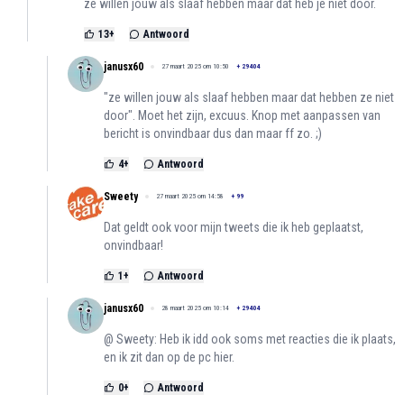
ze willen jouw als slaaf hebben maar dat heb je niet door.
13
+
Antwoord
janusx60
27 maart 2025 om 10:50
+
29404
"ze willen jouw als slaaf hebben maar dat hebben ze niet
door". Moet het zijn, excuus. Knop met aanpassen van
bericht is onvindbaar dus dan maar ff zo. ;)
4
+
Antwoord
Sweety
27 maart 2025 om 14:58
+
99
Dat geldt ook voor mijn tweets die ik heb geplaatst,
onvindbaar!
1
+
Antwoord
janusx60
28 maart 2025 om 10:14
+
29404
@ Sweety: Heb ik idd ook soms met reacties die ik plaats,
en ik zit dan op de pc hier.
0
+
Antwoord