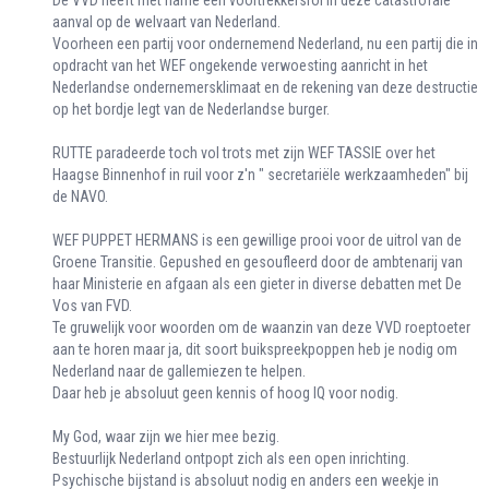
De VVD heeft met name een voortrekkersrol in deze catastrofale
aanval op de welvaart van Nederland.
Voorheen een partij voor ondernemend Nederland, nu een partij die in
opdracht van het WEF ongekende verwoesting aanricht in het
Nederlandse ondernemersklimaat en de rekening van deze destructie
op het bordje legt van de Nederlandse burger.
RUTTE paradeerde toch vol trots met zijn WEF TASSIE over het
Haagse Binnenhof in ruil voor z'n " secretariële werkzaamheden" bij
de NAVO.
WEF PUPPET HERMANS is een gewillige prooi voor de uitrol van de
Groene Transitie. Gepushed en gesoufleerd door de ambtenarij van
haar Ministerie en afgaan als een gieter in diverse debatten met De
Vos van FVD.
Te gruwelijk voor woorden om de waanzin van deze VVD roeptoeter
aan te horen maar ja, dit soort buikspreekpoppen heb je nodig om
Nederland naar de gallemiezen te helpen.
Daar heb je absoluut geen kennis of hoog IQ voor nodig.
My God, waar zijn we hier mee bezig.
Bestuurlijk Nederland ontpopt zich als een open inrichting.
Psychische bijstand is absoluut nodig en anders een weekje in