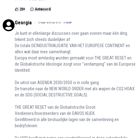
20
+
Antwoord
Georgia
27 maart 2025 om 10:27
+
12147
Je kunt er ellenlange discussies over gaan voeren maar één ding
tekent zich steeds duidelijker af:
De totale DEÏNDUSTRIALISATIE VAN HET EUROPESE CONTINENT en
alles wat daar mee samenhangt.
Europa moet armlastig worden gemaakt voor THE GREAT RESET en
de Globalistische Ideologie zorgt voor "verdamping" van de Europese
Identiteit.
De uitrol van AGENDA 2030/2050 is in volle gang.
De transitie naar de NEW WORLD ORDER met als wapen de CO2 HOAX
en de SDG (SOCIAL DESTRUCTIVE GOALS).
THE GREAT RESET van de Globalistische Groot
Verdieners/Investeerders van de DAVOS KLIEK.
Geïnfiltreerd in alle bestuurlijke lagen van de samenleving en
bedrijfsleven.