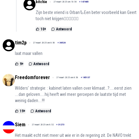
bitchie
27 maart 2025 om 10:54
+
147485
Zijn beste vriend is Orban🦾Een beter voorbeeld kan Geert
toch niet krijgen🤷🏻‍♀️🤦🏻‍♀️
10
+
Antwoord
tim2p
27 maart 2025 om 8:56
+
36526
laat maar vallen
9
+
Antwoord
Freedomforever
27 maart 2025 om 8:56
+
185137
Wilders' strategie: : kabinet laten vallen over klimaat...?.....eerst zien
....dan geloven.....hij heeft wel meer geroepen de laatste tijd met
weinig daden....!!!
19
+
Antwoord
Siem
27 maart 2025 om 8:52
+
31273
Het maakt echt niet meer uit wie er in de regering zit. De NAVO trekt