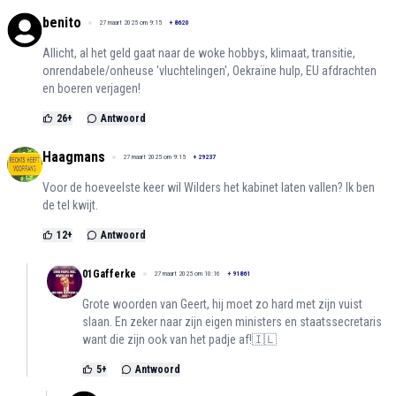
benito
27 maart 2025 om 9:15
+
8620
Allicht, al het geld gaat naar de woke hobbys, klimaat, transitie,
onrendabele/onheuse 'vluchtelingen', Oekraïne hulp, EU afdrachten
en boeren verjagen!
26
+
Antwoord
Haagmans
27 maart 2025 om 9:15
+
29237
Voor de hoeveelste keer wil Wilders het kabinet laten vallen? Ik ben
de tel kwijt.
12
+
Antwoord
01Gafferke
27 maart 2025 om 10:16
+
91861
Grote woorden van Geert, hij moet zo hard met zijn vuist
slaan. En zeker naar zijn eigen ministers en staatssecretaris
want die zijn ook van het padje af!🇮🇱
5
+
Antwoord