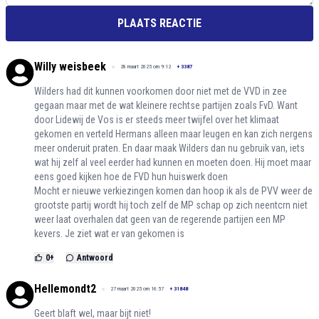
PLAATS REACTIE
Willy weisbeek
28 maart 2025 om 9:12
+
3387
Wilders had dit kunnen voorkomen door niet met de VVD in zee
gegaan maar met de wat kleinere rechtse partijen zoals FvD. Want
door Lidewij de Vos is er steeds meer twijfel over het klimaat
gekomen en verteld Hermans alleen maar leugen en kan zich nergens
meer onderuit praten. En daar maak Wilders dan nu gebruik van, iets
wat hij zelf al veel eerder had kunnen en moeten doen. Hij moet maar
eens goed kijken hoe de FVD hun huiswerk doen
Mocht er nieuwe verkiezingen komen dan hoop ik als de PVV weer de
grootste partij wordt hij toch zelf de MP schap op zich neentcrn niet
weer laat overhalen dat geen van de regerende partijen een MP
kevers. Je ziet wat er van gekomen is
0
+
Antwoord
Hellemondt2
27 maart 2025 om 16:57
+
31848
Geert blaft wel, maar bijt niet!