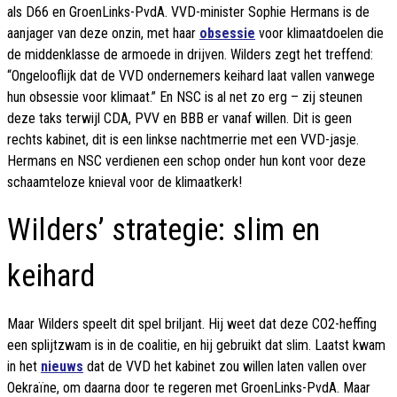
als D66 en GroenLinks-PvdA. VVD-minister Sophie Hermans is de
aanjager van deze onzin, met haar
obsessie
voor klimaatdoelen die
de middenklasse de armoede in drijven. Wilders zegt het treffend:
“Ongelooflijk dat de VVD ondernemers keihard laat vallen vanwege
hun obsessie voor klimaat.” En NSC is al net zo erg – zij steunen
deze taks terwijl CDA, PVV en BBB er vanaf willen. Dit is geen
rechts kabinet, dit is een linkse nachtmerrie met een VVD-jasje.
Hermans en NSC verdienen een schop onder hun kont voor deze
schaamteloze knieval voor de klimaatkerk!
Wilders’ strategie: slim en
keihard
Maar Wilders speelt dit spel briljant. Hij weet dat deze CO2-heffing
een splijtzwam is in de coalitie, en hij gebruikt dat slim. Laatst kwam
in het
nieuws
dat de VVD het kabinet zou willen laten vallen over
Oekraïne, om daarna door te regeren met GroenLinks-PvdA. Maar