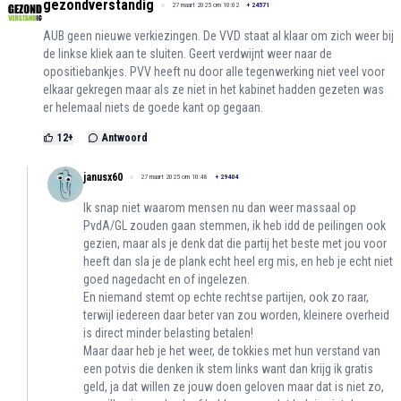
gezondverstandig
27 maart 2025 om 10:02
+
24571
AUB geen nieuwe verkiezingen. De VVD staat al klaar om zich weer bij
de linkse kliek aan te sluiten. Geert verdwijnt weer naar de
opositiebankjes. PVV heeft nu door alle tegenwerking niet veel voor
elkaar gekregen maar als ze niet in het kabinet hadden gezeten was
er helemaal niets de goede kant op gegaan.
12
+
Antwoord
janusx60
27 maart 2025 om 10:48
+
29404
Ik snap niet waarom mensen nu dan weer massaal op
PvdA/GL zouden gaan stemmen, ik heb idd de peilingen ook
gezien, maar als je denk dat die partij het beste met jou voor
heeft dan sla je de plank echt heel erg mis, en heb je echt niet
goed nagedacht en of ingelezen.
En niemand stemt op echte rechtse partijen, ook zo raar,
terwijl iedereen daar beter van zou worden, kleinere overheid
is direct minder belasting betalen!
Maar daar heb je het weer, de tokkies met hun verstand van
een potvis die denken ik stem links want dan krijg ik gratis
geld, ja dat willen ze jouw doen geloven maar dat is niet zo,