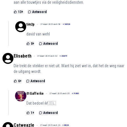
aan alle touwtjes via de veiligheidsdiensten.
13
+
Antwoord
tim2p
27 maart 2025 om 8:58
+
36526
david van wehl
0
+
Antwoord
Elisabeth
27 maart 2025 om 8:32
+
20679
Die trekt de stekker er niet uit. Want hij ziet wel in, dat het de weg naar
de uitgang wordt.
6
+
Antwoord
01Gafferke
27 maart 2025 om 8:55
+
91861
Dat bedoel ik!🇮🇱
1
+
Antwoord
Catweazle
27 maart 2025 om 8:23
+
8026