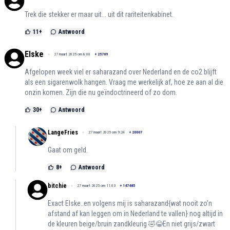
Trek die stekker er maar uit... uit dit rariteitenkabinet.
11
+
Antwoord
Elske
27 maart 2025 om 8:00
+
25769
Afgelopen week viel er saharazand over Nederland en de co2 blijft
als een sigarenwolk hangen. Vraag me werkelijk af, hoe ze aan al die
onzin komen. Zijn die nu geïndoctrineerd of zo dom.
30
+
Antwoord
LangeFries
27 maart 2025 om 9:24
+
20007
Gaat om geld.
8
+
Antwoord
bitchie
27 maart 2025 om 11:03
+
147485
Exact Elske..en volgens mij is saharazand{wat nooit zo’n
afstand af kan leggen om in Nederland te vallen} nog altijd in
de kleuren beige/bruin zandkleurig 🤣😂En niet grijs/zwart