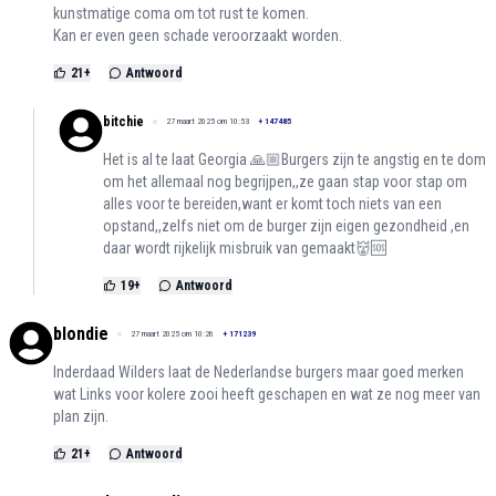
kunstmatige coma om tot rust te komen.
Kan er even geen schade veroorzaakt worden.
21
+
Antwoord
bitchie
27 maart 2025 om 10:53
+
147485
Het is al te laat Georgia 🙏🏼Burgers zijn te angstig en te dom
om het allemaal nog begrijpen,,ze gaan stap voor stap om
alles voor te bereiden,want er komt toch niets van een
opstand,,zelfs niet om de burger zijn eigen gezondheid ,en
daar wordt rijkelijk misbruik van gemaakt👹🆘
19
+
Antwoord
blondie
27 maart 2025 om 10:26
+
171239
Inderdaad Wilders laat de Nederlandse burgers maar goed merken
wat Links voor kolere zooi heeft geschapen en wat ze nog meer van
plan zijn.
21
+
Antwoord