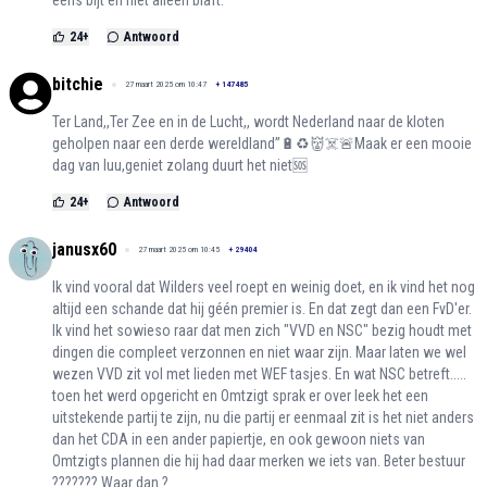
eens bijt en niet alleen blaft.
24
+
Antwoord
bitchie
27 maart 2025 om 10:47
+
147485
Ter Land,,Ter Zee en in de Lucht,, wordt Nederland naar de kloten
geholpen naar een derde wereldland’’🔋♻️👹☠️🚨Maak er een mooie
dag van luu,geniet zolang duurt het niet🆘
24
+
Antwoord
janusx60
27 maart 2025 om 10:45
+
29404
Ik vind vooral dat Wilders veel roept en weinig doet, en ik vind het nog
altijd een schande dat hij géén premier is. En dat zegt dan een FvD'er.
Ik vind het sowieso raar dat men zich "VVD en NSC" bezig houdt met
dingen die compleet verzonnen en niet waar zijn. Maar laten we wel
wezen VVD zit vol met lieden met WEF tasjes. En wat NSC betreft.....
toen het werd opgericht en Omtzigt sprak er over leek het een
uitstekende partij te zijn, nu die partij er eenmaal zit is het niet anders
dan het CDA in een ander papiertje, en ook gewoon niets van
Omtzigts plannen die hij had daar merken we iets van. Beter bestuur
??????? Waar dan ?