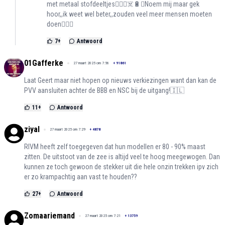
met metaal stofdeeltjes🤷🏻‍♀️☠️🔋♻️Noem mij maar gek
hoor,,ik weet wel beter,,zouden veel meer mensen moeten
doen🤦🏻‍♀️
7
+
Antwoord
01Gafferke
27 maart 2025 om 7:56
+
91861
Laat Geert maar niet hopen op nieuws verkiezingen want dan kan de
PVV aansluiten achter de BBB en NSC bij de uitgang!🇮🇱
11
+
Antwoord
ziyal
27 maart 2025 om 7:29
+
4878
RIVM heeft zelf toegegeven dat hun modellen er 80 - 90% maast
zitten. De uitstoot van de zee is altijd veel te hoog meegewogen. Dan
kunnen ze toch gewoon de stekker uit die hele onzin trekken ipv zich
er zo krampachtig aan vast te houden??
27
+
Antwoord
Zomaariemand
27 maart 2025 om 7:21
+
13759