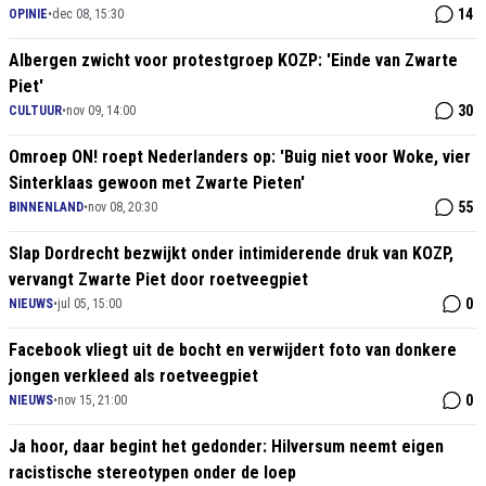
14
OPINIE
•
dec 08, 15:30
Albergen zwicht voor protestgroep KOZP: 'Einde van Zwarte
Piet'
30
CULTUUR
•
nov 09, 14:00
Omroep ON! roept Nederlanders op: 'Buig niet voor Woke, vier
Sinterklaas gewoon met Zwarte Pieten'
55
BINNENLAND
•
nov 08, 20:30
Slap Dordrecht bezwijkt onder intimiderende druk van KOZP,
vervangt Zwarte Piet door roetveegpiet
0
NIEUWS
•
jul 05, 15:00
Facebook vliegt uit de bocht en verwijdert foto van donkere
jongen verkleed als roetveegpiet
0
NIEUWS
•
nov 15, 21:00
Ja hoor, daar begint het gedonder: Hilversum neemt eigen
racistische stereotypen onder de loep