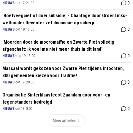
0
NIEUWS
•
jun 12, 21:00
'Roetveegpiet of doei subsidie' - Chantage door GroenLinks-
wethouder Deventer zet discussie op scherp
0
NIEUWS
•
okt 19, 13:00
'Moorden door de mocromaffie en Zwarte Piet volledig
afgeschaft: ik voel me niet meer thuis in dit land'
0
NIEUWS
•
sep 19, 15:00
Massaal wordt gekozen voor Zwarte Piet tijdens intochten,
800 gemeenten kiezen voor traditie!
0
NIEUWS
•
okt 17, 20:00
Organisatie Sinterklaasfeest Zaandam door voor- en
tegenstanders bedreigd
0
NIEUWS
•
okt 13, 8:00
Meer artikelen