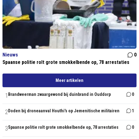
Nieuws
0
Spaanse politie rolt grote smokkelbende op, 78 arrestaties
Meer artikelen
1
Brandweerman zwaargewond bij duinbrand in Ouddorp
0
2
Doden bij droneaanval Houthi's op Jemenitische militairen
1
3
Spaanse politie rolt grote smokkelbende op, 78 arrestaties
0