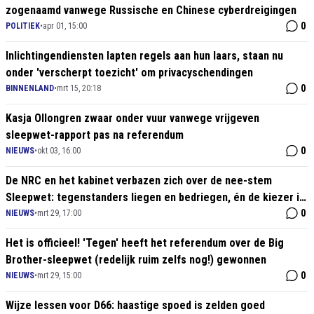
zogenaamd vanwege Russische en Chinese cyberdreigingen
0
POLITIEK
•
apr 01, 15:00
Inlichtingendiensten lapten regels aan hun laars, staan nu
onder 'verscherpt toezicht' om privacyschendingen
0
BINNENLAND
•
mrt 15, 20:18
Kasja Ollongren zwaar onder vuur vanwege vrijgeven
sleepwet-rapport pas na referendum
0
NIEUWS
•
okt 03, 16:00
De NRC en het kabinet verbazen zich over de nee-stem
Sleepwet: tegenstanders liegen en bedriegen, én de kiezer is
dom!
0
NIEUWS
•
mrt 29, 17:00
Het is officieel! 'Tegen' heeft het referendum over de Big
Brother-sleepwet (redelijk ruim zelfs nog!) gewonnen
0
NIEUWS
•
mrt 29, 15:00
Wijze lessen voor D66: haastige spoed is zelden goed