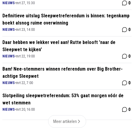
0
NIEUWS
•
mrt 27, 15:30
Definitieve uitslag Sleepwetreferendum is binnen: tegenkamp
boekt alsnog ruime overwinning
0
NIEUWS
•
mrt 23, 14:00
Daar hebben we lekker veel aan! Rutte belooft 'naar de
Sleepwet te kijken'
0
NIEUWS
•
mrt 22, 19:00
Bam! Nee-stemmers winnen referendum over Big Brother-
achtige Sleepwet
0
NIEUWS
•
mrt 22, 7:00
Slotpeiling sleepwetreferendum: 53% gaat morgen vóór de
wet stemmen
0
NIEUWS
•
mrt 20, 16:00
Meer artikelen