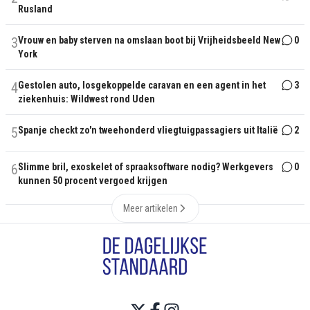
Rusland
3
Vrouw en baby sterven na omslaan boot bij Vrijheidsbeeld New
0
York
4
Gestolen auto, losgekoppelde caravan en een agent in het
3
ziekenhuis: Wildwest rond Uden
5
Spanje checkt zo'n tweehonderd vliegtuigpassagiers uit Italië
2
6
Slimme bril, exoskelet of spraaksoftware nodig? Werkgevers
0
kunnen 50 procent vergoed krijgen
Meer artikelen