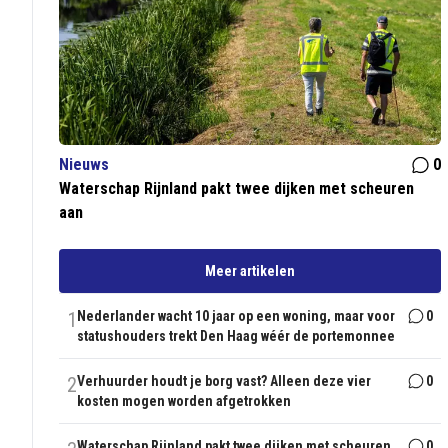
Nieuws
0
Waterschap Rijnland pakt twee dijken met scheuren
aan
Meer artikelen
1
Nederlander wacht 10 jaar op een woning, maar voor
0
statushouders trekt Den Haag wéér de portemonnee
2
Verhuurder houdt je borg vast? Alleen deze vier
0
kosten mogen worden afgetrokken
Waterschap Rijnland pakt twee dijken met scheuren
0