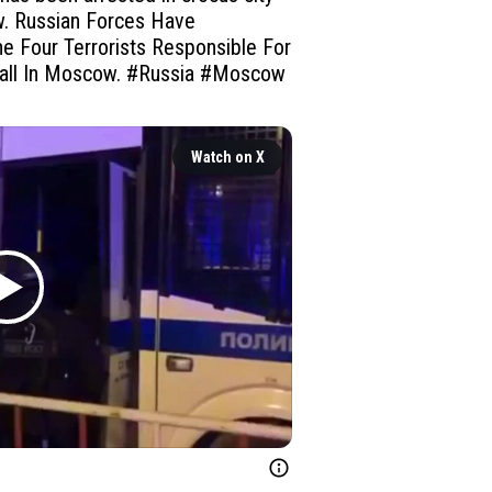
w
. Russian Forces Have 
e Four Terrorists Responsible For 
Hall In Moscow. 
#Russia
#Moscow
Watch on X