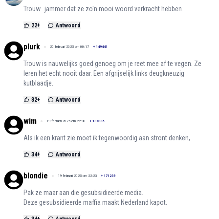
Trouw...jammer dat ze zo'n mooi woord verkracht hebben.
22
+
Antwoord
plurk
20 februari 2025 om 00:17
+
149441
Trouw is nauwelijks goed genoeg om je reet mee af te vegen. Ze
leren het echt nooit daar. Een afgrijselijk links deugkneuzig
kutblaadje.
32
+
Antwoord
wim
19 februari 2025 om 22:30
+
138336
Als ik een krant zie moet ik tegenwoordig aan stront denken,
34
+
Antwoord
blondie
19 februari 2025 om 22:23
+
171239
Pak ze maar aan die gesubsidieerde media.
Deze gesubsidieerde maffia maakt Nederland kapot.