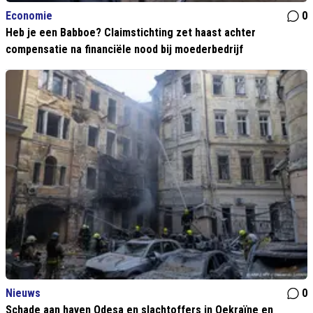
Economie
0
Heb je een Babboe? Claimstichting zet haast achter
compensatie na financiële nood bij moederbedrijf
Nieuws
0
Schade aan haven Odesa en slachtoffers in Oekraïne en