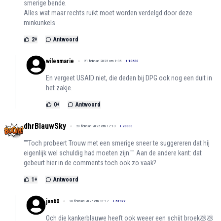
smerige bende.
Alles wat maar rechts ruikt moet worden verdelgd door deze
minkunkels
2
+
Antwoord
wilenmarie
21 februari 2025 om 1:35
+
10630
En vergeet USAID niet, die deden bij DPG ook nog een duit in
het zakje.
0
+
Antwoord
dhrBlauwSky
20 februari 2025 om 17:13
+
20033
""Toch probeert Trouw met een smerige sneer te suggereren dat hij
eigenlijk wel schuldig had moeten zijn."" Aan de andere kant: dat
gebeurt hier in de comments toch ook zo vaak?
1
+
Antwoord
jan60
20 februari 2025 om 18:17
+
51977
Och die kankerblauwe heeft ook weeer een schijt broek💩💩