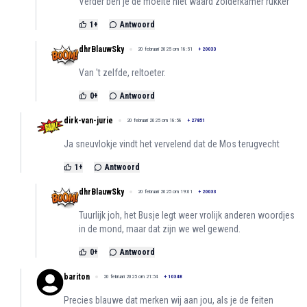
Verder ben je de moeite niet waard zolderkamer rukker
1
+
Antwoord
dhrBlauwSky
20 februari 2025 om 18:51
+
20033
Van 't zelfde, reltoeter.
0
+
Antwoord
dirk-van-jurie
20 februari 2025 om 18:58
+
27851
Ja sneuvlokje vindt het vervelend dat de Mos terugvecht
1
+
Antwoord
dhrBlauwSky
20 februari 2025 om 19:01
+
20033
Tuurlijk joh, het Busje legt weer vrolijk anderen woordjes
in de mond, maar dat zijn we wel gewend.
0
+
Antwoord
bariton
20 februari 2025 om 21:54
+
10348
Precies blauwe dat merken wij aan jou, als je de feiten