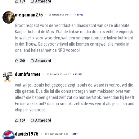
17
+
Antwoord
megaman275
20 februari 2025 om 4:14
+
55783
Groot respect voor de vechtlust en daadkracht van deze absolute
Kanjer Richard de Mos. Wat de linkse media doen is echt te eigenlijk
te walgelijk voor woorden,wat een smerige corrupte linkse kut krant
is dat Trouw. Geldt voor vrijwel alle kranten en vrijwel alle media in
ons land helaas! met de NPO voorop!
24
+
Antwoord
dumbfarmer
20 februari 2025 om 4:07
+
112829
wat wil je.. zoals het gezegde zegt: zoals de waard is vertrouwd die
zijn gasten. Dus die lui die constant tegen hem mekkeren over van
alles? die hebben geheid zelf zat op hun kerfstok, meer dan hij heeft..
En die volkskrant? daar in smaakt zelfs de vis verrot als je er fish and
chips in verkoopt.
15
+
Antwoord
davids1976
20 februari 2025 om 1:56
+
24641