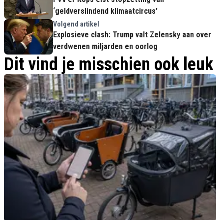
‘geldverslindend klimaatcircus’
Volgend artikel
Explosieve clash: Trump valt Zelensky aan over
verdwenen miljarden en oorlog
Dit vind je misschien ook leuk