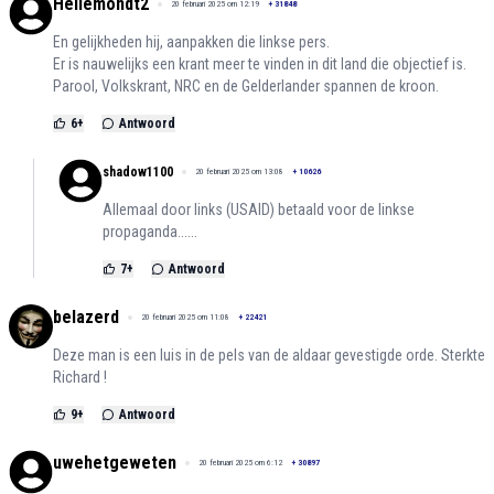
Hellemondt2
20 februari 2025 om 12:19
+
31848
En gelijkheden hij, aanpakken die linkse pers.
Er is nauwelijks een krant meer te vinden in dit land die objectief is.
Parool, Volkskrant, NRC en de Gelderlander spannen de kroon.
6
+
Antwoord
shadow1100
20 februari 2025 om 13:08
+
10626
Allemaal door links (USAID) betaald voor de linkse
propaganda......
7
+
Antwoord
belazerd
20 februari 2025 om 11:08
+
22421
Deze man is een luis in de pels van de aldaar gevestigde orde. Sterkte
Richard !
9
+
Antwoord
uwehetgeweten
20 februari 2025 om 6:12
+
30897