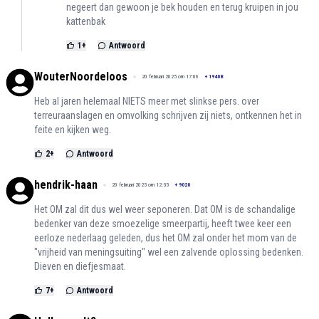
negeert dan gewoon je bek houden en terug kruipen in jou
kattenbak
1
+
Antwoord
WouterNoordeloos
20 februari 2025 om 17:06
+
19408
Heb al jaren helemaal NIETS meer met slinkse pers. over
terreuraanslagen en omvolking schrijven zij niets, ontkennen het in
feite en kijken weg.
2
+
Antwoord
hendrik-haan
20 februari 2025 om 12:35
+
9020
Het OM zal dit dus wel weer seponeren. Dat OM is de schandalige
bedenker van deze smoezelige smeerpartij, heeft twee keer een
eerloze nederlaag geleden, dus het OM zal onder het mom van de
"vrijheid van meningsuiting" wel een zalvende oplossing bedenken.
Dieven en diefjesmaat.
7
+
Antwoord