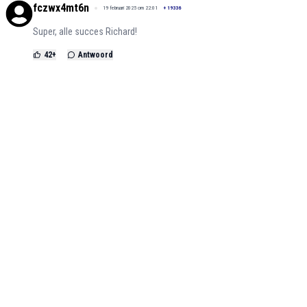
fczwx4mt6n
19 februari 2025 om 22:01
+
19336
Super, alle succes Richard!
42
+
Antwoord