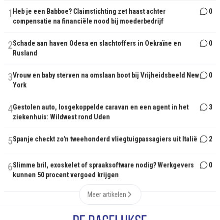
1
Heb je een Babboe? Claimstichting zet haast achter
0
compensatie na financiële nood bij moederbedrijf
2
Schade aan haven Odesa en slachtoffers in Oekraïne en
0
Rusland
3
Vrouw en baby sterven na omslaan boot bij Vrijheidsbeeld New
0
York
4
Gestolen auto, losgekoppelde caravan en een agent in het
3
ziekenhuis: Wildwest rond Uden
5
Spanje checkt zo'n tweehonderd vliegtuigpassagiers uit Italië
2
6
Slimme bril, exoskelet of spraaksoftware nodig? Werkgevers
0
kunnen 50 procent vergoed krijgen
Meer artikelen