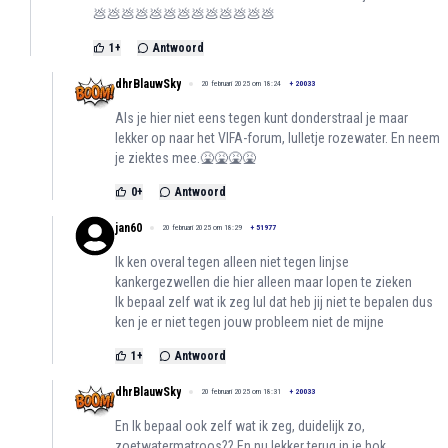
💩💩💩💩💩💩💩💩💩💩💩💩💩
1
+
Antwoord
dhrBlauwSky
20 februari 2025 om 18:24
+
20033
Als je hier niet eens tegen kunt donderstraal je maar
lekker op naar het VIFA-forum, lulletje rozewater. En neem
je ziektes mee.🤮🤮🤮🤮
0
+
Antwoord
jan60
20 februari 2025 om 18:29
+
51977
Ik ken overal tegen alleen niet tegen linjse
kankergezwellen die hier alleen maar lopen te zieken
Ik bepaal zelf wat ik zeg lul dat heb jij niet te bepalen dus
ken je er niet tegen jouw probleem niet de mijne
1
+
Antwoord
dhrBlauwSky
20 februari 2025 om 18:31
+
20033
En Ik bepaal ook zelf wat ik zeg, duidelijk zo,
zoetwatermatroos?? En nu lekker terug in je hok.