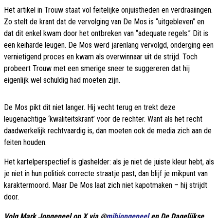
Het artikel in Trouw staat vol feitelijke onjuistheden en verdraaiingen.
Zo stelt de krant dat de vervolging van De Mos is “uitgebleven” en
dat dit enkel kwam door het ontbreken van “adequate regels.” Dit is
een keiharde leugen. De Mos werd jarenlang vervolgd, onderging een
vernietigend proces en kwam als overwinnaar uit de strijd. Toch
probeert Trouw met een smerige sneer te suggereren dat hij
eigenlijk wel schuldig had moeten zijn.
De Mos pikt dit niet langer. Hij vecht terug en trekt deze
leugenachtige ‘kwaliteitskrant’ voor de rechter. Want als het recht
daadwerkelijk rechtvaardig is, dan moeten ook de media zich aan de
feiten houden.
Het kartelperspectief is glashelder: als je niet de juiste kleur hebt, als
je niet in hun politiek correcte straatje past, dan blijf je mikpunt van
karaktermoord. Maar De Mos laat zich niet kapotmaken – hij strijdt
door.
Volg Mark Jongeneel op X via @
mjhjongeneel
en De Dagelijkse