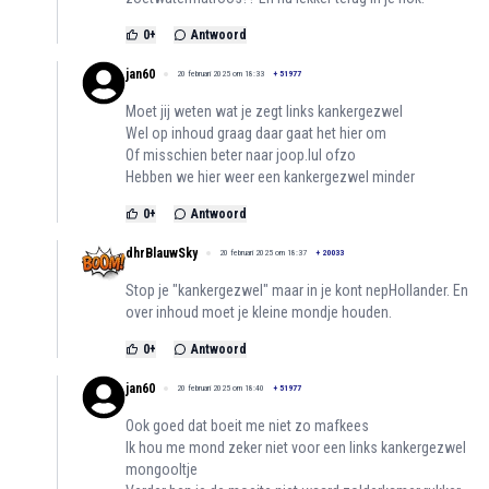
0
+
Antwoord
jan60
20 februari 2025 om 18:33
+
51977
Moet jij weten wat je zegt links kankergezwel
Wel op inhoud graag daar gaat het hier om
Of misschien beter naar joop.lul ofzo
Hebben we hier weer een kankergezwel minder
0
+
Antwoord
dhrBlauwSky
20 februari 2025 om 18:37
+
20033
Stop je "kankergezwel" maar in je kont nepHollander. En
over inhoud moet je kleine mondje houden.
0
+
Antwoord
jan60
20 februari 2025 om 18:40
+
51977
Ook goed dat boeit me niet zo mafkees
Ik hou me mond zeker niet voor een links kankergezwel
mongooltje