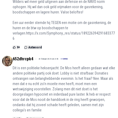
Wilders wil meer geld uitgeven aan defensie en de NAVO norm
ophogen. Hij wil dan ook geld vrijmaken voor de gasrekening,
boodschappen en lagere huren. Valse beloftes!
Een uur eerder stemde hij TEGEN een motie om de gasrekening, de
huren en de btw op boodschappen te
verlagen.
https://x.com/Symphony_res/status/189226394291683377
6
9
+
Antwoord
652dhrcpk4
20 februari 2025 om 4:56
+
16956
Dit is een politieke heksenjacht. De Mos heeft alleen gedaan wat elke
andere politieke partij ook doet. Lobby is niet strafbaar. Donaties
ontvangen van belanghebbende evenmin. Is het fraai? Nee. Maar als
men dat e nu echt zo'n moeite mee heeft, moet men een
wetswijziging voorstellen. Zolang men dit niet doet is het
doorgeslagen hypocriet en inderdaad pure laster. Ik heb er respect
voor dat de Mos nooit de handdoek in de ring heeft geworpen,
ondanks dat hij zoveel schade heeft geleden, samen met zijn
collega's en familie