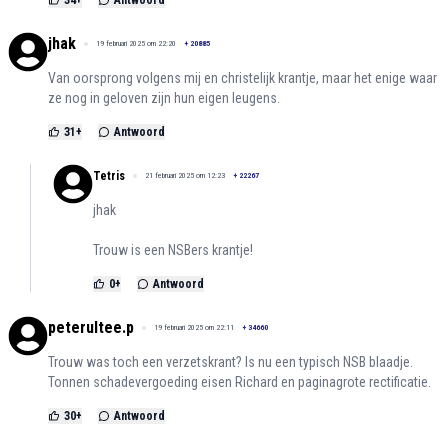
34
+
Antwoord
jhak
19 februari 2025 om 22:20
+
20885
Van oorsprong volgens mij en christelijk krantje, maar het enige waar
ze nog in geloven zijn hun eigen leugens.
31
+
Antwoord
Tetris
21 februari 2025 om 12:23
+
22267
jhak
Trouw is een NSBers krantje!
0
+
Antwoord
peterultee.p
19 februari 2025 om 22:11
+
34660
Trouw was toch een verzetskrant? Is nu een typisch NSB blaadje.
Tonnen schadevergoeding eisen Richard en paginagrote rectificatie.
30
+
Antwoord