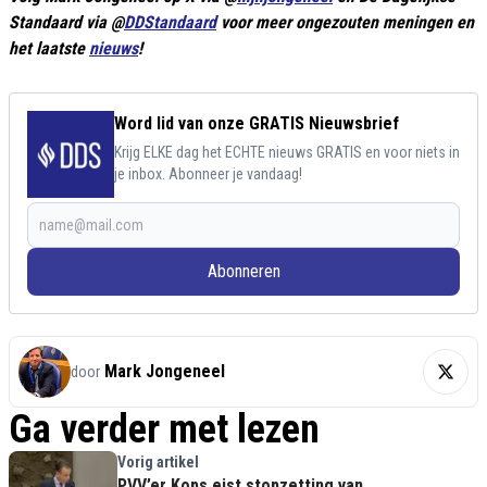
Standaard via @
DDStandaard
voor meer ongezouten meningen en
het laatste
nieuws
!
Word lid van onze GRATIS Nieuwsbrief
Krijg ELKE dag het ECHTE nieuws GRATIS en voor niets in
je inbox. Abonneer je vandaag!
Abonneren
Mark Jongeneel
door
Ga verder met lezen
Vorig artikel
PVV’er Kops eist stopzetting van