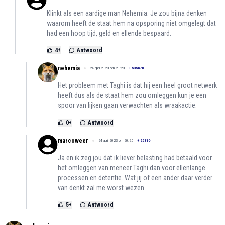
Klinkt als een aardige man Nehemia. Je zou bijna denken
waarom heeft de staat hem na opsporing niet omgelegt dat
had een hoop tijd, geld en ellende bespaard.
4
+
Antwoord
nehemia
24 april 2023 om 20:23
+
535670
Het probleem met Taghi is dat hij een heel groot netwerk
heeft dus als de staat hem zou omleggen kun je een
spoor van lijken gaan verwachten als wraakactie.
0
+
Antwoord
marcoweer
24 april 2023 om 20:25
+
25316
Ja en ik zeg jou dat ik liever belasting had betaald voor
het omleggen van meneer Taghi dan voor ellenlange
processen en detentie. Wat jij of een ander daar verder
van denkt zal me worst wezen.
5
+
Antwoord