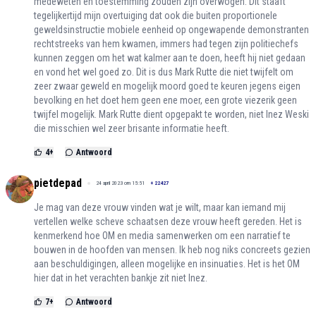
medeweten en toestemming zouden zijn overwogen. Dit staaft
tegelijkertijd mijn overtuiging dat ook die buiten proportionele
geweldsinstructie mobiele eenheid op ongewapende demonstranten
rechtstreeks van hem kwamen, immers had tegen zijn politiechefs
kunnen zeggen om het wat kalmer aan te doen, heeft hij niet gedaan
en vond het wel goed zo. Dit is dus Mark Rutte die niet twijfelt om
zeer zwaar geweld en mogelijk moord goed te keuren jegens eigen
bevolking en het doet hem geen ene moer, een grote viezerik geen
twijfel mogelijk. Mark Rutte dient opgepakt te worden, niet Inez Weski
die misschien wel zeer brisante informatie heeft.
4
+
Antwoord
pietdepad
24 april 2023 om 15:51
+
22427
Je mag van deze vrouw vinden wat je wilt, maar kan iemand mij
vertellen welke scheve schaatsen deze vrouw heeft gereden. Het is
kenmerkend hoe OM en media samenwerken om een narratief te
bouwen in de hoofden van mensen. Ik heb nog niks concreets gezien
aan beschuldigingen, alleen mogelijke en insinuaties. Het is het OM
hier dat in het verachten bankje zit niet Inez.
7
+
Antwoord