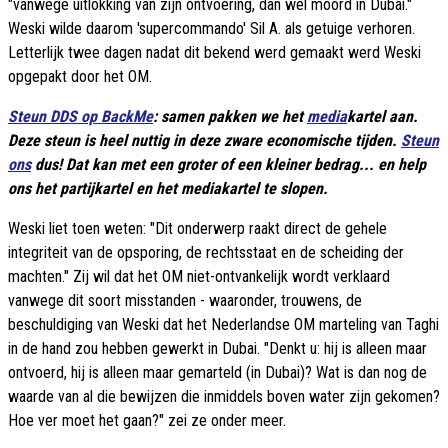
"vanwege uitlokking van zijn ontvoering, dan wel moord in Dubai."
Weski wilde daarom 'supercommando' Sil A. als getuige verhoren.
Letterlijk twee dagen nadat dit bekend werd gemaakt werd Weski
opgepakt door het OM.
Steun DDS op BackMe
: samen pakken we het
media
kartel aan.
Deze steun is heel nuttig in deze zware economische tijden.
Steun
ons
dus! Dat kan met een groter of een kleiner bedrag... en help
ons het partijkartel en het mediakartel te slopen.
Weski liet toen weten: "Dit onderwerp raakt direct de gehele
integriteit van de opsporing, de rechtsstaat en de scheiding der
machten." Zij wil dat het OM niet-ontvankelijk wordt verklaard
vanwege dit soort misstanden - waaronder, trouwens, de
beschuldiging van Weski dat het Nederlandse OM marteling van Taghi
in de hand zou hebben gewerkt in Dubai. "Denkt u: hij is alleen maar
ontvoerd, hij is alleen maar gemarteld (in Dubai)? Wat is dan nog de
waarde van al die bewijzen die inmiddels boven water zijn gekomen?
Hoe ver moet het gaan?" zei ze onder meer.