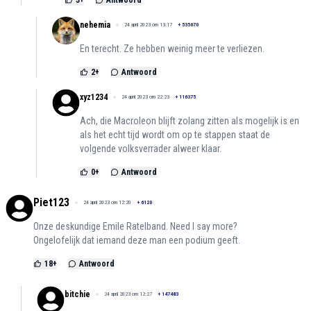
3
+
Antwoord
nehemia
24 april 2023 om 13:17
+
535670
En terecht. Ze hebben weinig meer te verliezen.
2
+
Antwoord
xyz1234
24 april 2023 om 22:23
+
116375
Ach, die Macroleon blijft zolang zitten als mogelijk is en
als het echt tijd wordt om op te stappen staat de
volgende volksverrader alweer klaar.
0
+
Antwoord
Piet123
24 april 2023 om 12:20
+
6120
Onze deskundige Emile Ratelband. Need I say more?
Ongelofelijk dat iemand deze man een podium geeft.
18
+
Antwoord
bitchie
24 april 2023 om 12:27
+
147483