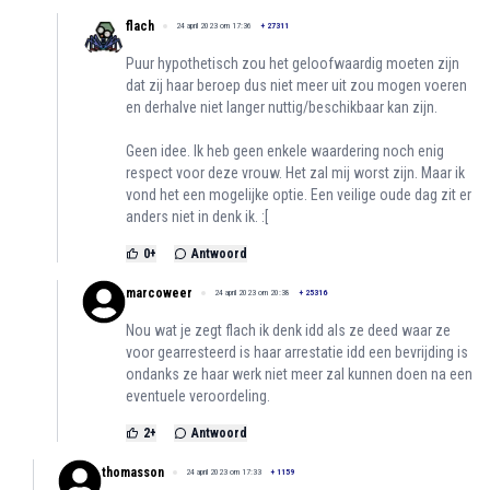
flach
24 april 2023 om 17:36
+
27311
Puur hypothetisch zou het geloofwaardig moeten zijn
dat zij haar beroep dus niet meer uit zou mogen voeren
en derhalve niet langer nuttig/beschikbaar kan zijn.
Geen idee. Ik heb geen enkele waardering noch enig
respect voor deze vrouw. Het zal mij worst zijn. Maar ik
vond het een mogelijke optie. Een veilige oude dag zit er
anders niet in denk ik. :[
0
+
Antwoord
marcoweer
24 april 2023 om 20:38
+
25316
Nou wat je zegt flach ik denk idd als ze deed waar ze
voor gearresteerd is haar arrestatie idd een bevrijding is
ondanks ze haar werk niet meer zal kunnen doen na een
eventuele veroordeling.
2
+
Antwoord
thomasson
24 april 2023 om 17:33
+
1159