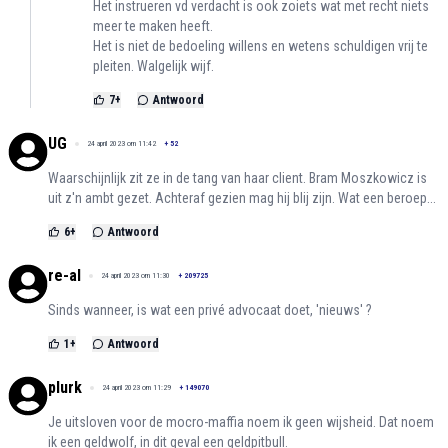
Het instrueren vd verdacht is ook zoiets wat met recht niets
meer te maken heeft.
Het is niet de bedoeling willens en wetens schuldigen vrij te
pleiten. Walgelijk wijf.
7
+
Antwoord
UG
24 april 2023 om 11:42
+
52
Waarschijnlijk zit ze in de tang van haar client. Bram Moszkowicz is
uit z'n ambt gezet. Achteraf gezien mag hij blij zijn. Wat een beroep...
6
+
Antwoord
re-al
24 april 2023 om 11:30
+
209725
Sinds wanneer, is wat een privé advocaat doet, 'nieuws' ?
1
+
Antwoord
plurk
24 april 2023 om 11:29
+
149070
Je uitsloven voor de mocro-maffia noem ik geen wijsheid. Dat noem
ik een geldwolf, in dit geval een geldpitbull.