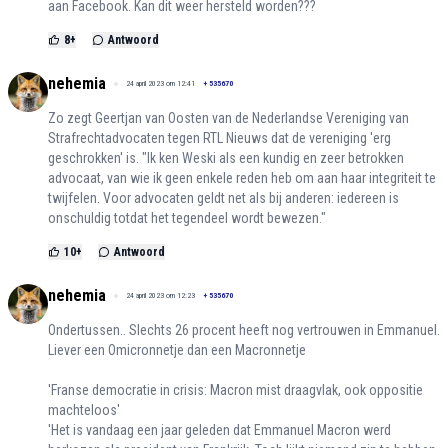
aan Facebook. Kan dit weer hersteld worden???
8
+
Antwoord
nehemia
24 april 2023 om 12:41
+
535670
Zo zegt Geertjan van Oosten van de Nederlandse Vereniging van
Strafrechtadvocaten tegen RTL Nieuws dat de vereniging 'erg
geschrokken' is. "Ik ken Weski als een kundig en zeer betrokken
advocaat, van wie ik geen enkele reden heb om aan haar integriteit te
twijfelen. Voor advocaten geldt net als bij anderen: iedereen is
onschuldig totdat het tegendeel wordt bewezen."
10
+
Antwoord
nehemia
24 april 2023 om 12:23
+
535670
Ondertussen.. Slechts 26 procent heeft nog vertrouwen in Emmanuel.
Liever een Omicronnetje dan een Macronnetje
'Franse democratie in crisis: Macron mist draagvlak, ook oppositie
machteloos'
'Het is vandaag een jaar geleden dat Emmanuel Macron werd