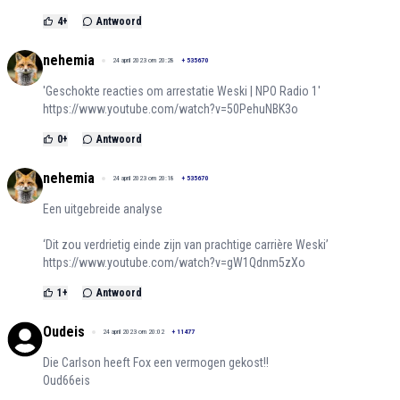
4
+
Antwoord
nehemia
24 april 2023 om 20:28
+
535670
'Geschokte reacties om arrestatie Weski | NPO Radio 1'
https://www.youtube.com/watch?v=50PehuNBK3o
0
+
Antwoord
nehemia
24 april 2023 om 20:18
+
535670
Een uitgebreide analyse
‘Dit zou verdrietig einde zijn van prachtige carrière Weski’
https://www.youtube.com/watch?v=gW1Qdnm5zXo
1
+
Antwoord
Oudeis
24 april 2023 om 20:02
+
11477
Die Carlson heeft Fox een vermogen gekost!!
Oud66eis