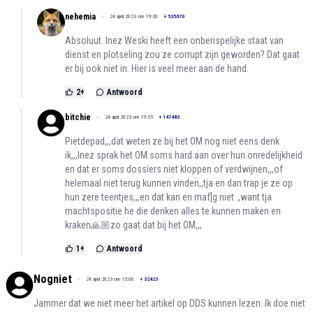
nehemia
24 april 2023 om 19:20
+
535670
Absoluut. Inez Weski heeft een onberispelijke staat van
dienst en plotseling zou ze corrupt zijn geworden? Dat gaat
er bij ook niet in. Hier is veel meer aan de hand.
2
+
Antwoord
bitchie
24 april 2023 om 19:55
+
147483
Pietdepad,,,dat weten ze bij het OM nog niet eens denk
ik,,,Inez sprak het OM soms hard aan over hun onredelijkheid
en dat er soms dossiers niet kloppen of verdwijnen,,,of
helemaal niet terug kunnen vinden,,tja en dan trap je ze op
hun zere teentjes,,,en dat kan en maf]g niet .,want tja
machtspositie he die denken alles te kunnen maken en
kraken🙏🏼zo gaat dat bij het OM,,,
1
+
Antwoord
Nogniet
24 april 2023 om 15:06
+
32423
Jammer dat we niet meer het artikel op DDS kunnen lezen. Ik doe niet