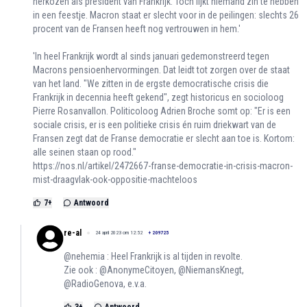
herkozen als president van Frankrijk. Toch lijkt niemand zin te hebben
in een feestje. Macron staat er slecht voor in de peilingen: slechts 26
procent van de Fransen heeft nog vertrouwen in hem.'
'In heel Frankrijk wordt al sinds januari gedemonstreerd tegen
Macrons pensioenhervormingen. Dat leidt tot zorgen over de staat
van het land. "We zitten in de ergste democratische crisis die
Frankrijk in decennia heeft gekend", zegt historicus en socioloog
Pierre Rosanvallon. Politicoloog Adrien Broche somt op: "Er is een
sociale crisis, er is een politieke crisis én ruim driekwart van de
Fransen zegt dat de Franse democratie er slecht aan toe is. Kortom:
alle seinen staan op rood."
https://nos.nl/artikel/2472667-franse-democratie-in-crisis-macron-
mist-draagvlak-ook-oppositie-machteloos
7
+
Antwoord
re-al
24 april 2023 om 12:52
+
209725
@nehemia : Heel Frankrijk is al tijden in revolte.
Zie ook : @AnonymeCitoyen, @NiemansKnegt,
@RadioGenova, e.v.a.