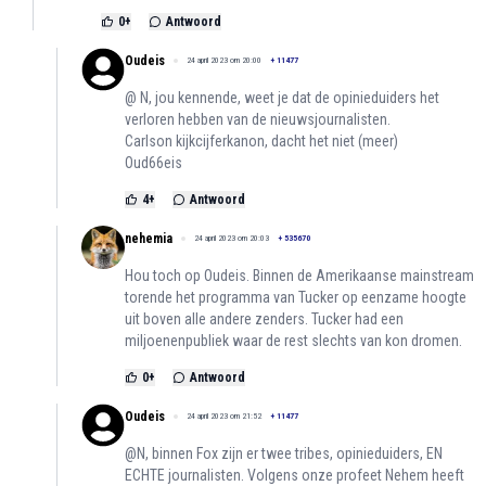
0
+
Antwoord
Oudeis
24 april 2023 om 20:00
+
11477
@ N, jou kennende, weet je dat de opinieduiders het
verloren hebben van de nieuwsjournalisten.
Carlson kijkcijferkanon, dacht het niet (meer)
Oud66eis
4
+
Antwoord
nehemia
24 april 2023 om 20:03
+
535670
Hou toch op Oudeis. Binnen de Amerikaanse mainstream
torende het programma van Tucker op eenzame hoogte
uit boven alle andere zenders. Tucker had een
miljoenenpubliek waar de rest slechts van kon dromen.
0
+
Antwoord
Oudeis
24 april 2023 om 21:52
+
11477
@N, binnen Fox zijn er twee tribes, opinieduiders, EN
ECHTE journalisten. Volgens onze profeet Nehem heeft