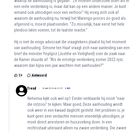
waarop de aanhouding is gegaan. ”Ze moeten onderzoek doen als er
een reële verdenking is, maar dat kan op een andere manier. Je kunt
iemand ook uitnodigen voor een verhoor.” Hij vroeg zich ook af
waarom de aanhouding nu, terwijl het Marengo-proces zo goed als
afgerond is, moest plaatsvinden. “Zo misselijk, haar eerst het hele
pleidooi laten voeren, tot de laatste reactie.”
Hij is niet de enige advocaat die vraagtekens plaatst bij het moment
van aanhouding. Simone ten Haaf vraagt zich naar aanleiding van een
brief die minister Yeşilgöz (Justitie en Veiligheid) over de zaak naar
de Kamer stuurde af: “Als de ernstige verdenking zomer 2022 rijst,
waarom dan bijna een jaar wachten met aanhouden?”
1
+
Antwoord
freud
24 april 2023 om 22:25
+
402
Nehemia kijkt ook wel op1 Eerder verklaarde hij nooit "naar
die rotzooi" te kijken. Maar goed, Deze aanhouding wordt
ook weer in een kwaad daglicht gesteld. Het probleen is, je
kunt geen zeer verdachte mensen vriendelijk uitnodigen, je
moet direct arresteren en huiszoeking doen. In een
rechtsstaat uiteraard alleen na zware verdenking. Die zware