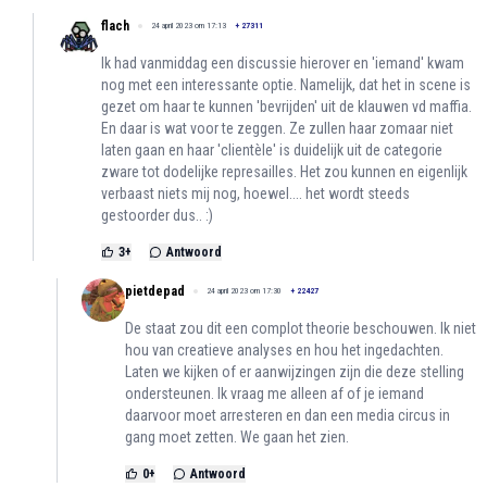
flach
24 april 2023 om 17:13
+
27311
Ik had vanmiddag een discussie hierover en 'iemand' kwam
nog met een interessante optie. Namelijk, dat het in scene is
gezet om haar te kunnen 'bevrijden' uit de klauwen vd maffia.
En daar is wat voor te zeggen. Ze zullen haar zomaar niet
laten gaan en haar 'clientèle' is duidelijk uit de categorie
zware tot dodelijke represailles. Het zou kunnen en eigenlijk
verbaast niets mij nog, hoewel.... het wordt steeds
gestoorder dus.. :)
3
+
Antwoord
pietdepad
24 april 2023 om 17:30
+
22427
De staat zou dit een complot theorie beschouwen. Ik niet
hou van creatieve analyses en hou het ingedachten.
Laten we kijken of er aanwijzingen zijn die deze stelling
ondersteunen. Ik vraag me alleen af of je iemand
daarvoor moet arresteren en dan een media circus in
gang moet zetten. We gaan het zien.
0
+
Antwoord