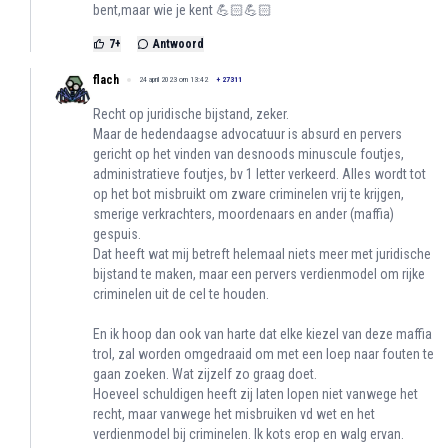
bent,maar wie je kent 💪🏻💪🏻
7
+
Antwoord
flach
24 april 2023 om 13:42
+
27311
Recht op juridische bijstand, zeker.
Maar de hedendaagse advocatuur is absurd en pervers
gericht op het vinden van desnoods minuscule foutjes,
administratieve foutjes, bv 1 letter verkeerd. Alles wordt tot
op het bot misbruikt om zware criminelen vrij te krijgen,
smerige verkrachters, moordenaars en ander (maffia)
gespuis.
Dat heeft wat mij betreft helemaal niets meer met juridische
bijstand te maken, maar een pervers verdienmodel om rijke
criminelen uit de cel te houden.
En ik hoop dan ook van harte dat elke kiezel van deze maffia
trol, zal worden omgedraaid om met een loep naar fouten te
gaan zoeken. Wat zijzelf zo graag doet.
Hoeveel schuldigen heeft zij laten lopen niet vanwege het
recht, maar vanwege het misbruiken vd wet en het
verdienmodel bij criminelen. Ik kots erop en walg ervan.