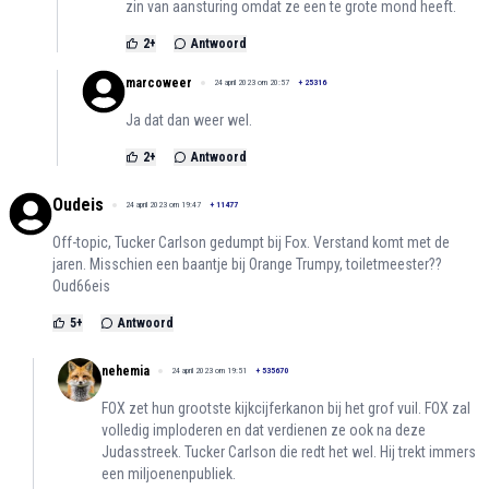
zin van aansturing omdat ze een te grote mond heeft.
2
+
Antwoord
marcoweer
24 april 2023 om 20:57
+
25316
Ja dat dan weer wel.
2
+
Antwoord
Oudeis
24 april 2023 om 19:47
+
11477
Off-topic, Tucker Carlson gedumpt bij Fox. Verstand komt met de
jaren. Misschien een baantje bij Orange Trumpy, toiletmeester??
Oud66eis
5
+
Antwoord
nehemia
24 april 2023 om 19:51
+
535670
FOX zet hun grootste kijkcijferkanon bij het grof vuil. FOX zal
volledig imploderen en dat verdienen ze ook na deze
Judasstreek. Tucker Carlson die redt het wel. Hij trekt immers
een miljoenenpubliek.