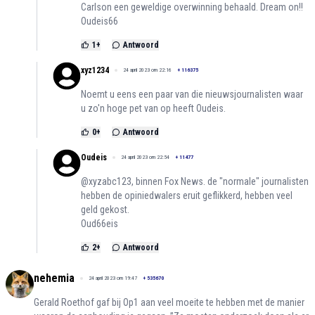
Carlson een geweldige overwinning behaald. Dream on!!
Oudeis66
1
+
Antwoord
xyz1234
24 april 2023 om 22:16
+
116375
Noemt u eens een paar van die nieuwsjournalisten waar
u zo'n hoge pet van op heeft Oudeis.
0
+
Antwoord
Oudeis
24 april 2023 om 22:54
+
11477
@xyzabc123, binnen Fox News. de "normale" journalisten
hebben de opiniedwalers eruit geflikkerd, hebben veel
geld gekost.
Oud66eis
2
+
Antwoord
nehemia
24 april 2023 om 19:47
+
535670
Gerald Roethof gaf bij Op1 aan veel moeite te hebben met de manier