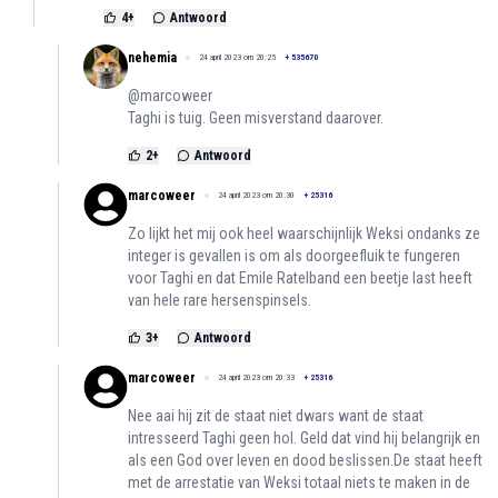
4
+
Antwoord
nehemia
24 april 2023 om 20:25
+
535670
@marcoweer
Taghi is tuig. Geen misverstand daarover.
2
+
Antwoord
marcoweer
24 april 2023 om 20:30
+
25316
Zo lijkt het mij ook heel waarschijnlijk Weksi ondanks ze
integer is gevallen is om als doorgeefluik te fungeren
voor Taghi en dat Emile Ratelband een beetje last heeft
van hele rare hersenspinsels.
3
+
Antwoord
marcoweer
24 april 2023 om 20:33
+
25316
Nee aai hij zit de staat niet dwars want de staat
intresseerd Taghi geen hol. Geld dat vind hij belangrijk en
als een God over leven en dood beslissen.De staat heeft
met de arrestatie van Weksi totaal niets te maken in de