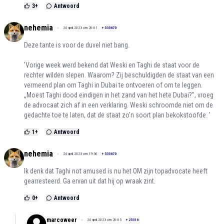
3
+
Antwoord
nehemia
24 april 2023 om 20:01
+
535670
Deze tante is voor de duvel niet bang.
'Vorige week werd bekend dat Weski en Taghi de staat voor de
rechter wilden slepen. Waarom? Zij beschuldigden de staat van een
vermeend plan om Taghi in Dubai te ontvoeren of om te leggen.
„Moest Taghi dood eindigen in het zand van het hete Dubai?”, vroeg
de advocaat zich af in een verklaring. Weski schroomde niet om de
gedachte toe te laten, dat de staat zo’n soort plan bekokstoofde. '
1
+
Antwoord
nehemia
24 april 2023 om 19:56
+
535670
Ik denk dat Taghi not amused is nu het OM zijn topadvocate heeft
gearresteerd. Ga ervan uit dat hij op wraak zint.
0
+
Antwoord
marcoweer
24 april 2023 om 20:05
+
25316