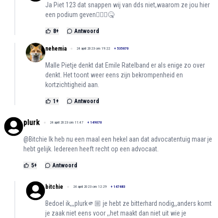
Ja Piet 123 dat snappen wij van dds niet,waarom ze jou hier
een podium geven🤷🏻‍♀️🤒
8
+
Antwoord
nehemia
24 april 2023 om 19:22
+
535670
Malle Pietje denkt dat Emile Ratelband er als enige zo over
denkt. Het toont weer eens zijn bekrompenheid en
kortzichtigheid aan.
1
+
Antwoord
plurk
24 april 2023 om 11:47
+
149070
@Bitchie Ik heb nu een maal een hekel aan dat advocatentuig maar je
hebt gelijk. Iedereen heeft recht op een advocaat.
5
+
Antwoord
bitchie
24 april 2023 om 12:29
+
147483
Bedoel ik,,,plurk🫵🏼 je hebt ze bitterhard nodig,,anders komt
je zaak niet eens voor ,,het maakt dan niet uit wie je