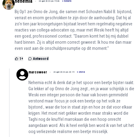
nehemia
24 april 2023 om 19:48
+
535670
Bij Op1 zei Onno de Jong, die samen met Schouten Nabil B. bijstond,
verrast en enorm geschrokken te zijn door de aanhouding. Dat hij al
zo’n tien jaar kroongetuigen bijstaat levert hem regelmatig negatieve
reacties van collega-advocaten op, maar met Weski heeft hij altijd
een goed, professioneel contact. “Daarom komt het bij mij dubbel
hard binnen. Zij is altijd enorm correct geweest. Ik hou me dan maar
even vast aan de onschuldpresumptie op dit moment.”
1
+
Antwoord
marcoweer
24 april 2023 om 20:19
+
25316
Nehemia echt ik denk dat je het spoor een beetje bijster raakt.
Ga lekker af op Onno de Jong zegt , en ja waar schijnlijk is die
Weski een integer persoon die haar vak boven gemmideld
verstond maar focus je ook een beetje op het volk ze
bijstond , waar die toe in staat zijn en hoe ze dat voor elkaar
krijgen. Het moet niet gekker worden maar straks word die
Taghi nog de knuffel marrokaan die een hoop onrecht
aangedaan word. Als ik heel eerlijk ben word ik van het uit het
oog verliezende realisme een beetje misselijk.