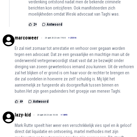
verdenking ontstond nadat men de bekende criminele
berichten kon ontcijferen. Ook manifisteerden zich
moeilijkheden omdat Weski advocaat van Taghi was.
2
+
Antwoord
marcoweer
24 april 2023 om 19:04
+
25316
Er zal niet zomaar tot arrestatie en verhoor over gegaan worden
tegen een advocaat. Dat ze een gevaarlijke en machtige man uit de
onderwereld vertegenwoordigt staat vast dat ze bezwijkt onder
dreiging van zoeen gewetenloos iemand zou kunnen. Uit de verhoren
zal het blijken of er grond is om haar voor de rechter te brengen en
die zal oordelen in hoeverre ze zelf schuldig is. Mij lijkt het
aannemelijk ze fungeerde als doorgeefluik tussen binnen en
buiten.Het zijn geen padvinders het groepje van meneer Taghi.
4
+
Antwoord
lazy-kid
24 april 2023 om 16:06
+
1895
Mark Rutte speelt hier weer een verschrikkelijk vies spel en ik geloof
direct dat liquidatie en ontvoering, martel methodes met zijn