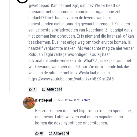
@Pietdepad. Kan dat niet zijn, dat Inez Weski heeft de
scenario met deelname aan criminele organisatie zelf
bedacht? Doel: haar leven en de levens van haar
nabestaanden niet in onnodig gevaar te brengen? Zij is een
van de beste strafadvocaten van Nederland. Zij begrijpt dat zij
niet zomaar kan ophouden. Er is niemand die haar zal- of kan
beschermen. Dus, het enige weg om toch eruit te komen, is
haarzelf verdacht te maken. Als verdachte mag ze niet verder
Ridouan Taghi vertegenwoordigen. Zou zij haar
advocatenlicentie verliezen. So What? Zij is 68 jaar oud met
werkervaring van meer dan 40 jaar. Zie de volgende link die
veel aan de situatie met Inez Weski laat denken.
https://www.youtube.com/watch?v=ikBZK-sG2A8
4
+
Antwoord
pietdepad
24 april 2023 om 17:37
+
22427
Het zou kunnen maar het blijft tot nu toe een speculatie,
een thesis. Laten we zien wat er aan signalen gaan
komen die deze hypothese ondersteunen.
0
+
Antwoord