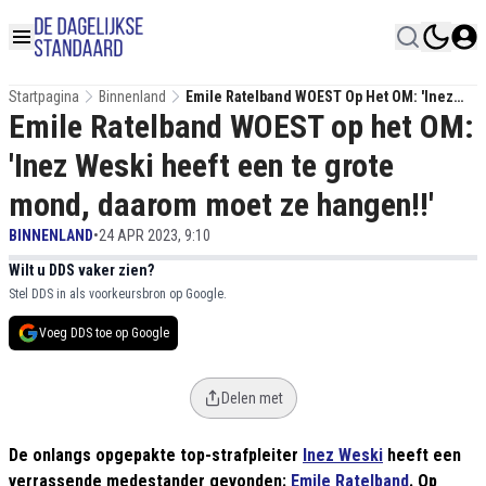
Startpagina
Binnenland
Emile Ratelband WOEST Op Het OM: 'Inez
Emile Ratelband WOEST op het OM:
Weski Heeft Een Te Grote Mond, Daarom
Moet Ze Hangen!!'
'Inez Weski heeft een te grote
mond, daarom moet ze hangen!!'
BINNENLAND
•
24 APR 2023, 9:10
Wilt u DDS vaker zien?
Stel DDS in als voorkeursbron op Google.
Voeg DDS toe op Google
Delen met
De onlangs opgepakte top-strafpleiter
Inez Weski
heeft een
verrassende medestander gevonden:
Emile Ratelband
. Op