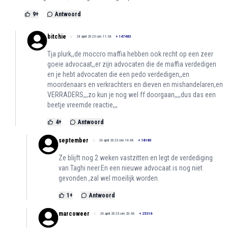
9
+
Antwoord
bitchie
24 april 2023 om 11:34
+
147483
Tja plurk,,de moccro maffia hebben ook recht op een zeer
goeie advocaat,,er zijn advocaten die de maffia verdedigen
en je hebt advocaten die een pedo verdedigen,,en
moordenaars en verkrachters en dieven en mishandelaren,en
VERRADERS,,,zo kun je nog wel ff doorgaan,,,,dus das een
beetje vreemde reactie,,,
4
+
Antwoord
september
24 april 2023 om 14:48
+
18180
Ze blijft nog 2 weken vastzitten en legt de verdediging
van Taghi neer.En een nieuwe advocaat is nog niet
gevonden ,zal wel moeilijk worden.
1
+
Antwoord
marcoweer
24 april 2023 om 20:46
+
25316