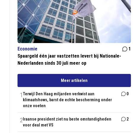
Economie
1
Spaargeld één jaar vastzetten levert bij Nationale-
Nederlanden sinds 30 juli meer op
Meer artikelen
1
Terwijl Den Haag miljarden verkwist aan
0
klimaatshows, barst de echte bescherming onder
onze voeten
2
Iraanse president ziet nu beste omstandigheden
2
voor deal met VS