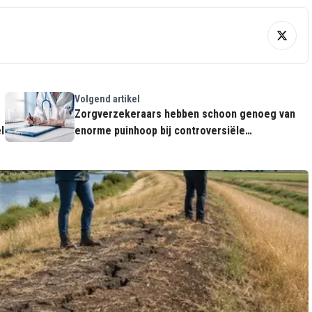
Volgend artikel
Zorgverzekeraars hebben schoon genoeg van
l
enorme puinhoop bij controversiële
huisartsenketen Co-Med