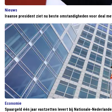
Nieuws
Iraanse president ziet nu beste omstandigheden voor deal me
Economie
Spaargeld één jaar vastzetten levert bij Nationale-Nederlanden