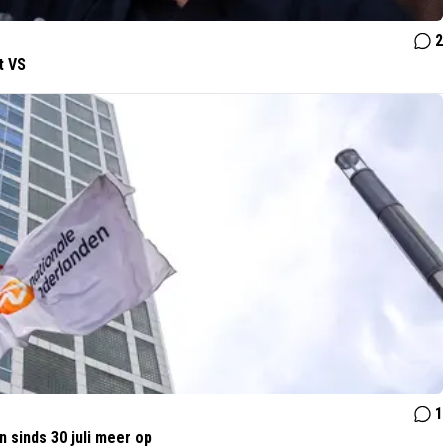
2
t VS
1
 sinds 30 juli meer op