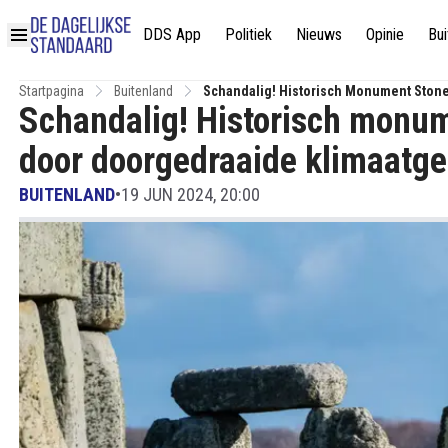
DDS App
Politiek
Nieuws
Opinie
Bui
Startpagina
Buitenland
Schandalig! Historisch Monument Ston
Schandalig! Historisch monu
door doorgedraaide klimaatg
BUITENLAND
•
19 JUN 2024, 20:00