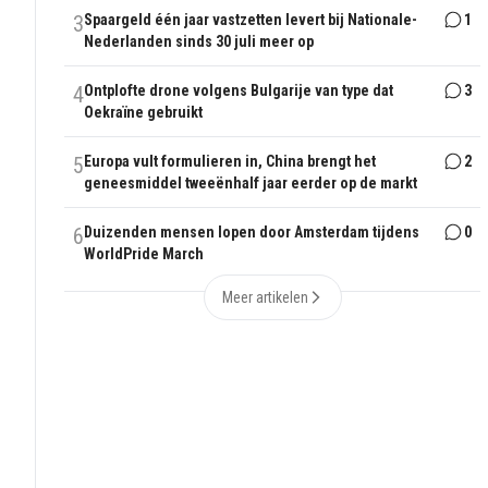
3
Spaargeld één jaar vastzetten levert bij Nationale-
1
Nederlanden sinds 30 juli meer op
4
Ontplofte drone volgens Bulgarije van type dat
3
Oekraïne gebruikt
5
Europa vult formulieren in, China brengt het
2
geneesmiddel tweeënhalf jaar eerder op de markt
6
Duizenden mensen lopen door Amsterdam tijdens
0
WorldPride March
Meer artikelen