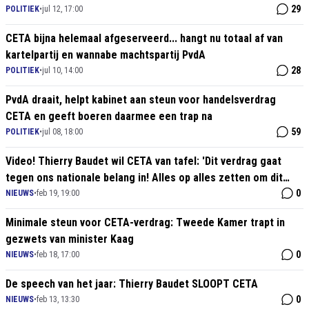
29
POLITIEK
•
jul 12, 17:00
CETA bijna helemaal afgeserveerd... hangt nu totaal af van
kartelpartij en wannabe machtspartij PvdA
28
POLITIEK
•
jul 10, 14:00
PvdA draait, helpt kabinet aan steun voor handelsverdrag
CETA en geeft boeren daarmee een trap na
59
POLITIEK
•
jul 08, 18:00
Video! Thierry Baudet wil CETA van tafel: 'Dit verdrag gaat
tegen ons nationale belang in! Alles op alles zetten om dit
verdrag te stoppen in de Senaat!'
0
NIEUWS
•
feb 19, 19:00
Minimale steun voor CETA-verdrag: Tweede Kamer trapt in
gezwets van minister Kaag
0
NIEUWS
•
feb 18, 17:00
De speech van het jaar: Thierry Baudet SLOOPT CETA
0
NIEUWS
•
feb 13, 13:30