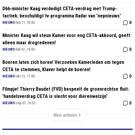
D66-minister Kaag verdedigt CETA-verdrag met Trump-
tactiek: beschuldigt tv-programma Radar van 'nepnieuws'
0
NIEUWS
•
feb 11, 18:00
Minister Kaag wil steun Kamer voor eng CETA-akkoord, geeft
alleen maar drogredenen!
0
NIEUWS
•
feb 07, 19:00
Boeren laten zich horen! Verzoeken Kamerleden om tegen
CETA te stemmen, Klaver helpt de boeren!
0
NIEUWS
•
okt 13, 17:00
Filmpje! Thierry Baudet (FVD) bespeelt de groenrechtse fluit:
'handelsverdrag CETA is slecht voor dierenwelzijn'
0
NIEUWS
•
sep 07, 16:55
Meer artikelen