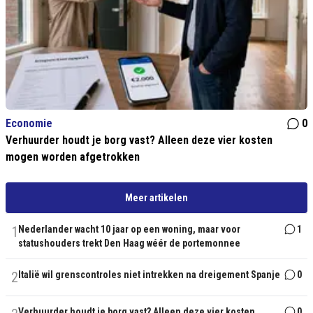
Economie
0
Verhuurder houdt je borg vast? Alleen deze vier kosten
mogen worden afgetrokken
Meer artikelen
1
Nederlander wacht 10 jaar op een woning, maar voor
1
statushouders trekt Den Haag wéér de portemonnee
2
Italië wil grenscontroles niet intrekken na dreigement Spanje
0
Verhuurder houdt je borg vast? Alleen deze vier kosten
0