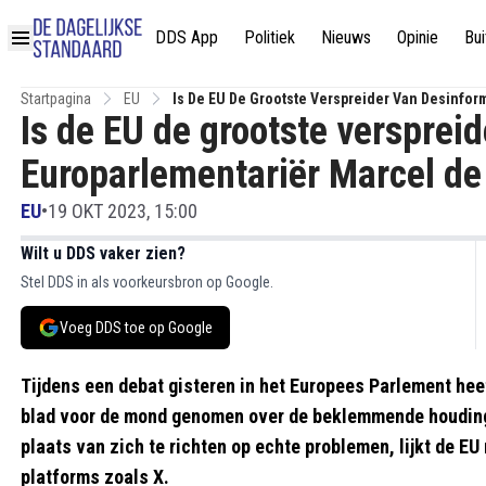
DDS App
Politiek
Nieuws
Opinie
Bui
Startpagina
EU
Is De EU De Grootste Verspreider Van Desinfor
Is de EU de grootste versprei
Europarlementariër Marcel de
EU
•
19 OKT 2023, 15:00
Wilt u DDS vaker zien?
Stel DDS in als voorkeursbron op Google.
Voeg DDS toe op Google
Tijdens een debat gisteren in het Europees Parlement he
blad voor de mond genomen over de beklemmende houding 
plaats van zich te richten op echte problemen, lijkt de EU
platforms zoals X.