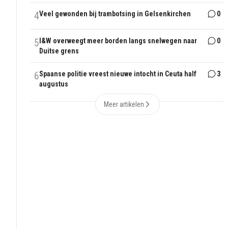
4
Veel gewonden bij trambotsing in Gelsenkirchen
0
5
I&W overweegt meer borden langs snelwegen naar
0
Duitse grens
6
Spaanse politie vreest nieuwe intocht in Ceuta half
3
augustus
Meer artikelen