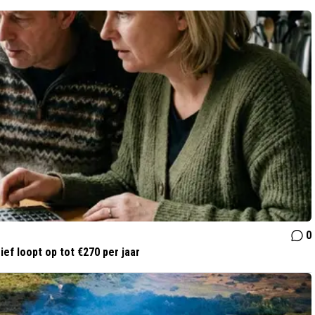
0
ef loopt op tot €270 per jaar