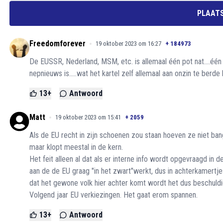
PLAATS
Freedomforever
19 oktober 2023 om 16:27
+
184973
De EUSSR, Nederland, MSM, etc. is allemaal één pot nat....één 
nepnieuws is.....wat het kartel zelf allemaal aan onzin te berde b
13
+
Antwoord
Matt
19 oktober 2023 om 15:41
+
2059
Als de EU recht in zijn schoenen zou staan hoeven ze niet ba
maar klopt meestal in de kern.
Het feit alleen al dat als er interne info wordt opgevraagd in
aan de de EU graag "in het zwart"werkt, dus in achterkamertj
dat het gewone volk hier achter komt wordt het dus beschuldig
Volgend jaar EU verkiezingen. Het gaat erom spannen.
13
+
Antwoord