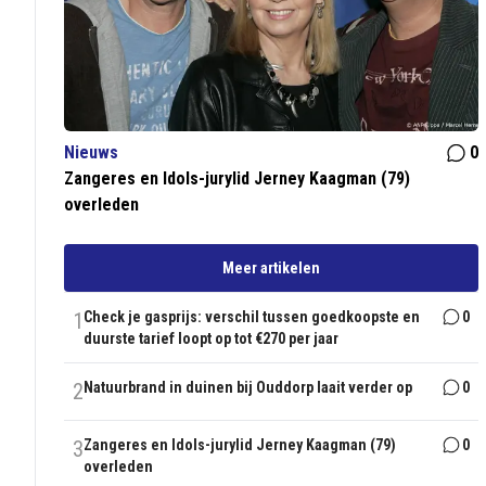
Nieuws
0
Zangeres en Idols-jurylid Jerney Kaagman (79)
overleden
Meer artikelen
1
Check je gasprijs: verschil tussen goedkoopste en
0
duurste tarief loopt op tot €270 per jaar
2
Natuurbrand in duinen bij Ouddorp laait verder op
0
3
Zangeres en Idols-jurylid Jerney Kaagman (79)
0
overleden