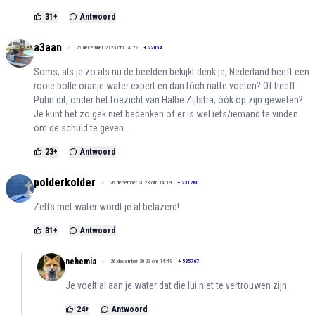
31
+
Antwoord
a3aan
26 december 2023 om 14:27
+
22054
Soms, als je zo als nu de beelden bekijkt denk je, Nederland heeft een
rooie bolle oranje water expert en dan tóch natte voeten? Of heeft
Putin dit, onder het toezicht van Halbe Zijlstra, óók op zijn geweten?
Je kunt het zo gek niet bedenken of er is wel iets/iemand te vinden
om de schuld te geven.
23
+
Antwoord
polderkolder
26 december 2023 om 14:19
+
231280
Zelfs met water wordt je al belazerd!
31
+
Antwoord
nehemia
26 december 2023 om 14:49
+
535767
Je voelt al aan je water dat die lui niet te vertrouwen zijn.
24
+
Antwoord