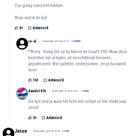
Zou graag overzicht hebben
Waar vind ik de lijst
6
+
Antwoord
re-al
26 december 2023 om 21:41
+
209869
*9t/my : Vraag het op bij Marcel de Graaff, FVD. Maar deze
berichten zijn al tijden, uit verschillende bronnen,
gepubliceerd. Wel opletten, onderzoeken , en je huiswerk
doen.
16
+
Antwoord
davids1976
26 december 2023 om 22:41
+
24641
Die lijst vind je waar het licht niet schijnt en het stinkt naar
stront.
5
+
Antwoord
Jason
26 december 2023 om 16:33
+
1256