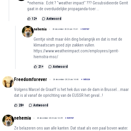
*nehemia : Echt ? "weather impact" ??? Gesubsidieerde Gerrit
gaat in de overduidelijke propaganda-toer ...
12
+
Antwoord
nehemia
26 december 2023 om 15:41
+
535767
Gerritje vindt maar één ding belangrijk en dat is met de
klimaatscam goed zijn zakken vullen.
https://www.weatherimpact.com/employees/gerrit-
hiemstra-msc/
21
+
Antwoord
Freedomforever
26 december 2023 om 14:46
+
185326
Volgens Marcel de Graaff is het hek dus van de dam in Brussel....maar
dat is al vanaf de oprichting van de EUSSR het geval...!
28
+
Antwoord
nehemia
26 december 2023 om 14:39
+
535767
Ze belazeren ons aan alle kanten. Dat staat als een paal boven water.