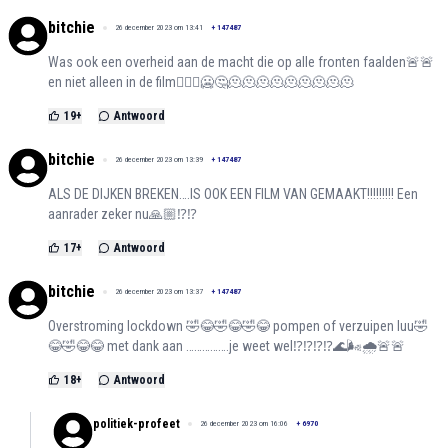
bitchie
26 december 2023 om 13:41
+
147487
Was ook een overheid aan de macht die op alle fronten faalden🚨🚨
en niet alleen in de film🤷🏻‍♀️🥶🤔🫠🫠🫠🫠🫠🫠🫠🫠🫠
19
+
Antwoord
bitchie
26 december 2023 om 13:39
+
147487
ALS DE DIJKEN BREKEN….IS OOK EEN FILM VAN GEMAAKT!!!!!!!!! Een
aanrader zeker nu🙏🏼⁉️⁉️
17
+
Antwoord
bitchie
26 december 2023 om 13:37
+
147487
Overstroming lockdown 🤣😂🤣😂🤣😂 pompen of verzuipen luu🤣
😂🤣😂😂 met dank aan …………….je weet wel⁉️⁉️⁉️⁉️🌊🌬️🌧️🚨🚨
18
+
Antwoord
politiek-profeet
26 december 2023 om 16:06
+
6970