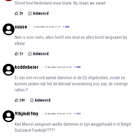
Stond heel Nederland maar blank. Nu staan we zwart.
2
+
Antwoord
suuse
27 december 2023 om 11:52
+
4450
Niet is voor niets, alles heeft een doel en alles komt langzaam bij
elkaar
1
+
Antwoord
koddebeier
27 december 2023 om 10:49
+
7681
Er zijn een record aantal dammen in de EU afgebroken, zodat ze
kunnen janken dat het de klimaat verandering zou zijn, de smerige
ratten !!
19
+
Antwoord
9tkjmdrfmy
26 december 2023 om 17:37
+
1215
Kan Marcel aangeven welke dammen er zijn weggehaald in nl België
Duitsland Frankrijk?????