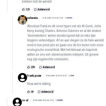
hebben met de wereld
12
+
Antwoord
nehemia
26 december 2023 om 15:40
+
535767
Absoluut Frank en dit soort types net als Al Gorre, John
Kerry, koning Charles, Antonio Guterres en al die andere
'doemdenkers' weten dondersgoed dat ze niks dan
leugens verkondigen. Af en aan vliegen ze de hele wereld
rond in hun privé-jets en gaan ons de les lezen over onze
ecologische voetafdruk. Met het klimaat als kapstok
willen ze ons een slavensysteem indrijven. Dit groene
tuig zijn regelrechte criminelen.
29
+
Antwoord
frank.pouw
26 december 2023 om 18:54
+
2496
Now we’re talking
4
+
Antwoord
re-al
26 december 2023 om 15:30
+
209869