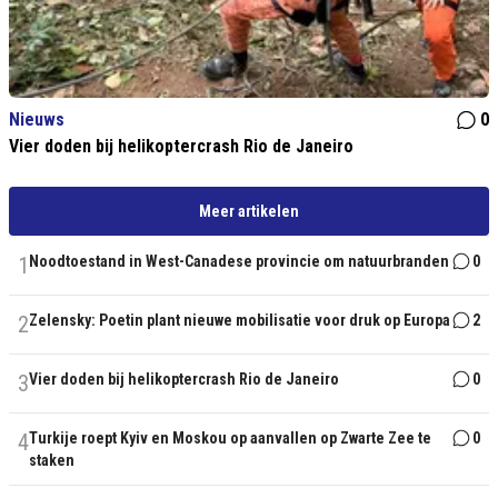
Nieuws
0
Vier doden bij helikoptercrash Rio de Janeiro
Meer artikelen
1
Noodtoestand in West-Canadese provincie om natuurbranden
0
2
Zelensky: Poetin plant nieuwe mobilisatie voor druk op Europa
2
3
Vier doden bij helikoptercrash Rio de Janeiro
0
4
Turkije roept Kyiv en Moskou op aanvallen op Zwarte Zee te
0
staken