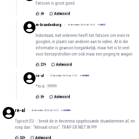
Fatsoen is groot goed.
4
+
Antwoord
m-brandenburg
26 december 2023 om 19:22
+
26537
Inderdaad, niet iedereen heeft het fatsoen om even te
googlen, in plaats van anderen aan te vallen. Al in die
informatie is gewoon toegankelijk, maar het is te veel
voor beroepstrollen om ook maar een poging te wagen
27
+
Antwoord
re-al
27 december 2023 om 11:47
+
209869
*m-b : !!!!!!!!!!
0
+
Antwoord
re-al
26 december 2023 om 15:27
+
209869
Typisch EU ::: breek de in decennia opgebouwde stuwdammen af, en
roep dan : "klimaat-crisis". TRAP ER NIET IN !!!!!!
32
+
Antwoord