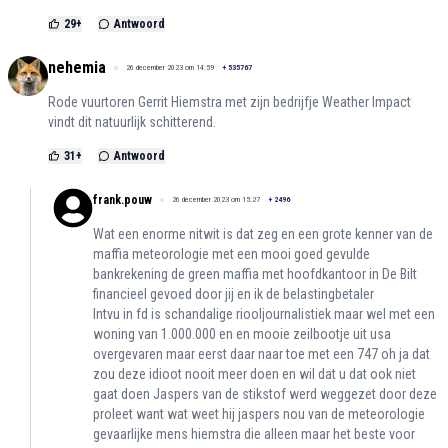
29
+
Antwoord
nehemia
26 december 2023 om 14:59
+
535767
Rode vuurtoren Gerrit Hiemstra met zijn bedrijfje Weather Impact
vindt dit natuurlijk schitterend.
31
+
Antwoord
frank.pouw
26 december 2023 om 15:27
+
2496
Wat een enorme nitwit is dat zeg en een grote kenner van de
maffia meteorologie met een mooi goed gevulde
bankrekening de green maffia met hoofdkantoor in De Bilt
financieel gevoed door jij en ik de belastingbetaler
Intvu in fd is schandalige riooljournalistiek maar wel met een
woning van 1.000.000 en en mooie zeilbootje uit usa
overgevaren maar eerst daar naar toe met een 747 oh ja dat
zou deze idioot nooit meer doen en wil dat u dat ook niet
gaat doen Jaspers van de stikstof werd weggezet door deze
proleet want wat weet hij jaspers nou van de meteorologie
gevaarlijke mens hiemstra die alleen maar het beste voor