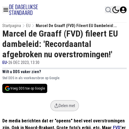
Startpagina
EU
Marcel De Graaff (FVD) Fileert EU Dambeleid:
Marcel de Graaff (FVD) fileert EU
'Recordaantal Afgebroken Nu Overstromingen!'
dambeleid: 'Recordaantal
afgebroken nu overstromingen!'
EU
•
26 DEC 2023, 13:30
Wilt u DDS vaker zien?
Stel DDS in als voorkeursbron op Google.
Voeg DDS toe op Google
Delen met
De media berichten dat er "opeens" heel veel overstromingen
zijn. Ook in Noord-Brabant. Grote foto's erbij, etc. Maar
FVD
'er