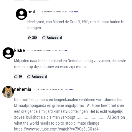
re-al
26 december 2023 om 15:28
+
209869
Heel goed, van Marcel de Graaff, FVD, om dit naar buiten te
brengen.
38
+
Antwoord
Elske
26 december 2023 om 15:26
+
25769
Miljarden naar het buitenland en Nederland mag verzuipen, de beste
mensen op dijken bouw en waar zijn we nu.
0
+
Antwoord
nehemia
26 december 2023 om 15:19
+
535767
Dit soort leugenaars en leugenkanalen ventileren voortdurend hun
klimaatpropaganda en groene angstporno.. AL Gore heeft het over
een dreigende 1 miljard klimaatvluchtelingen. Het is echt walgelijk
zoveel bullshot als die man verkoopt ...................................Al Gore on
what the world needs to do to stop climate change
https://www.youtube.com/watch?v=79Cg8JCXsd4