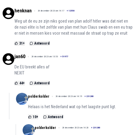
henknan
26 december 2023 om 14:17
+
12550
Weg uit de eu ze zijn niks goed van plan adolf hitler was dat niet en
de nazi elite is het zelfde van plan met hun Claus swab en een eu trap
er niet in mensen kies voor nexit massaal de straat op trap ze eruit
31
+
Antwoord
jan60
26 december 2023 om 13:53
+
51977
De EU breekt alles af
NEXIT
44
+
Antwoord
polderkolder
26 december 2023 om 14:19
+
231280
Helaas is het Nederland wat op het laagste punt ligt.
10
+
Antwoord
polderkolder
26 december 2023 om 14:20
+
231280