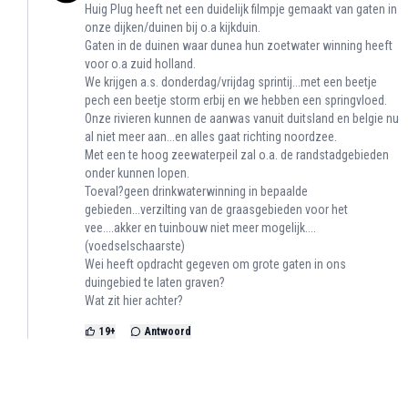
Huig Plug heeft net een duidelijk filmpje gemaakt van gaten in
onze dijken/duinen bij o.a kijkduin.
Gaten in de duinen waar dunea hun zoetwater winning heeft
voor o.a zuid holland.
We krijgen a.s. donderdag/vrijdag sprintij...met een beetje
pech een beetje storm erbij en we hebben een springvloed.
Onze rivieren kunnen de aanwas vanuit duitsland en belgie nu
al niet meer aan...en alles gaat richting noordzee.
Met een te hoog zeewaterpeil zal o.a. de randstadgebieden
onder kunnen lopen.
Toeval?geen drinkwaterwinning in bepaalde
gebieden...verzilting van de graasgebieden voor het
vee....akker en tuinbouw niet meer mogelijk....
(voedselschaarste)
Wei heeft opdracht gegeven om grote gaten in ons
duingebied te laten graven?
Wat zit hier achter?
19
+
Antwoord