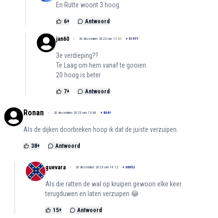
En Rutte woont 3 hoog.
6
+
Antwoord
jan60
26 december 2023 om 17:21
+
51977
3e verdieping??
Te Laag om hem vanaf te gooien
20 hoog is beter
7
+
Antwoord
Ronan
26 december 2023 om 13:48
+
8341
Als de dijken doorbreken hoop ik dat de juiste verzuipen.
38
+
Antwoord
guevara
26 december 2023 om 14:12
+
36052
Als die ratten de wal op kruipen gewoon elke keer
terugduwen en laten verzuipen 😂
15
+
Antwoord