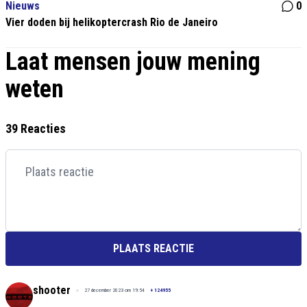
Nieuws
0
Vier doden bij helikoptercrash Rio de Janeiro
Laat mensen jouw mening
weten
39 Reacties
PLAATS REACTIE
shooter
27 december 2023 om 19:54
+
124955