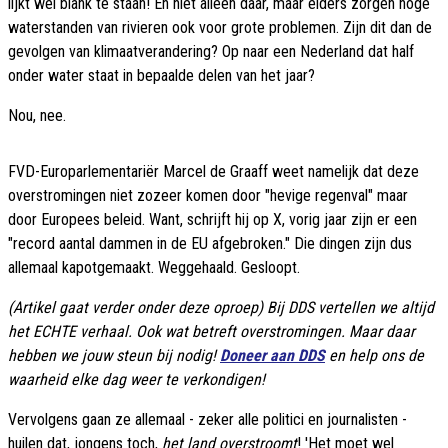
lijkt wel blank te staan! En niet alleen daar, maar elders zorgen hoge
waterstanden van rivieren ook voor grote problemen. Zijn dit dan de
gevolgen van klimaatverandering? Op naar een Nederland dat half
onder water staat in bepaalde delen van het jaar?
Nou, nee.
FVD-Europarlementariër Marcel de Graaff weet namelijk dat deze
overstromingen niet zozeer komen door "hevige regenval" maar
door Europees beleid. Want, schrijft hij op X, vorig jaar zijn er een
"record aantal dammen in de EU afgebroken." Die dingen zijn dus
allemaal kapotgemaakt. Weggehaald. Gesloopt.
(Artikel gaat verder onder deze oproep) Bij DDS vertellen we altijd
het ECHTE verhaal. Ook wat betreft overstromingen. Maar daar
hebben we jouw steun bij nodig!
Doneer aan DDS
en help ons de
waarheid elke dag weer te verkondigen!
Vervolgens gaan ze allemaal - zeker alle politici en journalisten -
huilen dat, jongens toch,
het land overstroomt
! 'Het moet wel