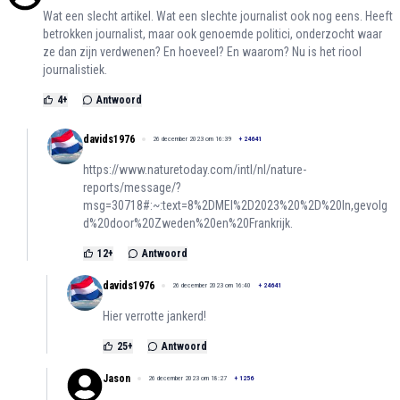
Wat een slecht artikel. Wat een slechte journalist ook nog eens. Heeft
betrokken journalist, maar ook genoemde politici, onderzocht waar
ze dan zijn verdwenen? En hoeveel? En waarom? Nu is het riool
journalistiek.
4
+
Antwoord
davids1976
26 december 2023 om 16:39
+
24641
https://www.naturetoday.com/intl/nl/nature-
reports/message/?
msg=30718#:~:text=8%2DMEI%2D2023%20%2D%20In,gevolg
d%20door%20Zweden%20en%20Frankrijk.
12
+
Antwoord
davids1976
26 december 2023 om 16:40
+
24641
Hier verrotte jankerd!
25
+
Antwoord
Jason
26 december 2023 om 18:27
+
1256