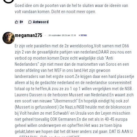
Goed idee om de poorten van de hel te sluiten waar de ideeën van
volt vandaan komen. Dicht en nooit meer open.
8
+
Antwoord
megaman275
24 september 2023 om 15:16
+
55783
Er zijn vele paralellen met de 2e wereldoorlog,Volt samen met D66
zijn 2 van de gevaarlijkste partijen van nederland,DAAR zou nou een
verbod op moeten komen Deze echt walgelijke club "Anti
Nederlanders" zijn niet meer dan de marionetten van Soros en een
onder afdeling van het WEF in ons land.Het zijn gewoon
landverraders van het ergste soort.Ze krijgen daar een hard plassertje
alleen al bij de gedachte nederland en de nederlandse soevereiniteit
totaal op te heffen,ik zou ze zo 1 op 1 willen vergelijken met de NSB.
Laurens Dassen is de herboren Mussert van Nederland.En waant zich
een soort van nieuwe "Ubermensch" En hopelijk eindigt hij ook zo!
(Mussert is gefussileerd ) De Nazi,s/NSB heulde met de bloksnor,en
bij Volt heulen ze met Schwab!/ en Ursula von der Leyen misschien
niet geheel toevallig OOK Germanen.En die net als in 40-45 europa
geheel willen onderwerpen en opheffen.Het was ze toen bijna
gelukt,laten we hopen dat het dit keer anders zal gaan. DAT IS AAN U