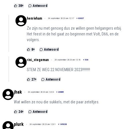
38
+
Antwoord
henrivham
24 september 2023 om 12:17
+
63637
Ze zijn nu met genoeg dus ze willen geen helgangers erbij.
Het feest in de hel gaat zo beginnen met Volt, D66, en de
volgers.
8
+
Antwoord
rini_stegeman
24 september 2023 om 12:18
+
536
STEM ZE WEG 22 NOVEMBER 2023!!!!!!!!!
27
+
Antwoord
jhak
24 september 2023 om 12:03
+
20885
Wat willen ze nou die sukkels, met die paar zeteltjes.
24
+
Antwoord
plurk
24 september 2023 om 12:01
+
149038