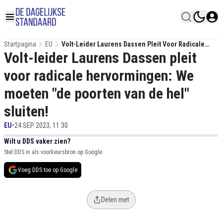
Startpagina
EU
Volt-Leider Laurens Dassen Pleit Voor Radicale
Volt-leider Laurens Dassen pleit
Hervormingen: We Moeten "de Poorten Van De Hel"
Sluiten!
voor radicale hervormingen: We
moeten "de poorten van de hel"
sluiten!
EU
•
24 SEP 2023, 11:30
Wilt u DDS vaker zien?
Stel DDS in als voorkeursbron op Google.
Voeg DDS toe op Google
Delen met