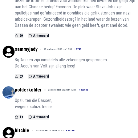
dezelfde loon- en arbeidsvoorwaarden kunnen invoeren die gelijk zijn
aan het Chinese bedrijf Foxconn. De plek waar Steve Jobs zijn
spulletjes had gefabriceerd in condities die gelijk stonden aan nazi
arbeidskampen. Gezondheidszorg? In het land waar de bazen van
Dassen de scepter zwaaien; wie geen geld heeft, gaat snel dood.
0
+
Antwoord
sammyjady
25 september 2023 om 12:33
+
5749
Bij Dassen zijn inmiddels alle zekeringen gesprongen.
De Accu’s van Volt zijn allang leeg!
2
+
Antwoord
polderkolder
25 september 2023 om 12:11
+
230928
Opsluiten die Dassen,
wegens schizofrenie.
1
+
Antwoord
bitchie
25 september 2023 om 10:45
+
147482