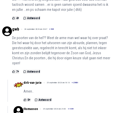
tactisch woord samen ...er is geen samen sjoerd dwaasma het is ik
en jullie ...en ps schaam me kapot vior julie ( d66)
4
+
Antwoord
gwb
24 september 2023 om 23:47
+
935
De poorten van de hel?? Weet de arme man wel waar hij over praat?
Die hel waar hij door het uitvoeren van zijn absurde, plannen, tegen
geestesziekte aan, regelrecht in terecht komt, als hij niet tot inkeer
komt en zijn zonden belijdt tegenover de Zoon van God, Jezus
Christus.En die poorten , die hij door eigen keuze sluit gaan niet meer
open!
7
+
Antwoord
dirk-van-jurie
25 september 2023 om 10:13
+
27851
Amen..
0
+
Antwoord
thomasson
25 september 2023 om 21:00
+
1159