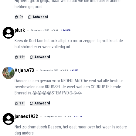
Hij heeft groot gelijk, maar wel nadat we die imbeciel er achter
hebben gegooid.
0
+
Antwoord
plurk
24 september 2023 om 16:40
+
149038
Kees de Kort kon het ook altijd zo mooi zeggen: bij volt knalt de
bullshitmeter er weer volledig uit.
12
+
Antwoord
Arjen.v73
24 september 2023 om 16:09
+
49885
Dassen is een gevaar voor NEDERLAND.Die vent wil alle bestuur
overhevelen naar BRUSSEL.Je weet wat een CORRUPTE bende
Brussel is.😭😭😭😭STEM FVD.🥳🥳🥳
17
+
Antwoord
jannes1932
24 september 2023 om 15:58
+
27127
Niet zo dramatisch Dassen, het gaat maar over het weer. Is iedere
dag anders.