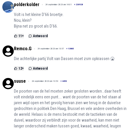
polderkolder
24 september 2023 om 14:01
+
230928
Volt is het kleine D'66 broertje.
Nou, klein?
Bijna net zo groot als D'66.
11
+
Antwoord
Remco.G
24 september 2023 om 13:57
+
13865
Die achterlijke partij Volt van Dassen moet zsm opkrassen 🤮
12
+
Antwoord
suuse
24 september 2023 om 13:53
+
4450
De poorten van de hel moeten zeker gesloten worden...daar heeft
volt eindelijk eens een punt.... want de poorten van de hel staan al
jaren wijd open en het gevolg hiervan zien we terug in de duivelse
gedrochten in politiek Den Haag, Brussel en vele andere overheden in
de wereld. Helaas is de mens bestookt met de tactieken van de
duivel, waardoor zij verblindt zijn voor de waarheid, kan men niet
langer onderscheid maken tussen goed, kwaad, waarheid, leugen