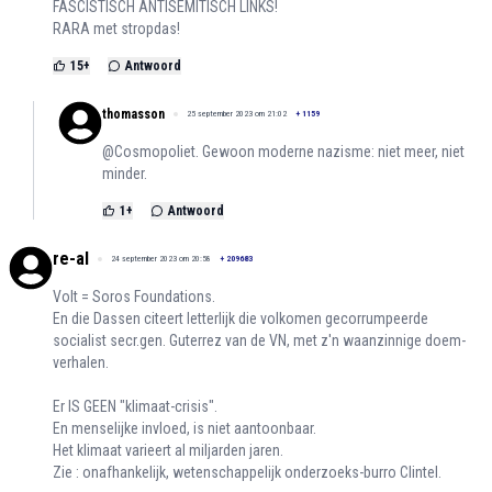
FASCISTISCH ANTISEMITISCH LINKS!
RARA met stropdas!
15
+
Antwoord
thomasson
25 september 2023 om 21:02
+
1159
@Cosmopoliet. Gewoon moderne nazisme: niet meer, niet
minder.
1
+
Antwoord
re-al
24 september 2023 om 20:58
+
209683
Volt = Soros Foundations.
En die Dassen citeert letterlijk die volkomen gecorrumpeerde
socialist secr.gen. Guterrez van de VN, met z'n waanzinnige doem-
verhalen.
Er IS GEEN "klimaat-crisis".
En menselijke invloed, is niet aantoonbaar.
Het klimaat varieert al miljarden jaren.
Zie : onafhankelijk, wetenschappelijk onderzoeks-burro Clintel.