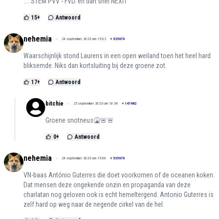
.... STEM PVV - FVD. en dan snel NEXIT
15
+
Antwoord
nehemia
24 september 2023 om 15:02
+
535670
Waarschijnlijk stond Laurens in een open weiland toen het heel hard
bliksemde. Niks dan kortsluiting bij deze groene zot.
17
+
Antwoord
bitchie
25 september 2023 om 10:54
+
147482
Groene snotneus🤮🚨🚨
0
+
Antwoord
nehemia
24 september 2023 om 15:00
+
535670
VN-baas António Guterres die doet voorkomen of de oceanen koken.
Dat mensen deze ongekende onzin en propaganda van deze
charlatan nog geloven ook is echt hemeltergend. Antonio Guterres is
zelf hard op weg naar de negende cirkel van de hel.