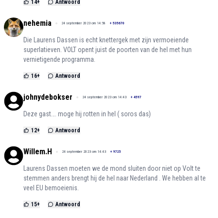
14
+
Antwoord
nehemia
24 september 2023 om 14:58
+
535670
Die Laurens Dassen is echt knettergek met zijn vermoeiende
superlatieven. VOLT opent juist de poorten van de hel met hun
vernietigende programma.
16
+
Antwoord
johnydebokser
24 september 2023 om 14:43
+
4597
Deze gast…. moge hij rotten in hel ( soros das)
12
+
Antwoord
Willem.H
24 september 2023 om 14:43
+
9725
Laurens Dassen moeten we de mond sluiten door niet op Volt te
stemmen anders brengt hij de hel naar Nederland . We hebben al te
veel EU bemoeienis.
15
+
Antwoord