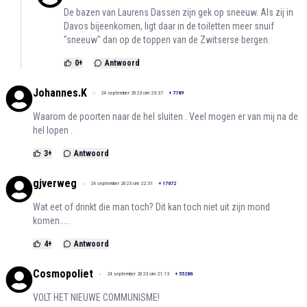
De bazen van Laurens Dassen zijn gek op sneeuw. Als zij in
Davos bijeenkomen, ligt daar in de toiletten meer snuif
"sneeuw" dan op de toppen van de Zwitserse bergen.
0
+
Antwoord
Johannes.K
24 september 2023 om 23:37
+
7789
Waarom de poorten naar de hel sluiten . Veel mogen er van mij na de
hel lopen .
3
+
Antwoord
gjverweg
24 september 2023 om 22:31
+
17672
Wat eet of drinkt die man toch? Dit kan toch niet uit zijn mond
komen.....
4
+
Antwoord
Cosmopoliet
24 september 2023 om 21:13
+
55286
VOLT HET NIEUWE COMMUNISME!