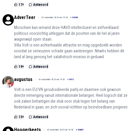
17
+
Antwoord
AdverTeer
24 september 2023 om 19:33
+
34284
Misschien kan iemand deze HAVO-intellectueel en zelfverklaard
politicus voorzichtig uitleggen dat de poorten van de hel al jaren
wagenwijd open staan.
Villa Volt is een achterhaalde attractie en mag opgedoekt worden
voordat ze serieuzere schade gaan aanbrengen. Nitwits hebben dit
land al lang genoeg het salafistisch moeras in geduwd.
19
+
Antwoord
augustus
24 september 2023 om 19:26
+
5672
Volt is een EU/VN gesubsidieerde partij en daarmee ook gewoon
directe inmenging vanuit internationale belangen. Heel logisch dat ze
ook zaken behartigen die stuk voor stuk tegen het belang van
Nederland in gaan, en zich vooral richtten op beïnvloedbare jongeren.
13
+
Antwoord
Hoogerbeets
24 september 2023 om 18:50
+
30805