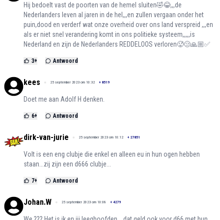
Hij bedoelt vast de poorten van de hemel sluiten🤣😂,,,de
Nederlanders leven al jaren in de hel,,,en zullen vergaan onder het
puin,dood en verderf wat onze overheid over ons land verspreid ,,,en
als er niet snel verandering komt in ons politieke systeem,,,,,is
Nederland en zijn de Nederlanders REDDELOOS verloren🥵😢🙏🏼✅
3
+
Antwoord
kees
25 september 2023 om 10:32
+
8519
Doet me aan Adolf H denken.
6
+
Antwoord
dirk-van-jurie
25 september 2023 om 10:12
+
27851
Volt is een eng clubje die enkel en alleen eu in hun ogen hebben
staan...zij zijn een d666 clubje...
7
+
Antwoord
Johan.W
25 september 2023 om 10:08
+
4279
We ??? Het is ik en jij leeghoofden ...dat geld ook voor d66 met hun