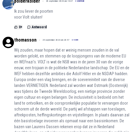
polderkolder
26 september 2023 om 13:47
+
230928
Ik zou liever de poorten
voor Volt sluiten!
0
+
Antwoord
thomasson
25 september 2023 om 20:57
+
1159
Wij zouden, maar hopen dat er weinig mensen zouden in de val
worden gelokt, en stemmen op de loopjongens van de moderne EU
en WEFnazi's. VOLT is wat de NSB was in de jaren 30 van de vorige
eeuw; een trojaan in de politieke Nederlandse landschap. De EU en de
WEF hebben dezelfde ambities die Adolf Hitler en de NSDAP hadden.
Europa onder een vlag brengen, en de soevereiniteit van de diverse
landen VERNIETIGEN. Nederland zal worden wat Ostmark (Oostenrijk)
was tijdens de Tweede Wereldoorlog; een nietige provincie zonder
eigen cultuur en eigen belangen. De inclusiviteit is bedoeld om het
land te ontvolken, en de oorspronkelijke populatie te vervangen door
schorem uit de derde wereld. De partij wil afstappen van toeslagen,
aftrekposten, heffingskortingen en vrijstellingen. In plaats daarvan zal
één basistoelage invoeren als opmaat naar een basisinkomen. De
bazen van Laurens Dassen rekenen erop dat ze in Nederland