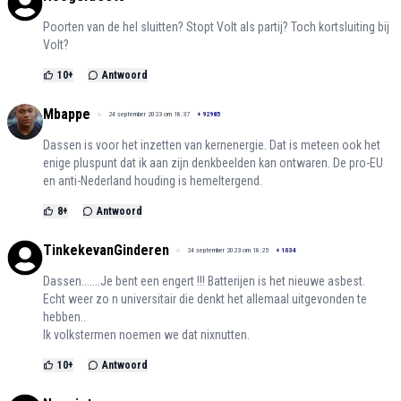
Poorten van de hel sluitten? Stopt Volt als partij? Toch kortsluiting bij
Volt?
10
+
Antwoord
Mbappe
24 september 2023 om 18:37
+
92985
Dassen is voor het inzetten van kernenergie. Dat is meteen ook het
enige pluspunt dat ik aan zijn denkbeelden kan ontwaren. De pro-EU
en anti-Nederland houding is hemeltergend.
8
+
Antwoord
TinkekevanGinderen
24 september 2023 om 18:25
+
1034
Dassen.......Je bent een engert !!! Batterijen is het nieuwe asbest.
Echt weer zo n universitair die denkt het allemaal uitgevonden te
hebben..
Ik volkstermen noemen we dat nixnutten.
10
+
Antwoord