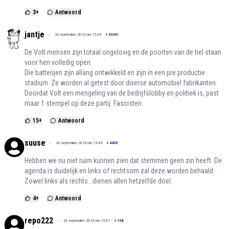
3
+
Antwoord
jantje
24 september 2023 om 15:49
+
33301
De Volt mensen zijn totaal ongelovig en de poorten van de hel staan
voor hen volledig open.
Die batterijen zijn allang ontwikkeld en zijn in een pre productie
stadium. Ze worden al getest door diverse automobiel fabrikanten.
Doordat Volt een mengeling van de bedrijfslobby en politiek is, past
maar 1 stempel op deze partij: Fascisten.
15
+
Antwoord
suuse
24 september 2023 om 15:49
+
4450
Hebben we nu niet ruim kunnen zien dat stemmen geen zin heeft. De
agenda is duidelijk en links of rechtsom zal deze worden behaald.
Zowel links als rechts...dienen allen hetzelfde doel.
4
+
Antwoord
repo222
24 september 2023 om 15:47
+
728