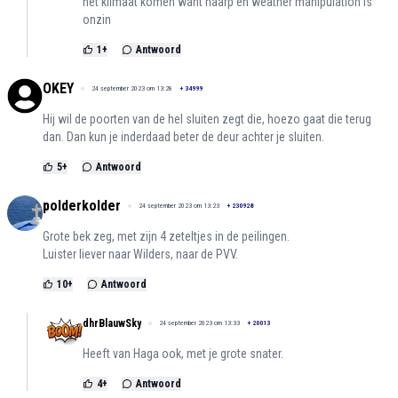
het klimaat komen want haarp en weather manipulation is
onzin
1
+
Antwoord
OKEY
24 september 2023 om 13:28
+
34999
Hij wil de poorten van de hel sluiten zegt die, hoezo gaat die terug
dan. Dan kun je inderdaad beter de deur achter je sluiten.
5
+
Antwoord
polderkolder
24 september 2023 om 13:23
+
230928
Grote bek zeg, met zijn 4 zeteltjes in de peilingen.
Luister liever naar Wilders, naar de PVV.
10
+
Antwoord
dhrBlauwSky
24 september 2023 om 13:33
+
20013
Heeft van Haga ook, met je grote snater.
4
+
Antwoord