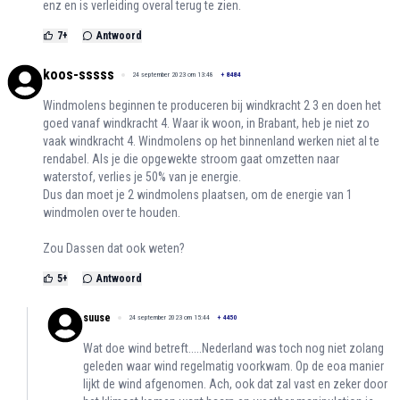
enz en is verleiding overal terug te zien.
7
+
Antwoord
koos-sssss
24 september 2023 om 13:48
+
8484
Windmolens beginnen te produceren bij windkracht 2 3 en doen het
goed vanaf windkracht 4. Waar ik woon, in Brabant, heb je niet zo
vaak windkracht 4. Windmolens op het binnenland werken niet al te
rendabel. Als je die opgewekte stroom gaat omzetten naar
waterstof, verlies je 50% van je energie.
Dus dan moet je 2 windmolens plaatsen, om de energie van 1
windmolen over te houden.
Zou Dassen dat ook weten?
5
+
Antwoord
suuse
24 september 2023 om 15:44
+
4450
Wat doe wind betreft.....Nederland was toch nog niet zolang
geleden waar wind regelmatig voorkwam. Op de eoa manier
lijkt de wind afgenomen. Ach, ook dat zal vast en zeker door