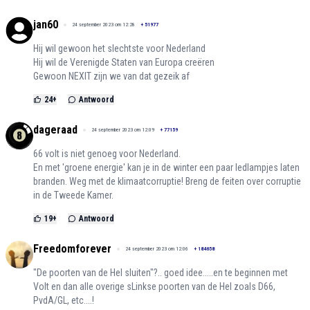
jan60
24 september 2023 om 12:28
+
51977
Hij wil gewoon het slechtste voor Nederland
Hij wil de Verenigde Staten van Europa creëren
Gewoon NEXIT zijn we van dat gezeik af
24
+
Antwoord
dageraad
24 september 2023 om 12:09
+
77159
66 volt is niet genoeg voor Nederland.
En met 'groene energie' kan je in de winter een paar ledlampjes laten
branden. Weg met de klimaatcorruptie! Breng de feiten over corruptie
in de Tweede Kamer.
19
+
Antwoord
Freedomforever
24 september 2023 om 12:06
+
184658
"De poorten van de Hel sluiten"?.. goed idee.....en te beginnen met
Volt en dan alle overige sLinkse poorten van de Hel zoals D66,
PvdA/GL, etc....!