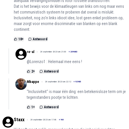
adequaat vervangingsmiddel is voor fossiele brandstoffen.
Dat is het bewijs voor de klimaatleugen van links om nog maar eens
het communistisch systeem te proberen dat overal is mislukt.
Inclusiviteit, nog zo'n links idioot idee, lost geen enkel probleem op,
maar zorgt voor enorme discriminatie van blanken op een blank
continent.
18
+
Antwoord
re-al
24 september 2023 om 21:00
+
209683
@Lorenzo1 : Helemaal mee eens !
2
+
Antwoord
Mbappe
24 september 2023 om 22:12
+
92985
"Inclusiviteit" is maar één ding: een betekenisloze term om je
tegenstanders pootje te lichten.
1
+
Antwoord
Staxx
24 september 2023 om 17:48
+
961