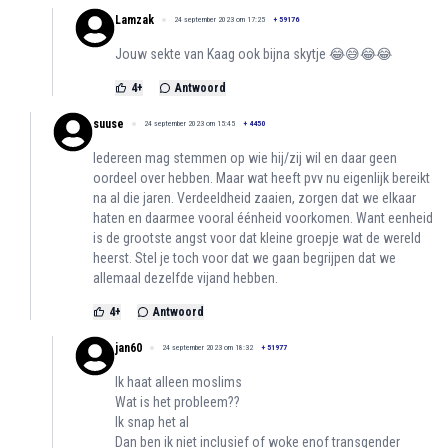
Lamzak
24 september 2023 om 17:25
+
59176
Jouw sekte van Kaag ook bijna skytje 😂😅😂😂
4
+
Antwoord
suuse
24 september 2023 om 15:45
+
4450
Iedereen mag stemmen op wie hij/zij wil en daar geen
oordeel over hebben. Maar wat heeft pvv nu eigenlijk bereikt
na al die jaren. Verdeeldheid zaaien, zorgen dat we elkaar
haten en daarmee vooral éénheid voorkomen. Want eenheid
is de grootste angst voor dat kleine groepje wat de wereld
heerst. Stel je toch voor dat we gaan begrijpen dat we
allemaal dezelfde vijand hebben.
4
+
Antwoord
jan60
24 september 2023 om 18:32
+
51977
Ik haat alleen moslims
Wat is het probleem??
Ik snap het al
Dan ben ik niet inclusief of woke enof transgender