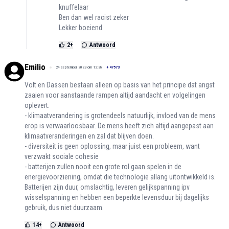
knuffelaar
Ben dan wel racist zeker
Lekker boeiend
2
+
Antwoord
Emilio
24 september 2023 om 12:38
+
47573
Volt en Dassen bestaan alleen op basis van het principe dat angst
zaaien voor aanstaande rampen altijd aandacht en volgelingen
oplevert.
- klimaatverandering is grotendeels natuurlijk, invloed van de mens
erop is verwaarloosbaar. De mens heeft zich altijd aangepast aan
klimaatveranderingen en zal dat blijven doen.
- diversiteit is geen oplossing, maar juist een probleem, want
verzwakt sociale cohesie
- batterijen zullen nooit een grote rol gaan spelen in de
energievoorziening, omdat die technologie allang uitontwikkeld is.
Batterijen zijn duur, omslachtig, leveren gelijkspanning ipv
wisselspanning en hebben een beperkte levensduur bij dagelijks
gebruik, dus niet duurzaam.
14
+
Antwoord