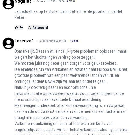
Nogniet
24 september 2023 om 18:16
+
32399
Je bedoelt ze op te sluiten definitief achter de poorten in de Hel.
Zeker.
7
+
Antwoord
Lorenzo1
24 september 2023 om 17:53
+
34504
Opmerkelijk. Dassen wil eindelijk grote problemen oplossen, maar
weigert het vluchtelingen verdrag op te zeggen!
We moeten juist nog beter gaan zorgen voor gelukszoekers.
Die eindeloze run van Afrikanen en Aziaten naar Europa DAT is het
grootste probleem van een paar welvarende landen van NL en
omringde landen! DAAR zijn wij aan ten onder te gaan.
Natuurlijk ook terug naar een economische unie.
Links steunt alle onderzoeken waaruit zou moeten blijken dat de
mens schuldig is aan eventuele klimaatverandering.
Maar weigert onderzoek of er klimaatverandering is, en zo ja wat
daar van de oorzaak is! Handelen van de mens is een factor maar
draagt in minieme wijze bij aan verwarming.
Volkomen krankzinnig om alles af te breken ten koste van
ongelofelijk veel geld, terwijl er - behalve kerncentrales - geen enkel