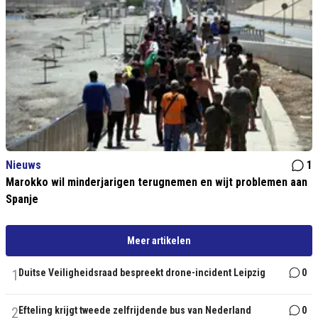
Nieuws
1
Marokko wil minderjarigen terugnemen en wijt problemen aan
Spanje
Meer artikelen
1
Duitse Veiligheidsraad bespreekt drone-incident Leipzig
0
2
Efteling krijgt tweede zelfrijdende bus van Nederland
0