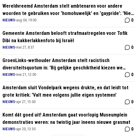
Wereldvreemd Amsterdam stelt ambtenaren voor andere
woorden te gebruiken voor 'homohuwelijk' en 'gaypride': 'Niet
inclusief genoeg'
0
NIEUWS
•
aug 04, 19:00
Gemeente Amsterdam belooft strafmaatregelen voor Tofik
Dibi na kakkerlakkenfoto bij Israël
0
NIEUWS
•
mei 27, 8:37
GroenLinks-wethouder Amsterdam stelt racistisch
diversiteitsquotum in: 'Bij gelijke geschiktheid kiezen we
migrant'
0
NIEUWS
•
mei 21, 12:00
Amsterdam sluit Vondelpark wegens drukte, en dat leidt tot
grote kritiek: 'Valt mee volgens jullie eigen systemen'
0
NIEUWS
•
apr 27, 15:00
Komt dát goed uit! Amsterdam gaat voorlopig Museumplein
demonstraties weren: na twintig jaar ineens nieuwe grasmat
0
NIEUWS
•
apr 20, 13:30