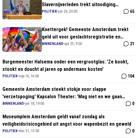
Slavernijverleden trekt uitnodiging
Kamervoorzitter Martin Bosma (PVV) in
65
POLITIEK
•
jun 26, 20:00
Knettergek! Gemeente Amsterdam trekt
geld uit voor geslachtsregistratie en
negeert landelijk beleid
21
BINNENLAND
•
apr 25, 9:00
Burgemeester Halsema onder een vergrootglas: 'Ze kookt,
stookt en doucht al jaren op andermans kosten'
104
POLITIEK
•
sep 16, 16:00
Gemeente Amsterdam steekt stokje voor slappe
'verzetspoging' Kapsalon Theater: 'Mag niet en we gaan
handhaven!'
0
BINNENLAND
•
jan 18, 19:00
Museumplein Amsterdam geldt vanaf zondag als
veiligheidsrisicogebied uit angst voor wapenbezit en geweld
0
POLITIEK
•
dec 31, 13:00