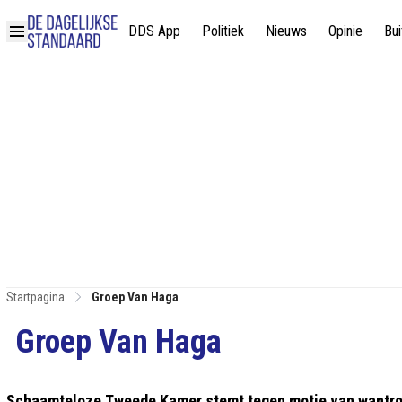
DDS App
Politiek
Nieuws
Opinie
Bui
Startpagina
Groep Van Haga
Groep Van Haga
Schaamteloze Tweede Kamer stemt tegen motie van wantrou