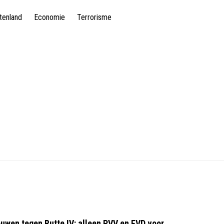
tenland
Economie
Terrorisme
wen tegen Rutte IV: alleen PVV en FVD voor