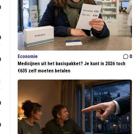
0
0
Economie
0
0
Medicijnen uit het basispakket? Je kunt in 2026 toch
€635 zelf moeten betalen
1
0
0