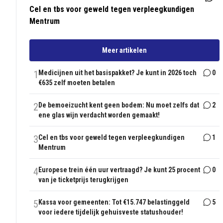
Cel en tbs voor geweld tegen verpleegkundigen
Mentrum
Meer artikelen
1
Medicijnen uit het basispakket? Je kunt in 2026 toch
0
€635 zelf moeten betalen
2
De bemoeizucht kent geen bodem: Nu moet zelfs dat
2
ene glas wijn verdacht worden gemaakt!
3
Cel en tbs voor geweld tegen verpleegkundigen
1
Mentrum
4
Europese trein één uur vertraagd? Je kunt 25 procent
0
van je ticketprijs terugkrijgen
5
Kassa voor gemeenten: Tot €15.747 belastinggeld
5
voor iedere tijdelijk gehuisveste statushouder!