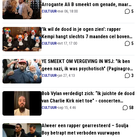
Arrogante Ali B smeekt om genade, maar
ontvlucht zijn eigen vonnis
5
CULTUUR
•
mei 06, 18:00
'Ik wil de dood in je ogen zien': rapper
Kempi hangt slechts 7 maanden cel boven
het hoofd na gruwelijke bedreigingen
5
CULTUUR
•
mrt 17, 17:00
YE SMEEKT OM VERGEVING IN WSJ: "Ik ben
geen nazi, ik was psychotisch" (Paginagrote
biecht!)
3
CULTUUR
•
jan 27, 4:13
Bob Vylan verdedigt zich: “Ik juichte de dood
van Charlie Kirk niet toe” - concerten
worden afgezegd
58
CULTUUR
•
sep 15, 4:46
Alweer een rapper gearresteerd – Soulja
Boy betrapt met verboden vuurwapen