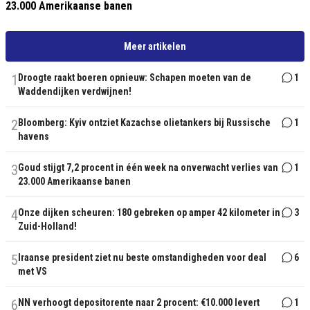
23.000 Amerikaanse banen
Meer artikelen
1
Droogte raakt boeren opnieuw: Schapen moeten van de
1
Waddendijken verdwijnen!
2
Bloomberg: Kyiv ontziet Kazachse olietankers bij Russische
1
havens
3
Goud stijgt 7,2 procent in één week na onverwacht verlies van
1
23.000 Amerikaanse banen
4
Onze dijken scheuren: 180 gebreken op amper 42 kilometer in
3
Zuid-Holland!
5
Iraanse president ziet nu beste omstandigheden voor deal
6
met VS
6
NN verhoogt depositorente naar 2 procent: €10.000 levert
1