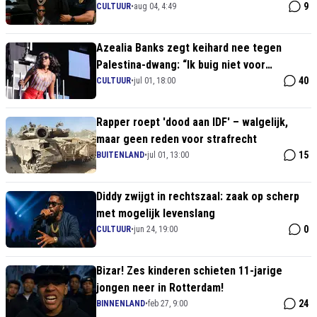
9
CULTUUR
•
aug 04, 4:49
Azealia Banks zegt keihard nee tegen
Palestina-dwang: “Ik buig niet voor
woketerreur!”
40
CULTUUR
•
jul 01, 18:00
Rapper roept 'dood aan IDF' – walgelijk,
maar geen reden voor strafrecht
15
BUITENLAND
•
jul 01, 13:00
Diddy zwijgt in rechtszaal: zaak op scherp
met mogelijk levenslang
0
CULTUUR
•
jun 24, 19:00
Bizar! Zes kinderen schieten 11-jarige
jongen neer in Rotterdam!
24
BINNENLAND
•
feb 27, 9:00