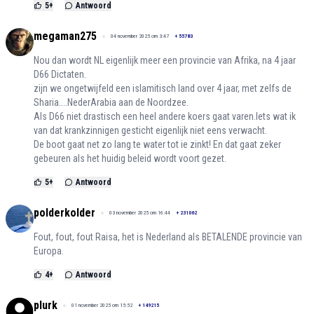
5
+
Antwoord
megaman275
04 november 2025 om 3:47
+
55783
Nou dan wordt NL eigenlijk meer een provincie van Afrika, na 4 jaar
D66 Dictaten.
zijn we ongetwijfeld een islamitisch land over 4 jaar, met zelfs de
Sharia....NederArabia aan de Noordzee.
Als D66 niet drastisch een heel andere koers gaat varen.Iets wat ik
van dat krankzinnigen gesticht eigenlijk niet eens verwacht.
De boot gaat net zo lang te water tot ie zinkt! En dat gaat zeker
gebeuren als het huidig beleid wordt voort gezet.
5
+
Antwoord
polderkolder
03 november 2025 om 16:44
+
231062
Fout, fout, fout Raisa, het is Nederland als BETALENDE provincie van
Europa.
4
+
Antwoord
plurk
01 november 2025 om 15:52
+
149215