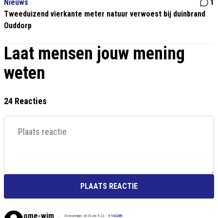
Nieuws
1
Tweeduizend vierkante meter natuur verwoest bij duinbrand
Ouddorp
Laat mensen jouw mening
weten
24 Reacties
PLAATS REACTIE
ome-wim
14 november 2025 om 9:22
+
132281