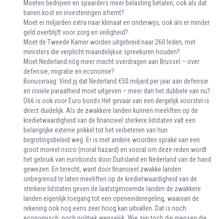
Moeten bedrijven en spaarders meer belasting betalen, ook als dat
banen kost en investeringen afremt?
Moet er miljarden extra naar klimaat en onderwijs, ook als er minder
geld overblijft voor zorg en veiligheid?
Moet de Tweede Kamer worden uitgebreid naar 260 leden, met
ministers die verplicht maandelijkse spreekuren houden?
Moet Nederland nóg meer macht overdragen aan Brussel – over
defensie, migratie en economie?
Bonusvraag: Vind jij dat Nederland €50 miljard per jaar aan defensie
en civiele paraatheid moet uitgeven – meer dan het dubbele van nu?
D66 is ook voor Euro bonds Het gevaar van een dergelijk voorstel is
direct duidelijk. Als de zwakkere landen kunnen meeliften op de
kredietwaardigheid van de financieel sterkere lidstaten valt een
belangrijke externe prikkel tot het verbeteren van hun
begrotingsbeleid weg. Er is met andere woorden sprake van een
groot moreel risico (moral hazard) en vooral om deze reden wordt
het gebruik van eurobonds door Duitsland en Nederland van de hand
gewezen. En terecht, want door financieel zwakke landen
onbegrensd te laten meeliften op de kredietwaardigheid van de
sterkere lidstaten geven de laatstgenoemde landen de zwakkere
landen eigenlijk toegang tot een openeinderegeling, waarvan de
rekening ook nog eens zeer hoog kan uitvallen. Dat is noch
economisch, noch politiek wenselijk. Wie zijn toch die mensen die