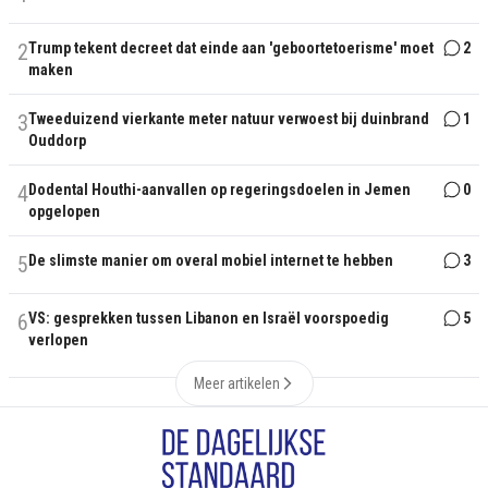
2
Trump tekent decreet dat einde aan 'geboortetoerisme' moet
2
maken
3
Tweeduizend vierkante meter natuur verwoest bij duinbrand
1
Ouddorp
4
Dodental Houthi-aanvallen op regeringsdoelen in Jemen
0
opgelopen
5
De slimste manier om overal mobiel internet te hebben
3
6
VS: gesprekken tussen Libanon en Israël voorspoedig
5
verlopen
Meer artikelen