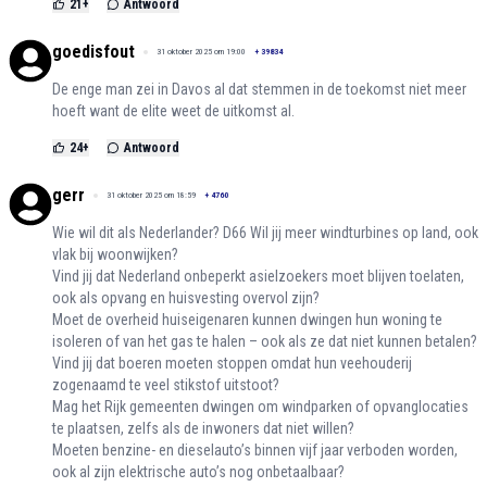
21
+
Antwoord
goedisfout
31 oktober 2025 om 19:00
+
39834
De enge man zei in Davos al dat stemmen in de toekomst niet meer
hoeft want de elite weet de uitkomst al.
24
+
Antwoord
gerr
31 oktober 2025 om 18:59
+
4760
Wie wil dit als Nederlander? D66 Wil jij meer windturbines op land, ook
vlak bij woonwijken?
Vind jij dat Nederland onbeperkt asielzoekers moet blijven toelaten,
ook als opvang en huisvesting overvol zijn?
Moet de overheid huiseigenaren kunnen dwingen hun woning te
isoleren of van het gas te halen – ook als ze dat niet kunnen betalen?
Vind jij dat boeren moeten stoppen omdat hun veehouderij
zogenaamd te veel stikstof uitstoot?
Mag het Rijk gemeenten dwingen om windparken of opvanglocaties
te plaatsen, zelfs als de inwoners dat niet willen?
Moeten benzine- en dieselauto’s binnen vijf jaar verboden worden,
ook al zijn elektrische auto’s nog onbetaalbaar?