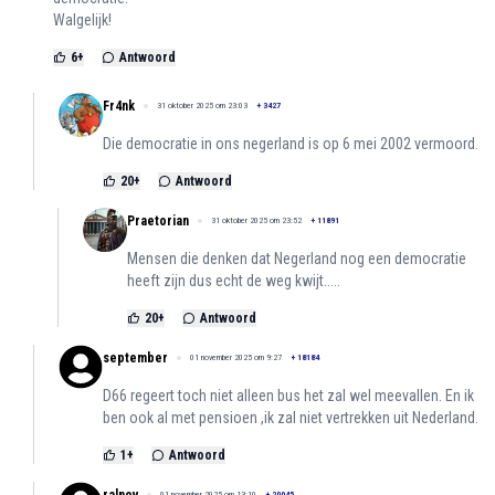
Walgelijk!
6
+
Antwoord
Fr4nk
31 oktober 2025 om 23:03
+
3427
Die democratie in ons negerland is op 6 mei 2002 vermoord.
20
+
Antwoord
Praetorian
31 oktober 2025 om 23:52
+
11891
Mensen die denken dat Negerland nog een democratie
heeft zijn dus echt de weg kwijt.....
20
+
Antwoord
september
01 november 2025 om 9:27
+
18184
D66 regeert toch niet alleen bus het zal wel meevallen. En ik
ben ook al met pensioen ,ik zal niet vertrekken uit Nederland.
1
+
Antwoord
01 november 2025 om 13:10
+
20045