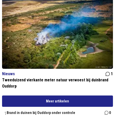
Nieuws
1
Tweeduizend vierkante meter natuur verwoest bij duinbrand
Ouddorp
Meer artikelen
1
Brand in duinen bij Ouddorp onder controle
0