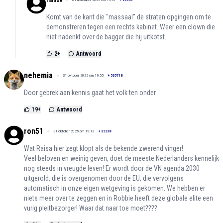
ralnov
Komt van de kant die "massaal" de straten opgingen om te
demonstreren tegen een rechts kabinet. Weer een clown die
niet nadenkt over de bagger die hij uitkotst.
2
+
Antwoord
nehemia
31 oktober 2025 om 19:55
+
535718
Door gebrek aan kennis gaat het volk ten onder.
19
+
Antwoord
ron51
31 oktober 2025 om 19:13
+
32238
Wat Raisa hier zegt klopt als de bekende zwerend vinger!
Veel beloven en weinig geven, doet de meeste Nederlanders kennelijk
nog steeds in vreugde leven! Er wordt door de VN agenda 2030
uitgerold, die is overgenomen door de EU, die vervolgens
automatisch in onze eigen wetgeving is gekomen. We hebben er
niets meer over te zeggen en in Robbie heeft deze globale elite een
vurig pleitbezorger! Waar dat naar toe moet????