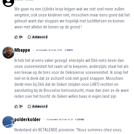
We gaan nu een (s)links lesje krijgen wat we niet snel meer zullen
vergeten, ook onze kinderen niet, misschien maar eens goed dat het
gebeurt want dan stoppen we hopelijk met luchtfietsen en komen
weer met allebei de benen op de grond !
0
+
Antwoord
Mbappe
06 november 2025 om 10:08
+
93074
Ik heb het al eens vaker gezegd: enerzijds wil D66 niets liever dan
onze soevereiniteit het raam uit te kieperen, anderzijds staat het als
een leeuw op de bres voor de Oekraïense soevereiniteit. Ik snap het
niet en ik denk dat ze zichzelf ook niet goed snappen. Misschien
denkt men bij D66 dat de Oeken strijden voor LHBTI-rechten en
aansluiting bij de Brusselse bemoeizucht, maar dan zien ze de ware
reden over het hoofd: de Oeken willen baas in eigen land zijn.
3
+
Antwoord
polderkolder
05 november 2025 om 16:53
+
231062
Nederland als BETALENDE provincie. "Nous sommes chez vous,