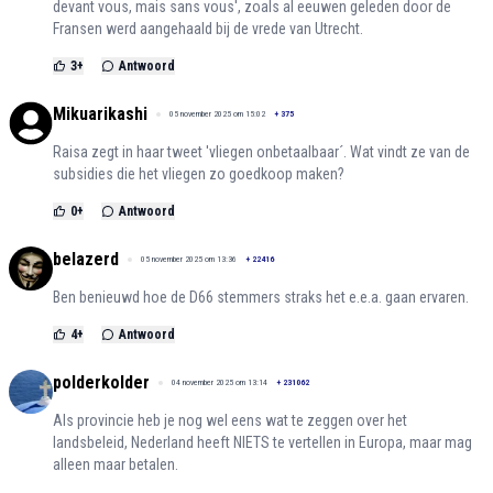
devant vous, mais sans vous', zoals al eeuwen geleden door de
Fransen werd aangehaald bij de vrede van Utrecht.
3
+
Antwoord
Mikuarikashi
05 november 2025 om 15:02
+
375
Raisa zegt in haar tweet 'vliegen onbetaalbaar´. Wat vindt ze van de
subsidies die het vliegen zo goedkoop maken?
0
+
Antwoord
belazerd
05 november 2025 om 13:36
+
22416
Ben benieuwd hoe de D66 stemmers straks het e.e.a. gaan ervaren.
4
+
Antwoord
polderkolder
04 november 2025 om 13:14
+
231062
Als provincie heb je nog wel eens wat te zeggen over het
landsbeleid, Nederland heeft NIETS te vertellen in Europa, maar mag
alleen maar betalen.