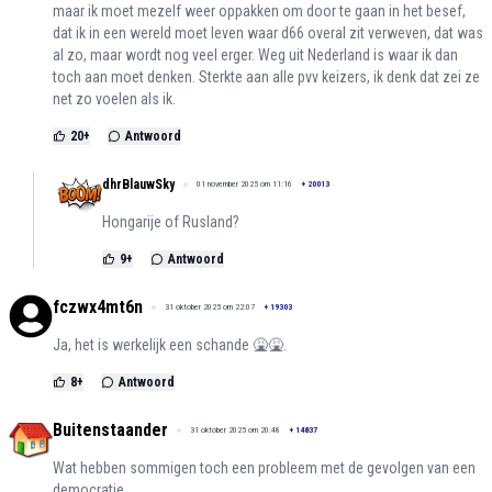
maar ik moet mezelf weer oppakken om door te gaan in het besef,
dat ik in een wereld moet leven waar d66 overal zit verweven, dat was
al zo, maar wordt nog veel erger. Weg uit Nederland is waar ik dan
toch aan moet denken. Sterkte aan alle pvv keizers, ik denk dat zei ze
net zo voelen als ik.
20
+
Antwoord
dhrBlauwSky
01 november 2025 om 11:16
+
20013
Hongarije of Rusland?
9
+
Antwoord
fczwx4mt6n
31 oktober 2025 om 22:07
+
19303
Ja, het is werkelijk een schande 🤮🤮.
8
+
Antwoord
Buitenstaander
31 oktober 2025 om 20:48
+
14837
Wat hebben sommigen toch een probleem met de gevolgen van een
democratie.