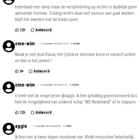
Inderdaad een ramp maar de versplintering op rechts is duidelijk geen
winnende formule. Zolang rechts daar niet serieus aan gaat werken
blijft het dweilen met de kraan open.
12
+
Antwoord
ome-wim
01 november 2025 om 15:49
+
132281
Maak je niet druk Raisa, het (s)linkse stemvee komt er vanzelf achter
en dan is het janken !
6
+
Antwoord
ome-wim
01 november 2025 om 7:13
+
132281
U bent niet de enige beste @aggie, ik ben gelukkig gepensioneerd dus
heb de mogelijkheid van zinkend schip "MS Nederland" af te stappen.
12
+
Antwoord
aggie
01 november 2025 om 00:08
+
17693
Ik ben hier al twee dagen doodziek van. Klinkt misschien belachelijk,