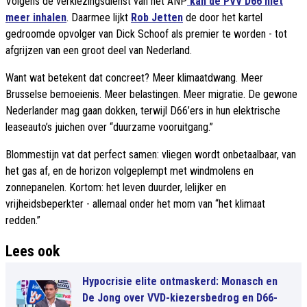
Volgens de verkiezingsdienst van het ANP
kan de PVV D66 niet
meer inhalen
. Daarmee lijkt
Rob Jetten
de door het kartel
gedroomde opvolger van Dick Schoof als premier te worden - tot
afgrijzen van een groot deel van Nederland.
Want wat betekent dat concreet? Meer klimaatdwang. Meer
Brusselse bemoeienis. Meer belastingen. Meer migratie. De gewone
Nederlander mag gaan dokken, terwijl D66’ers in hun elektrische
leaseauto’s juichen over “duurzame vooruitgang.”
Blommestijn vat dat perfect samen: vliegen wordt onbetaalbaar, van
het gas af, en de horizon volgeplempt met windmolens en
zonnepanelen. Kortom: het leven duurder, lelijker en
vrijheidsbeperkter - allemaal onder het mom van “het klimaat
redden.”
Lees ook
Hypocrisie elite ontmaskerd: Monasch en
De Jong over VVD-kiezersbedrog en D66-