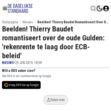
Startpagina
Nieuws
Beelden! Thierry Baudet Romantiseert Over De
Beelden! Thierry Baudet
Oude Gulden: 'rekenrente Te Laag Door ECB-
Beleid'
romantiseert over de oude Gulden:
'rekenrente te laag door ECB-
beleid'
NIEUWS
•
29 JUN 2019, 18:00
Wilt u DDS vaker zien?
Stel DDS in als voorkeursbron op Google.
Voeg DDS toe op Google
Delen met