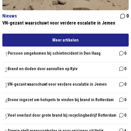
Nieuws
0
VN-gezant waarschuwt voor verdere escalatie in Jemen
Meer artikelen
1
Persoon omgekomen bij schietincident in Den Haag
0
2
Brand en doden door aanvallen op Kyiv
0
3
VN-gezant waarschuwt voor verdere escalatie in Jemen
0
4
Drone ingezet om hotspots te vinden bij brand in Rotterdam
0
5
Veel overlast door grote brand bij recyclingbedrijf Rotterdam
0
Spanje stelt grenscontroles in voor reizigers uit Italië
6