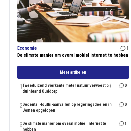
Economie
1
De slimste manier om overal mobiel internet te hebben
Meer artikelen
1
Tweeduizend vierkante meter natuur verwoest bij
0
duinbrand Ouddorp
2
Dodental Houthi-aanvallen op regeringsdoelen in
0
Jemen opgelopen
3
De slimste manier om overal mobiel internet te
1
hebben