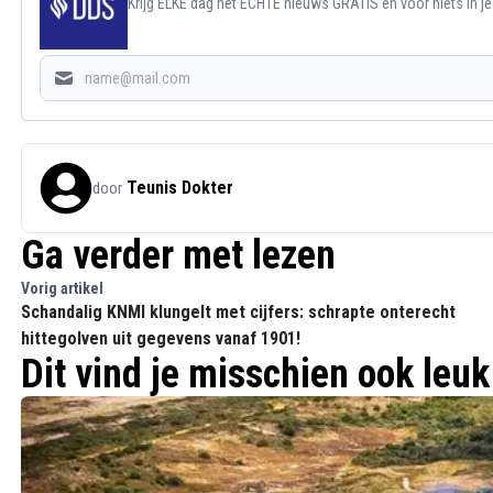
Krijg ELKE dag het ECHTE nieuws GRATIS en voor niets in j
Teunis Dokter
door
Ga verder met lezen
Vorig artikel
Schandalig KNMI klungelt met cijfers: schrapte onterecht
hittegolven uit gegevens vanaf 1901!
Dit vind je misschien ook leuk