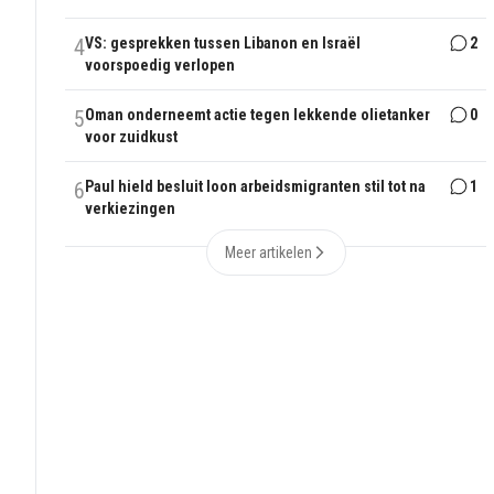
4
VS: gesprekken tussen Libanon en Israël
2
voorspoedig verlopen
5
Oman onderneemt actie tegen lekkende olietanker
0
voor zuidkust
6
Paul hield besluit loon arbeidsmigranten stil tot na
1
verkiezingen
Meer artikelen