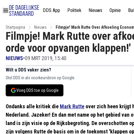
DDS App
Politiek
Nieuws
Opinie
Bui
Startpagina
Nieuws
Filmpje! Mark Rutte Over Afkoeling Econom
Filmpje! Mark Rutte over afko
orde voor opvangen klappen!'
NIEUWS
•
09 MRT 2019, 15:40
Wilt u DDS vaker zien?
Stel DDS in als voorkeursbron op Google.
Voeg DDS toe op Google
Ondanks alle kritiek die
Mark Rutte
over zich heen krijgt 
Nederland. Jazeker! En dan met name op het gebied van ove
land is zijn visie op de Rijksbegroting. De overschotten
zijn volgens Rutte de basis om in de toekomst 'klappen o