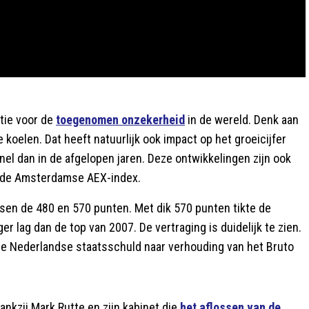
tie voor de
toegenomen onzekerheid
in de wereld. Denk aan
 te koelen. Dat heeft natuurlijk ook impact op het groeicijfer
el dan in de afgelopen jaren. Deze ontwikkelingen zijn ook
: de Amsterdamse AEX-index.
en de 480 en 570 punten. Met dik 570 punten tikte de
r lag dan de top van 2007. De vertraging is duidelijk te zien.
at de Nederlandse staatsschuld naar verhouding van het Bruto
nkzij Mark Rutte en zijn kabinet die
het aflossen van de