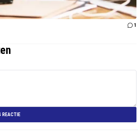
1
ten
 REACTIE