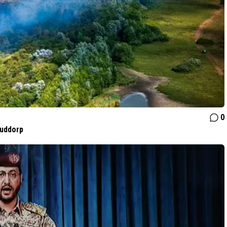
0
Ouddorp