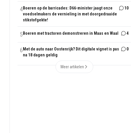
4
Boeren op de barricades: D66-minister jaagt onze
10
voedselmakers de vernieling in met doorgedraaide
stikstofgekte!
5
Boeren met tractoren demonstreren in Maas en Waal
4
6
Met de auto naar Oostenrijk? Dit digitale vignet is pas
0
na 18 dagen geldig
Meer artikelen