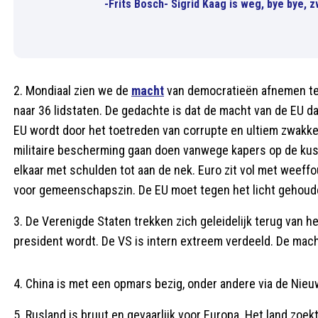
-Frits Bosch- Sigrid Kaag is weg, bye bye, z
2. Mondiaal zien we de
macht
van democratieën afnemen te
naar 36 lidstaten. De gedachte is dat de macht van de EU d
EU wordt door het toetreden van corrupte en ultiem zwakke
militaire bescherming gaan doen vanwege kapers op de kust 
elkaar met schulden tot aan de nek. Euro zit vol met weeffo
voor gemeenschapszin. De EU moet tegen het licht gehoude
3. De Verenigde Staten trekken zich geleidelijk terug van h
president wordt. De VS is intern extreem verdeeld. De mac
4. China is met een opmars bezig, onder andere via de Nieu
5. Rusland is bruut en gevaarlijk voor Europa. Het land zo