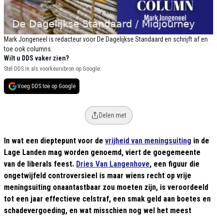
Mark Jongeneel is redacteur voor De Dagelijkse Standaard en schrijft af en
toe ook columns.
Wilt u DDS vaker zien?
Stel DDS in als voorkeursbron op Google.
Voeg DDS toe op Google
Delen met
In wat een dieptepunt voor de
vrijheid van meningsuiting
in de
Lage Landen mag worden genoemd, viert de goegemeente
van de liberals feest.
Dries Van Langenhove
, een figuur die
ongetwijfeld controversieel is maar wiens recht op vrije
meningsuiting onaantastbaar zou moeten zijn, is veroordeeld
tot een jaar effectieve celstraf, een smak geld aan boetes en
schadevergoeding, en wat misschien nog wel het meest