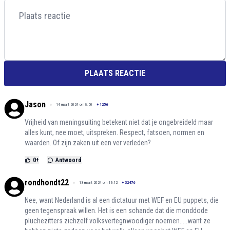
PLAATS REACTIE
Jason
14 maart 2024 om 8:50
+
1256
Vrijheid van meningsuiting betekent niet dat je ongebreideld maar
alles kunt, nee moet, uitspreken. Respect, fatsoen, normen en
waarden. Of zijn zaken uit een ver verleden?
0
+
Antwoord
rondhondt22
13 maart 2024 om 19:12
+
32476
Nee, want Nederland is al een dictatuur met WEF en EU puppets, die
geen tegenspraak willen. Het is een schande dat die monddode
pluchezitters zichzelf volksvertegnwoodiger noemen.....want ze