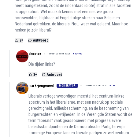
heeft aangetekend, zodat de (inderdaad idiote) straf in alle facetten
is opgeschort. Wel maak ik kennis met een nieuwe groep
booswichten, blijkbaar uit Engelstalige streken naar België en
Nederland getrokken: de liberals. Nou, weer wat geleerd. Maar hoe
herken je zo'n liberal?
8
+
Antwoord
shooter
13 maart 2024 om 13:28
+
124930
Die rijden links?
3
+
Antwoord
mark-jongeneel
MODERATOR
13 maart 2024 om 18:15
+
147
Liberals vertegenwoordigen meestal het centrum-linkse
spectrum in het liberalisme, met een nadruk op sociale
gerechtigheid, milieubescherming, en de bescherming van
burgerrechten en -vrijheden. In de Verenigde Staten wordt de
term "liberals" vaak geassocieerd met progressievere
beleidsstandpunten en de Democratische Partij, terwijl in
sommige Europese landen liberale partijen zowel centrum-