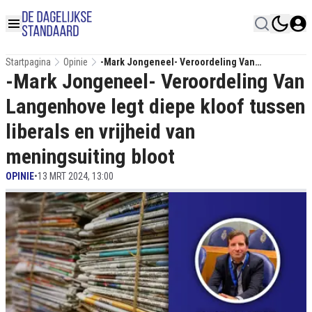
Startpagina
Opinie
-Mark Jongeneel- Veroordeling Van
-Mark Jongeneel- Veroordeling Van
Langenhove Legt Diepe Kloof Tussen Liberals
En Vrijheid Van Meningsuiting Bloot
Langenhove legt diepe kloof tussen
liberals en vrijheid van
meningsuiting bloot
OPINIE
•
13 MRT 2024, 13:00