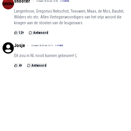
shooter
13 maart 2024 om 13:20
+
124930
Langenhove, Gregorius Nekschot, Teeuwen, Maas, de Mos, Baudet,
Wilders etc etc. Allen Vertegenwoordigers van het vrije woord die
knagen aan de stoelen van de leugenaars.
12
+
Antwoord
Josje
13 maart 2024 om 13:11
+
11825
Dit zou in NL nooit kunnen gebeuren! (;
4
+
Antwoord