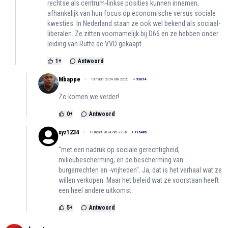
rechtse als centrum-linkse posities kunnen innemen,
afhankelijk van hun focus op economische versus sociale
kwesties. In Nederland staan ze ook wel bekend als sociaal-
liberalen. Ze zitten voornamelijk bij D66 en ze hebben onder
leiding van Rutte de VVD gekaapt.
1
+
Antwoord
Mbappe
13 maart 2024 om 22:20
+
93094
Zo komen we verder!
0
+
Antwoord
xyz1234
13 maart 2024 om 22:36
+
116485
"met een nadruk op sociale gerechtigheid,
milieubescherming, en de bescherming van
burgerrechten en -vrijheden". Ja, dat is het verhaal wat ze
willen verkopen. Maar het beleid wat ze voorstaan heeft
een heel andere uitkomst.
5
+
Antwoord