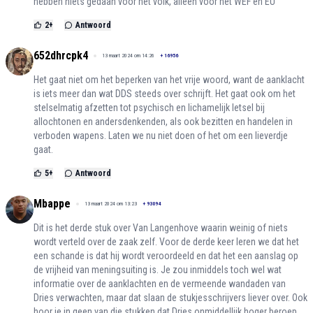
hebben niets gedaan voor het volk, alleen voor het WEF en EU
2
+
Antwoord
652dhrcpk4
13 maart 2024 om 14:26
+
16956
Het gaat niet om het beperken van het vrije woord, want de aanklacht
is iets meer dan wat DDS steeds over schrijft. Het gaat ook om het
stelselmatig afzetten tot psychisch en lichamelijk letsel bij
allochtonen en andersdenkenden, als ook bezitten en handelen in
verboden wapens. Laten we nu niet doen of het om een lieverdje
gaat.
5
+
Antwoord
Mbappe
13 maart 2024 om 13:23
+
93094
Dit is het derde stuk over Van Langenhove waarin weinig of niets
wordt verteld over de zaak zelf. Voor de derde keer leren we dat het
een schande is dat hij wordt veroordeeld en dat het een aanslag op
de vrijheid van meningsuiting is. Je zou inmiddels toch wel wat
informatie over de aanklachten en de vermeende wandaden van
Dries verwachten, maar dat slaan de stukjesschrijvers liever over. Ook
hoor je in geen van die stukken dat Dries onmiddellijk hoger beroep