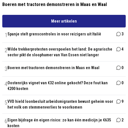
Boeren met tractoren demonstreren in Maas en Waal
Meer artikelen
1
Spanje stelt grenscontroles in voor reizigers uit Italië
3
2
Wilde trekkerprotesten overspoelen het land: De agrarische
4
sector pikt de sloophamer van Van Essen niet langer
3
Boeren met tractoren demonstreren in Maas en Waal
0
4
Oostenrijks vignet van €32 online gekocht? Deze fout kan
0
€200 kosten
5
VVD hield loonbesluit arbeidsmigranten bewust geheim voor
9
het volk om stemmenverlies te voorkomen
6
Eigen bijdrage én eigen risico: zo kan één medicijn je €635
2
kosten