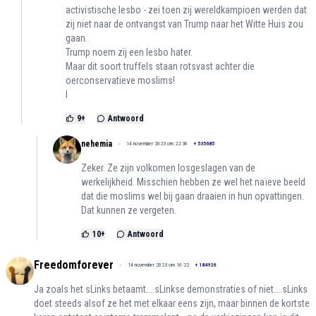
activistische lesbo - zei toen zij wereldkampioen werden dat
zij niet naar de ontvangst van Trump naar het Witte Huis zou
gaan.
Trump noem zij een lesbo hater.
Maar dit soort truffels staan rotsvast achter die
oerconservatieve moslims!
I
9
+
Antwoord
nehemia
14 november 2023 om 22:36
+
535685
Zeker. Ze zijn volkomen losgeslagen van de
werkelijkheid. Misschien hebben ze wel het naïeve beeld
dat die moslims wel bij gaan draaien in hun opvattingen.
Dat kunnen ze vergeten.
10
+
Antwoord
Freedomforever
14 november 2023 om 16:22
+
184926
Ja zoals het sLinks betaamt....sLinkse demonstraties of niet....sLinks
doet steeds alsof ze het met elkaar eens zijn, maar binnen de kortste