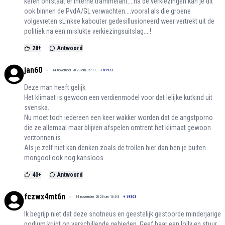
keren ontstaat er interne trammelant....na de verkiezingen kan je dit
ook binnen de PvdA/GL verwachten....vooral als die groene
volgevreten sLinkse kabouter gedesillusioneerd weer vertrekt uit de
politiek na een mislukte verkiezingsuitslag....!
28
+
Antwoord
jan60
14 november 2023 om 16:11
+
51977
Deze man heeft gelijk
Het klimaat is gewoon een verdienmodel voor dat lelijke kutkind uit
svenska.
Nu moet toch iedereen een keer wakker worden dat de angstporno
die ze allemaal maar blijven afspelen omtrent het klimaat gewoon
verzonnen is
Als je zelf niet kan denken zoals de trollen hier dan ben je buiten
mongool ook nog kansloos
40
+
Antwoord
fczwx4mt6n
14 november 2023 om 16:03
+
19303
Ik begrijp niet dat deze snotneus en geestelijk gestoorde minderjarige
podium krijgt op verschillende gebieden. Geef haar een lolly en stuur