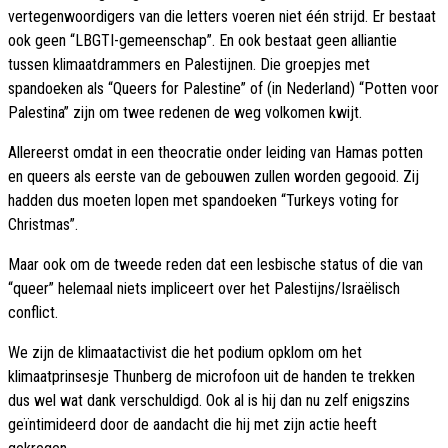
vertegenwoordigers van die letters voeren niet één strijd. Er bestaat
ook geen “LBGTI-gemeenschap”. En ook bestaat geen alliantie
tussen klimaatdrammers en Palestijnen. Die groepjes met
spandoeken als “Queers for Palestine” of (in Nederland) “Potten voor
Palestina” zijn om twee redenen de weg volkomen kwijt.
Allereerst omdat in een theocratie onder leiding van Hamas potten
en queers als eerste van de gebouwen zullen worden gegooid. Zij
hadden dus moeten lopen met spandoeken “Turkeys voting for
Christmas”.
Maar ook om de tweede reden dat een lesbische status of die van
“queer” helemaal niets impliceert over het Palestijns/Israëlisch
conflict.
We zijn de klimaatactivist die het podium opklom om het
klimaatprinsesje Thunberg de microfoon uit de handen te trekken
dus wel wat dank verschuldigd. Ook al is hij dan nu zelf enigszins
geïntimideerd door de aandacht die hij met zijn actie heeft