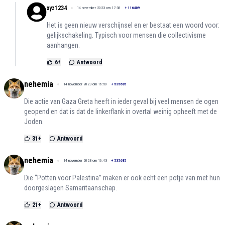
xyz1234
14 november 2023 om 17:38
+
116409
Het is geen nieuw verschijnsel en er bestaat een woord voor:
gelijkschakeling. Typisch voor mensen die collectivisme
aanhangen.
6
+
Antwoord
nehemia
14 november 2023 om 16:50
+
535685
Die actie van Gaza Greta heeft in ieder geval bij veel mensen de ogen
geopend en dat is dat de linkerflank in overtal weinig opheeft met de
Joden.
31
+
Antwoord
nehemia
14 november 2023 om 16:43
+
535685
Die “Potten voor Palestina” maken er ook echt een potje van met hun
doorgeslagen Samaritaanschap.
21
+
Antwoord