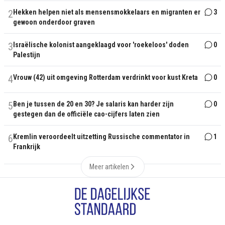
2
Hekken helpen niet als mensensmokkelaars en migranten er
3
gewoon onderdoor graven
3
Israëlische kolonist aangeklaagd voor 'roekeloos' doden
0
Palestijn
4
Vrouw (42) uit omgeving Rotterdam verdrinkt voor kust Kreta
0
5
Ben je tussen de 20 en 30? Je salaris kan harder zijn
0
gestegen dan de officiële cao-cijfers laten zien
6
Kremlin veroordeelt uitzetting Russische commentator in
1
Frankrijk
Meer artikelen