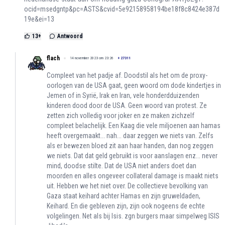
ocid=msedgntp&pc=ASTS&cvid=5e92158958194be18f8c8424e387d
19e&ei=13
13
+
Antwoord
flach
14 november 2023 om 23:26
+
27311
Compleet van het padje af. Doodstil als het om de proxy-
oorlogen van de USA gaat, geen woord om dode kindertjes in
Jemen of in Syrië, Irak en Iran, vele honderdduizenden
kinderen dood door de USA. Geen woord van protest. Ze
zetten zich volledig voor joker en ze maken zichzelf
compleet belachelijk. Een Kaag die vele miljoenen aan hamas
heeft overgemaakt... nah... daar zeggen we niets van. Zelfs
als er bewezen bloed zit aan haar handen, dan nog zeggen
we niets. Dat dat geld gebruikt is voor aanslagen enz... never
mind, doodse stilte. Dat de USA niet anders doet dan
moorden en alles ongeveer collateral damage is maakt niets
uit. Hebben we het niet over. De collectieve bevolking van
Gaza staat keihard achter Hamas en zijn gruweldaden,
Keihard. En die gebleven zijn, zijn ook nogeens de echte
volgelingen. Net als bij Isis. zgn burgers maar simpelweg ISIS