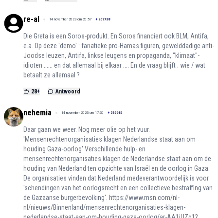
re-al
14 november 2023 om 20:57
+
209738
Die Greta is een Soros-produkt. En Soros financiert ook BLM, Antifa,
e.a. Op deze 'demo' : fanatieke pro-Hamas figuren, gewelddadige anti-
Joodse leuzen, Antifa, linkse leugens en propaganda, "klimaat"-
idioten ...... en dat allemaal bij elkaar .... En de vraag blijft : wie / wat
betaalt ze allemaal ?
28
+
Antwoord
nehemia
14 november 2023 om 17:30
+
535685
Daar gaan we weer. Nog meer olie op het vuur.
'Mensenrechtenorganisaties klagen Nederlandse staat aan om
houding Gaza-oorlog' Verschillende hulp- en
mensenrechtenorganisaties klagen de Nederlandse staat aan om de
houding van Nederland ten opzichte van Israël en de oorlog in Gaza.
De organisaties vinden dat Nederland medeverantwoordelijk is voor
'schendingen van het oorlogsrecht en een collectieve bestraffing van
de Gazaanse burgerbevolking'.
https://www.msn.com/nl-
nl/nieuws/Binnenland/mensenrechtenorganisaties-klagen-
nederlandse-staat-aan-om-houding-gaza-oorlog/ar-AA1jUZg1?