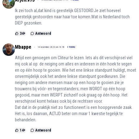
Ik zei toch al,dat kind is geestelijk GESTOORD.Je ziet hoeveel
geestelijk gestoorden naar haar toe komen.Wat is Nederland toch
DIEP gezonken.
34
+
Antwoord
Mbappe
14 november 2023 om 16:56
+
93062
Altijd een genoegen om Cliteur te lezen. Iets als dit verschijnsel viel
mij ook al op: de neiging om alles en iedereen in één hoek te vegen
en op één hoop te gooien. Wie het ene linkse standpunt huldigt, moet
onvermijdelijk ook het andere linkse standpunt goedkeuren. Die
neiging om andere mensen maar op een hoop te gooien zie je
trouwens bij vóór- en tegenstanders; men WORDT op één hoop
gegooid, maar men WERPT zichzelf ook graag op één hoop. Het
verschijnsel komt helaas ook bij de rechtsen voor.
Dat dat in de praktijk niet zo functioneert is een hoopgevende zaak.
Het is, los daarvan, ALTIJD beter om maar 1 kwestie tegelijk te
behandelen.
14
+
Antwoord