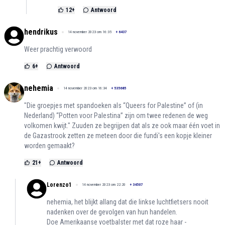
12
+
Antwoord
hendrikus
14 november 2023 om 16:35
+
6437
Weer prachtig verwoord
6
+
Antwoord
nehemia
14 november 2023 om 16:34
+
535685
"Die groepjes met spandoeken als “Queers for Palestine” of (in
Nederland) “Potten voor Palestina” zijn om twee redenen de weg
volkomen kwijt." Zuuden ze begrijpen dat als ze ook maar één voet in
de Gazastrook zetten ze meteen door die fundi's een kopje kleiner
worden gemaakt?
21
+
Antwoord
Lorenzo1
14 november 2023 om 22:20
+
34507
nehemia, het blijkt allang dat die linkse luchtfietsers nooit
nadenken over de gevolgen van hun handelen.
Doe Amerikaanse voetbalster met dat roze haar -