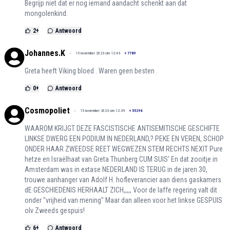
Begrijp niet dat er nog iemand aandacht schenkt aan dat
mongolenkind.
2
+
Antwoord
Johannes.K
15 november 2023 om 12:43
+
7789
Greta heeft Viking bloed . Waren geen besten .
0
+
Antwoord
Cosmopoliet
15 november 2023 om 12:39
+
55294
WAAROM KRIJGT DEZE FASCISTISCHE ANTISEMITISCHE GESCHIFTE
LINKSE DWERG EEN PODIUM IN NEDERLAND,? PEKE EN VEREN, SCHOP
ONDER HAAR ZWEEDSE REET WEGWEZEN STEM RECHTS NEXIT Pure
hetze en Israëlhaat van Greta Thunberg CUM SUIS' En dat zooitje in
Amsterdam was in extase NEDERLAND IS TERUG in de jaren 30,
trouwe aanhanger van Adolf H. hofleverancier aan diens gaskamers
dE GESCHIEDENIS HERHAALT ZICH,,,,, Voor de laffe regering valt dit
onder "vrijheid van mening" Maar dan alleen voor het linkse GESPUIS
olv Zweeds gespuis!
6
+
Antwoord