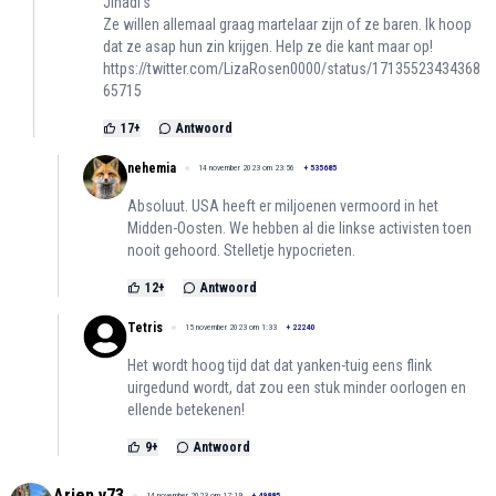
Jihadi's
Ze willen allemaal graag martelaar zijn of ze baren. Ik hoop
dat ze asap hun zin krijgen. Help ze die kant maar op!
https://twitter.com/LizaRosen0000/status/17135523434368
65715
17
+
Antwoord
nehemia
14 november 2023 om 23:56
+
535685
Absoluut. USA heeft er miljoenen vermoord in het
Midden-Oosten. We hebben al die linkse activisten toen
nooit gehoord. Stelletje hypocrieten.
12
+
Antwoord
Tetris
15 november 2023 om 1:33
+
22240
Het wordt hoog tijd dat dat yanken-tuig eens flink
uirgedund wordt, dat zou een stuk minder oorlogen en
ellende betekenen!
9
+
Antwoord
Arjen.v73
14 november 2023 om 17:19
+
49885