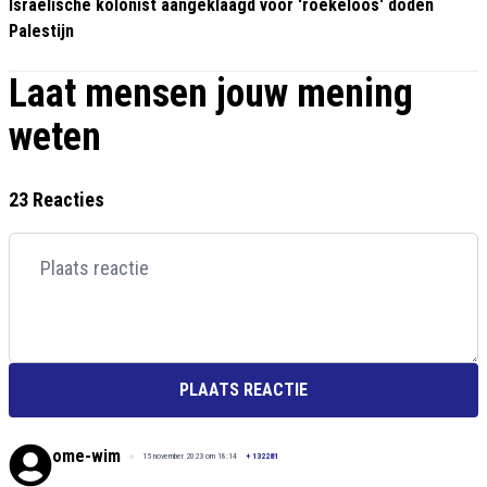
Israëlische kolonist aangeklaagd voor 'roekeloos' doden
Palestijn
Laat mensen jouw mening
weten
23 Reacties
PLAATS REACTIE
ome-wim
15 november 2023 om 18:14
+
132281