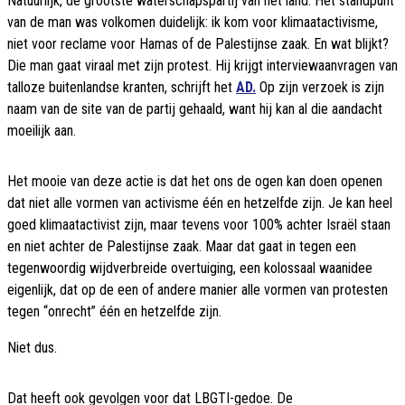
Natuurlijk, de grootste waterschapspartij van het land. Het standpunt
van de man was volkomen duidelijk: ik kom voor klimaatactivisme,
niet voor reclame voor Hamas of de Palestijnse zaak. En wat blijkt?
Die man gaat viraal met zijn protest. Hij krijgt interviewaanvragen van
talloze buitenlandse kranten, schrijft het
AD.
Op zijn verzoek is zijn
naam van de site van de partij gehaald, want hij kan al die aandacht
moeilijk aan.
Het mooie van deze actie is dat het ons de ogen kan doen openen
dat niet alle vormen van activisme één en hetzelfde zijn. Je kan heel
goed klimaatactivist zijn, maar tevens voor 100% achter Israël staan
en niet achter de Palestijnse zaak. Maar dat gaat in tegen een
tegenwoordig wijdverbreide overtuiging, een kolossaal waanidee
eigenlijk, dat op de een of andere manier alle vormen van protesten
tegen “onrecht” één en hetzelfde zijn.
Niet dus.
Dat heeft ook gevolgen voor dat LBGTI-gedoe. De