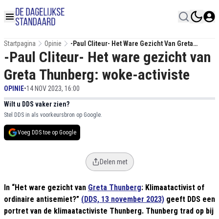
Startpagina
Opinie
-Paul Cliteur- Het Ware Gezicht Van Greta
-Paul Cliteur- Het ware gezicht van
Thunberg: Woke-Activiste
Greta Thunberg: woke-activiste
OPINIE
•
14 NOV 2023, 16:00
Wilt u DDS vaker zien?
Stel DDS in als voorkeursbron op Google.
Voeg DDS toe op Google
Delen met
In “Het ware gezicht van
Greta Thunberg
: Klimaatactivist of
ordinaire antisemiet?”
(DDS, 13 november 2023)
geeft DDS een
portret van de klimaatactiviste Thunberg. Thunberg trad op bij