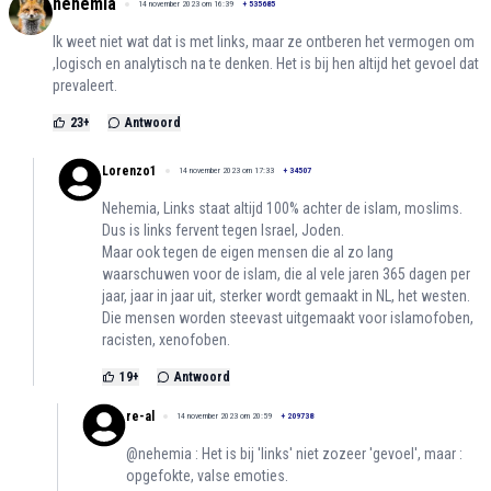
nehemia
14 november 2023 om 16:39
+
535685
Ik weet niet wat dat is met links, maar ze ontberen het vermogen om
,logisch en analytisch na te denken. Het is bij hen altijd het gevoel dat
prevaleert.
23
+
Antwoord
Lorenzo1
14 november 2023 om 17:33
+
34507
Nehemia, Links staat altijd 100% achter de islam, moslims.
Dus is links fervent tegen Israel, Joden.
Maar ook tegen de eigen mensen die al zo lang
waarschuwen voor de islam, die al vele jaren 365 dagen per
jaar, jaar in jaar uit, sterker wordt gemaakt in NL, het westen.
Die mensen worden steevast uitgemaakt voor islamofoben,
racisten, xenofoben.
19
+
Antwoord
re-al
14 november 2023 om 20:59
+
209738
@nehemia : Het is bij 'links' niet zozeer 'gevoel', maar :
opgefokte, valse emoties.