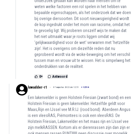
onderzoek gedaan kan worden naar mensen om te
weten welke factoren een rol spelen in het hebben van
bepaalde eigenschappen, als het onderzoek dat we doen
bij overige diersoorten. Dit soort nieuwsgierigheid wordt
de kop ingedrukt onder het mom van racisme, omdat het
te gevoelig ligt. Wij proberen onszelf wijs te maken dat
het niet uitmaakt waar je roots liggen omdat wij
'gelijkwaardigheid voor de wet' verwarren met 'hetzelfde
zijn'. Het is overigens om diezelfde reden dat nu
geprobeerd wordt via de woke-beweging om het verschil
tussen man en vrouw uit te wissen. Het is simpelweg het
onderdrukken van de realiteit.
0
+
Antwoord
luwadder-r1
07 augustus 2022 om 12:51
+
12514
Een lakenvelder is geen Holstein Friesian (zwart bond) en een
Holstein Friesian is geen lakenvelder. Hetzelfde geldt voor
Maas,Rijn en IJssel vee M.R.IJ. (rood bond). Aberdeen Angus
is een vleesRAS, Piëmontees is ook een vleesRAS. De
Holstein Friesian, Lakenvelder en het maas rijn en IJssel vee
zijn melkRASSEN. Kortom als er dierenrassen zijn dan zijn er
ook mensen rassen PUNT!!!!!! geen discussie over mogelijk.