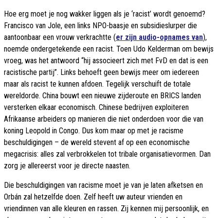
Hoe erg moet je nog wakker liggen als je ‘racist’ wordt genoemd?
Francisco van Jole, een links NPO-baasje en subsidieslurper die
aantoonbaar een vrouw verkrachtte (
er zijn audio-opnames van
),
noemde ondergetekende een racist. Toen Udo Kelderman om bewijs
vroeg, was het antwoord “hij associeert zich met FvD en dat is een
racistische partij”. Links behoeft geen bewijs meer om iedereen
maar als racist te kunnen afdoen. Tegelijk verschuift de totale
wereldorde. China bouwt een nieuwe zijderoute en BRICS landen
versterken elkaar economisch. Chinese bedrijven exploiteren
Afrikaanse arbeiders op manieren die niet onderdoen voor die van
koning Leopold in Congo. Dus kom maar op met je racisme
beschuldigingen – de wereld stevent af op een economische
megacrisis: alles zal verbrokkelen tot tribale organisatievormen. Dan
zorg je allereerst voor je directe naasten.
Die beschuldigingen van racisme moet je van je laten afketsen en
Orbán zal hetzelfde doen. Zelf heeft uw auteur vrienden en
vriendinnen van alle kleuren en rassen. Zij kennen mij persoonlijk, en