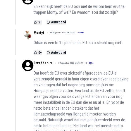
En kennelijk heeft de EU ook niet de wil om hem eruit te
trappen Monty, of wel? En waarom zou dat zo zijn?
2
+
Antwoord
Monty1
06 augustus 2022 om 23:52
+
8096
Orban is een toffe peer en de EU is zo slecht nog niet.
0
+
Antwoord
luwadder-r1
07 augustus 2022 om 14:19
+
12514
Dat heeft de EU over zichzelf afgeroepen, de EU is
verstrengeld geraakt in haar eigen overdreven regelgeving
en verdragen dat het nagenoeg onmogelijk is om
Hongarije eruit te zetten. Een land uit de EU zetten heeft
weer gevolgen voor de overige EU landen en voor nog
meer instabiliteit in de EU dan die er nu al is. En voor de
netto betalende landen betekent dat het
lidmaatschapsgeld van Hongarije moeten worden
betaald. Natuurlijk wordt dat niet eerlijk verdeeld over de
netto betalende landen. Het land wat het meeste netto