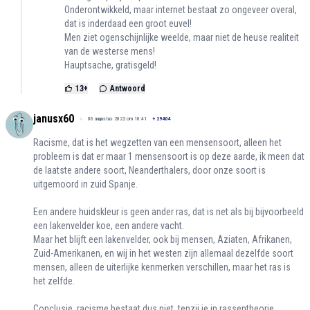
Onderontwikkeld, maar internet bestaat zo ongeveer overal,
dat is inderdaad een groot euvel!
Men ziet ogenschijnlijke weelde, maar niet de heuse realiteit
van de westerse mens!
Hauptsache, gratisgeld!
13
+
Antwoord
janusx60
06 augustus 2022 om 10:41
+
29404
Racisme, dat is het wegzetten van een mensensoort, alleen het
probleem is dat er maar 1 mensensoort is op deze aarde, ik meen dat
de laatste andere soort, Neanderthalers, door onze soort is
uitgemoord in zuid Spanje.
Een andere huidskleur is geen ander ras, dat is net als bij bijvoorbeeld
een lakenvelder koe, een andere vacht.
Maar het blijft een lakenvelder, ook bij mensen, Aziaten, Afrikanen,
Zuid-Amerikanen, en wij in het westen zijn allemaal dezelfde soort
mensen, alleen de uiterlijke kenmerken verschillen, maar het ras is
het zelfde.
Conclusie, racisme bestaat dus niet, tenzij je in rassentheorie