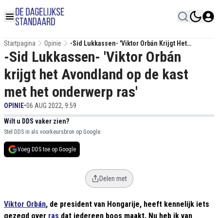
Startpagina
Opinie
-Sid Lukkassen- 'Viktor Orbán Krijgt Het
-Sid Lukkassen- 'Viktor Orbán
Avondland Op De Kast Met Het Onderwerp Ras'
krijgt het Avondland op de kast
met het onderwerp ras'
OPINIE
•
06 AUG 2022, 9:59
Wilt u DDS vaker zien?
Stel DDS in als voorkeursbron op Google.
Voeg DDS toe op Google
Delen met
Viktor Orbán
, de president van Hongarije, heeft kennelijk iets
gezegd over
ras
dat iedereen boos maakt. Nu heb ik van