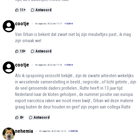
11
+
Antwoord
cootje
06 augustus 2022 om 17:17
+
52614
Van Orban is bekent dat zwart niet bij zijn meubeltjes past , ik mag
zijn smaak wel
10
+
Antwoord
cootje
06 augustus 2022 om 17:14
+
52614
Als ik opsporing verzocht bekijkt , zijn de zwarte artiesten wekelijks
in wisselende samenstelling in beeld , negroïde , of licht getinte , zijn
de veel genoemde daders profielen , Rutte heeft in 13 jaar tijd
Nederland naar de kloten geholpen , de nummer positie van europa
export narcotica raken we nooit meer kwijt , Orban wil deze materie
graag buiten de deur houden en geef zijn zegen aan collega Rutte
8
+
Antwoord
nehemia
06 augustus 2022 om 12:12
+
535742