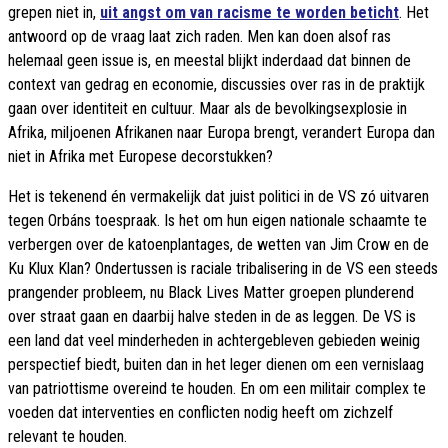
grepen niet in,
uit angst om van racisme te worden beticht
. Het
antwoord op de vraag laat zich raden. Men kan doen alsof ras
helemaal geen issue is, en meestal blijkt inderdaad dat binnen de
context van gedrag en economie, discussies over ras in de praktijk
gaan over identiteit en cultuur. Maar als de bevolkingsexplosie in
Afrika, miljoenen Afrikanen naar Europa brengt, verandert Europa dan
niet in Afrika met Europese decorstukken?
Het is tekenend én vermakelijk dat juist politici in de VS zó uitvaren
tegen Orbáns toespraak. Is het om hun eigen nationale schaamte te
verbergen over de katoenplantages, de wetten van Jim Crow en de
Ku Klux Klan? Ondertussen is raciale tribalisering in de VS een steeds
prangender probleem, nu Black Lives Matter groepen plunderend
over straat gaan en daarbij halve steden in de as leggen. De VS is
een land dat veel minderheden in achtergebleven gebieden weinig
perspectief biedt, buiten dan in het leger dienen om een vernislaag
van patriottisme overeind te houden. En om een militair complex te
voeden dat interventies en conflicten nodig heeft om zichzelf
relevant te houden.