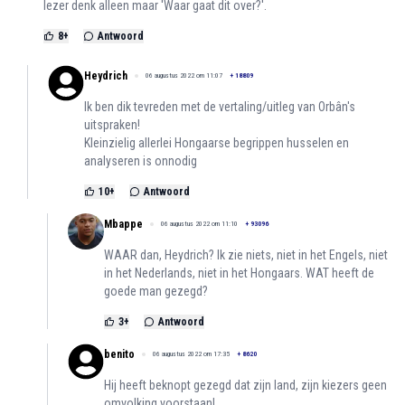
lezer denk alleen maar 'Waar gaat dit over?'.
8
+
Antwoord
Heydrich
06 augustus 2022 om 11:07
+
18809
Ik ben dik tevreden met de vertaling/uitleg van Orbân's
uitspraken!
Kleinzielig allerlei Hongaarse begrippen husselen en
analyseren is onnodig
10
+
Antwoord
Mbappe
06 augustus 2022 om 11:10
+
93096
WAAR dan, Heydrich? Ik zie niets, niet in het Engels, niet
in het Nederlands, niet in het Hongaars. WAT heeft de
goede man gezegd?
3
+
Antwoord
benito
06 augustus 2022 om 17:35
+
8620
Hij heeft beknopt gezegd dat zijn land, zijn kiezers geen
omvolking voorstaan!