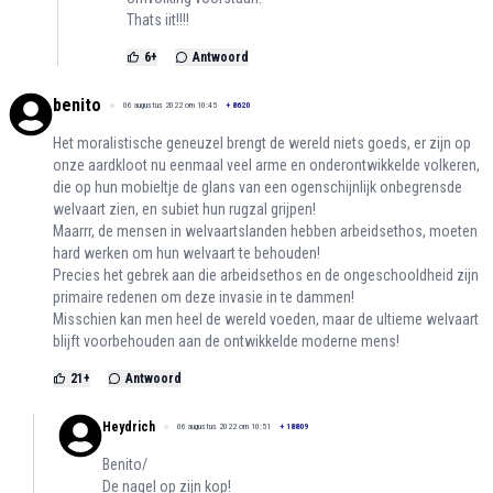
Thats iit!!!!
6
+
Antwoord
benito
06 augustus 2022 om 10:45
+
8620
Het moralistische geneuzel brengt de wereld niets goeds, er zijn op
onze aardkloot nu eenmaal veel arme en onderontwikkelde volkeren,
die op hun mobieltje de glans van een ogenschijnlijk onbegrensde
welvaart zien, en subiet hun rugzal grijpen!
Maarrr, de mensen in welvaartslanden hebben arbeidsethos, moeten
hard werken om hun welvaart te behouden!
Precies het gebrek aan die arbeidsethos en de ongeschooldheid zijn
primaire redenen om deze invasie in te dammen!
Misschien kan men heel de wereld voeden, maar de ultieme welvaart
blijft voorbehouden aan de ontwikkelde moderne mens!
21
+
Antwoord
Heydrich
06 augustus 2022 om 10:51
+
18809
Benito/
De nagel op zijn kop!