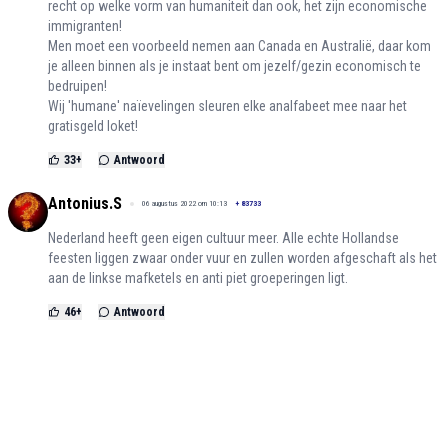
recht op welke vorm van humaniteit dan ook, het zijn economische
immigranten!
Men moet een voorbeeld nemen aan Canada en Australië, daar kom
je alleen binnen als je instaat bent om jezelf/gezin economisch te
bedruipen!
Wij 'humane' naïevelingen sleuren elke analfabeet mee naar het
gratisgeld loket!
33
+
Antwoord
Antonius.S
06 augustus 2022 om 10:13
+
83733
Nederland heeft geen eigen cultuur meer. Alle echte Hollandse
feesten liggen zwaar onder vuur en zullen worden afgeschaft als het
aan de linkse mafketels en anti piet groeperingen ligt.
46
+
Antwoord