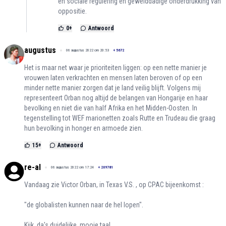
en sociale regulering en gewelddadige onderdrukking van
oppositie.
0
+
Antwoord
augustus
06 augustus 2022 om 20:53
+
5672
Het is maar net waar je prioriteiten liggen: op een nette manier je
vrouwen laten verkrachten en mensen laten beroven of op een
minder nette manier zorgen dat je land veilig blijft. Volgens mij
representeert Orban nog altijd de belangen van Hongarije en haar
bevolking en niet die van half Afrika en het Midden-Oosten. In
tegenstelling tot WEF marionetten zoals Rutte en Trudeau die graag
hun bevolking in honger en armoede zien.
15
+
Antwoord
re-al
06 augustus 2022 om 17:24
+
209781
Vandaag zie Victor Orban, in Texas V.S. , op CPAC bijeenkomst :
"de globalisten kunnen naar de hel lopen".
Kijk, da's duidelijke, mooie taal.