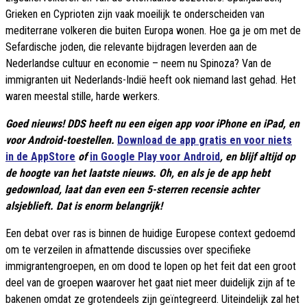
Grieken en Cyprioten zijn vaak moeilijk te onderscheiden van
mediterrane volkeren die buiten Europa wonen. Hoe ga je om met de
Sefardische joden, die relevante bijdragen leverden aan de
Nederlandse cultuur en economie – neem nu Spinoza? Van de
immigranten uit Nederlands-Indië heeft ook niemand last gehad. Het
waren meestal stille, harde werkers.
Goed nieuws! DDS heeft nu een eigen app voor iPhone en iPad, en
voor Android-toestellen.
Download de app gratis en voor niets
in de AppStore
of
in Google Play voor Android
, en blijf altijd op
de hoogte van het laatste nieuws. Oh, en als je de app hebt
gedownload, laat dan even een 5-sterren recensie achter
alsjeblieft. Dat is enorm belangrijk!
Een debat over ras is binnen de huidige Europese context gedoemd
om te verzeilen in afmattende discussies over specifieke
immigrantengroepen, en om dood te lopen op het feit dat een groot
deel van de groepen waarover het gaat niet meer duidelijk zijn af te
bakenen omdat ze grotendeels zijn geïntegreerd. Uiteindelijk zal het