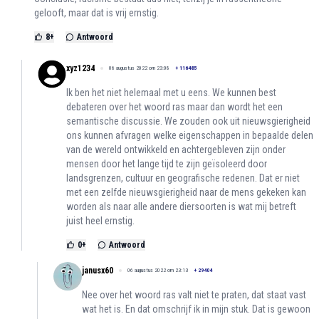
gelooft, maar dat is vrij ernstig.
8
+
Antwoord
xyz1234
06 augustus 2022 om 23:08
+
116485
Ik ben het niet helemaal met u eens. We kunnen best
debateren over het woord ras maar dan wordt het een
semantische discussie. We zouden ook uit nieuwsgierigheid
ons kunnen afvragen welke eigenschappen in bepaalde delen
van de wereld ontwikkeld en achtergebleven zijn onder
mensen door het lange tijd te zijn geïsoleerd door
landsgrenzen, cultuur en geografische redenen. Dat er niet
met een zelfde nieuwsgierigheid naar de mens gekeken kan
worden als naar alle andere diersoorten is wat mij betreft
juist heel ernstig.
0
+
Antwoord
janusx60
06 augustus 2022 om 23:13
+
29404
Nee over het woord ras valt niet te praten, dat staat vast
wat het is. En dat omschrijf ik in mijn stuk. Dat is gewoon