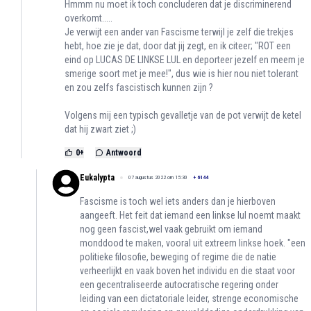
Hmmm nu moet ik toch concluderen dat je discriminerend
overkomt.....
Je verwijt een ander van Fascisme terwijl je zelf die trekjes
hebt, hoe zie je dat, door dat jij zegt, en ik citeer; "ROT een
eind op LUCAS DE LINKSE LUL en deporteer jezelf en meem je
smerige soort met je mee!", dus wie is hier nou niet tolerant
en zou zelfs fascistisch kunnen zijn ?
Volgens mij een typisch gevalletje van de pot verwijt de ketel
dat hij zwart ziet ;)
0
+
Antwoord
Eukalypta
07 augustus 2022 om 15:30
+
6144
Fascisme is toch wel iets anders dan je hierboven
aangeeft. Het feit dat iemand een linkse lul noemt maakt
nog geen fascist,wel vaak gebruikt om iemand
monddood te maken, vooral uit extreem linkse hoek. "een
politieke filosofie, beweging of regime die de natie
verheerlijkt en vaak boven het individu en die staat voor
een gecentraliseerde autocratische regering onder
leiding van een dictatoriale leider, strenge economische