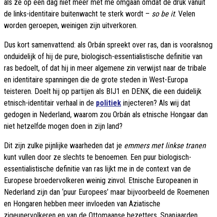
als ze op een dag niet meer met me omgaan omdat de druk vanuit
de links-identitaire buitenwacht te sterk wordt –
so be it
. Velen
worden geroepen, weinigen zijn uitverkoren.
Dus kort samenvattend: als Orbán spreekt over ras, dan is vooralsnog
onduidelijk of hij de pure, biologisch-essentialistische definitie van
ras bedoelt, of dat hij in meer algemene zin verwijst naar de tribale
en identitaire spanningen die de grote steden in West-Europa
teisteren. Doelt hij op partijen als BIJ1 en DENK, die een duidelijk
etnisch-identitair verhaal in de
politiek
injecteren? Als wij dat
gedogen in Nederland, waarom zou Orbán als etnische Hongaar dan
niet hetzelfde mogen doen in zijn land?
Dit zijn zulke pijnlijke waarheden dat je
emmers met linkse tranen
kunt vullen door ze slechts te benoemen. Een puur biologisch-
essentialistische definitie van ras lijkt me in de context van de
Europese broedervolkeren weinig zinvol. Etnische Europeanen in
Nederland zijn dan ‘puur Europees’ maar bijvoorbeeld de Roemenen
en Hongaren hebben meer invloeden van Aziatische
zigeunervolkeren en van de Ottomaanse bezetters. Spanjaarden,