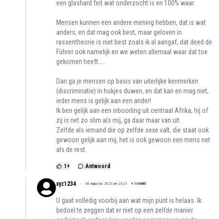
een glashard feit wat onderzocht is en 100% waar.
Mensen kunnen een andere mening hebben, dat is wat
anders, en dat mag ook best, maar geloven in
rassentheorie is niet best zoals ik al aangaf, dat deed de
Führer ook namelijk en we weten allemaal waar dat toe
gekomen heeft.....
Dan ga je mensen op basis van uiterlijke kenmerken
(discriminatie) in hokjes duwen, en dat kan en mag niet,
ieder mens is gelijk aan een ander!
Ik ben gelijk aan een inboorling uit centraal Afrika, hij of
zij is net zo slim als mij, ga daar maar van uit.
Zelfde als iemand die op zelfde sexe valt, die staat ook
gewoon gelijk aan mij, het is ook gewoon een mens net
als de rest.
1
+
Antwoord
xyz1234
06 augustus 2022 om 23:21
+
116485
U gaat volledig voorbij aan wat mijn punt is helaas. Ik
bedoel te zeggen dat er niet op een zelfde manier