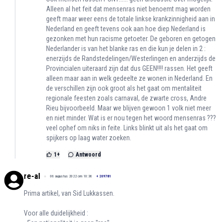
Alleen al het feit dat mensenras niet benoemt mag worden
geeft maar weer eens de totale linkse krankzinnigheid aan in
Nederland en geeft tevens ook aan hoe diep Nederland is
gezonken met hun racisme getoeter. De geboren en getogen
Nederlander is van het blanke ras en die kun je delen in 2 :
enerzijds de Randstedelingen/Westerlingen en anderzijds de
Provincialen uiteraard zijn dat dus GEEN!!!! rassen. Het geeft
alleen maar aan in welk gedeelte ze wonen in Nederland. En
de verschillen zijn ook groot als het gaat om mentaliteit
regionale feesten zoals carnaval, de zwarte cross, Andre
Rieu bijvoorbeeld. Maar we blijven gewoon 1 volk niet meer
en niet minder. Wat is er nou tegen het woord mensenras ???
veel ophef om niks in feite. Links blinkt uit als het gaat om
spijkers op laag water zoeken.
1
+
Antwoord
re-al
06 augustus 2022 om 10:36
+
209781
Prima artikel, van Sid Lukkassen.
Voor alle duidelijkheid :