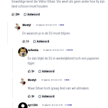
Geweldige kerel die Viktor Orban. Die weet als geen ander hoe hij zijn
land schoon moet houden.
29
+
Antwoord
Monty1
06 augustus 2022 om 21:09
+
8096
En waarom je in de EU moet blijven.
1
+
Antwoord
nehemia
06 augustus 2022 om 22:02
+
535742
En dan blijkt de EU in werkelijkheid toch een papieren
tijger.
5
+
Antwoord
Monty1
06 augustus 2022 om 22:43
+
8096
Waar Orban toch graag deel van wil uitmaken.
0
+
Antwoord
xyz1234
06 augustus 2022 om 22:58
+
116485