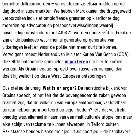
beruchte drillrapmoorden – soms steken ze elkaar midden op de
dag dood in supermarkten. We hebben Marokkanen die drugsgeweld
veroorzaken inclusief ontploffende granaten op klaarlichte dag,
moorden op advocaten en persoonsverwisselingen waarbij
onschuldige omstanders met AK-47’s worden doorzeefd. In Frankrijk
zijn er de banlieues waar men al generatie op generatie van
uitkeringen leeft en waar de politie niet meer durft te komen.
Vervolgens moest Nederland van Minister Karien Van Gennip (CDA)
diezelfde ontspoorde criminelen
importeren
om hier te komen
werken. Als Orbán negatief spreekt over rassenvermenging, dan
doelt hij wellicht op deze West-Europese ontsporingen.
Dus stel nu de vraag:
Wat is er erger?
De racistische bijklank van
Orbáns speech, óf het feit dat de bovengenoemde zaken gewoon
realiteit zijn, dat de volkeren van Europa aantoonbaar, vaststelbaar
terreur hebben geïmporteerd op eigen bodem? Iets dat volstrekt
onnodig was, allemaal in naam van een multiculturele utopie, om maar
elke schijn van racisme te kunnen afwerpen. In Telford buitten
Pakistaanse bendes blanke meisjes uit als hoertjes – de handhavers