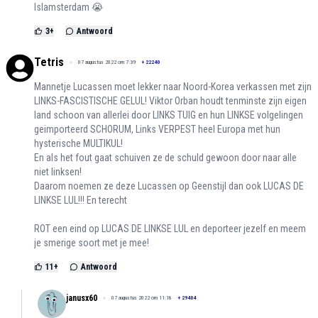
Islamsterdam 😭
3
+
Antwoord
Tetris
07 augustus 2022 om 7:39
+
22240
Mannetje Lucassen moet lekker naar Noord-Korea verkassen met zijn
LINKS-FASCISTISCHE GELUL! Viktor Orban houdt tenminste zijn eigen
land schoon van allerlei door LINKS TUIG en hun LINKSE volgelingen
geimporteerd SCHORUM, Links VERPEST heel Europa met hun
hysterische MULTIKUL!
En als het fout gaat schuiven ze de schuld gewoon door naar alle
niet linksen!
Daarom noemen ze deze Lucassen op Geenstijl dan ook LUCAS DE
LINKSE LUL!!! En terecht
ROT een eind op LUCAS DE LINKSE LUL en deporteer jezelf en meem
je smerige soort met je mee!
11
+
Antwoord
janusx60
07 augustus 2022 om 11:18
+
29404