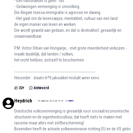
- Een nationaliteit is geen "ras".
- Gedwongen vermenging is omvolking.
Die illegale massa-immigratie is agressie en dwang.
- Het gaat om de levenswijze, mentaliteit, cultuur van een land :
de eigen manier van leven en werken.
Die wordt geweld aan gedaan, en dat is destruktief, gevaarlijk en
onaanvaardbaar.
P.M. Victor Orban van Hongarije, - met grote meerderheid verkozen -
maakt duidelijk, dat landen / volken,
het recht hebben, zichzelf te beschermen.
--------------------------------------------------------------------
Hieronder : staats-tr*ll jaksukkel mislukt weer eens.
32
+
Antwoord
Heydrich
06 augustus 2022 om 10:24
+
18809
Drastische volksvermenging is gevaarlijk voor sociaal/economische
structuren en de eigenheidscultuur, dat heeft niets te maken met
racisme maar alles met zelfbescherming!
Bovendien heeft de actuele volkereninvasie richting EU en de VS géén