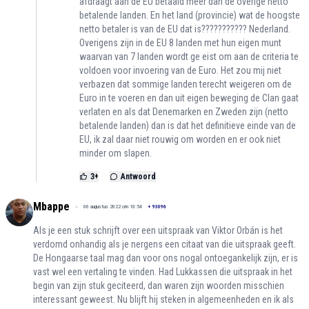
afdraagt aan de EU betaald meer dan de overige netto
betalende landen. En het land (provincie) wat de hoogste
netto betaler is van de EU dat is??????????? Nederland.
Overigens zijn in de EU 8 landen met hun eigen munt
waarvan van 7 landen wordt ge eist om aan de criteria te
voldoen voor invoering van de Euro. Het zou mij niet
verbazen dat sommige landen terecht weigeren om de
Euro in te voeren en dan uit eigen beweging de Clan gaat
verlaten en als dat Denemarken en Zweden zijn (netto
betalende landen) dan is dat het definitieve einde van de
EU, ik zal daar niet rouwig om worden en er ook niet
minder om slapen.
3
+
Antwoord
Mbappe
06 augustus 2022 om 10:54
+
93096
Als je een stuk schrijft over een uitspraak van Viktor Orbán is het
verdomd onhandig als je nergens een citaat van die uitspraak geeft.
De Hongaarse taal mag dan voor ons nogal ontoegankelijk zijn, er is
vast wel een vertaling te vinden. Had Lukkassen die uitspraak in het
begin van zijn stuk geciteerd, dan waren zijn woorden misschien
interessant geweest. Nu blijft hij steken in algemeenheden en ik als