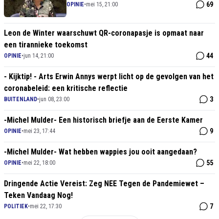
verdrag te zullen steunen
69
OPINIE
•
mei 15, 21:00
Leon de Winter waarschuwt QR-coronapasje is opmaat naar
een tirannieke toekomst
44
OPINIE
•
jun 14, 21:00
- Kijktip! - Arts Erwin Annys werpt licht op de gevolgen van het
coronabeleid: een kritische reflectie
3
BUITENLAND
•
jun 08, 23:00
-Michel Mulder- Een historisch briefje aan de Eerste Kamer
9
OPINIE
•
mei 23, 17:44
-Michel Mulder- Wat hebben wappies jou ooit aangedaan?
55
OPINIE
•
mei 22, 18:00
Dringende Actie Vereist: Zeg NEE Tegen de Pandemiewet –
Teken Vandaag Nog!
7
POLITIEK
•
mei 22, 17:30