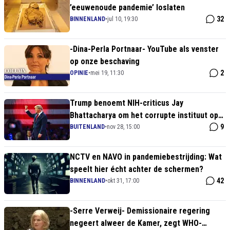
’eeuwenoude pandemie’ loslaten
32
BINNENLAND
•
jul 10, 19:30
-Dina-Perla Portnaar- YouTube als venster
op onze beschaving
2
OPINIE
•
mei 19, 11:30
Trump benoemt NIH-criticus Jay
Bhattacharya om het corrupte instituut op
te schudden
9
BUITENLAND
•
nov 28, 15:00
NCTV en NAVO in pandemiebestrijding: Wat
speelt hier écht achter de schermen?
42
BINNENLAND
•
okt 31, 17:00
-Serre Verweij- Demissionaire regering
negeert alweer de Kamer, zegt WHO-