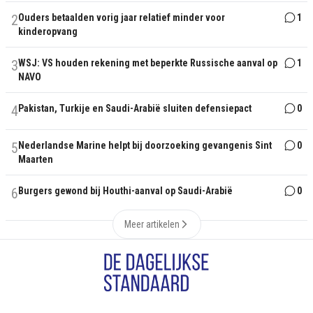
2
Ouders betaalden vorig jaar relatief minder voor
1
kinderopvang
3
WSJ: VS houden rekening met beperkte Russische aanval op
1
NAVO
4
Pakistan, Turkije en Saudi-Arabië sluiten defensiepact
0
5
Nederlandse Marine helpt bij doorzoeking gevangenis Sint
0
Maarten
6
Burgers gewond bij Houthi-aanval op Saudi-Arabië
0
Meer artikelen