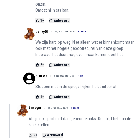
onzin.
Omdat hij niets kan.
1
+
Antwoord
bunky01
28 juni 2023 om 12:45
+
13659
We zijn hard op weg. Niet alleen wat er binnenkomt maar
ook met het hogere geboortecijfer van deze groep.
Inderaad, het duurt nog even maar komen doet het
6
+
Antwoord
nijntjes
28 juni 2023 om 12:56
+
1679
Stoppen met in de spiegel kijken helpt uitschot.
1
+
Antwoord
bunky01
28 juni 2023 om 12:47
+
13659
Als je niks probeert dan gebeurt er niks. Dus blijf het aan de
kaak stellen.
3
+
Antwoord