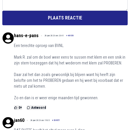
PLAATS REACTIE
hans-e-pans
28 juni 2023 om 23:41
+
41151
Een terechte oproep van BVNL.
Mark R. zal om de boel weer eens te sussen met klem en een snik in
zijn stem toezeggen dat hij het wederom met klem zal PROBEREN.
Daar zal het dan zoals gewoonlijk bij blijven want hij heeft zijn
belofte om het te PROBEREN gedaan en hij weet bij voorbaat dat er
niets uit zal komen.
Zo en dan is er weer enige maanden tijd gewonnen.
0
+
Antwoord
jan60
28 juni 2023 om 19:05
+
51977