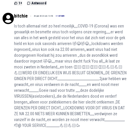
1
+
Antwoord
bitchie
28 juni 2023 om 13:56
+
147485
Is toch allemaal niet zo heel moeilijk,,,,COVID-19 {Corona} was een
gevaarlijk en besmette virus toch volgens onze regering,,,,,er werd
van alles in het werk gesteld voor het virus dat zich niet voor de gek
hield en kon ook savonds arriveren 🤣😂🤣😂,,,lockdowns werden
ingevoerd,,virus kon ook na 22.00 arriveren,,want virus had niet
doorgegeven Hoelaat hij zou arriveren ,,dus de avondklok werd
daardoor ingezet 🤣😂,,,,maar virus dacht fuck You all,,,ik laat ze
mooi zweten in Nederland,,,en toen 👏🏻👏🏻👏🏻👏🏻💪🏻💪🏻
💪🏻WERD ER EINDELIJK EEN WIJS BESLUIT GENOMEN,,,DE GRENZEN
GINGEN PER DIRECT DICHT,,,,,,,,,,,,,,,,,,,,,,,,,,,,,,,,,,,,,,,,,,,,,,,,2jaar hebben we
gewacht,,en virus verdween in de nacht,,,,,,,,,en werd nooit meer
verwacht,,,,,,,,,,,Goeie raad voor trutte ,,,,,deze dodelijke
VIRUSSEN{asielzoekers},,die de Nederlanders dood en verderf
brengen,,alleen voor ziektekiemers die hier slecht ontkiemen ,DE
GRENZEN PER DIRECT DICHT,,,LOCKDOWNS VOOR DIT VIRUS EN DAT
ZE NA 22.00 NIETS MEER KUNNEN BESMETTEN,,,,,verdwijnen ze
vanzelf in de nacht,,en worden ze nooit meer verwacht,,,,,,,,,,,,,,,,,,,,,,,
🫡@ YOUR SERVICE,,,,,,,,,,,,,,,💪🏻💪🏻🥳