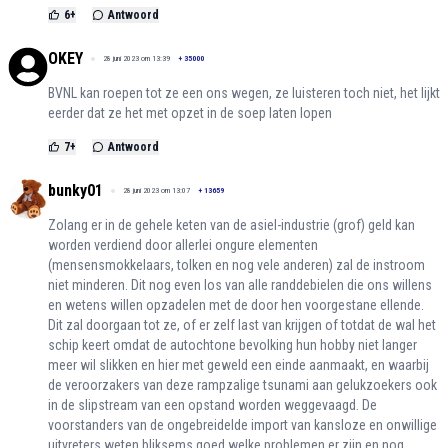
6
+
Antwoord
OKEY
28 juni 2023 om 13:39
+
35000
BVNL kan roepen tot ze een ons wegen, ze luisteren toch niet, het lijkt
eerder dat ze het met opzet in de soep laten lopen
7
+
Antwoord
bunky01
28 juni 2023 om 13:07
+
13659
Zolang er in de gehele keten van de asiel-industrie (grof) geld kan
worden verdiend door allerlei ongure elementen
(mensensmokkelaars, tolken en nog vele anderen) zal de instroom
niet minderen. Dit nog even los van alle randdebielen die ons willens
en wetens willen opzadelen met de door hen voorgestane ellende.
Dit zal doorgaan tot ze, of er zelf last van krijgen of totdat de wal het
schip keert omdat de autochtone bevolking hun hobby niet langer
meer wil slikken en hier met geweld een einde aanmaakt, en waarbij
de veroorzakers van deze rampzalige tsunami aan gelukzoekers ook
in de slipstream van een opstand worden weggevaagd. De
voorstanders van de ongebreidelde import van kansloze en onwillige
uitvreters weten bliksems goed welke problemen er zijn en nog