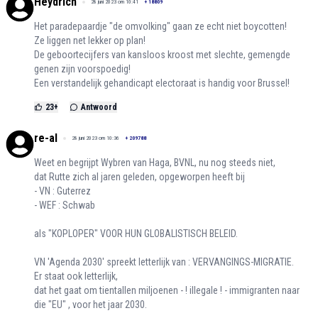
Heydrich
28 juni 2023 om 10:41
+
18809
Het paradepaardje "de omvolking" gaan ze echt niet boycotten!
Ze liggen net lekker op plan!
De geboortecijfers van kansloos kroost met slechte, gemengde
genen zijn voorspoedig!
Een verstandelijk gehandicapt electoraat is handig voor Brussel!
23
+
Antwoord
re-al
28 juni 2023 om 10:36
+
209788
Weet en begrijpt Wybren van Haga, BVNL, nu nog steeds niet,
dat Rutte zich al jaren geleden, opgeworpen heeft bij
- VN : Guterrez
- WEF : Schwab
als "KOPLOPER" VOOR HUN GLOBALISTISCH BELEID.
VN 'Agenda 2030' spreekt letterlijk van : VERVANGINGS-MIGRATIE.
Er staat ook letterlijk,
dat het gaat om tientallen miljoenen - ! illegale ! - immigranten naar
die "EU" , voor het jaar 2030.