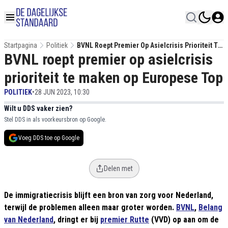
Startpagina
Politiek
BVNL Roept Premier Op Asielcrisis Prioriteit Te
BVNL roept premier op asielcrisis
Maken Op Europese Top
prioriteit te maken op Europese Top
POLITIEK
•
28 JUN 2023, 10:30
Wilt u DDS vaker zien?
Stel DDS in als voorkeursbron op Google.
Voeg DDS toe op Google
Delen met
De immigratiecrisis blijft een bron van zorg voor Nederland,
terwijl de problemen alleen maar groter worden.
BVNL
,
Belang
van Nederland
, dringt er bij
premier Rutte
(VVD) op aan om de