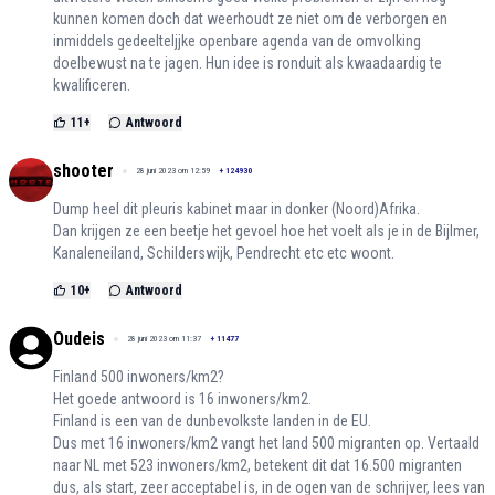
kunnen komen doch dat weerhoudt ze niet om de verborgen en
inmiddels gedeelteljjke openbare agenda van de omvolking
doelbewust na te jagen. Hun idee is ronduit als kwaadaardig te
kwalificeren.
11
+
Antwoord
shooter
28 juni 2023 om 12:59
+
124930
Dump heel dit pleuris kabinet maar in donker (Noord)Afrika.
Dan krijgen ze een beetje het gevoel hoe het voelt als je in de Bijlmer,
Kanaleneiland, Schilderswijk, Pendrecht etc etc woont.
10
+
Antwoord
Oudeis
28 juni 2023 om 11:37
+
11477
Finland 500 inwoners/km2?
Het goede antwoord is 16 inwoners/km2.
Finland is een van de dunbevolkste landen in de EU.
Dus met 16 inwoners/km2 vangt het land 500 migranten op. Vertaald
naar NL met 523 inwoners/km2, betekent dit dat 16.500 migranten
dus, als start, zeer acceptabel is, in de ogen van de schrijver, lees van