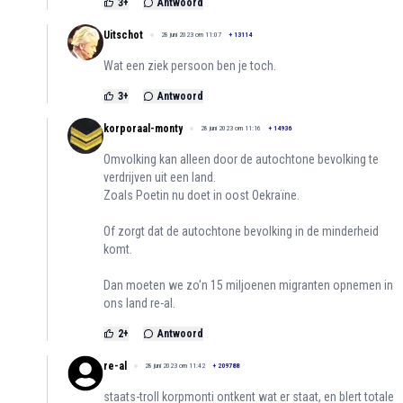
3
+
Antwoord
Uitschot
28 juni 2023 om 11:07
+
13114
Wat een ziek persoon ben je toch.
3
+
Antwoord
korporaal-monty
28 juni 2023 om 11:16
+
14936
Omvolking kan alleen door de autochtone bevolking te
verdrijven uit een land.
Zoals Poetin nu doet in oost Oekraïne.
Of zorgt dat de autochtone bevolking in de minderheid
komt.
Dan moeten we zo'n 15 miljoenen migranten opnemen in
ons land re-al.
2
+
Antwoord
re-al
28 juni 2023 om 11:42
+
209788
staats-troll korpmonti ontkent wat er staat, en blert totale