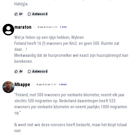
Hah(g)a.
6
+
Antwoord
maraton
28 juni 2023 om 11:31
+
3192
Wel je feiten op een rijtje hebben, Wybren
Finland heeft 16 (!) inwoners per Km2. en geen 500. Ruimte zat
daar.....!
Merkwaardig dat de huisjesmelker wel exact zijn huuropbrengst kan
berekenen.
4
+
Antwoord
Mbappe
28 juni 2023 om 11:27
+
93102
"Finland, met 500 inwoners per vierkante kilometer, neemt elk jaar
slechts 500 migranten op. Nederland daarentegen heeft 523
inwoners per vierkante kilometer en neemt jaarlijks 1000 migranten
op."
Ik weet niet wie deze nonsens heeft bedacht, maar het klopt totaal
niet.