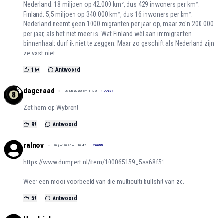
Nederland: 18 miljoen op 42.000 km², dus 429 inwoners per km².
Finland: 5,5 miljoen op 340.000 km², dus 16 inwoners per km².
Nederland neemt geen 1000 migranten per jaar op, maar zo'n 200.000
per jaar, als het niet meer is. Wat Finland wèl aan immigranten
binnenhaalt durf ik niet te zeggen. Maar zo geschift als Nederland zijn
ze vast niet.
16
+
Antwoord
dageraad
28 juni 2023 om 11:03
+
77297
Zet hem op Wybren!
9
+
Antwoord
ralnov
28 juni 2023 om 10:49
+
20055
https://www.dumpert.nl/item/100065159_5aa68f51
Weer een mooi voorbeeld van die multiculti bullshit van ze.
5
+
Antwoord