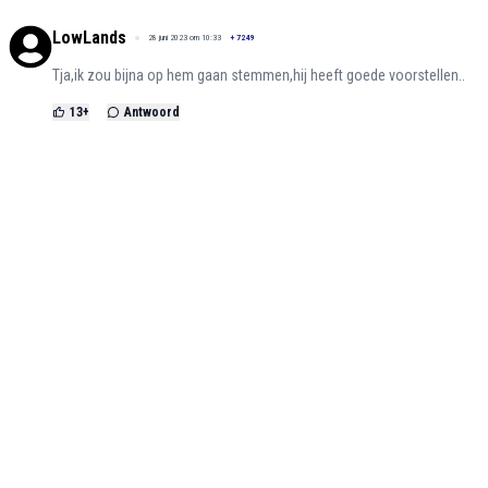
LowLands
28 juni 2023 om 10:33
+
7249
Tja,ik zou bijna op hem gaan stemmen,hij heeft goede voorstellen..
13
+
Antwoord