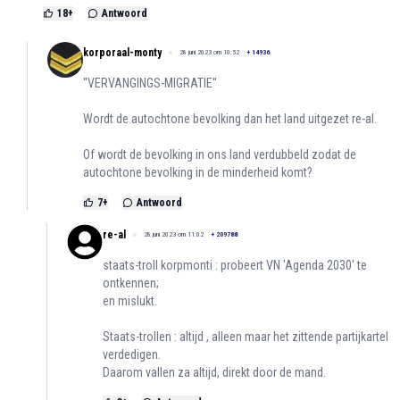
18
+
Antwoord
korporaal-monty
28 juni 2023 om 10:52
+
14936
''VERVANGINGS-MIGRATIE''
Wordt de autochtone bevolking dan het land uitgezet re-al.
Of wordt de bevolking in ons land verdubbeld zodat de
autochtone bevolking in de minderheid komt?
7
+
Antwoord
re-al
28 juni 2023 om 11:02
+
209788
staats-troll korpmonti : probeert VN 'Agenda 2030' te
ontkennen;
en mislukt.
Staats-trollen : altijd , alleen maar het zittende partijkartel
verdedigen.
Daarom vallen za altijd, direkt door de mand.