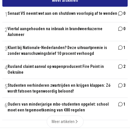
Meer artikelen
1
Senaat VS neemt wet aan om shutdown voorlopig af te wenden
0
2
Viertal aangehouden na inbraak in brandweerkazerne
0
Aalsmeer
3
Klant bij Nationale-Nederlanden? Deze uitvaartpremie is
1
zonder waarschuwingsbrief 10 procent verhoogd
4
Rusland claimt aanval op wapenproducent Fire Point in
2
Oekraïne
5
Studenten verhinderen zwartrijden en krijgen klappen: Zó
3
wordt fatsoen tegenwoordig beloond!
6
Ouders van minderjarige mbo-studenten opgelet: school
1
moet een tegemoetkoming van €80 regelen
Meer artikelen