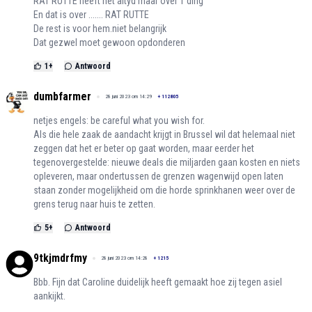
RAT RUTTE heeft het altyd maar over 1 ding
En dat is over ....... RAT RUTTE
De rest is voor hem.niet belangrijk
Dat gezwel moet gewoon opdonderen
1
+
Antwoord
dumbfarmer
28 juni 2023 om 14:29
+
112805
netjes engels: be careful what you wish for.
Als die hele zaak de aandacht krijgt in Brussel wil dat helemaal niet
zeggen dat het er beter op gaat worden, maar eerder het
tegenovergestelde: nieuwe deals die miljarden gaan kosten en niets
opleveren, maar ondertussen de grenzen wagenwijd open laten
staan zonder mogelijkheid om die horde sprinkhanen weer over de
grens terug naar huis te zetten.
5
+
Antwoord
9tkjmdrfmy
28 juni 2023 om 14:28
+
1215
Bbb. Fijn dat Caroline duidelijk heeft gemaakt hoe zij tegen asiel
aankijkt.