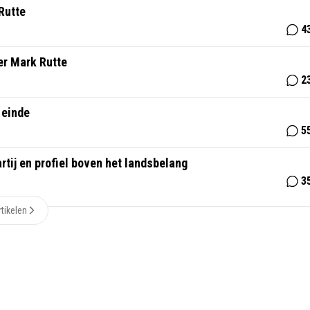
 Rutte
4
er Mark Rutte
2
 einde
5
tij en profiel boven het landsbelang
3
tikelen