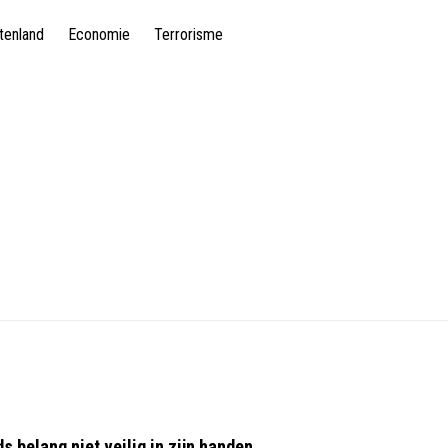
tenland
Economie
Terrorisme
s belang niet veilig in zijn handen