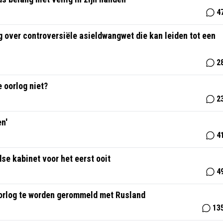
4
g over controversiële asieldwangwet die kan leiden tot een
2
 oorlog niet?
2
en'
4
se kabinet voor het eerst ooit
4
 oorlog te worden gerommeld met Rusland
13