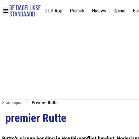
DDS App
Politiek
Nieuws
Opinie
Bui
Startpagina
Premier Rutte
premier Rutte
Rutte's slappe houding in Houthi-conflict bewijst: Nederland