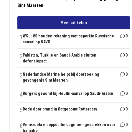
Sint Maarten
Meer artikelen
1
WSJ: VS houden rekening met beperkte Russische
0
aanval op NAVO
2
Pakistan, Turkije en Saudi-Arabië sluiten
0
defensiepact
3
Nederlandse Marine helpt bij doorzoeking
0
gevangenis Sint Maarten
4
Burgers gewond bij Houthi-aanval op Saudi-Arabië
0
5
Dode door brand in flatgebouw Rotterdam
0
6
Venezuela en oppositie beginnen gesprekken over
0
transitie