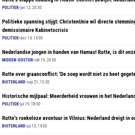
POLITIEK
•
jan 12, 20:30
Politieke spanning stijgt: ChristenUnie wil directe stemmin
demissionaire Kabinetscrisis
POLITIEK
•
dec 14, 14:00
Nederlandse jongen in handen van Hamas! Rutte, is dit onze
MIDDEN-OOSTEN
•
okt 19, 20:00
Rutte over graanconflict: 'De soep wordt niet zo heet geget
BUITENLAND
•
sep 21, 15:20
Historische mijlpaal: Meerderheid vrouwen in het Nederland
POLITIEK
•
jul 19, 18:00
Rutte's roekeloze avontuur in Vilnius: Nederland dreigt in
BUITENLAND
•
jul 13, 14:00