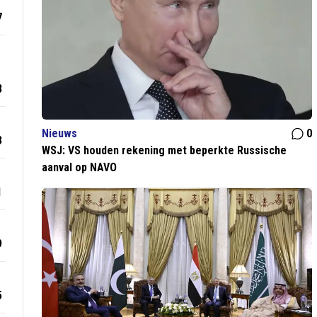
7
8
Nieuws
0
3
WSJ: VS houden rekening met beperkte Russische
aanval op NAVO
1
9
5