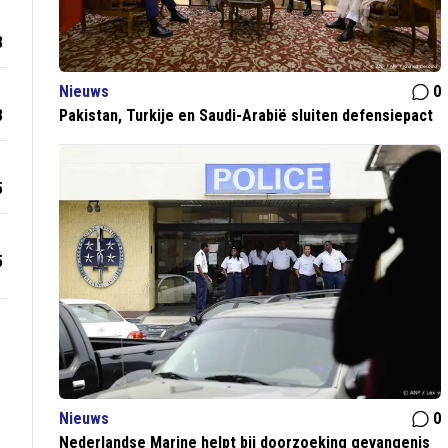
3
Nieuws
0
3
Pakistan, Turkije en Saudi-Arabië sluiten defensiepact
5
5
Nieuws
0
Nederlandse Marine helpt bij doorzoeking gevangenis