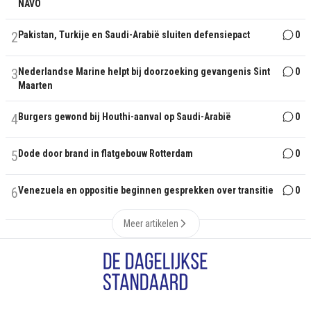
NAVO
2
Pakistan, Turkije en Saudi-Arabië sluiten defensiepact
0
3
Nederlandse Marine helpt bij doorzoeking gevangenis Sint
0
Maarten
4
Burgers gewond bij Houthi-aanval op Saudi-Arabië
0
5
Dode door brand in flatgebouw Rotterdam
0
6
Venezuela en oppositie beginnen gesprekken over transitie
0
Meer artikelen