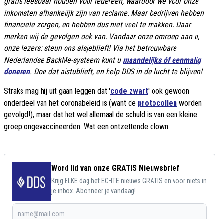
gratis leesbaar houden voor iedereen, waardoor we voor onze
inkomsten afhankelijk zijn van reclame. Maar bedrijven hebben
financiële zorgen, en hebben dus niet veel te makken. Daar
merken wij de gevolgen ook van. Vandaar onze omroep aan u,
onze lezers: steun ons alsjeblieft! Via het betrouwbare
Nederlandse BackMe-systeem kunt u
maandelijks óf eenmalig
doneren
. Doe dat alstublieft, en help DDS in de lucht te blijven!
Straks mag hij uit gaan leggen dat '
code zwart
' ook gewoon
onderdeel van het coronabeleid is (want de
protocollen
worden
gevolgd!), maar dat het wel allemaal de schuld is van een kleine
groep ongevaccineerden. Wat een ontzettende clown.
Word lid van onze GRATIS Nieuwsbrief
Krijg ELKE dag het ECHTE nieuws GRATIS en voor niets in
je inbox. Abonneer je vandaag!