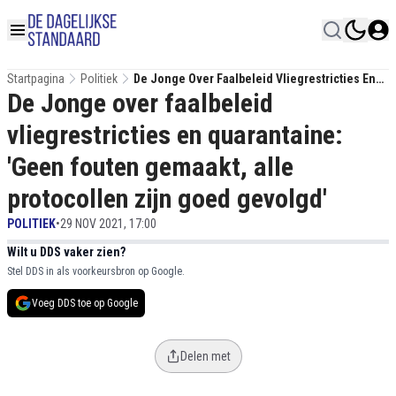
Startpagina
Politiek
De Jonge Over Faalbeleid Vliegrestricties En
De Jonge over faalbeleid
Quarantaine: 'Geen Fouten Gemaakt, Alle
Protocollen Zijn Goed Gevolgd'
vliegrestricties en quarantaine:
'Geen fouten gemaakt, alle
protocollen zijn goed gevolgd'
POLITIEK
•
29 NOV 2021, 17:00
Wilt u DDS vaker zien?
Stel DDS in als voorkeursbron op Google.
Voeg DDS toe op Google
Delen met