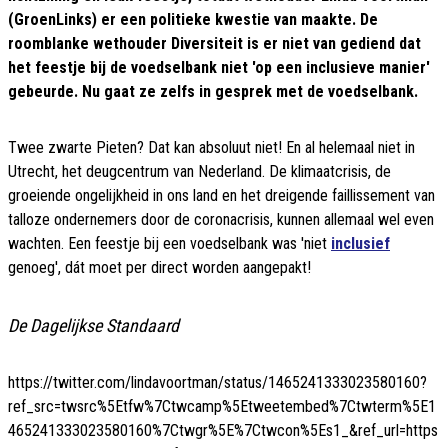
(GroenLinks) er een politieke kwestie van maakte. De
roomblanke wethouder Diversiteit is er niet van gediend dat
het feestje bij de voedselbank niet 'op een inclusieve manier'
gebeurde. Nu gaat ze zelfs in gesprek met de voedselbank.
Twee zwarte Pieten? Dat kan absoluut niet! En al helemaal niet in
Utrecht, het deugcentrum van Nederland. De klimaatcrisis, de
groeiende ongelijkheid in ons land en het dreigende faillissement van
talloze ondernemers door de coronacrisis, kunnen allemaal wel even
wachten. Een feestje bij een voedselbank was 'niet
inclusief
genoeg', dát moet per direct worden aangepakt!
De Dagelijkse Standaard
https://twitter.com/lindavoortman/status/1465241333023580160?
ref_src=twsrc%5Etfw%7Ctwcamp%5Etweetembed%7Ctwterm%5E1
465241333023580160%7Ctwgr%5E%7Ctwcon%5Es1_&ref_url=https