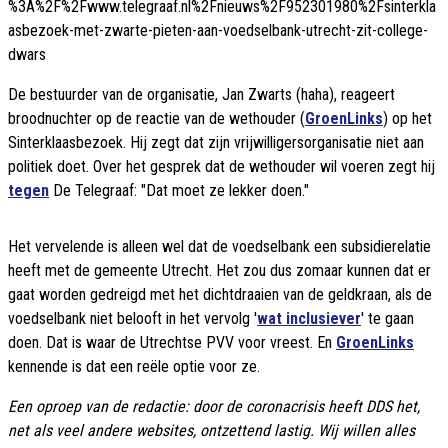
%3A%2F%2Fwww.telegraaf.nl%2Fnieuws%2F952301980%2Fsinterkla
asbezoek-met-zwarte-pieten-aan-voedselbank-utrecht-zit-college-
dwars
De bestuurder van de organisatie, Jan Zwarts (haha), reageert
broodnuchter op de reactie van de wethouder (
GroenLinks
) op het
Sinterklaasbezoek. Hij zegt dat zijn vrijwilligersorganisatie niet aan
politiek doet. Over het gesprek dat de wethouder wil voeren zegt hij
tegen
De Telegraaf: "Dat moet ze lekker doen."
Het vervelende is alleen wel dat de voedselbank een subsidierelatie
heeft met de gemeente Utrecht. Het zou dus zomaar kunnen dat er
gaat worden gedreigd met het dichtdraaien van de geldkraan, als de
voedselbank niet belooft in het vervolg '
wat inclusiever
' te gaan
doen. Dat is waar de Utrechtse PVV voor vreest. En
GroenLinks
kennende is dat een reële optie voor ze.
Een oproep van de redactie: door de coronacrisis heeft DDS het,
net als veel andere websites, ontzettend lastig. Wij willen alles