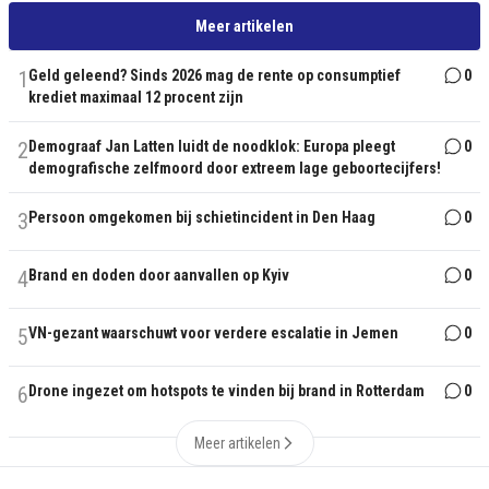
Meer artikelen
1
Geld geleend? Sinds 2026 mag de rente op consumptief
0
krediet maximaal 12 procent zijn
2
Demograaf Jan Latten luidt de noodklok: Europa pleegt
0
demografische zelfmoord door extreem lage geboortecijfers!
3
Persoon omgekomen bij schietincident in Den Haag
0
4
Brand en doden door aanvallen op Kyiv
0
5
VN-gezant waarschuwt voor verdere escalatie in Jemen
0
6
Drone ingezet om hotspots te vinden bij brand in Rotterdam
0
Meer artikelen