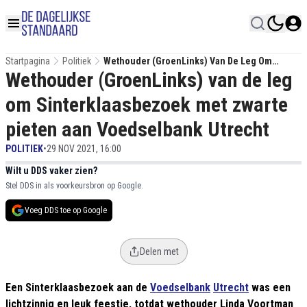
Startpagina
Politiek
Wethouder (GroenLinks) Van De Leg Om
Wethouder (GroenLinks) van de leg
Sinterklaasbezoek Met Zwarte Pieten Aan
Voedselbank Utrecht
om Sinterklaasbezoek met zwarte
pieten aan Voedselbank Utrecht
POLITIEK
•
29 NOV 2021, 16:00
Wilt u DDS vaker zien?
Stel DDS in als voorkeursbron op Google.
Voeg DDS toe op Google
Delen met
Een Sinterklaasbezoek aan de
Voedselbank
Utrecht
was een
lichtzinnig en leuk feestje, totdat wethouder Linda Voortman