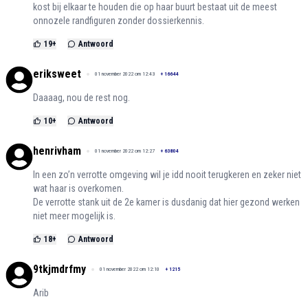
kost bij elkaar te houden die op haar buurt bestaat uit de meest
onnozele randfiguren zonder dossierkennis.
19
+
Antwoord
eriksweet
01 november 2022 om 12:43
+
16644
Daaaag, nou de rest nog.
10
+
Antwoord
henrivham
01 november 2022 om 12:27
+
63804
In een zo’n verrotte omgeving wil je idd nooit terugkeren en zeker niet
wat haar is overkomen.
De verrotte stank uit de 2e kamer is dusdanig dat hier gezond werken
niet meer mogelijk is.
18
+
Antwoord
9tkjmdrfmy
01 november 2022 om 12:10
+
1215
Arib