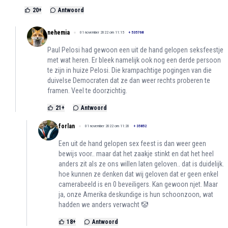
20
+
Antwoord
nehemia
01 november 2022 om 11:15
+
535768
Paul Pelosi had gewoon een uit de hand gelopen seksfeestje
met wat heren. Er bleek namelijk ook nog een derde persoon
te zijn in huize Pelosi. Die krampachtige pogingen van die
duivelse Democraten dat ze dan weer rechts proberen te
framen. Veel te doorzichtig.
21
+
Antwoord
forlan
01 november 2022 om 11:20
+
35852
Een uit de hand gelopen sex feest is dan weer geen
bewijs voor.. maar dat het zaakje stinkt en dat het heel
anders zit als ze ons willen laten geloven.. dat is duidelijk.
hoe kunnen ze denken dat wij geloven dat er geen enkel
camerabeeld is en 0 beveiligers. Kan gewoon njet. Maar
ja, onze Amerika deskundige is hun schoonzoon, wat
hadden we anders verwacht 🤡
18
+
Antwoord