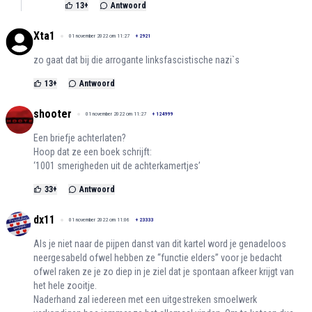
13
+
Antwoord
Xta1
01 november 2022 om 11:27
+
2921
zo gaat dat bij die arrogante linksfascistische nazi`s
13
+
Antwoord
shooter
01 november 2022 om 11:27
+
124999
Een briefje achterlaten?
Hoop dat ze een boek schrijft:
‘1001 smerigheden uit de achterkamertjes’
33
+
Antwoord
dx11
01 november 2022 om 11:06
+
23333
Als je niet naar de pijpen danst van dit kartel word je genadeloos
neergesabeld ofwel hebben ze “functie elders” voor je bedacht
ofwel raken ze je zo diep in je ziel dat je spontaan afkeer krijgt van
het hele zooitje.
Naderhand zal iedereen met een uitgestreken smoelwerk