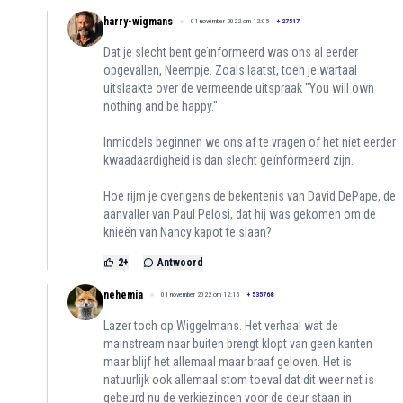
harry-wigmans
01 november 2022 om 12:05
+
27517
Dat je slecht bent geïnformeerd was ons al eerder
opgevallen, Neempje. Zoals laatst, toen je wartaal
uitslaakte over de vermeende uitspraak "You will own
nothing and be happy."
Inmiddels beginnen we ons af te vragen of het niet eerder
kwaadaardigheid is dan slecht geïnformeerd zijn.
Hoe rijm je overigens de bekentenis van David DePape, de
aanvaller van Paul Pelosi, dat hij was gekomen om de
knieën van Nancy kapot te slaan?
2
+
Antwoord
nehemia
01 november 2022 om 12:15
+
535768
Lazer toch op Wiggelmans. Het verhaal wat de
mainstream naar buiten brengt klopt van geen kanten
maar blijf het allemaal maar braaf geloven. Het is
natuurlijk ook allemaal stom toeval dat dit weer net is
gebeurd nu de verkiezingen voor de deur staan in