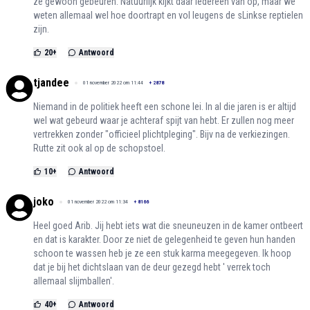
ze gewoon gebeuren. Natuurlijk kijkt daar iedereen van op, maar we
weten allemaal wel hoe doortrapt en vol leugens de sLinkse reptielen
zijn.
20
+
Antwoord
tjandee
01 november 2022 om 11:44
+
2878
Niemand in de politiek heeft een schone lei. In al die jaren is er altijd
wel wat gebeurd waar je achteraf spijt van hebt. Er zullen nog meer
vertrekken zonder "officieel plichtpleging". Bijv na de verkiezingen.
Rutte zit ook al op de schopstoel.
10
+
Antwoord
joko
01 november 2022 om 11:34
+
8166
Heel goed Arib. Jij hebt iets wat die sneuneuzen in de kamer ontbeert
en dat is karakter. Door ze niet de gelegenheid te geven hun handen
schoon te wassen heb je ze een stuk karma meegegeven. Ik hoop
dat je bij het dichtslaan van de deur gezegd hebt ' verrek toch
allemaal slijmballen'.
40
+
Antwoord