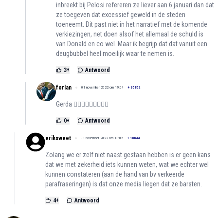
inbreekt bij Pelosi refereren ze liever aan 6 januari dan dat
ze toegeven dat excessief geweld in de steden
toeneemt. Dit past niet in het narratief met de komende
verkiezingen, net doen alsof het allemaal de schuld is
van Donald en co wel. Maar ik begrijp dat dat vanuit een
deugbubbel heel moeilijk waar te nemen is.
3
+
Antwoord
forlan
01 november 2022 om 19:04
+
35852
Gerda 👌🏻👌🏻👌🏻😅😅😅
0
+
Antwoord
eriksweet
01 november 2022 om 13:05
+
16644
Zolang we er zelf niet naast gestaan hebben is er geen kans
dat we met zekerheid iets kunnen weten, wat we echter wel
kunnen constateren (aan de hand van bv verkeerde
parafraseringen) is dat onze media liegen dat ze barsten.
4
+
Antwoord