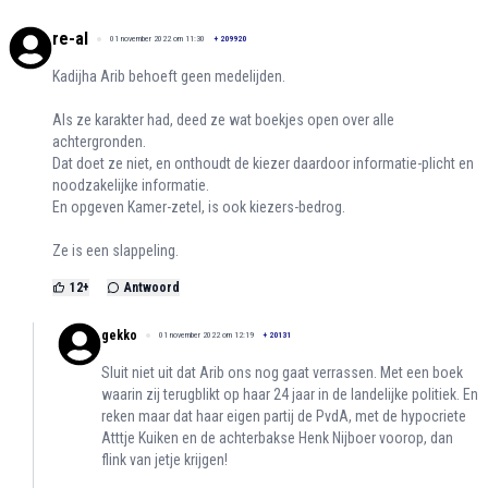
re-al
01 november 2022 om 11:30
+
209920
Kadijha Arib behoeft geen medelijden.
Als ze karakter had, deed ze wat boekjes open over alle
achtergronden.
Dat doet ze niet, en onthoudt de kiezer daardoor informatie-plicht en
noodzakelijke informatie.
En opgeven Kamer-zetel, is ook kiezers-bedrog.
Ze is een slappeling.
12
+
Antwoord
gekko
01 november 2022 om 12:19
+
20131
Sluit niet uit dat Arib ons nog gaat verrassen. Met een boek
waarin zij terugblikt op haar 24 jaar in de landelijke politiek. En
reken maar dat haar eigen partij de PvdA, met de hypocriete
Atttje Kuiken en de achterbakse Henk Nijboer voorop, dan
flink van jetje krijgen!