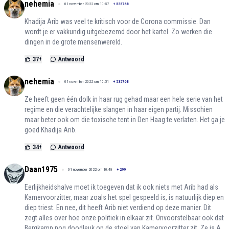
nehemia
01 november 2022 om 10:57
+
535768
Khadija Arib was veel te kritisch voor de Corona commissie. Dan
wordt je er vakkundig uitgebezemd door het kartel. Zo werken die
dingen in de grote mensenwereld.
37
+
Antwoord
nehemia
01 november 2022 om 10:51
+
535768
Ze heeft geen één dolk in haar rug gehad maar een hele serie van het
regime en die verachtelijke slangen in haar eigen partij. Misschien
maar beter ook om die toxische tent in Den Haag te verlaten. Het ga je
goed Khadija Arib.
34
+
Antwoord
Daan1975
01 november 2022 om 10:48
+
299
Eerlijkheidshalve moet ik toegeven dat ik ook niets met Arib had als
Kamervoorzitter, maar zoals het spel gespeeld is, is natuurlijk diep en
diep triest. En nee, dit heeft Arib niet verdiend op deze manier. Dit
zegt alles over hoe onze politiek in elkaar zit. Onvoorstelbaar ook dat
Bergkamp nog doodleuk op de stoel van Kamervoorzitter zit. Ze is A