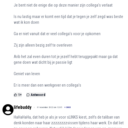
Je bent niet de enige die op deze manier zijn collega’s verlaat
Is nu lastig maar er komt een tijd dat je tegen je zelf zegd was beste
wat ik kon doen
Ga er niet vanuit dat er veel collega’s voor je opkomen
Zij zijn alleen bezig zelf te overleven
Arib het zal even duren tot je jezelf hebt teruggepakt maar ga dat
gene doen wat dicht bij je passie ligt
Geniet van leven
Er is meer dan een werkgever en collega’s
1
+
Antwoord
lifebuddy
01 november 2022 om 12:05
+
3003
HaHaHaHa, dat heb je als je voor sLINKS kiest, zelfs de taliban van
denk konden naar haar zzzzzzzzsissen tijdens haar werk. En dat liet