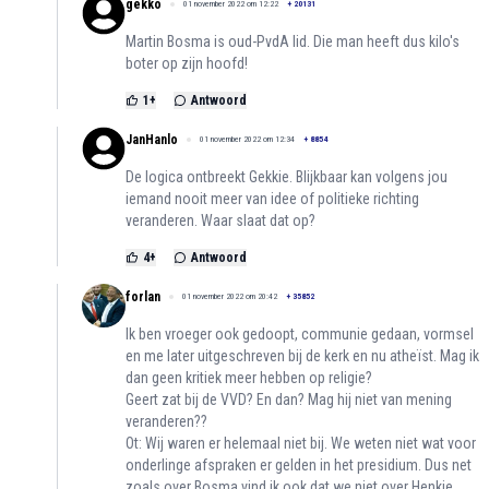
gekko
01 november 2022 om 12:22
+
20131
Martin Bosma is oud-PvdA lid. Die man heeft dus kilo's
boter op zijn hoofd!
1
+
Antwoord
JanHanlo
01 november 2022 om 12:34
+
8854
De logica ontbreekt Gekkie. Blijkbaar kan volgens jou
iemand nooit meer van idee of politieke richting
veranderen. Waar slaat dat op?
4
+
Antwoord
forlan
01 november 2022 om 20:42
+
35852
Ik ben vroeger ook gedoopt, communie gedaan, vormsel
en me later uitgeschreven bij de kerk en nu atheïst. Mag ik
dan geen kritiek meer hebben op religie?
Geert zat bij de VVD? En dan? Mag hij niet van mening
veranderen??
Ot: Wij waren er helemaal niet bij. We weten niet wat voor
onderlinge afspraken er gelden in het presidium. Dus net
zoals over Bosma vind ik ook dat we niet over Henkie