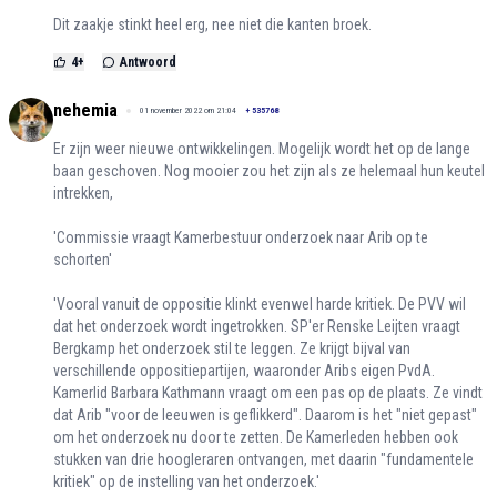
Dit zaakje stinkt heel erg, nee niet die kanten broek.
4
+
Antwoord
nehemia
01 november 2022 om 21:04
+
535768
Er zijn weer nieuwe ontwikkelingen. Mogelijk wordt het op de lange
baan geschoven. Nog mooier zou het zijn als ze helemaal hun keutel
intrekken,
'Commissie vraagt Kamerbestuur onderzoek naar Arib op te
schorten'
'Vooral vanuit de oppositie klinkt evenwel harde kritiek. De PVV wil
dat het onderzoek wordt ingetrokken. SP'er Renske Leijten vraagt
Bergkamp het onderzoek stil te leggen. Ze krijgt bijval van
verschillende oppositiepartijen, waaronder Aribs eigen PvdA.
Kamerlid Barbara Kathmann vraagt om een pas op de plaats. Ze vindt
dat Arib "voor de leeuwen is geflikkerd". Daarom is het "niet gepast"
om het onderzoek nu door te zetten. De Kamerleden hebben ook
stukken van drie hoogleraren ontvangen, met daarin "fundamentele
kritiek" op de instelling van het onderzoek.'