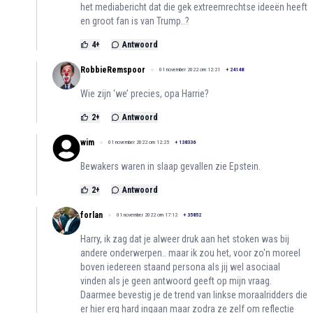
het mediabericht dat die gek extreemrechtse ideeën heeft
en groot fan is van Trump..?
4
+
Antwoord
RobbieRemspoor
01 november 2022 om 12:21
+
24148
Wie zijn ‘we’ precies, opa Harrie?
2
+
Antwoord
wim
01 november 2022 om 12:25
+
138336
Bewakers waren in slaap gevallen zie Epstein.
2
+
Antwoord
forlan
01 november 2022 om 17:12
+
35852
Harry, ik zag dat je alweer druk aan het stoken was bij
andere onderwerpen.. maar ik zou het, voor zo'n moreel
boven iedereen staand persona als jij wel asociaal
vinden als je geen antwoord geeft op mijn vraag.
Daarmee bevestig je de trend van linkse moraalridders die
er hier erg hard ingaan maar zodra ze zelf om reflectie