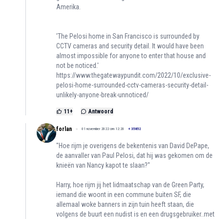
Amerika.
'The Pelosi home in San Francisco is surrounded by
CCTV cameras and security detail. It would have been
almost impossible for anyone to enter that house and
not be noticed.'
https://www.thegatewaypundit.com/2022/10/exclusive-
pelosi-home-surrounded-cctv-cameras-security-detail-
unlikely-anyone-break-unnoticed/
11
+
Antwoord
forlan
01 november 2022 om 12:20
+
35852
"Hoe rijm je overigens de bekentenis van David DePape,
de aanvaller van Paul Pelosi, dat hij was gekomen om de
knieën van Nancy kapot te slaan?"
Harry, hoe rijm jij het lidmaatschap van de Green Party,
iemand die woont in een commune buiten SF, die
allemaal woke banners in zijn tuin heeft staan, die
volgens de buurt een nudist is en een drugsgebruiker..met