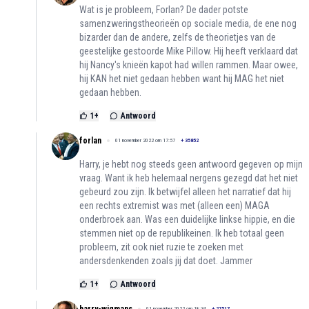
Wat is je probleem, Forlan? De dader potste
samenzweringstheorieën op sociale media, de ene nog
bizarder dan de andere, zelfs de theorietjes van de
geestelijke gestoorde Mike Pillow. Hij heeft verklaard dat
hij Nancy's knieën kapot had willen rammen. Maar owee,
hij KAN het niet gedaan hebben want hij MAG het niet
gedaan hebben.
1
+
Antwoord
forlan
01 november 2022 om 17:57
+
35852
Harry, je hebt nog steeds geen antwoord gegeven op mijn
vraag. Want ik heb helemaal nergens gezegd dat het niet
gebeurd zou zijn. Ik betwijfel alleen het narratief dat hij
een rechts extremist was met (alleen een) MAGA
onderbroek aan. Was een duidelijke linkse hippie, en die
stemmen niet op de republikeinen. Ik heb totaal geen
probleem, zit ook niet ruzie te zoeken met
andersdenkenden zoals jij dat doet. Jammer
1
+
Antwoord
01 november 2022 om 18:34
+
27517