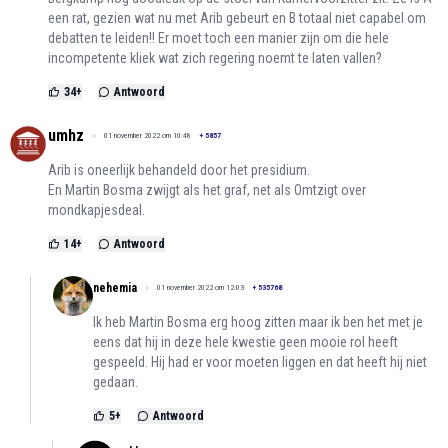
een rat, gezien wat nu met Arib gebeurt en B totaal niet capabel om
debatten te leiden!! Er moet toch een manier zijn om die hele
incompetente kliek wat zich regering noemt te laten vallen?
34
+
Antwoord
umhz
01 november 2022 om 10:48
+
5857
Arib is oneerlijk behandeld door het presidium.
En Martin Bosma zwijgt als het graf, net als Omtzigt over
mondkapjesdeal.
14
+
Antwoord
nehemia
01 november 2022 om 12:03
+
535768
Ik heb Martin Bosma erg hoog zitten maar ik ben het met je
eens dat hij in deze hele kwestie geen mooie rol heeft
gespeeld. Hij had er voor moeten liggen en dat heeft hij niet
gedaan.
5
+
Antwoord