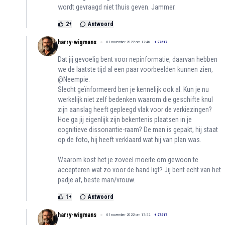
wordt gevraagd niet thuis geven. Jammer.
2
+
Antwoord
harry-wigmans
01 november 2022 om 17:46
+
27517
Dat jij gevoelig bent voor nepinformatie, daarvan hebben
we de laatste tijd al een paar voorbeelden kunnen zien,
@Neempie.
Slecht geïnformeerd ben je kennelijk ook al. Kun je nu
werkelijk niet zelf bedenken waarom die geschifte knul
zijn aanslag heeft gepleegd vlak voor de verkiezingen?
Hoe ga jij eigenlijk zijn bekentenis plaatsen in je
cognitieve dissonantie-raam? De man is gepakt, hij staat
op de foto, hij heeft verklaard wat hij van plan was.
Waarom kost het je zoveel moeite om gewoon te
accepteren wat zo voor de hand ligt? Jij bent echt van het
padje af, beste man/vrouw.
1
+
Antwoord
harry-wigmans
01 november 2022 om 17:52
+
27517