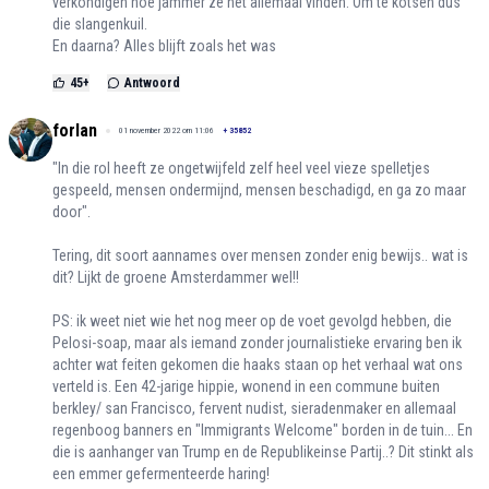
verkondigen hoe jammer ze het allemaal vinden. Om te kotsen dus
die slangenkuil.
En daarna? Alles blijft zoals het was
45
+
Antwoord
forlan
01 november 2022 om 11:06
+
35852
"In die rol heeft ze ongetwijfeld zelf heel veel vieze spelletjes
gespeeld, mensen ondermijnd, mensen beschadigd, en ga zo maar
door".
Tering, dit soort aannames over mensen zonder enig bewijs.. wat is
dit? Lijkt de groene Amsterdammer wel!!
PS: ik weet niet wie het nog meer op de voet gevolgd hebben, die
Pelosi-soap, maar als iemand zonder journalistieke ervaring ben ik
achter wat feiten gekomen die haaks staan op het verhaal wat ons
verteld is. Een 42-jarige hippie, wonend in een commune buiten
berkley/ san Francisco, fervent nudist, sieradenmaker en allemaal
regenboog banners en "Immigrants Welcome" borden in de tuin... En
die is aanhanger van Trump en de Republikeinse Partij..? Dit stinkt als
een emmer gefermenteerde haring!