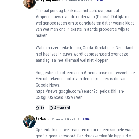
harry-wigmans
"1 maal per dag kijk ik naar het acht uur journaal.
Amper nieuws over dit onderwerp (Pelosi). Dat lijkt me
wel genoeg reden om te concluderen dat er weinig klopt
van wat men ons in eerste instantie probeerde wijs te
maken."
Wat een ijzersterke logica, Gerda. Omdat er in Nederland
niet heel veel nieuws wordt gepresenteerd over deze
aanslag, zal het allemaal wel niet kloppen.
Suggestie: check eens een Americaanse nieuwswebsite.
Een uitstekende portal van dergelijke sites is die van
Google News:
https://news.google.com/search?q=pelosi&hl=en-
US&gl=US&ceid=US%3Aen
1
+
Antwoord
forlan
01 november 2022 om 18:45
+
35852
Op Gerda kun je wel reageren maar op een simpele vraag
geef je geen antwoord. Een drugsverslaafde hippie die