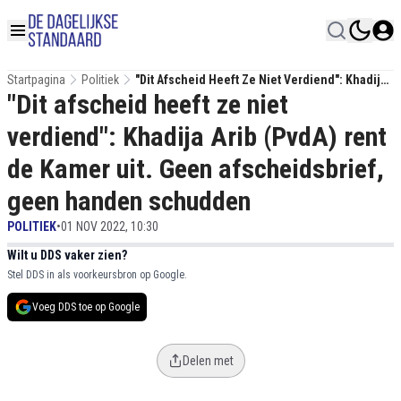
Startpagina
Politiek
"Dit Afscheid Heeft Ze Niet Verdiend": Khadija
"Dit afscheid heeft ze niet
Arib (PvdA) Rent De Kamer Uit. Geen
Afscheidsbrief, Geen Handen Schudden
verdiend": Khadija Arib (PvdA) rent
de Kamer uit. Geen afscheidsbrief,
geen handen schudden
POLITIEK
•
01 NOV 2022, 10:30
Wilt u DDS vaker zien?
Stel DDS in als voorkeursbron op Google.
Voeg DDS toe op Google
Delen met