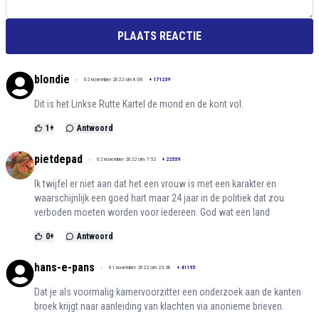
PLAATS REACTIE
blondie
02 november 2022 om 8:08
+
171239
Dit is het Linkse Rutte Kartel de mond en de kont vol.
1
+
Antwoord
pietdepad
02 november 2022 om 7:52
+
22559
Ik twijfel er niet aan dat het een vrouw is met een karakter en
waarschijnlijk een goed hart maar 24 jaar in de politiek dat zou
verboden moeten worden voor iedereen. God wat een land
0
+
Antwoord
hans-e-pans
01 november 2022 om 23:38
+
41195
Dat je als voormalig kamervoorzitter een onderzoek aan de kanten
broek krijgt naar aanleiding van klachten via anonieme brieven.