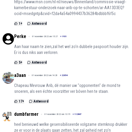
https://www.msn.com/nl-nl/nieuws/Binnenland/commissie-vraagt-
kamerbestuur-onderzoek-naar-arib-op-te-schorten/ar-AA13D3EQ?
ocid=msedgntp&cvid=f2da4a54a0994437b36284bdbbbf6f5c
1
+
Antwoord
Perke
01 november 2022 om 15:27
+
1931
Aan haar naam te zien,zal het wel zo'n dubbele paspoort houder zijn.
Er is dus niks aan verloren.
5
+
Antwoord
a3aan
01 november 2022 om 14:20
+
22054
Chapeau Mevrouw Arib, dé manier uw "opponenten" de mond te
snoeren, als een échte voorzitter ver bóven hen te staan.
17
+
Antwoord
dumbfarmer
01 november 2022 om 13:19
+
112847
heel benieuwd welke gesensibiliseerde volgzame stemknop drukker
ze er voor in de plaats gaan zetten, het zal geheid net zo'n