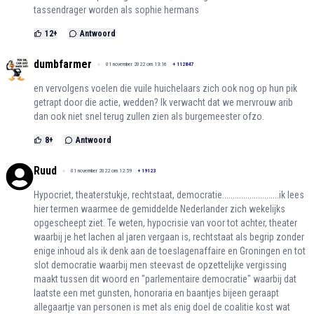
tassendrager worden als sophie hermans
12
+
Antwoord
dumbfarmer
01 november 2022 om 13:16
+
112847
en vervolgens voelen die vuile huichelaars zich ook nog op hun pik
getrapt door die actie, wedden? Ik verwacht dat we mervrouw arib
dan ook niet snel terug zullen zien als burgemeester ofzo.
8
+
Antwoord
Ruud
01 november 2022 om 12:59
+
19123
Hypocriet, theaterstukje, rechtstaat, democratie...........................ik lees
hier termen waarmee de gemiddelde Nederlander zich wekelijks
opgescheept ziet. Te weten, hypocrisie van voor tot achter, theater
waarbij je het lachen al jaren vergaan is, rechtstaat als begrip zonder
enige inhoud als ik denk aan de toeslagenaffaire en Groningen en tot
slot democratie waarbij men steevast de opzettelijke vergissing
maakt tussen dit woord en "parlementaire democratie" waarbij dat
laatste een met gunsten, honoraria en baantjes bijeen geraapt
allegaartje van personen is met als enig doel de coalitie kost wat