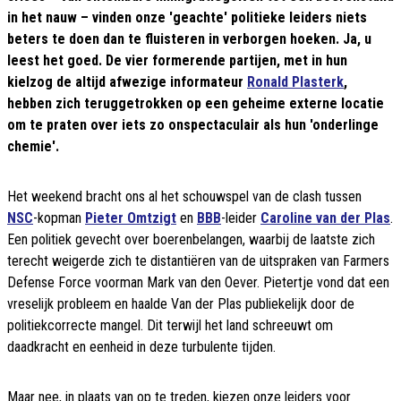
in het nauw – vinden onze 'geachte' politieke leiders niets
beters te doen dan te fluisteren in verborgen hoeken. Ja, u
leest het goed. De vier formerende partijen, met in hun
kielzog de altijd afwezige informateur
Ronald Plasterk
,
hebben zich teruggetrokken op een geheime externe locatie
om te praten over iets zo onspectaculair als hun 'onderlinge
chemie'.
Het weekend bracht ons al het schouwspel van de clash tussen
NSC
-kopman
Pieter Omtzigt
en
BBB
-leider
Caroline van der Plas
.
Een politiek gevecht over boerenbelangen, waarbij de laatste zich
terecht weigerde zich te distantiëren van de uitspraken van Farmers
Defense Force voorman Mark van den Oever. Pietertje vond dat een
vreselijk probleem en haalde Van der Plas publiekelijk door de
politiekcorrecte mangel. Dit terwijl het land schreeuwt om
daadkracht en eenheid in deze turbulente tijden.
Maar nee, in plaats van op te treden, kiezen onze leiders voor