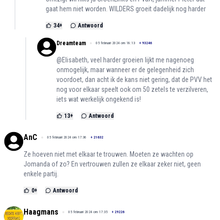
gaat hem niet worden. WILDERS groeit dadelijk nog harder
34
+
Antwoord
Dreamteam
05 februari 2024 om 18:13
+
93246
@Elisabeth, veel harder groeien lijkt me nagenoeg
onmogelijk, maar wanneer er de gelegenheid zich
voordoet, dan acht ik de kans niet gering, dat de PVV het
nog voor elkaar speelt ook om 50 zetels te verzilveren,
iets wat werkelijk ongekend is!
13
+
Antwoord
AnC
05 februari 2024 om 17:36
+
21632
Ze hoeven niet met elkaar te trouwen. Moeten ze wachten op
Jomanda of zo? En vertrouwen zullen ze elkaar zeker niet, geen
enkele partij.
0
+
Antwoord
Haagmans
05 februari 2024 om 17:35
+
29226