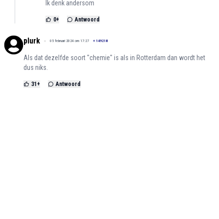
Ik denk andersom
0
+
Antwoord
plurk
05 februari 2024 om 17:27
+
149218
Als dat dezelfde soort "chemie" is als in Rotterdam dan wordt het
dus niks.
31
+
Antwoord