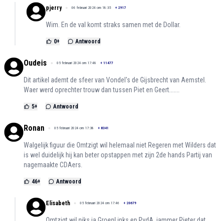
pjerry
06 februari 2024 om 18:35
+
2917
Wim. En de val komt straks samen met de Dollar.
0
+
Antwoord
Oudeis
05 februari 2024 om 17:48
+
11477
Dit artikel ademt de sfeer van Vondel's de Gijsbrecht van Aemstel.
Waer werd oprechter trouw dan tussen Piet en Geert.......
5
+
Antwoord
Ronan
05 februari 2024 om 17:38
+
8341
Walgelijk figuur die Omtzigt wil helemaal niet Regeren met Wilders dat
is wel duidelijk hij kan beter opstappen met zijn 2de hands Partij van
nagemaakte CDAers.
46
+
Antwoord
Elisabeth
05 februari 2024 om 17:46
+
20679
Omtzigt wil niks ja GroenLinks en PvdA, jammer Pieter dat