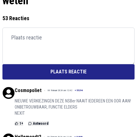
weten
53 Reacties
PLAATS REACTIE
Cosmopoliet
06 februari 2024 om 12:42
+
55294
NIEUWE VERKIEZINGEN DEZE NSBer NAAIT IEDEREEN EEN OOR AAN!
ONBETROUWBAAR, FUNCTIE ELDERS
NEXIT
1
+
Antwoord
Hellemondt2
06 februari 2024 om 11:40
+
31848