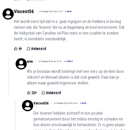
Vincent56
05 februari 2024 om 21:47
+
6076
Het wordt eens tijd dat m.e. gaat ingrijpen en de trekkers in beslag
nemen van die 'boeren' die nu al dagenlang de boel terroriseren. Dat
de lobbyclub van Caroline vd Plas niets in een coalitie te zoeken
heeft, is inmiddels overduidelijk.
4
+
Antwoord
wim
05 februari 2024 om 22:10
+
138217
Als je bestaan wordt bedreigt met een mes op de keel door
stikstof en klimaat idioten is dat ook geweld. Daar kan je
alleen maar geweld tegenover stellen.
22
+
Antwoord
Vincent56
05 februari 2024 om 23:43
+
6076
Die 'boeren' hebben zichzelf in hun positie
gemanoeuvreerd door het milieu ernstig te schaden en
hun dieren afschuwelijk te behandelen. Er is geen plaats