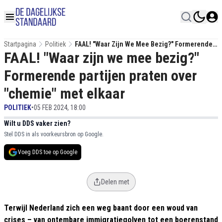
Startpagina
Politiek
FAAL! "Waar Zijn We Mee Bezig?" Formerende
FAAL! "Waar zijn we mee bezig?"
Partijen Praten Over "chemie" Met Elkaar
Formerende partijen praten over
"chemie" met elkaar
POLITIEK
•
05 FEB 2024, 18:00
Wilt u DDS vaker zien?
Stel DDS in als voorkeursbron op Google.
Voeg DDS toe op Google
Delen met
Terwijl Nederland zich een weg baant door een woud van
crises – van ontembare immigratiegolven tot een boerenstand