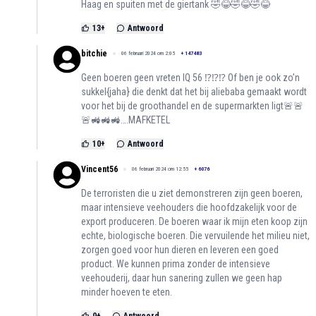
Haag en spuiten met de giertank 🤣😂🤣😂🤣😂
13
+
Antwoord
bitchie
06 februari 2024 om 2:05
+
147483
Geen boeren geen vreten IQ 56 ⁉️⁉️⁉️ Of ben je ook zo’n
sukkel{jaha} die denkt dat het bij aliebaba gemaakt wordt
voor het bij de groothandel en de supermarkten ligt🚨🚨
🚨🚜🚜🚜….MAFKETEL
10
+
Antwoord
Vincent56
06 februari 2024 om 12:55
+
6076
De terroristen die u ziet demonstreren zijn geen boeren,
maar intensieve veehouders die hoofdzakelijk voor de
export produceren. De boeren waar ik mijn eten koop zijn
echte, biologische boeren. Die vervuilende het milieu niet,
zorgen goed voor hun dieren en leveren een goed
product. We kunnen prima zonder de intensieve
veehouderij, daar hun sanering zullen we geen hap
minder hoeven te eten.