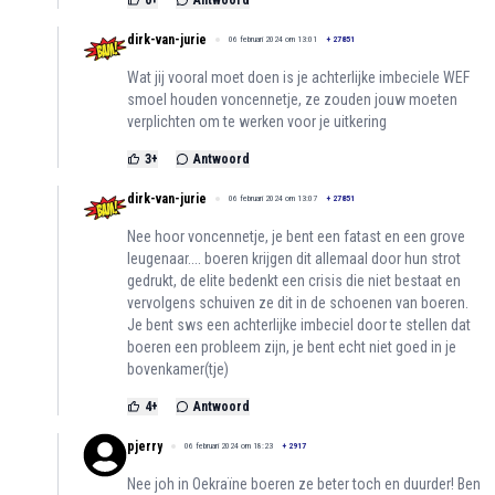
0
+
Antwoord
dirk-van-jurie
06 februari 2024 om 13:01
+
27851
Wat jij vooral moet doen is je achterlijke imbeciele WEF
smoel houden voncennetje, ze zouden jouw moeten
verplichten om te werken voor je uitkering
3
+
Antwoord
dirk-van-jurie
06 februari 2024 om 13:07
+
27851
Nee hoor voncennetje, je bent een fatast en een grove
leugenaar.... boeren krijgen dit allemaal door hun strot
gedrukt, de elite bedenkt een crisis die niet bestaat en
vervolgens schuiven ze dit in de schoenen van boeren.
Je bent sws een achterlijke imbeciel door te stellen dat
boeren een probleem zijn, je bent echt niet goed in je
bovenkamer(tje)
4
+
Antwoord
pjerry
06 februari 2024 om 18:23
+
2917
Nee joh in Oekraïne boeren ze beter toch en duurder! Ben