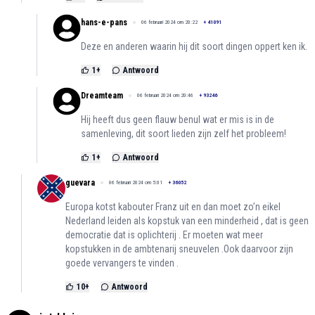
hans-e-pans
06 februari 2024 om 20:22
+
41091
Deze en anderen waarin hij dit soort dingen oppert ken ik.
1
+
Antwoord
Dreamteam
06 februari 2024 om 20:46
+
93246
Hij heeft dus geen flauw benul wat er mis is in de
samenleving, dit soort lieden zijn zelf het probleem!
1
+
Antwoord
guevara
06 februari 2024 om 5:01
+
36052
Europa kotst kabouter Franz uit en dan moet zo’n eikel
Nederland leiden als kopstuk van een minderheid , dat is geen
democratie dat is oplichterij . Er moeten wat meer
kopstukken in de ambtenarij sneuvelen .Ook daarvoor zijn
goede vervangers te vinden .
10
+
Antwoord