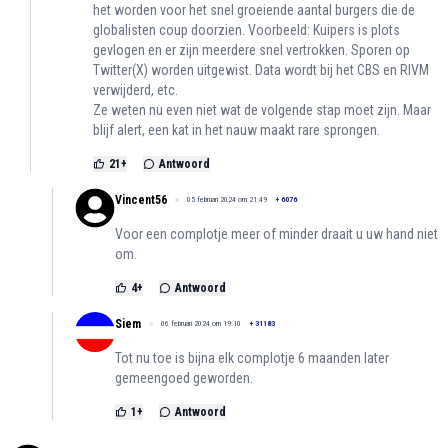
het worden voor het snel groeiende aantal burgers die de
globalisten coup doorzien. Voorbeeld: Kuipers is plots
gevlogen en er zijn meerdere snel vertrokken. Sporen op
Twitter(X) worden uitgewist. Data wordt bij het CBS en RIVM
verwijderd, etc.
Ze weten nu even niet wat de volgende stap moet zijn. Maar
blijf alert, een kat in het nauw maakt rare sprongen.
21
+
Antwoord
Vincent56
05 februari 2024 om 21:49
+
6076
Voor een complotje meer of minder draait u uw hand niet
om.
4
+
Antwoord
Siem
06 februari 2024 om 19:10
+
31183
Tot nu toe is bijna elk complotje 6 maanden later
gemeengoed geworden.
1
+
Antwoord