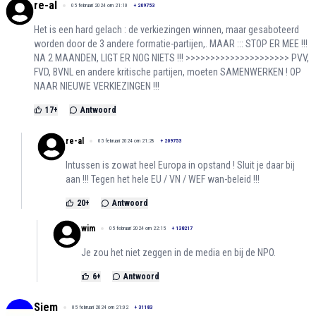
re-al
05 februari 2024 om 21:10
+
209753
Het is een hard gelach : de verkiezingen winnen, maar gesaboteerd
worden door de 3 andere formatie-partijen,. MAAR ::: STOP ER MEE !!!
NA 2 MAANDEN, LIGT ER NOG NIETS !!! >>>>>>>>>>>>>>>>>>>>> PVV,
FVD, BVNL en andere kritische partijen, moeten SAMENWERKEN ! OP
NAAR NIEUWE VERKIEZINGEN !!!
17
+
Antwoord
re-al
05 februari 2024 om 21:28
+
209753
Intussen is zowat heel Europa in opstand ! Sluit je daar bij
aan !!! Tegen het hele EU / VN / WEF wan-beleid !!!
20
+
Antwoord
wim
05 februari 2024 om 22:15
+
138217
Je zou het niet zeggen in de media en bij de NPO.
6
+
Antwoord
Siem
05 februari 2024 om 21:02
+
31183