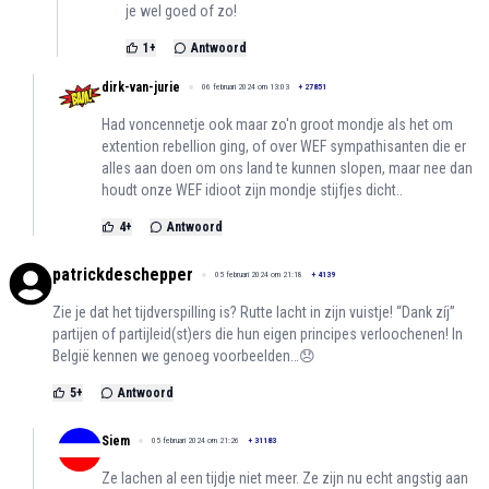
je wel goed of zo!
1
+
Antwoord
dirk-van-jurie
06 februari 2024 om 13:03
+
27851
Had voncennetje ook maar zo'n groot mondje als het om
extention rebellion ging, of over WEF sympathisanten die er
alles aan doen om ons land te kunnen slopen, maar nee dan
houdt onze WEF idioot zijn mondje stijfjes dicht..
4
+
Antwoord
patrickdeschepper
05 februari 2024 om 21:18
+
4139
Zie je dat het tijdverspilling is? Rutte lacht in zijn vuistje! “Dank zíj”
partijen of partijleid(st)ers die hun eigen principes verloochenen! In
België kennen we genoeg voorbeelden…😞
5
+
Antwoord
Siem
05 februari 2024 om 21:26
+
31183
Ze lachen al een tijdje niet meer. Ze zijn nu echt angstig aan