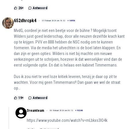
26
+
Antwoord
652dhrcpk4
05 februari 2024 om 18:32
+
16956
MvdG, oordeel je niet een beetje voor de bühne ? Mogelijk toont
Wilders juist goed leiderschap, door alle neuzen dezelfde krach kant
op te krijgen. PVV en BBB hebben de NSC nodig om te kunnen
formeren. Via de media het uitvechten is de boel laten klappen. En
dan zijn er geen opties. Wilders is niet bij machte om nieuwe
verkiezingen uit te schrijven, hoezeer ik dat wenselijker vind dan de
eerst volgende optie. En dat is helaas een kabinet Timmermans.
Dus ik zou niet te veel loze kritiek leveren, tenzij je daar op zit te
wachten. Voor mij geen Timmermans!! Dan gaan we wel de straat
op…
19
+
Antwoord
Dreamteam
06 februari 2024 om 00:13
+
93246
https://www.youtube.com/watch?v=mLbkxs3IO4k