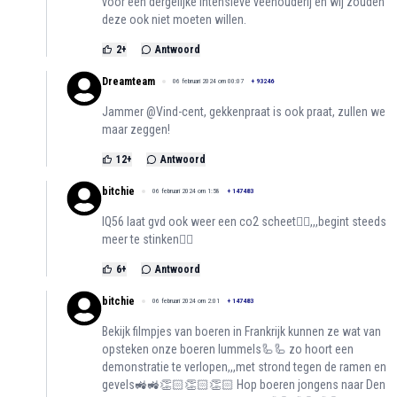
voor een dergelijke intensieve veehouderij en wij zouden
deze ook niet moeten willen.
2
+
Antwoord
Dreamteam
06 februari 2024 om 00:07
+
93246
Jammer @Vind-cent, gekkenpraat is ook praat, zullen we
maar zeggen!
12
+
Antwoord
bitchie
06 februari 2024 om 1:58
+
147483
IQ56 laat gvd ook weer een co2 scheet😮‍💨,,,begint steeds
meer te stinken😶‍🌫️
6
+
Antwoord
bitchie
06 februari 2024 om 2:01
+
147483
Bekijk filmpjes van boeren in Frankrijk kunnen ze wat van
opsteken onze boeren lummels🦾🦾 zo hoort een
demonstratie te verlopen,,,met strond tegen de ramen en
gevels🚜🚜👏🏻👏🏻👏🏻 Hop boeren jongens naar Den