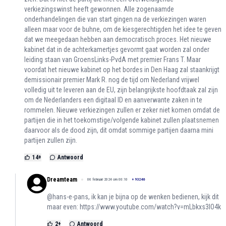
verkiezingswinst heeft gewonnen. Alle zogenaamde
onderhandelingen die van start gingen na de verkiezingen waren
alleen maar voor de buhne, om de kiesgerechtigden het idee te geven
dat we meegedaan hebben aan democratisch proces. Het nieuwe
kabinet dat in de achterkamertjes gevormt gaat worden zal onder
leiding staan van GroensLinks-PvdA met premier Frans T. Maar
voordat het nieuwe kabinet op het bordes in Den Haag zal staankrijgt
demissionair premier Mark R. nog de tijd om Nederland vrijwel
volledig uit te leveren aan de EU, zijn belangrijkste hoofdtaak zal zijn
om de Nederlanders een digitaal ID en aanverwante zaken in te
rommelen. Nieuwe verkiezingen zullen er zeker niet komen omdat de
partijen die in het toekomstige/volgende kabinet zullen plaatsnemen
daarvoor als de dood zijn, dit omdat sommige partijen daarna mini
partijen zullen zijn.
14
+
Antwoord
Dreamteam
06 februari 2024 om 00:10
+
93246
@hans-e-pans, ik kan je bijna op de wenken bedienen, kijk dit
maar even:
https://www.youtube.com/watch?v=mLbkxs3IO4k
2
+
Antwoord