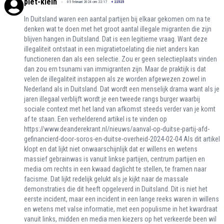
piet-klein
05 februari 2024 om 22:17
+
22525
In Duitsland waren een aantal partijen bij elkaar gekomen om na te
denken wat te doen met het groot aantal illegale migranten die zijn
blijven hangen in Duitsland. Dat is een legitieme vraag. Want deze
illegaliteit ontstaat in een migratietoelating die niet anders kan
functioneren dan als een selectie. Zou er geen selectieplaats vinden
dan zou ern tsunami van immigranten zijn. Maar de praktijk is dat
velen de illegaliteit instappen als ze worden afgewezen zowel in
Nederland als in Duitsland. Dat wordt een menselijk drama want als je
jaren illegaal verblijft wordt je een tweede rangs burger waarbij
sociale context met het land van afkomst steeds verder van je komt
af te staan. Een verhelderend artikel is te vinden op
https://www.deanderekrant.nl/nieuws/aanval-op-duitse-partij-afd-
gefinancierd-door-soros-en-duitse-overheid-2024-02-04
Als dit artikel
klopt en dat lijkt niet onwaarschijnlijk dat er willens en wetens
massief gebrainwas is vanuit linkse partijen, centrum partijen en
media om rechts in een kwaad daglicht te stellen, te framen naar
facisme. Dat lijkt redelijk gelukt als je kijkt naar de massale
demonstraties die dit heeft opgeleverd in Duitsland. Dit is niet het
eerste incident, maar een incident in een lange reeks waren in willens
en wetens met valse informatie, met een populisme in het kwardraat
vanuit links, midden en media men kiezers op het verkeerde been wil