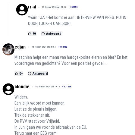
re-al
05 februari 2024 om 21:12
+
209753
*wim : JA ! Het komt er aan : INTERVIEW VAN PRES. PUTIN
DOOR TUCKER CARLSON !
9
+
Antwoord
edjan
05 februari 2024 om 20:01
+
104982
Misschien helpt een menu van hardgekookte eieren en bier? En het
voordragen van gedichten? Voor een positief gevoel ...
0
+
Antwoord
blondie
05 februari 2024 om 19:12
+
171238
Wilders.
Een lelijk woord moet kunnen.
Laat ze de pleuris krijgen.
Trek de stekker er uit.
De PVV staat voor Vrijheid.
In Juni gaan we voor de afbraak van de EU.
Terug naar een EEG vorm.