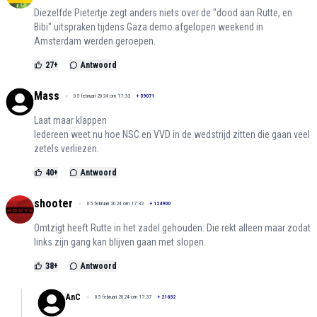
Diezelfde Pietertje zegt anders niets over de "dood aan Rutte, en
Bibi" uitspraken tijdens Gaza demo afgelopen weekend in
Amsterdam werden geroepen.
27
+
Antwoord
Mass
05 februari 2024 om 17:33
+
59071
Laat maar klappen
Iedereen weet nu hoe NSC en VVD in de wedstrijd zitten die gaan veel
zetels verliezen.
40
+
Antwoord
shooter
05 februari 2024 om 17:32
+
124900
Omtzigt heeft Rutte in het zadel gehouden. Die rekt alleen maar zodat
links zijn gang kan blijven gaan met slopen.
38
+
Antwoord
AnC
05 februari 2024 om 17:37
+
21632