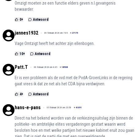
Omzigt moeten ze een functie elders geven n.l.gevangenis
bewaarder.
0
+
Antwoord
jannes1932
06 februari 2024 om 7:05
+
27175
Vage Omtzigt heeft het achter zijn ellenbogen.
10
+
Antwoord
Patt.T
06 februari 2024 om 4:45
+
18908
Er is een probleem als de vvd met de PvdA-GroenLinks in de regering
gaat vrees ik dat ze net als het CDA bijna verdwijnen.
4
+
Antwoord
hans-e-pans
05 februari 2024 om 23:50
+
41091
Direct na het bekend worden van de verkiezingsuitslag zijn binnen de
politieke- en ambtelijke elites vergaderingen gestart waarin werd
besloten hoe en met welke partijen het nieuwe kabinet eruit zou gaan
zien. Dat is niet de partij die met een overweldigende