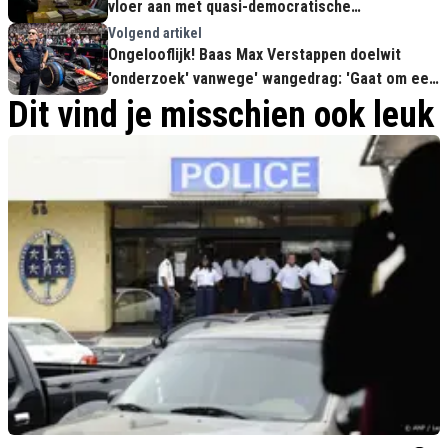
vloer aan met quasi-democratische
Nederlandse staat
Volgend artikel
Ongelooflijk! Baas Max Verstappen doelwit
'onderzoek' vanwege' wangedrag: 'Gaat om een
vrouw'
Dit vind je misschien ook leuk