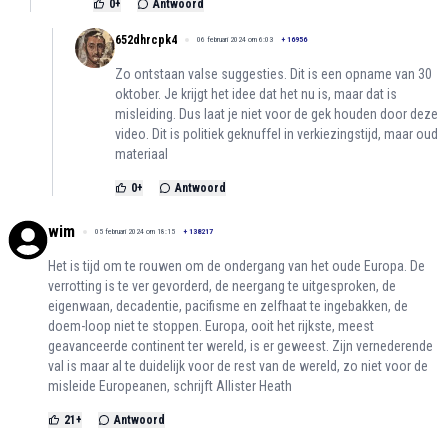
0
+
Antwoord
652dhrcpk4
06 februari 2024 om 6:03
+
16956
Zo ontstaan valse suggesties. Dit is een opname van 30
oktober. Je krijgt het idee dat het nu is, maar dat is
misleiding. Dus laat je niet voor de gek houden door deze
video. Dit is politiek geknuffel in verkiezingstijd, maar oud
materiaal
0
+
Antwoord
wim
05 februari 2024 om 18:15
+
138217
Het is tijd om te rouwen om de ondergang van het oude Europa. De
verrotting is te ver gevorderd, de neergang te uitgesproken, de
eigenwaan, decadentie, pacifisme en zelfhaat te ingebakken, de
doem-loop niet te stoppen. Europa, ooit het rijkste, meest
geavanceerde continent ter wereld, is er geweest. Zijn vernederende
val is maar al te duidelijk voor de rest van de wereld, zo niet voor de
misleide Europeanen, schrijft Allister Heath
21
+
Antwoord