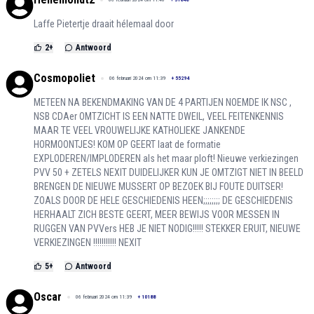
Laffe Pietertje draait hélemaal door
2
+
Antwoord
Cosmopoliet
06 februari 2024 om 11:39
+
55294
METEEN NA BEKENDMAKING VAN DE 4 PARTIJEN NOEMDE IK NSC ,
NSB CDAer OMTZICHT IS EEN NATTE DWEIL, VEEL FEITENKENNIS
MAAR TE VEEL VROUWELIJKE KATHOLIEKE JANKENDE
HORMOONTJES! KOM OP GEERT laat de formatie
EXPLODEREN/IMPLODEREN als het maar ploft! Nieuwe verkiezingen
PVV 50 + ZETELS NEXIT DUIDELIJKER KUN JE OMTZIGT NIET IN BEELD
BRENGEN DE NIEUWE MUSSERT OP BEZOEK BIJ FOUTE DUITSER!
ZOALS DOOR DE HELE GESCHIEDENIS HEEN;;;;;;;; DE GESCHIEDENIS
HERHAALT ZICH BESTE GEERT, MEER BEWIJS VOOR MESSEN IN
RUGGEN VAN PVVers HEB JE NIET NODIG!!!!! STEKKER ERUIT, NIEUWE
VERKIEZINGEN !!!!!!!!!!! NEXIT
5
+
Antwoord
Oscar
06 februari 2024 om 11:39
+
10188