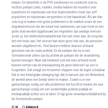
helpen. En datzelfde is de PVV overkomen en overkomt ook nu
rechtse partijen Links, midden, media hebben de mondvol over
populisme en nepnieuws van hun tegenstanders maar zijn zelf
populisten en nepnieuws verspreiders in het kwardraat. Als we dan
ook nog te maken met grote problemen in de realiteit zoals de een
migratieinstroom die we totaal niet aankunnen, per jaar moet er een
grote stad worden bijgebouwd (en migranten zijn aardige mensen
zoals u), het eleltriciteitsnetwerk kan het niet meer aan, de zorg kan
het niet meer aan, het vervoer kan deze groei niet aan, de pensioen
worden uitgekleed etc. Veel kiezers hebben daarom afstand
genomen van de oude politiek. En de partijen die nu in een
formatieronde zitten zijn bij uitstek de partijen die de verandering
kunnen brengen. Maar dat betekent ook dat men afstand moet
kunnen nemen van de brainwashing de jaren intensief op ons is
losgelaten. Dat vraagt om te kunnen stappen over de eigen schaduw.
Dat er een belangrijke uitdaging ligt, dat er kansen zijn om Nederland,
de wereld weer een beetje beter te maken. Zowel is er een
gamechanger nodig om alle problemen het hoofd te bieden als een
gamechanger nodig om een verderfelijke politiek praktijk en
mediapraktijk achter ons te laten. Er ligt grote verantwoordelijkheid bij
de formerende partijen.
6
+
Antwoord