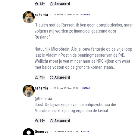
13
+
Antwoord
nehemia
16 februari 2023 om 15:24
+
535768
"Heulen met de Russen, ik ben geen complotdenker, maar
volgens mij worden ze financieel gesteund door
Rusland."
Natuurlijk Microbrein. Als je jouw fantasie op de vrije loop
laat is Vladimir Poetin de penningmeester van de FvD.
Wellicht moet je wat minder naar de NPO kijken om weer
met beide voeten op de grond te komen staan..
41
+
Antwoord
nehemia
16 februari 2023 om 15:28
+
535768
@Generaa
Juist. De bijwerkingen van de antipsychotica die
Microbrein slikt zijn nog erger dan de kwaal.
19
+
Antwoord
Generaa
16 februari 2023 om 17:38
+
12730