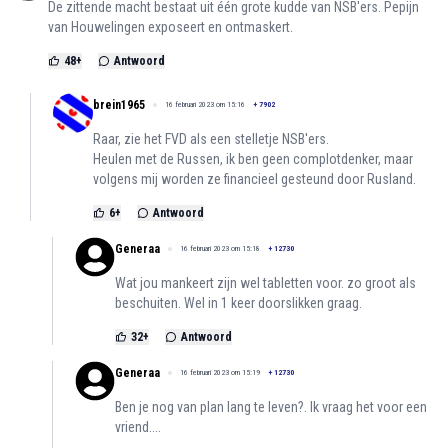
De zittende macht bestaat uit één grote kudde van NSB'ers. Pepijn
van Houwelingen exposeert en ontmaskert.
48
+
Antwoord
brein1965
16 februari 2023 om 15:16
+
7902
Raar, zie het FVD als een stelletje NSB'ers.
Heulen met de Russen, ik ben geen complotdenker, maar
volgens mij worden ze financieel gesteund door Rusland.
6
+
Antwoord
Generaa
16 februari 2023 om 15:18
+
12730
Wat jou mankeert zijn wel tabletten voor. zo groot als
beschuiten. Wel in 1 keer doorslikken graag.
32
+
Antwoord
Generaa
16 februari 2023 om 15:19
+
12730
Ben je nog van plan lang te leven?. Ik vraag het voor een
vriend....