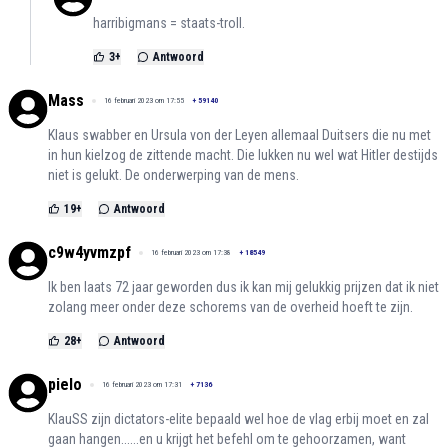
harribigmans = staats-troll.
3
+
Antwoord
Mass
16 februari 2023 om 17:55
+
59140
Klaus swabber en Ursula von der Leyen allemaal Duitsers die nu met
in hun kielzog de zittende macht. Die lukken nu wel wat Hitler destijds
niet is gelukt. De onderwerping van de mens.
19
+
Antwoord
c9w4yvmzpf
16 februari 2023 om 17:38
+
18549
Ik ben laats 72 jaar geworden dus ik kan mij gelukkig prijzen dat ik niet
zolang meer onder deze schorems van de overheid hoeft te zijn.
28
+
Antwoord
pielo
16 februari 2023 om 17:31
+
7136
KlauSS zijn dictators-elite bepaald wel hoe de vlag erbij moet en zal
gaan hangen......en u krijgt het befehl om te gehoorzamen, want