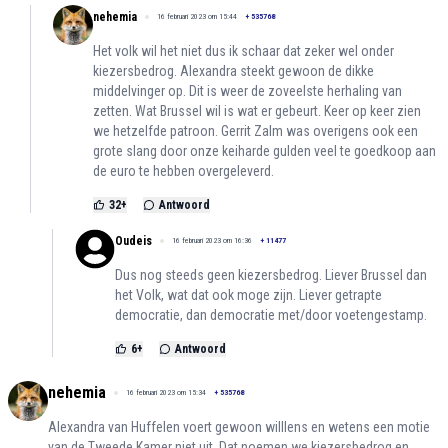
nehemia
16 februari 2023 om 15:44
+
535768
Het volk wil het niet dus ik schaar dat zeker wel onder
kiezersbedrog. Alexandra steekt gewoon de dikke
middelvinger op. Dit is weer de zoveelste herhaling van
zetten. Wat Brussel wil is wat er gebeurt. Keer op keer zien
we hetzelfde patroon. Gerrit Zalm was overigens ook een
grote slang door onze keiharde gulden veel te goedkoop aan
de euro te hebben overgeleverd.
32
+
Antwoord
Oudeis
16 februari 2023 om 16:36
+
11477
Dus nog steeds geen kiezersbedrog. Liever Brussel dan
het Volk, wat dat ook moge zijn. Liever getrapte
democratie, dan democratie met/door voetengestamp.
6
+
Antwoord
nehemia
16 februari 2023 om 15:34
+
535768
Alexandra van Huffelen voert gewoon willlens en wetens een motie
van de Tweede Kamer niet uit. Dat noemen we kiezersbedrog en