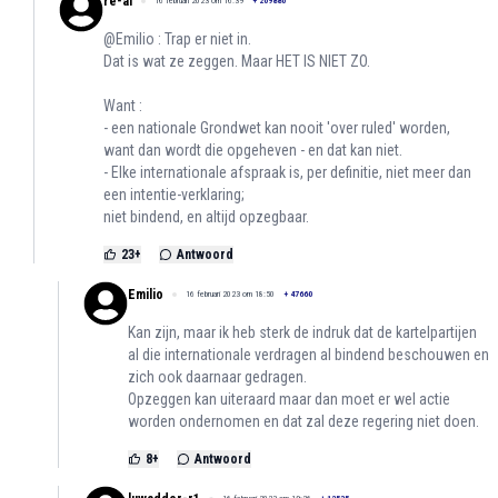
re-al
16 februari 2023 om 16:39
+
209880
@Emilio : Trap er niet in.
Dat is wat ze zeggen. Maar HET IS NIET ZO.
Want :
- een nationale Grondwet kan nooit 'over ruled' worden,
want dan wordt die opgeheven - en dat kan niet.
- Elke internationale afspraak is, per definitie, niet meer dan
een intentie-verklaring;
niet bindend, en altijd opzegbaar.
23
+
Antwoord
Emilio
16 februari 2023 om 18:50
+
47660
Kan zijn, maar ik heb sterk de indruk dat de kartelpartijen
al die internationale verdragen al bindend beschouwen en
zich ook daarnaar gedragen.
Opzeggen kan uiteraard maar dan moet er wel actie
worden ondernomen en dat zal deze regering niet doen.
8
+
Antwoord