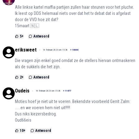
Alle linkse kartel maffia partijen zullen haar steunen voor het pluche.
Ik leest op DDS helemaal niets over dat het tv debat dat is afgelast
door de VVD hoe zit dat?
15maart 🇳🇱
5
+
Antwoord
eriksweet
16 februari 2023 om 15:38
+
16644
Die vragen zijn enkel goed omdat ze de stellers hiervan ontmaskeren
als de sukkels die het zijn.
2
+
Antwoord
Oudeis
16 februari 2023 om 15:38
+
11477
Moties hoef je niet uit te voeren. Bekendste voorbeeld Gerrit Zalm:
......en we voeren hem niet uit!!!!!
Dus niks kiezersbedrog.
Oud66eis
10
+
Antwoord