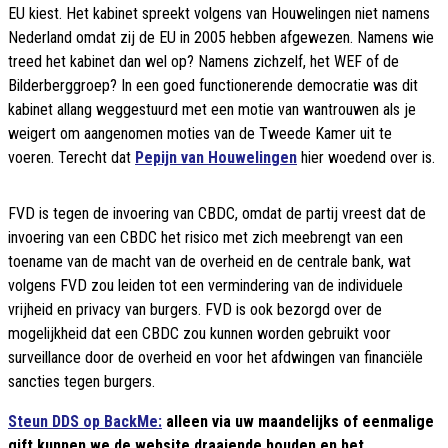
EU kiest. Het kabinet spreekt volgens van Houwelingen niet namens
Nederland omdat zij de EU in 2005 hebben afgewezen. Namens wie
treed het kabinet dan wel op? Namens zichzelf, het WEF of de
Bilderberggroep? In een goed functionerende democratie was dit
kabinet allang weggestuurd met een motie van wantrouwen als je
weigert om aangenomen moties van de Tweede Kamer uit te
voeren. Terecht dat
Pepijn van Houwelingen
hier woedend over is.
FVD is tegen de invoering van CBDC, omdat de partij vreest dat de
invoering van een CBDC het risico met zich meebrengt van een
toename van de macht van de overheid en de centrale bank, wat
volgens FVD zou leiden tot een vermindering van de individuele
vrijheid en privacy van burgers. FVD is ook bezorgd over de
mogelijkheid dat een CBDC zou kunnen worden gebruikt voor
surveillance door de overheid en voor het afdwingen van financiële
sancties tegen burgers.
Steun DDS op BackMe:
alleen via uw maandelijks of eenmalige
gift kunnen we de website draaiende houden en het