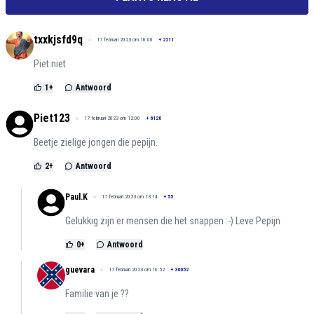
txxkjsfd9q
17 februari 2023 om 18:00
+
2211
Piet niet
1
+
Antwoord
Piet123
17 februari 2023 om 12:00
+
6120
Beetje zielige jongen die pepijn.
2
+
Antwoord
Paul.K
17 februari 2023 om 13:14
+
55
Gelukkig zijn er mensen die het snappen :-) Leve Pepijn
0
+
Antwoord
guevara
17 februari 2023 om 16:52
+
36052
Familie van je ??