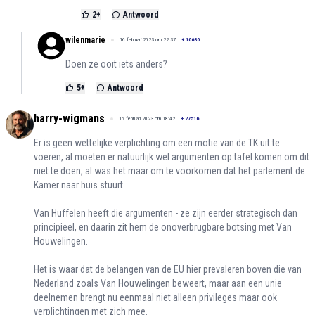
2
+
Antwoord
wilenmarie
16 februari 2023 om 22:37
+
10630
Doen ze ooit iets anders?
5
+
Antwoord
harry-wigmans
16 februari 2023 om 18:42
+
27516
Er is geen wettelijke verplichting om een motie van de TK uit te
voeren, al moeten er natuurlijk wel argumenten op tafel komen om dit
niet te doen, al was het maar om te voorkomen dat het parlement de
Kamer naar huis stuurt.
Van Huffelen heeft die argumenten - ze zijn eerder strategisch dan
principieel, en daarin zit hem de onoverbrugbare botsing met Van
Houwelingen.
Het is waar dat de belangen van de EU hier prevaleren boven die van
Nederland zoals Van Houwelingen beweert, maar aan een unie
deelnemen brengt nu eenmaal niet alleen privileges maar ook
verplichtingen met zich mee.