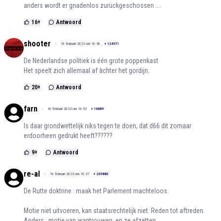
anders wordt er gnadenlos zurückgeschossen ....
16
+
Antwoord
shooter
16 februari 2023 om 16:58
+
124971
De Nederlandse politiek is één grote poppenkast
Het speelt zich allemaal af àchter het gordijn.
20
+
Antwoord
farn
16 februari 2023 om 16:52
+
16889
Is daar grondwettelijk niks tegen te doen, dat d66 dit zomaar
erdoorheen gedrukt heeft??????
9
+
Antwoord
re-al
16 februari 2023 om 16:37
+
209880
De Rutte doktrine : maak het Parlement machteloos.
Motie niet uitvoeren, kan staatsrechtelijk niet. Reden tot aftreden.
Anders : motie van wantrouwen, en ze afzetten.