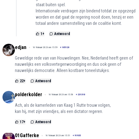
staat buiten spel.
Internationale verdragen zijn bindend totdat ze opgezegd
worden en dat gaat de regering nooit doen, tenzij er een
totaal andere samenstelling van de coalitie komt.
1
+
Antwoord
edjan
16 februari 2023 om 15:59
+
105120
Geweldige rede van van Houwelingen. Nee, Nederland heeft geen of
nauwelijks een volksvertegenwoordiging en dus ook geen of
nauwelijks democratie. Alleen kostbare toneelstukjes.
22
+
Antwoord
polderkolder
16 februari 2023 om 15:56
+
231310
Ach, als de kamerleden van Kaag 1 Rutte trouw volgen,
kan hij, met zijn vriendjes, als een dictator regeren.
17
+
Antwoord
01Gafferke
16 februari 2023 om 15:51
+
91935