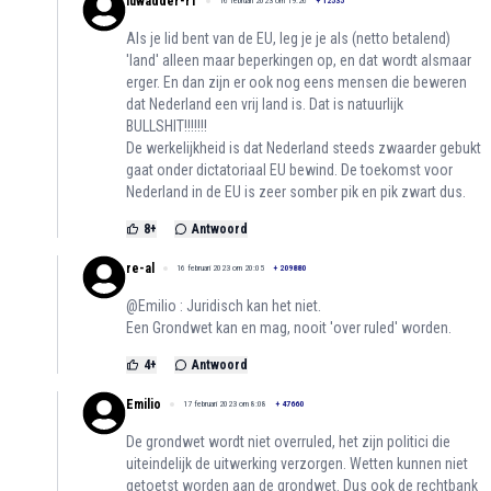
luwadder-r1
16 februari 2023 om 19:26
+
12535
Als je lid bent van de EU, leg je je als (netto betalend)
'land' alleen maar beperkingen op, en dat wordt alsmaar
erger. En dan zijn er ook nog eens mensen die beweren
dat Nederland een vrij land is. Dat is natuurlijk
BULLSHIT!!!!!!!
De werkelijkheid is dat Nederland steeds zwaarder gebukt
gaat onder dictatoriaal EU bewind. De toekomst voor
Nederland in de EU is zeer somber pik en pik zwart dus.
8
+
Antwoord
re-al
16 februari 2023 om 20:05
+
209880
@Emilio : Juridisch kan het niet.
Een Grondwet kan en mag, nooit 'over ruled' worden.
4
+
Antwoord
Emilio
17 februari 2023 om 8:08
+
47660
De grondwet wordt niet overruled, het zijn politici die
uiteindelijk de uitwerking verzorgen. Wetten kunnen niet
getoetst worden aan de grondwet. Dus ook de rechtbank