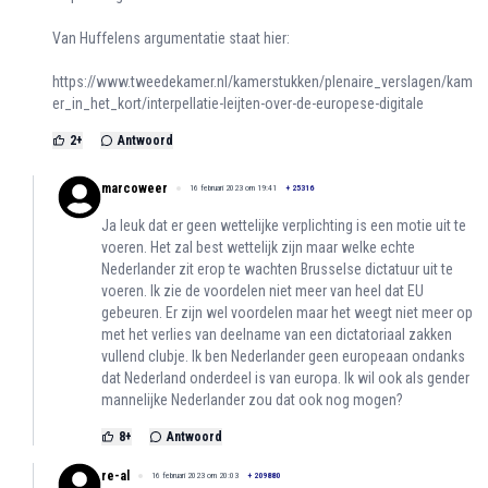
Van Huffelens argumentatie staat hier:
https://www.tweedekamer.nl/kamerstukken/plenaire_verslagen/kam
er_in_het_kort/interpellatie-leijten-over-de-europese-digitale
2
+
Antwoord
marcoweer
16 februari 2023 om 19:41
+
25316
Ja leuk dat er geen wettelijke verplichting is een motie uit te
voeren. Het zal best wettelijk zijn maar welke echte
Nederlander zit erop te wachten Brusselse dictatuur uit te
voeren. Ik zie de voordelen niet meer van heel dat EU
gebeuren. Er zijn wel voordelen maar het weegt niet meer op
met het verlies van deelname van een dictatoriaal zakken
vullend clubje. Ik ben Nederlander geen europeaan ondanks
dat Nederland onderdeel is van europa. Ik wil ook als gender
mannelijke Nederlander zou dat ook nog mogen?
8
+
Antwoord
re-al
16 februari 2023 om 20:03
+
209880