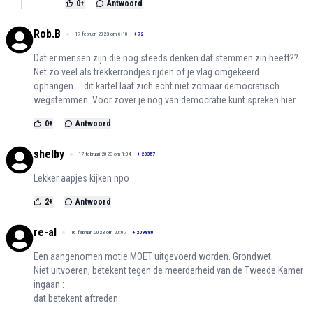
0
+
Antwoord
Rob.B
17 februari 2023 om 6:10
+
72
Dat er mensen zijn die nog steeds denken dat stemmen zin heeft??
Net zo veel als trekkerrondjes rijden of je vlag omgekeerd
ophangen.....dit kartel laat zich echt niet zomaar democratisch
wegstemmen. Voor zover je nog van democratie kunt spreken hier....
0
+
Antwoord
shelby
17 februari 2023 om 1:04
+
20357
Lekker aapjes kijken npo
2
+
Antwoord
re-al
16 februari 2023 om 20:07
+
209880
Een aangenomen motie MOET uitgevoerd worden. Grondwet.
Niet uitvoeren, betekent tegen de meerderheid van de Tweede Kamer
ingaan :
dat betekent aftreden.