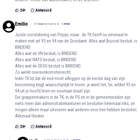
24
+
Antwoord
Emilio
16 februari 2023 om 16:22
+
47660
Juiste constatering van Pepijn, maar...de TK heeft nu eenmaal te
maken met art 93 en 94 van de Grondwet. Alles wat Brussel besluit, is
BINDEND.
Alles wat de VN besluit, is BINDEND.
Alles wat NATO besluit, is BINDEND.
Alles wat de OESO besluit is BINDEND.
Zo werkt overeenkomstenrecht.
Ieder TK lid dat de eed moet afleggen op de eerste dag van zijn
benoeming krijgt waarschijnlijk te horen: je weet het, he, artikel 93 en
94 uit je hoofd leren en voortaan braaf zijn.
Die grappenmakers in de TK, in de PS en in de gemeenteraden zijn
niets meer dan administratiekantoren en besluiten helemaal niks, ze
mogen alleen maar uitvoeren wat anderen voor hen hebben besloten.
Allemaal theater.
24
+
Antwoord