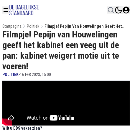
Startpagina
Politiek
Filmpje! Pepijn Van Houwelingen Geeft Het
Filmpje! Pepijn van Houwelingen
Kabinet Een Veeg Uit De Pan: Kabinet Weigert
Motie Uit Te Voeren!
geeft het kabinet een veeg uit de
pan: kabinet weigert motie uit te
voeren!
POLITIEK
•
16 FEB 2023, 15:00
Wilt u DDS vaker zien?