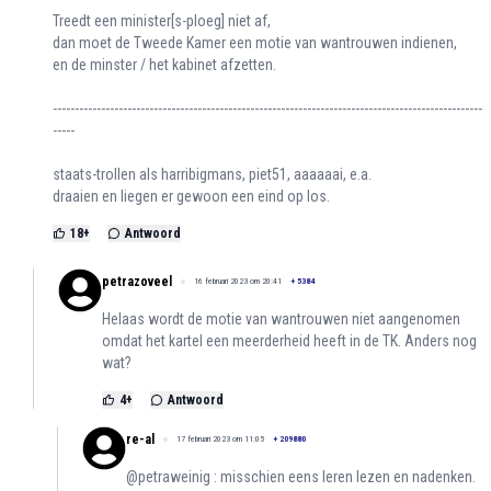
Treedt een minister[s-ploeg] niet af,
dan moet de Tweede Kamer een motie van wantrouwen indienen,
en de minster / het kabinet afzetten.
--------------------------------------------------------------------------------------------------
-----
staats-trollen als harribigmans, piet51, aaaaaai, e.a.
draaien en liegen er gewoon een eind op los.
18
+
Antwoord
petrazoveel
16 februari 2023 om 20:41
+
5384
Helaas wordt de motie van wantrouwen niet aangenomen
omdat het kartel een meerderheid heeft in de TK. Anders nog
wat?
4
+
Antwoord
re-al
17 februari 2023 om 11:05
+
209880
@petraweinig : misschien eens leren lezen en nadenken.