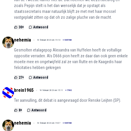
zoals Pepijn stelt is het dan wenselijk dat je opstapt als
staatssecretaris maar natuurlijk blijft ze met met haar mossel
vastgeplakt zitten op dat oh zo zalige pluche van de macht.
30
+
Antwoord
nehemia
16 februari 2023 om 15:13
+
535768
Gesmolten etalagepop Alexandra van Huffelen heeft de voltallige
oppositie verraden. Als D666 pion heeft ze daar dan ook geen enkele
moeite mee en ongetwijfeld zal ze van Rutte en de Kaagedis haar
felicitaties hebben gekregen
27
+
Antwoord
brein1965
16 februari 2023 om 15:11
+
7902
Ter aanvulling, dit debat is aangevraagd door Renske Leijten (SP).
8
+
Antwoord
nehemia
16 februari 2023 om 15:07
+
535768