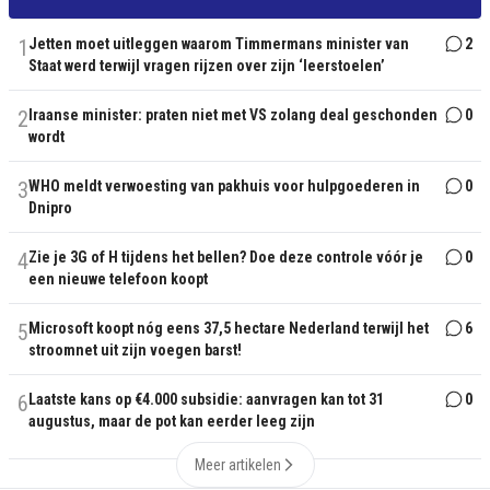
1
Jetten moet uitleggen waarom Timmermans minister van
2
Staat werd terwijl vragen rijzen over zijn ‘leerstoelen’
2
Iraanse minister: praten niet met VS zolang deal geschonden
0
wordt
3
WHO meldt verwoesting van pakhuis voor hulpgoederen in
0
Dnipro
4
Zie je 3G of H tijdens het bellen? Doe deze controle vóór je
0
een nieuwe telefoon koopt
5
Microsoft koopt nóg eens 37,5 hectare Nederland terwijl het
6
stroomnet uit zijn voegen barst!
6
Laatste kans op €4.000 subsidie: aanvragen kan tot 31
0
augustus, maar de pot kan eerder leeg zijn
Meer artikelen