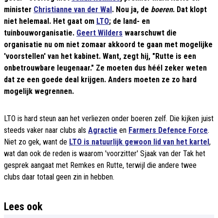
minister
Christianne van der Wal
. Nou ja, de
boeren
. Dat klopt
niet helemaal. Het gaat om
LTO
; de land- en
tuinbouworganisatie.
Geert Wilders
waarschuwt die
organisatie nu om niet zomaar akkoord te gaan met mogelijke
'voorstellen' van het kabinet. Want, zegt hij, "Rutte is een
onbetrouwbare leugenaar." Ze moeten dus héél zeker weten
dat ze een goede deal krijgen. Anders moeten ze zo hard
mogelijk wegrennen.
LTO is hard steun aan het verliezen onder boeren zelf. Die kijken juist
steeds vaker naar clubs als
Agractie
en
Farmers Defence Force
.
Niet zo gek, want de
LTO is natuurlijk gewoon lid van het kartel
,
wat dan ook de reden is waarom 'voorzitter' Sjaak van der Tak het
gesprek aangaat met Remkes en Rutte, terwijl die andere twee
clubs daar totaal geen zin in hebben.
Lees ook