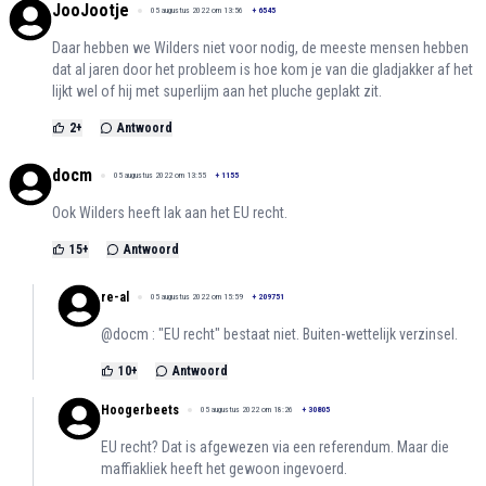
JooJootje
05 augustus 2022 om 13:56
+
6545
Daar hebben we Wilders niet voor nodig, de meeste mensen hebben
dat al jaren door het probleem is hoe kom je van die gladjakker af het
lijkt wel of hij met superlijm aan het pluche geplakt zit.
2
+
Antwoord
docm
05 augustus 2022 om 13:55
+
1155
Ook Wilders heeft lak aan het EU recht.
15
+
Antwoord
re-al
05 augustus 2022 om 15:59
+
209751
@docm : "EU recht" bestaat niet. Buiten-wettelijk verzinsel.
10
+
Antwoord
Hoogerbeets
05 augustus 2022 om 18:26
+
30805
EU recht? Dat is afgewezen via een referendum. Maar die
maffiakliek heeft het gewoon ingevoerd.