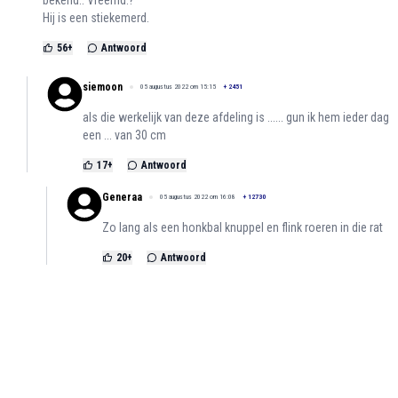
bekend.. Vreemd.?
Hij is een stiekemerd.
56
+
Antwoord
siemoon
05 augustus 2022 om 15:15
+
2451
als die werkelijk van deze afdeling is ...... gun ik hem ieder dag
een ... van 30 cm
17
+
Antwoord
Generaa
05 augustus 2022 om 16:08
+
12730
Zo lang als een honkbal knuppel en flink roeren in die rat
20
+
Antwoord