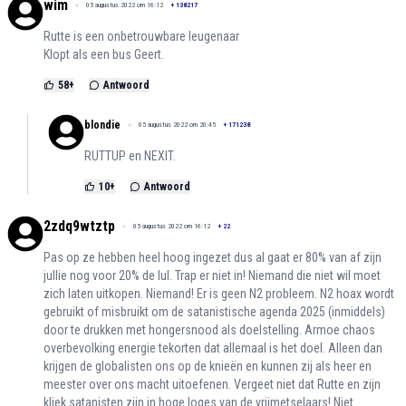
wim
05 augustus 2022 om 16:12
+
138217
Rutte is een onbetrouwbare leugenaar
Klopt als een bus Geert.
58
+
Antwoord
blondie
05 augustus 2022 om 20:45
+
171238
RUTTUP en NEXIT.
10
+
Antwoord
2zdq9wtztp
05 augustus 2022 om 16:12
+
22
Pas op ze hebben heel hoog ingezet dus al gaat er 80% van af zijn
jullie nog voor 20% de lul. Trap er niet in! Niemand die niet wil moet
zich laten uitkopen. Niemand! Er is geen N2 probleem. N2 hoax wordt
gebruikt of misbruikt om de satanistische agenda 2025 (inmiddels)
door te drukken met hongersnood als doelstelling. Armoe chaos
overbevolking energie tekorten dat allemaal is het doel. Alleen dan
krijgen de globalisten ons op de knieën en kunnen zij als heer en
meester over ons macht uitoefenen. Vergeet niet dat Rutte en zijn
kliek satanisten zijn in hoge loges van de vrijmetselaars! Niet