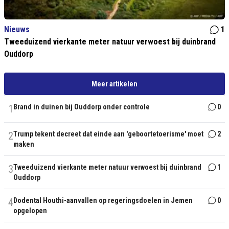
Nieuws
1
Tweeduizend vierkante meter natuur verwoest bij duinbrand
Ouddorp
Meer artikelen
1
Brand in duinen bij Ouddorp onder controle
0
2
Trump tekent decreet dat einde aan 'geboortetoerisme' moet
2
maken
3
Tweeduizend vierkante meter natuur verwoest bij duinbrand
1
Ouddorp
4
Dodental Houthi-aanvallen op regeringsdoelen in Jemen
0
opgelopen