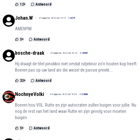
12
+
Antwoord
Johan.W
05 augustus 2022 om 19:15
+
4279
AMEN!!!M
5
+
Antwoord
bosche-draak
05 augustus 2022 om 18:25
+
16687
Hij draagt de titel pinokkio niet omdat rutjeknor zo'n houten kop heeft.
Boeren pas op uw land als die wezel de passie preekt....
33
+
Antwoord
NochnyeVolki
05 augustus 2022 om 18:09
+
21888
Boeren hou VOL. Rutte en zijn autocraten zullen buigen voor jullie. Nu
nog de rest van het land waar Rutte en zijn gevolg voor moeten
buigen.
5
+
Antwoord