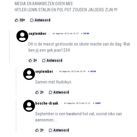
MEDIA EN BANKWEZEN DOEN MEE
HITLER LENIN STALIN EN POL POT ZOUDEN JALOERS ZIJN !!!!
30
+
Antwoord
september
06 augustus 2022 om 10:57
+
18184
Dit is de meest gestoorde en idiote reactie van de dag. Wat
ben jij een gek jean1234
3
+
Antwoord
september
06 augustus 2022 om 10:59
+
18184
Samen met Hudokus.
2
+
Antwoord
bosche-draak
06 augustus 2022 om 21:22
+
16687
September is een kwakend hol vat, vooral niks van
aannemen....
2
+
Antwoord