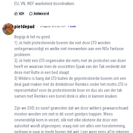
EU, VN, WEF wanbeleid doordrukken.
62
+
Antwoord
pietdepad
05 augustus 2022 om 15:47
+
22430
Begrijp ik het nu goed.
1) Je hebt protesterende boeren die niet door LTO worden
vertegenwoordigt en welke niet meewerken aan een NOx fantasie
probleem.
2) Je hebt een LTO-organisatie die niets met de protesten van doen
heeft en waarvan men de voorzitten Sjaak van der Tak verdenkt dat
deze met Rutte in een bed slaapt.
3) Wilders is bang dat LTO buiten de geprotesteerde boeren om een
deal gaat maken met de drinkebroer Remkes onder het motto LTO is
representatief voor de protesterende boer en dus als van der tak
samen met Remkes een borrel drink is alles in kannen kruiken.
Zijn we GVD zo naïef geworden dat we door wilders gewaarschuwd
moeten worden om niet in dit soort geintjes trappen. Wees
onvriendelijk kom in verzet, slik niet elke idioterie die door een
autoriteit wordt afgeroepen, vraag niet om alles een toestemming,
gedraag je naar je mede burger dat wel. Leer weer eens af te rekenen