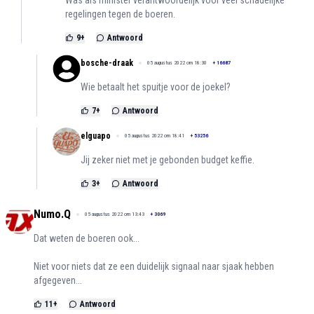
Was als minister verantwoordelijk voor veel schadelijke
regelingen tegen de boeren.
9
+
Antwoord
bosche-draak
05 augustus 2022 om 18:30
+
16687
Wie betaalt het spuitje voor de joekel?
7
+
Antwoord
elguapo
05 augustus 2022 om 18:41
+
53256
Jij zeker niet met je gebonden budget keffie.
3
+
Antwoord
Numo.Q
05 augustus 2022 om 13:43
+
3069
Dat weten de boeren ook...
Niet voor niets dat ze een duidelijk signaal naar sjaak hebben
afgegeven...
11
+
Antwoord