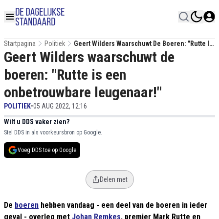
Startpagina
Politiek
Geert Wilders Waarschuwt De Boeren: "Rutte Is
Geert Wilders waarschuwt de
Een Onbetrouwbare Leugenaar!"
boeren: "Rutte is een
onbetrouwbare leugenaar!"
POLITIEK
•
05 AUG 2022, 12:16
Wilt u DDS vaker zien?
Stel DDS in als voorkeursbron op Google.
Voeg DDS toe op Google
Delen met
De
boeren
hebben vandaag - een deel van de boeren in ieder
geval - overleg met
Johan Remkes
, premier Mark Rutte en