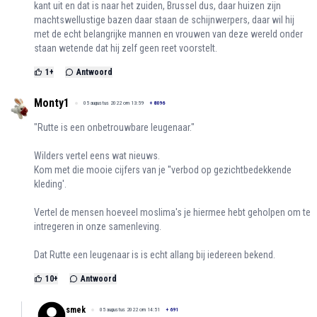
kant uit en dat is naar het zuiden, Brussel dus, daar huizen zijn
machtswellustige bazen daar staan de schijnwerpers, daar wil hij
met de echt belangrijke mannen en vrouwen van deze wereld onder
staan wetende dat hij zelf geen reet voorstelt.
1
+
Antwoord
Monty1
05 augustus 2022 om 13:59
+
8096
"Rutte is een onbetrouwbare leugenaar."
Wilders vertel eens wat nieuws.
Kom met die mooie cijfers van je ''verbod op gezichtbedekkende
kleding'.
Vertel de mensen hoeveel moslima's je hiermee hebt geholpen om te
intregeren in onze samenleving.
Dat Rutte een leugenaar is is echt allang bij iedereen bekend.
10
+
Antwoord
smek
05 augustus 2022 om 14:51
+
691