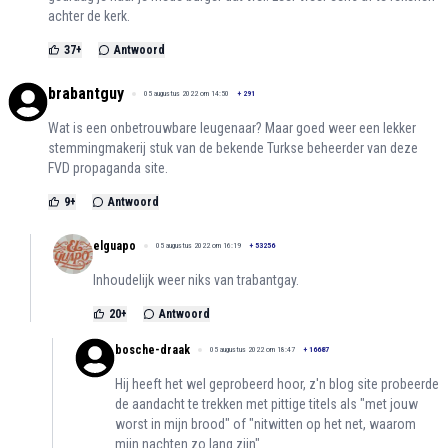
achter de kerk.
37
+
Antwoord
brabantguy
05 augustus 2022 om 14:50
+
291
Wat is een onbetrouwbare leugenaar? Maar goed weer een lekker
stemmingmakerij stuk van de bekende Turkse beheerder van deze
FVD propaganda site.
9
+
Antwoord
elguapo
05 augustus 2022 om 16:19
+
53256
Inhoudelijk weer niks van trabantgay.
20
+
Antwoord
bosche-draak
05 augustus 2022 om 18:47
+
16687
Hij heeft het wel geprobeerd hoor, z'n blog site probeerde
de aandacht te trekken met pittige titels als "met jouw
worst in mijn brood" of "nitwitten op het net, waarom
mijn nachten zo lang zijn"