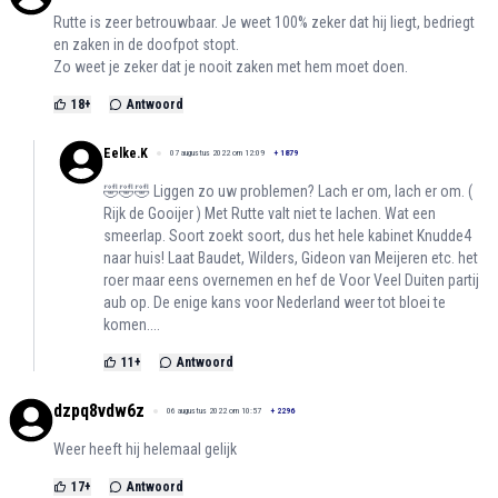
Rutte is zeer betrouwbaar. Je weet 100% zeker dat hij liegt, bedriegt
en zaken in de doofpot stopt.
Zo weet je zeker dat je nooit zaken met hem moet doen.
18
+
Antwoord
Eelke.K
07 augustus 2022 om 12:09
+
1879
🤣🤣🤣 Liggen zo uw problemen? Lach er om, lach er om. (
Rijk de Gooijer ) Met Rutte valt niet te lachen. Wat een
smeerlap. Soort zoekt soort, dus het hele kabinet Knudde4
naar huis! Laat Baudet, Wilders, Gideon van Meijeren etc. het
roer maar eens overnemen en hef de Voor Veel Duiten partij
aub op. De enige kans voor Nederland weer tot bloei te
komen....
11
+
Antwoord
dzpq8vdw6z
06 augustus 2022 om 10:57
+
2296
Weer heeft hij helemaal gelijk
17
+
Antwoord