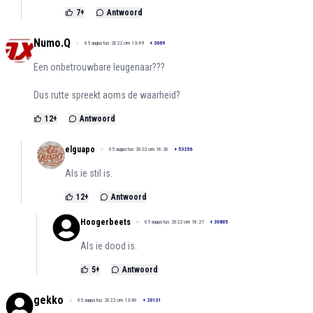
7
+
Antwoord
Numo.Q
05 augustus 2022 om 13:49
+
3069
Een onbetrouwbare leugenaar???
Dus rutte spreekt aoms de waarheid?
12
+
Antwoord
elguapo
05 augustus 2022 om 16:26
+
53256
Als ie stil is.
12
+
Antwoord
Hoogerbeets
05 augustus 2022 om 18:27
+
30805
Als ie dood is.
5
+
Antwoord
gekko
05 augustus 2022 om 13:46
+
20131