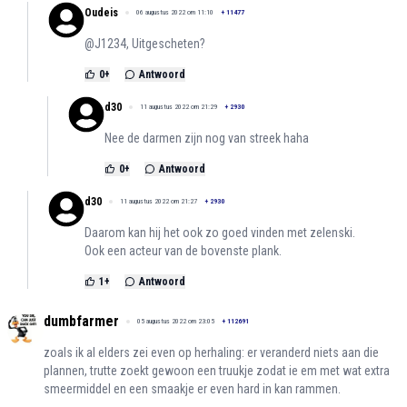
Oudeis
06 augustus 2022 om 11:10
+
11477
@J1234, Uitgescheten?
0
+
Antwoord
d30
11 augustus 2022 om 21:29
+
2930
Nee de darmen zijn nog van streek haha
0
+
Antwoord
d30
11 augustus 2022 om 21:27
+
2930
Daarom kan hij het ook zo goed vinden met zelenski.
Ook een acteur van de bovenste plank.
1
+
Antwoord
dumbfarmer
05 augustus 2022 om 23:05
+
112691
zoals ik al elders zei even op herhaling: er veranderd niets aan die
plannen, trutte zoekt gewoon een truukje zodat ie em met wat extra
smeermiddel en een smaakje er even hard in kan rammen.