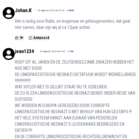
Johan.K
06 augustus 2022 om 10:52
+
6344
Het is lastig voor Rutte, en leugenaar en geheugenverlies, dat gaat
niet samen, daar zijn wij al ca 12jaar achter.
9
+
Antwoord
jean1234
06 augustus 2022 om 3:49
+
144
ROEP DIT AL JAREN ÈN DE ZELFGENOEGZAME DWAZEN HEBBEN HET
NOG NIET DOOR
DE LINKSFASCISTISCHE NEONAZI DICTATUUR WORDT WERKELIJKHEID
!!!!!!!!!!!!!!!!!
WAT HITLER NIET IS GELUKT STAAT NU TE GEBEUREN.
DE EU IS EEN LINKSFASCISTISCHE NEONAZI BENDE ONDER REGIE VAN
DUITSERS
WE WORDEN IN EUROPA GEREGEERD DOOR CORRUPTE
LINKSFASCISTISCHE NEONAZI`S MET BEHULP VAN HUN GESTAPO !!!
HET HELE SYSTEEM HANGT AAN ELKAAR VAN PEDOFIELEN
LINKSFASCISTISCHE NEONAZI`S LEUGENAARS BEDRIEGERS EN
DIEVEN !!!!
EN DE CORRUPTE LINKSFASCISTISCHE RECHTERLIJKEMACHT EN