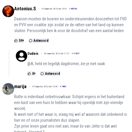
Antonius.S
05 augustus 2022 om 13:41
+
83733
Daarom moeten de boeren en ondersteunenden doorzetten tot FVD
en PVV een coalitie zijn zodat ze de ratten van het land op kunnen
sluiten. Persoonlijk ben ik voor de doodstraf van een aantal lieden.
59
+
Antwoord
Oudeis
06 augustus 2022 om 11:27
+
11477
@A, held en tegelijk dagdromer, zie je niet vaak
0
+
Antwoord
marija
05 augustus 2022 om 13:34
+
7801
Rutte is inderdaad onbetrouwbaar. Schijnt ergens in het buitenland
een kast van een huis te hebben waar hij openlijk met zijn vriendje
woont,
Ik weet niet of het waar is, vraag mij wel af waarom dat onbekend is
hier en of onze journalisten dus slapen.
Zijn prive leven gaat ons niet aan, maar bv van Jette is dat wel