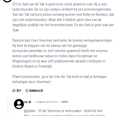
LTO-er Sjak van de Tak is geen boer, nooit geweest ook. Hij is een
rasbestuurder, die nu zijn centjes verdient bij een boerenorganisatie.
Van der Tak zal best prima overweg kunnen met Rutte en Remkes, dat
zijn ook rasbestuurders. Maar alle 3 hebben geen idee van de
dagelijkse praktijk van het boerenbestaan. En dus heb je geen zak aan
Sjak.
Daarom kan Cees Veerman veel beter de boeren vertegenwoordigen.
Hij kent de klappen van de zweep van het geniepige
bestuurderswereldje (is zelf minister geweest) heeft een enorme
kennis van landbouw, natuur en milieu (was hoogleraar on
Wageningen) en hij was zelf praktiserende agrariër ( bedrijven in
Hoekse Waard en Frankrijk).
Ofwel boerenclubs: gooi die Van der Tak eruit en laat je belangen
behartigen door Veerman!
61
+
Antwoord
re-al
05 augustus 2022 om 16:01
+
209751
@gekko : Of die Veerman te vertrouwen : denk het niet.