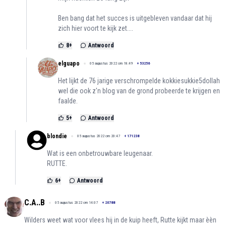
Ben bang dat het succes is uitgebleven vandaar dat hij
zich hier voort te kijk zet....
8
+
Antwoord
elguapo
05 augustus 2022 om 18:49
+
53256
Het lijkt de 76 jarige verschrompelde kokkiesukkie5dollah
wel die ook z'n blog van de grond probeerde te krijgen en
faalde.
5
+
Antwoord
blondie
05 augustus 2022 om 20:47
+
171238
Wat is een onbetrouwbare leugenaar.
RUTTE.
6
+
Antwoord
C.A..B
05 augustus 2022 om 14:07
+
20788
Wilders weet wat voor vlees hij in de kuip heeft, Rutte kijkt maar èèn