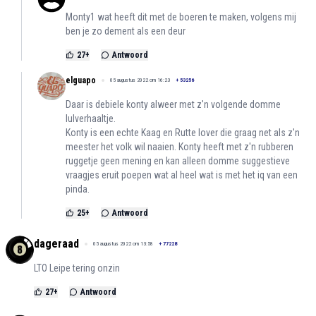
Monty1 wat heeft dit met de boeren te maken, volgens mij
ben je zo dement als een deur
27
+
Antwoord
elguapo
05 augustus 2022 om 16:23
+
53256
Daar is debiele konty alweer met z'n volgende domme
lulverhaaltje.
Konty is een echte Kaag en Rutte lover die graag net als z'n
meester het volk wil naaien. Konty heeft met z'n rubberen
ruggetje geen mening en kan alleen domme suggestieve
vraagjes eruit poepen wat al heel wat is met het iq van een
pinda.
25
+
Antwoord
dageraad
05 augustus 2022 om 13:58
+
77228
LTO Leipe tering onzin
27
+
Antwoord