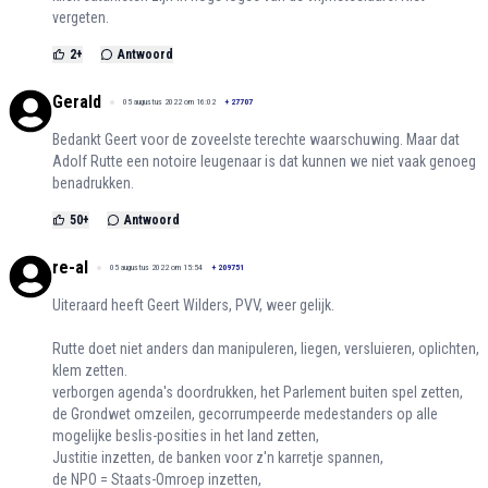
vergeten.
2
+
Antwoord
Gerald
05 augustus 2022 om 16:02
+
27707
Bedankt Geert voor de zoveelste terechte waarschuwing. Maar dat
Adolf Rutte een notoire leugenaar is dat kunnen we niet vaak genoeg
benadrukken.
50
+
Antwoord
re-al
05 augustus 2022 om 15:54
+
209751
Uiteraard heeft Geert Wilders, PVV, weer gelijk.
Rutte doet niet anders dan manipuleren, liegen, versluieren, oplichten,
klem zetten.
verborgen agenda's doordrukken, het Parlement buiten spel zetten,
de Grondwet omzeilen, gecorrumpeerde medestanders op alle
mogelijke beslis-posities in het land zetten,
Justitie inzetten, de banken voor z'n karretje spannen,
de NPO = Staats-Omroep inzetten,