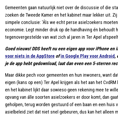
Gemeenten gaan natuurlijk niet over de discussie of die s
zoeken de Tweede Kamer en het kabinet maar lekker uit. Zij
simpele conclusie: 'Áls we echt perse asielzoekers moeten 
economie. Legt minder druk op de handhaving én behoudt he
tegenovergestelde van wat zich al jaren in Ter Apel afspeelt
Goed nieuws! DDS heeft nu een eigen app voor iPhone en i
voor niets in de AppStore
of
in Google Play voor Android
,
je de app hebt gedownload, laat dan even een 5-sterren rece
Maar dikke pech voor gemeenten en hun inwoners, want da
eigen (kans op een) Ter Apel krijgen als het aan het CvdRM l
en het kabinet lijkt daar sowieso geen rekening mee te wil
opvang van álle soorten asielzoekers er door komt, dan gaat
geholpen, terug worden gestuurd of een baan en een huis v
asielbeleid ziet dat niet snel gebeuren, dus kan het alleen 