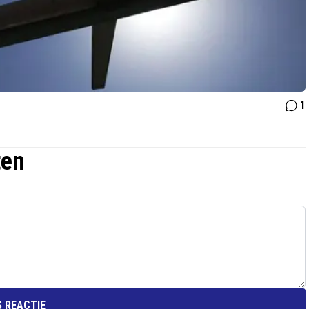
1
ten
 REACTIE