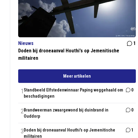
Nieuws
1
Doden bij droneaanval Houthi's op Jemenitische
militairen
Meer artikelen
1
Standbeeld Elfstedenwinnaar Paping weggehaald om
0
beschadigingen
2
Brandweerman zwaargewond bij duinbrand in
0
Ouddorp
3
Doden bij droneaanval Houthi's op Jemenitische
1
militairen