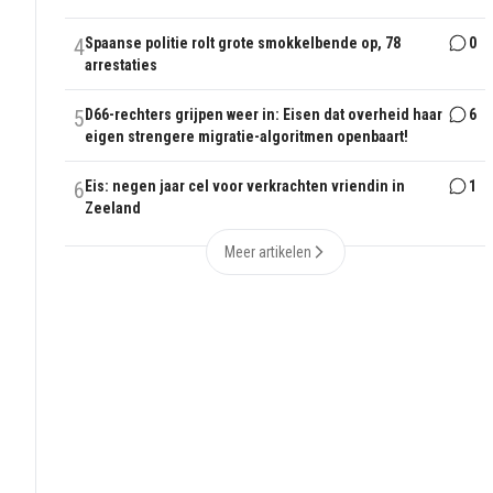
4
Spaanse politie rolt grote smokkelbende op, 78
0
arrestaties
5
D66-rechters grijpen weer in: Eisen dat overheid haar
6
eigen strengere migratie-algoritmen openbaart!
6
Eis: negen jaar cel voor verkrachten vriendin in
1
Zeeland
Meer artikelen