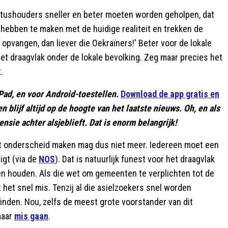
tatushouders sneller en beter moeten worden geholpen, dat
 hebben te maken met de huidige realiteit en trekken de
opvangen, dan liever die Oekraïners!' Beter voor de lokale
t draagvlak onder de lokale bevolking. Zeg maar precies het
.
Pad, en voor Android-toestellen.
Download de app gratis en
 en blijf altijd op de hoogte van het laatste nieuws. Oh, en als
nsie achter alsjeblieft. Dat is enorm belangrijk!
t onderscheid maken mag dus niet meer. Iedereen moet een
igt (via de
NOS
). Dat is natuurlijk funest voor het draagvlak
len houden. Als die wet om gemeenten te verplichten tot de
 het snel mis. Tenzij al die asielzoekers snel worden
inden. Nou, zelfs de meest grote voorstander van dit
maar
mis gaan
.