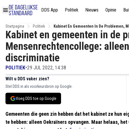
DDS App
Politiek
Nieuws
Opinie
Bui
Startpagina
Politiek
Kabinet En Gemeenten In De Problemen, M
Kabinet en gemeenten in de 
Mensenrechtencollege: alleen
discriminatie
POLITIEK
•
29 JUL 2022, 14:38
Wilt u DDS vaker zien?
Stel DDS in als voorkeursbron op Google.
Voeg DDS toe op Google
Gemeenten die geen zin hebben dat het kabinet ze hun ei
te hebben: alleen Oekraïners opvangen. Maar helaas, het