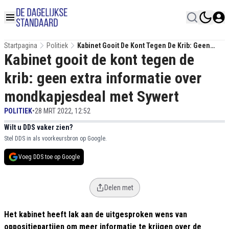
Startpagina
Politiek
Kabinet Gooit De Kont Tegen De Krib: Geen
Kabinet gooit de kont tegen de
Extra Informatie Over Mondkapjesdeal Met
Sywert
krib: geen extra informatie over
mondkapjesdeal met Sywert
POLITIEK
•
28 MRT 2022, 12:52
Wilt u DDS vaker zien?
Stel DDS in als voorkeursbron op Google.
Voeg DDS toe op Google
Delen met
Het kabinet heeft lak aan de uitgesproken wens van
oppositiepartijen om meer informatie te krijgen over de