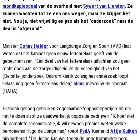
mondkapjesdeal
van de overheid met
Sywert van Lienden
. Ze
kunnen wachten tot ze een ons wegen, maar ze krijgen het
niet. Nou ja, niet vrijwillig en pas als het "onderzoek" naar de
deal is "afgerond."
Minister
Conny Helder
voor Langdurige Zorg en Sport (VVD) laat
weten dat het kabinet geen nieuw feitenrelaas geeft van de
gebeurtenissen. "Een deel van het feitenrelaas uitlichten zou geen
recht doen aan de zorgvuldigheid en de volledigheid van het
(Deloitte-)onderzoek. Daarom kan ik zolang het onderzoek loopt
helaas nog geen feitenrelaas delen,"
aldus
mevrouw de 'liberaal'
(HAHA).
Hilarisch genoeg gebruiken zogenaamde 'oppositiepartijen' dit om
net te doen alsof ze daadwerkelijk oppositie bedrijven. "Ik hoef niet
de complete reconstructie, ik wil gewoon precies weten welke
bemoeienis Hugo de Jonge had," roept
PvdA
-Kamerlid
Attje Kuiken
bijvoorbeeld. "De Jonge kan wél tegen de opgetrommelde pers