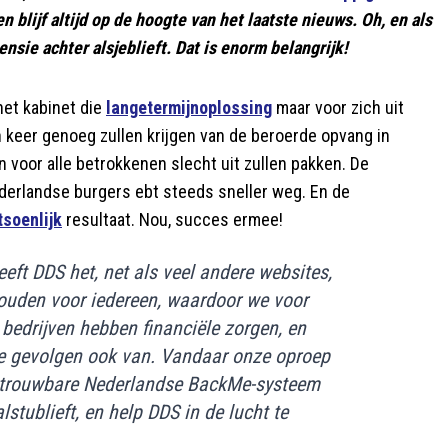
 en blijf altijd op de hoogte van het laatste nieuws. Oh, en als
nsie achter alsjeblieft. Dat is enorm belangrijk!
het kabinet die
langetermijnoplossing
maar voor zich uit
n keer genoeg zullen krijgen van de beroerde opvang in
 voor alle betrokkenen slecht uit zullen pakken. De
derlandse burgers ebt steeds sneller weg. En de
tsoenlijk
resultaat. Nou, succes ermee!
eft DDS het, net als veel andere websites,
 houden voor iedereen, waardoor we voor
bedrijven hebben financiële zorgen, en
de gevolgen ook van. Vandaar onze oproep
t betrouwbare Nederlandse BackMe-systeem
alstublieft, en help DDS in de lucht te