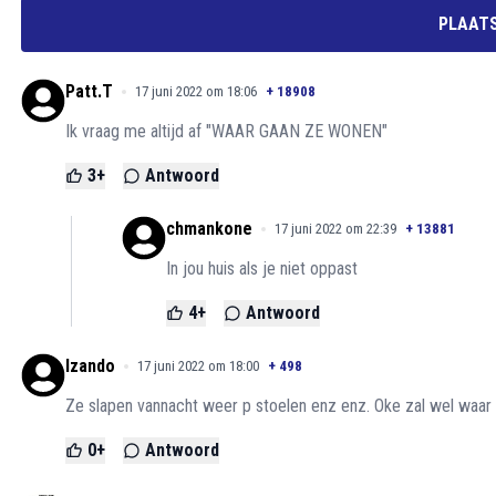
PLAATS
Patt.T
17 juni 2022 om 18:06
+
18908
Ik vraag me altijd af "WAAR GAAN ZE WONEN"
3
+
Antwoord
chmankone
17 juni 2022 om 22:39
+
13881
In jou huis als je niet oppast
4
+
Antwoord
lzando
17 juni 2022 om 18:00
+
498
Ze slapen vannacht weer p stoelen enz enz. Oke zal wel waa
0
+
Antwoord