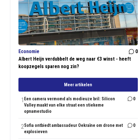
Economie
0
Albert Heijn verdubbelt de weg naar €3 winst - heeft
koopzegels sparen nog zin?
Meer artikelen
1
Een camera vermomd als modieuze bril: Silicon
0
Valley maakt van elke straat een stiekeme
opnamestudio
2
Sofia ontbiedt ambassadeur Oekraïne om drone met
0
explosieven