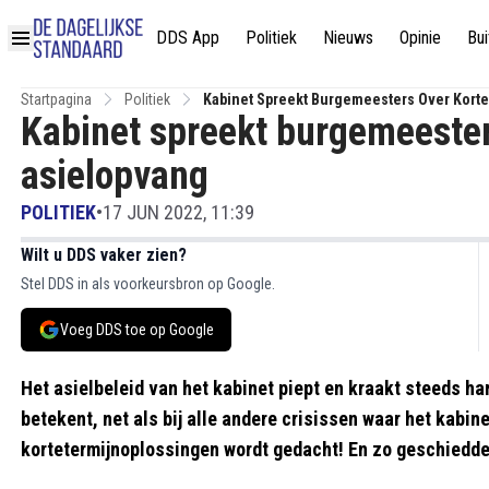
DDS App
Politiek
Nieuws
Opinie
Bui
Startpagina
Politiek
Kabinet Spreekt Burgemeesters Over Kort
Kabinet spreekt burgemeester
asielopvang
POLITIEK
•
17 JUN 2022, 11:39
Wilt u DDS vaker zien?
Stel DDS in als voorkeursbron op Google.
Voeg DDS toe op Google
Het asielbeleid van het kabinet piept en kraakt steeds har
betekent, net als bij alle andere crisissen waar het kabin
kortetermijnoplossingen wordt gedacht! En zo geschiedde