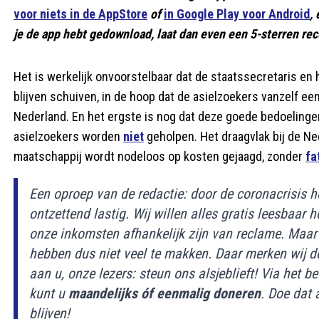
voor niets in de AppStore
of
in Google Play voor Android
,
je de app hebt gedownload, laat dan even een 5-sterren rece
Het is werkelijk onvoorstelbaar dat de staatssecretaris en 
blijven schuiven, in de hoop dat de asielzoekers vanzelf ee
Nederland. En het ergste is nog dat deze goede bedoelingen
asielzoekers worden
niet
geholpen. Het draagvlak bij de Ne
maatschappij wordt nodeloos op kosten gejaagd, zonder
fa
Een oproep van de redactie: door de coronacrisis he
ontzettend lastig. Wij willen alles gratis leesbaar
onze inkomsten afhankelijk zijn van reclame. Maar 
hebben dus niet veel te makken. Daar merken wij 
aan u, onze lezers: steun ons alsjeblieft! Via he
kunt u
maandelijks óf eenmalig doneren
. Doe dat 
blijven!