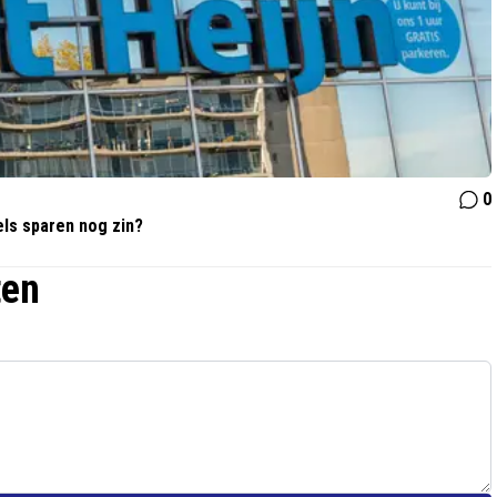
0
els sparen nog zin?
ten