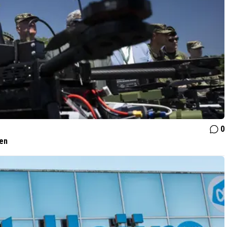
0
ven