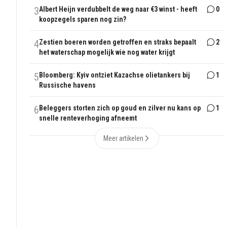
3
Albert Heijn verdubbelt de weg naar €3 winst - heeft
0
koopzegels sparen nog zin?
4
Zestien boeren worden getroffen en straks bepaalt
2
het waterschap mogelijk wie nog water krijgt
5
Bloomberg: Kyiv ontziet Kazachse olietankers bij
1
Russische havens
6
Beleggers storten zich op goud en zilver nu kans op
1
snelle renteverhoging afneemt
Meer artikelen