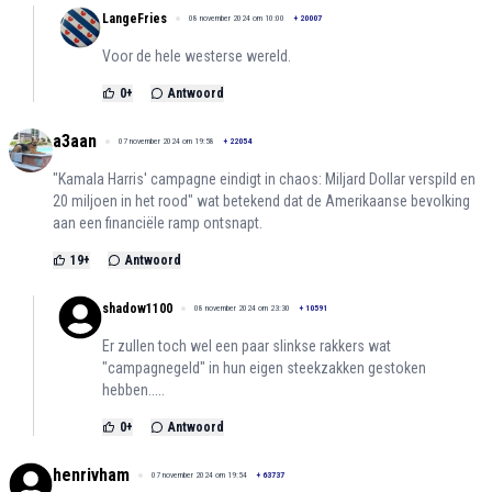
LangeFries
08 november 2024 om 10:00
+
20007
Voor de hele westerse wereld.
0
+
Antwoord
a3aan
07 november 2024 om 19:58
+
22054
"Kamala Harris' campagne eindigt in chaos: Miljard Dollar verspild en
20 miljoen in het rood" wat betekend dat de Amerikaanse bevolking
aan een financiële ramp ontsnapt.
19
+
Antwoord
shadow1100
08 november 2024 om 23:30
+
10591
Er zullen toch wel een paar slinkse rakkers wat
"campagnegeld" in hun eigen steekzakken gestoken
hebben.....
0
+
Antwoord
henrivham
07 november 2024 om 19:54
+
63737