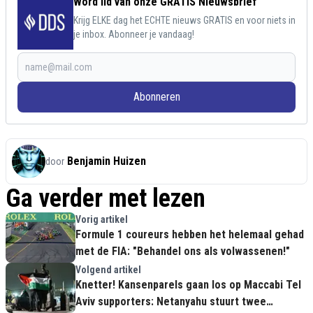
Word lid van onze GRATIS Nieuwsbrief
Krijg ELKE dag het ECHTE nieuws GRATIS en voor niets in
je inbox. Abonneer je vandaag!
Abonneren
Benjamin Huizen
door
Ga verder met lezen
Vorig artikel
Formule 1 coureurs hebben het helemaal gehad
met de FIA: "Behandel ons als volwassenen!"
Volgend artikel
Knetter! Kansenparels gaan los op Maccabi Tel
Aviv supporters: Netanyahu stuurt twee