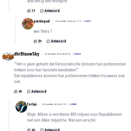
Wat ben jij een mongool
1
+
Antwoord
pietdepad
08 november 2024 om 17:19
+
22517
wie Tetris.?
0
+
Antwoord
dhrBlauwSky
08 november 2024 om 00:56
+
20018
""Het is geen geheim dat Democratische donoren hun portemonnee
trekken voor hun favoriete kandidaten""
Dat republikeinse donoren hun portemonnee trekken trouwens ook
niet.
4
+
Antwoord
forlan
08 november 2024 om 7:42
+
35852
Klopt. Alleen is een kleine 400 miljoen voor Republikeinen
niet een dikke miljard he. Wel een verschil.
6
+
Antwoord