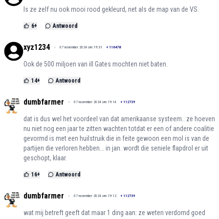
Is ze zelf nu ook mooi rood gekleurd, net als de map van de VS.
6
+
Antwoord
xyz1234
07 november 2024 om 19:31
+
116478
Ook de 500 miljoen van ill Gates mochten niet baten.
14
+
Antwoord
dumbfarmer
07 november 2024 om 19:14
+
112739
dat is dus wel het voordeel van dat amerikaanse systeem.. ze hoeven
nu niet nog een jaar te zitten wachten totdat er een of andere coalitie
gevormd is met een huilstruik die in feite gewoon een mol is van de
partijen die verloren hebben... in jan. wordt die seniele flapdrol er uit
geschopt, klaar.
16
+
Antwoord
dumbfarmer
07 november 2024 om 19:12
+
112739
wat mij betreft geeft dat maar 1 ding aan: ze weten verdomd goed