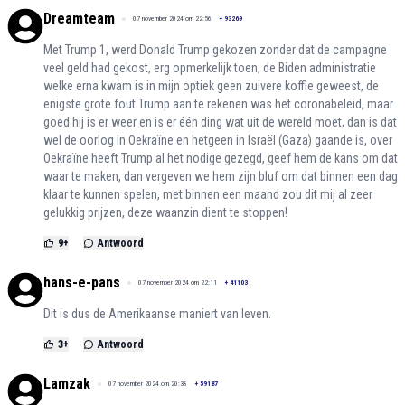
Dreamteam
07 november 2024 om 22:56
+
93269
Met Trump 1, werd Donald Trump gekozen zonder dat de campagne
veel geld had gekost, erg opmerkelijk toen, de Biden administratie
welke erna kwam is in mijn optiek geen zuivere koffie geweest, de
enigste grote fout Trump aan te rekenen was het coronabeleid, maar
goed hij is er weer en is er één ding wat uit de wereld moet, dan is dat
wel de oorlog in Oekraïne en hetgeen in Israël (Gaza) gaande is, over
Oekraïne heeft Trump al het nodige gezegd, geef hem de kans om dat
waar te maken, dan vergeven we hem zijn bluf om dat binnen een dag
klaar te kunnen spelen, met binnen een maand zou dit mij al zeer
gelukkig prijzen, deze waanzin dient te stoppen!
9
+
Antwoord
hans-e-pans
07 november 2024 om 22:11
+
41103
Dit is dus de Amerikaanse maniert van leven.
3
+
Antwoord
Lamzak
07 november 2024 om 20:38
+
59187