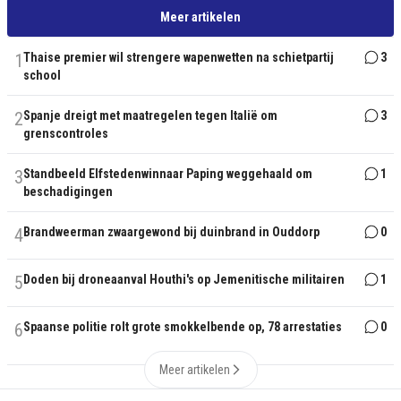
Meer artikelen
1
Thaise premier wil strengere wapenwetten na schietpartij
3
school
2
Spanje dreigt met maatregelen tegen Italië om
3
grenscontroles
3
Standbeeld Elfstedenwinnaar Paping weggehaald om
1
beschadigingen
4
Brandweerman zwaargewond bij duinbrand in Ouddorp
0
5
Doden bij droneaanval Houthi's op Jemenitische militairen
1
6
Spaanse politie rolt grote smokkelbende op, 78 arrestaties
0
Meer artikelen