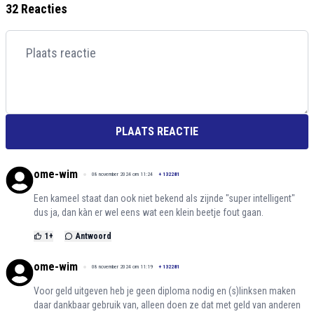
32 Reacties
PLAATS REACTIE
ome-wim
08 november 2024 om 11:24
+
132281
Een kameel staat dan ook niet bekend als zijnde "super intelligent"
dus ja, dan kàn er wel eens wat een klein beetje fout gaan.
1
+
Antwoord
ome-wim
08 november 2024 om 11:19
+
132281
Voor geld uitgeven heb je geen diploma nodig en (s)linksen maken
daar dankbaar gebruik van, alleen doen ze dat met geld van anderen