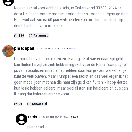
Na een aantal voorzichtige starts, is Gisteravond 007-11-2024 de
door Links gepromote moslim oorlog, tegen Joodse burgers gestart.
Het resultaat van ca 60 jaar vertroetelen van moslims, na de Joop
den Uil act olie voor moslims.
13
+
Antwoord
pietdepad
08 november 2024 om 1:42
+
22517
Democraten zijn socialisten en je vraagt je af wie er naar zijn geld
kan fluiten terwijl ze zich hebben ingezet voor de Harris "campagne".
ja, van socialisten moet je het hebben daar kun je voor werken en je
kunt ze vertrouwen. Maar Trump is een racist en das veel erger. Ik heb
geen medelijden met hen die naar zijn geld kan fluiten ik hoop dat ze
hun lesje hebben geleerd, maar socialisten zijn hardleers en dus ben
ik bang dat iedereen er mee komt.
7
+
Antwoord
Tetris
08 november 2024 om 10:07
+
22240
pietdepad