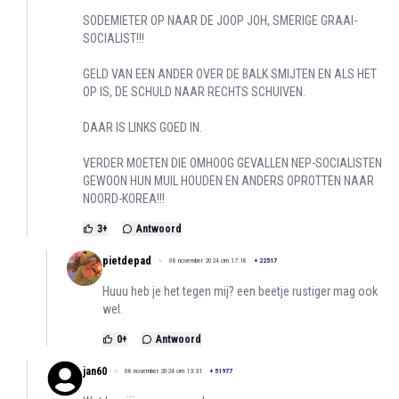
SODEMIETER OP NAAR DE JOOP JOH, SMERIGE GRAAI-
SOCIALIST!!!
GELD VAN EEN ANDER OVER DE BALK SMIJTEN EN ALS HET
OP IS, DE SCHULD NAAR RECHTS SCHUIVEN.
DAAR IS LINKS GOED IN.
VERDER MOETEN DIE OMHOOG GEVALLEN NEP-SOCIALISTEN
GEWOON HUN MUIL HOUDEN EN ANDERS OPROTTEN NAAR
NOORD-KOREA!!!
3
+
Antwoord
pietdepad
08 november 2024 om 17:18
+
22517
Huuu heb je het tegen mij? een beetje rustiger mag ook
wel.
0
+
Antwoord
jan60
08 november 2024 om 13:31
+
51977