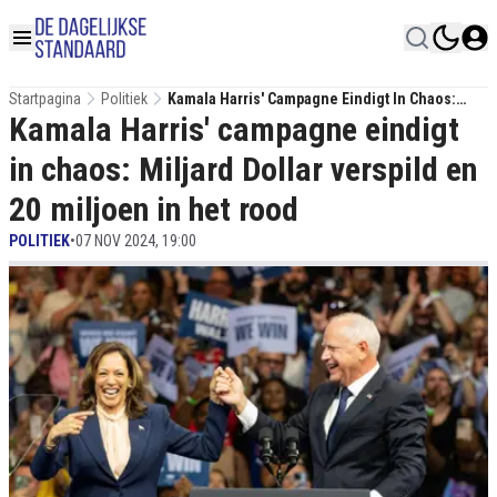
Startpagina
Politiek
Kamala Harris' Campagne Eindigt In Chaos:
Kamala Harris' campagne eindigt
Miljard Dollar Verspild En 20 Miljoen In Het
Rood
in chaos: Miljard Dollar verspild en
20 miljoen in het rood
POLITIEK
•
07 NOV 2024, 19:00