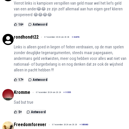
Verrot links is kampioen verspillen van geld maar wel het liefs geld
van een ander😂😂 ze zijn zelf allemaal aan hun eigen geef klieren
geopereerd 😂😂😂😂
16
+
Antwoord
rondhondt22
07 november 2024 om 20:36
+
32476
Links is alleen goed in liegen of feiten verdraaien, op de man spelen
zonder deuglijke tegenargumenten, steeds maar papegaaien,
andermans geld verkwisten, meer oog hebben voor alles wat niet van
nationaal- of burgerbelang is en nog denken dat ze ook de wijsheid
alleen in pacht hebben !!!
17
+
Antwoord
Kromme
07 november 2024 om 20:24
+
11555
Sad but true
5
+
Antwoord
Freedomforever
07 november 2024 om 20:20
+
185083