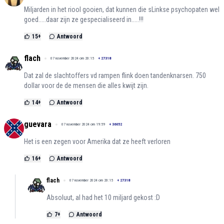
Miljarden in het riool gooien, dat kunnen die sLinkse psychopaten wel
goed.....daar zijn ze gespecialiseerd in.....!!!
15
+
Antwoord
flach
07 november 2024 om 20:15
+
27318
Dat zal de slachtoffers vd rampen flink doen tandenknarsen. 750
dollar voor de de mensen die alles kwijt zijn.
14
+
Antwoord
guevara
07 november 2024 om 19:59
+
36052
Het is een zegen voor Amerika dat ze heeft verloren
16
+
Antwoord
flach
07 november 2024 om 20:15
+
27318
Absoluut, al had het 10 miljard gekost :D
7
+
Antwoord