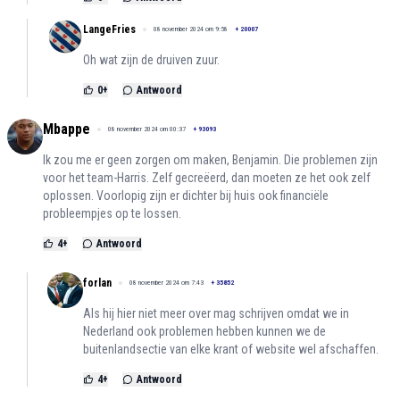
LangeFries
08 november 2024 om 9:58
+
20007
Oh wat zijn de druiven zuur.
0
+
Antwoord
Mbappe
08 november 2024 om 00:37
+
93093
Ik zou me er geen zorgen om maken, Benjamin. Die problemen zijn
voor het team-Harris. Zelf gecreëerd, dan moeten ze het ook zelf
oplossen. Voorlopig zijn er dichter bij huis ook financiële
probleempjes op te lossen.
4
+
Antwoord
forlan
08 november 2024 om 7:43
+
35852
Als hij hier niet meer over mag schrijven omdat we in
Nederland ook problemen hebben kunnen we de
buitenlandsectie van elke krant of website wel afschaffen.
4
+
Antwoord