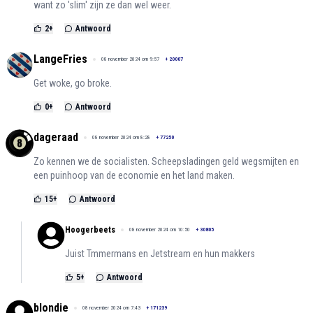
want zo 'slim' zijn ze dan wel weer.
2
+
Antwoord
LangeFries
08 november 2024 om 9:57
+
20007
Get woke, go broke.
0
+
Antwoord
dageraad
08 november 2024 om 8:28
+
77250
Zo kennen we de socialisten. Scheepsladingen geld wegsmijten en
een puinhoop van de economie en het land maken.
15
+
Antwoord
Hoogerbeets
08 november 2024 om 10:50
+
30805
Juist Tmmermans en Jetstream en hun makkers
5
+
Antwoord
blondie
08 november 2024 om 7:43
+
171239