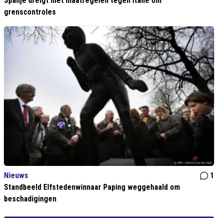
Spanje dreigt met maatregelen tegen Italië om
grenscontroles
Nieuws
1
Standbeeld Elfstedenwinnaar Paping weggehaald om
beschadigingen