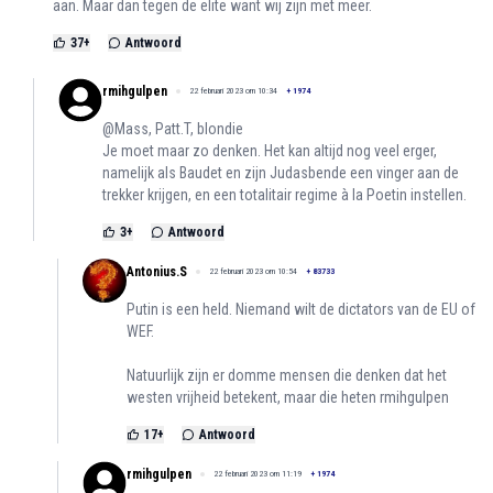
aan. Maar dan tegen de elite want wij zijn met meer.
37
+
Antwoord
rmihgulpen
22 februari 2023 om 10:34
+
1974
@Mass, Patt.T, blondie
Je moet maar zo denken. Het kan altijd nog veel erger,
namelijk als Baudet en zijn Judasbende een vinger aan de
trekker krijgen, en een totalitair regime à la Poetin instellen.
3
+
Antwoord
Antonius.S
22 februari 2023 om 10:54
+
83733
Putin is een held. Niemand wilt de dictators van de EU of
WEF.
Natuurlijk zijn er domme mensen die denken dat het
westen vrijheid betekent, maar die heten rmihgulpen
17
+
Antwoord
rmihgulpen
22 februari 2023 om 11:19
+
1974