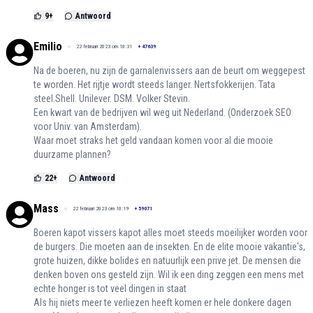
9
+
Antwoord
Emilio
22 februari 2023 om 10:31
+
47639
Na de boeren, nu zijn de garnalenvissers aan de beurt om weggepest
te worden. Het rijtje wordt steeds langer. Nertsfokkerijen. Tata
steel.Shell. Unilever. DSM. Volker Stevin.
Een kwart van de bedrijven wil weg uit Nederland. (Onderzoek SEO
voor Univ. van Amsterdam).
Waar moet straks het geld vandaan komen voor al die mooie
duurzame plannen?
22
+
Antwoord
Mass
22 februari 2023 om 10:19
+
59071
Boeren kapot vissers kapot alles moet steeds moeilijker worden voor
de burgers. Die moeten aan de insekten. En de elite mooie vakantie's,
grote huizen, dikke bolides en natuurlijk een prive jet. De mensen die
denken boven ons gesteld zijn. Wil ik een ding zeggen een mens met
echte honger is tot veel dingen in staat
Als hij niets meer te verliezen heeft komen er hele donkere dagen