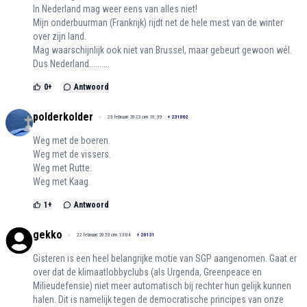
In Nederland mag weer eens van alles niet!
Mijn onderbuurman (Frankrijk) rijdt net de hele mest van de winter
over zijn land.
Mag waarschijnlijk ook niet van Brussel, maar gebeurt gewoon wél.
Dus Nederland..........
0
+
Antwoord
polderkolder
23 februari 2023 om 10:39
+
231062
Weg met de boeren.
Weg met de vissers.
Weg met Rutte.
Weg met Kaag.
1
+
Antwoord
gekko
22 februari 2023 om 13:04
+
20131
Gisteren is een heel belangrijke motie van SGP aangenomen. Gaat er
over dat de klimaatlobbyclubs (als Urgenda, Greenpeace en
Milieudefensie) niet meer automatisch bij rechter hun gelijk kunnen
halen. Dit is namelijk tegen de democratische principes van onze