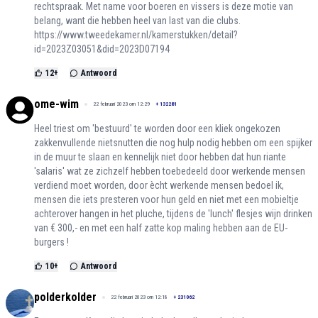
rechtspraak. Met name voor boeren en vissers is deze motie van
belang, want die hebben heel van last van die clubs.
https://www.tweedekamer.nl/kamerstukken/detail?
id=2023Z03051&did=2023D07194
12
+
Antwoord
ome-wim
22 februari 2023 om 12:29
+
132281
Heel triest om 'bestuurd' te worden door een kliek ongekozen
zakkenvullende nietsnutten die nog hulp nodig hebben om een spijker
in de muur te slaan en kennelijk niet door hebben dat hun riante
'salaris' wat ze zichzelf hebben toebedeeld door werkende mensen
verdiend moet worden, door ècht werkende mensen bedoel ik,
mensen die iets presteren voor hun geld en niet met een mobieltje
achterover hangen in het pluche, tijdens de 'lunch' flesjes wijn drinken
van € 300,- en met een half zatte kop maling hebben aan de EU-
burgers !
10
+
Antwoord
polderkolder
22 februari 2023 om 12:18
+
231062