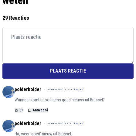
weten
29 Reacties
PLAATS REACTIE
polderkolder
26 februari 2023 om 13:39
+
231062
Wanneer komt er ooit eens goed nieuws uit Brussel?
0
+
Antwoord
polderkolder
24 februari 2023 om 10:28
+
231062
Ha, weer 'goed' nieuw uit Brussel.