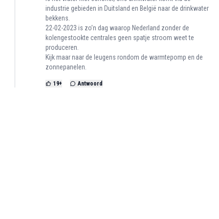
industrie gebieden in Duitsland en België naar de drinkwater
bekkens.
22-02-2023 is zo’n dag waarop Nederland zonder de
kolengestookte centrales geen spatje stroom weet te
produceren.
Kijk maar naar de leugens rondom de warmtepomp en de
zonnepanelen.
19
+
Antwoord