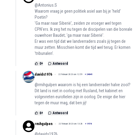
@Antonius.S
Waarom vraag je geen politiek asiel aan bij je 'held'
Poetin?
'Ga maar naar Siberië', zeiden ze vroeger wel tegen
CPN'ers. Ik zeg het nu tegen de discipelen van die boreale
ouwehoer Baudet; 'ga maar naar Siberië'.
Er was een tijd dat we landverraders zoals jij tegen de
muur zetten. Misschien komt die tijd wel terug. Er komen
'tribunalen'.
0
+
Antwoord
davids1976
22 februari 2023 om 12:59
+
24641
@rmihgulpen waarom is hij een landverrader halve zool?
Dit land is niet in oorlog met Rusland, het kabinet en
volgevreten eurofielen zijn in oorlog. De enige die hier
tegen de muur mag, dat ben jij!
6
+
Antwoord
rmihgulpen
22 februari 2023 om 13:28
+
1974
@davids1976