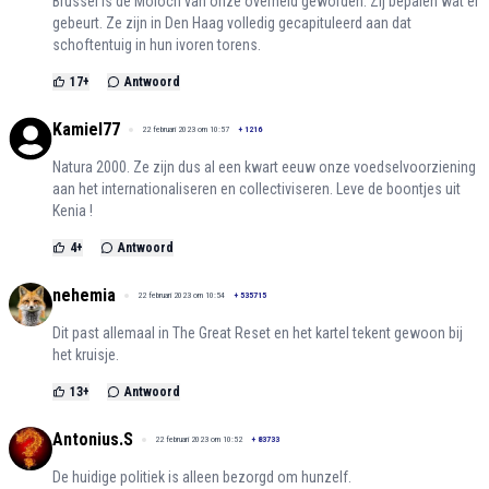
Brussel is de Moloch van onze overheid geworden. Zij bepalen wat er
gebeurt. Ze zijn in Den Haag volledig gecapituleerd aan dat
schoftentuig in hun ivoren torens.
17
+
Antwoord
Kamiel77
22 februari 2023 om 10:57
+
1216
Natura 2000. Ze zijn dus al een kwart eeuw onze voedselvoorziening
aan het internationaliseren en collectiviseren. Leve de boontjes uit
Kenia !
4
+
Antwoord
nehemia
22 februari 2023 om 10:54
+
535715
Dit past allemaal in The Great Reset en het kartel tekent gewoon bij
het kruisje.
13
+
Antwoord
Antonius.S
22 februari 2023 om 10:52
+
83733
De huidige politiek is alleen bezorgd om hunzelf.