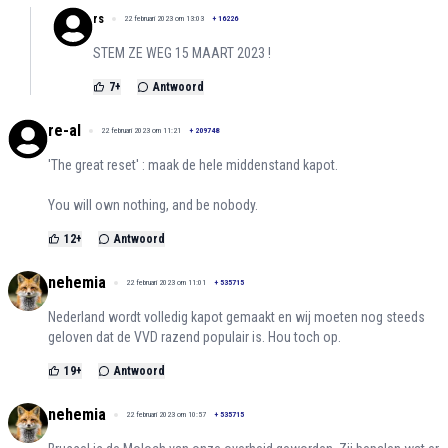
rs
22 februari 2023 om 13:03
+
16226
STEM ZE WEG 15 MAART 2023 !
7
+
Antwoord
re-al
22 februari 2023 om 11:21
+
209748
'The great reset' : maak de hele middenstand kapot.
You will own nothing, and be nobody.
12
+
Antwoord
nehemia
22 februari 2023 om 11:01
+
535715
Nederland wordt volledig kapot gemaakt en wij moeten nog steeds
geloven dat de VVD razend populair is. Hou toch op.
19
+
Antwoord
nehemia
22 februari 2023 om 10:57
+
535715