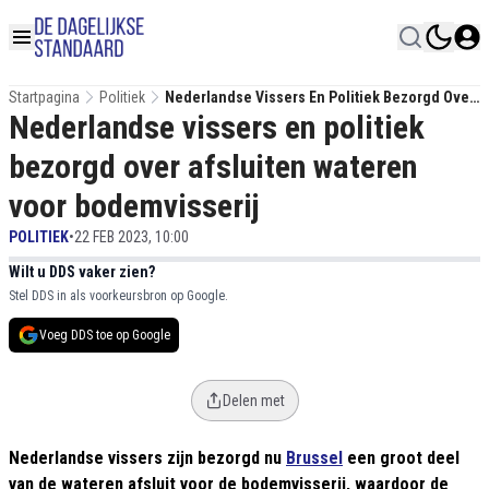
Startpagina
Politiek
Nederlandse Vissers En Politiek Bezorgd Over
Nederlandse vissers en politiek
Afsluiten Wateren Voor Bodemvisserij
bezorgd over afsluiten wateren
voor bodemvisserij
POLITIEK
•
22 FEB 2023, 10:00
Wilt u DDS vaker zien?
Stel DDS in als voorkeursbron op Google.
Voeg DDS toe op Google
Delen met
Nederlandse vissers zijn bezorgd nu
Brussel
een groot deel
van de wateren afsluit voor de bodemvisserij, waardoor de