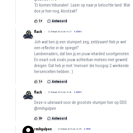
'Er komen tribunalen'. Lazer op naar je beloofde land. Wat
doe je hier nog, klootzak?
1
+
Antwoord
flach
22 februari 2023 om 14:27
+
27311
Joh wat ben jij een stumpert zeg, zeldzaam! Heb je wel
een reflectie in de spiegel?
Landverraders, dat ben jij en jouw retarded soortgenoten.
En exact ook zoals jouw achterban meteen met geweld
dreigen. Dat heb je met 'mensen' die hoogop 2 werkende
hersencellen hebben. :)
1
+
Antwoord
flach
22 februari 2023 om 14:28
+
27311
Deze is uiteraard voor de grootste stumper hier op DDS
@rmihgulpen
0
+
Antwoord
rmihgulpen
22 februari 2023 om 14:39
+
1974