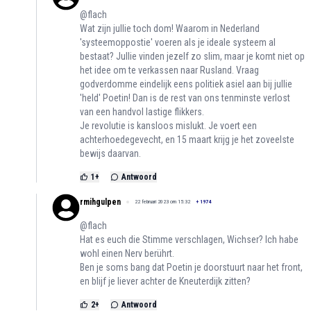
@flach
Wat zijn jullie toch dom! Waarom in Nederland
'systeemoppostie' voeren als je ideale systeem al
bestaat? Jullie vinden jezelf zo slim, maar je komt niet op
het idee om te verkassen naar Rusland. Vraag
godverdomme eindelijk eens politiek asiel aan bij jullie
'held' Poetin! Dan is de rest van ons tenminste verlost
van een handvol lastige flikkers.
Je revolutie is kansloos mislukt. Je voert een
achterhoedegevecht, en 15 maart krijg je het zoveelste
bewijs daarvan.
1
+
Antwoord
rmihgulpen
22 februari 2023 om 15:32
+
1974
@flach
Hat es euch die Stimme verschlagen, Wichser? Ich habe
wohl einen Nerv berührt.
Ben je soms bang dat Poetin je doorstuurt naar het front,
en blijf je liever achter de Kneuterdijk zitten?
2
+
Antwoord