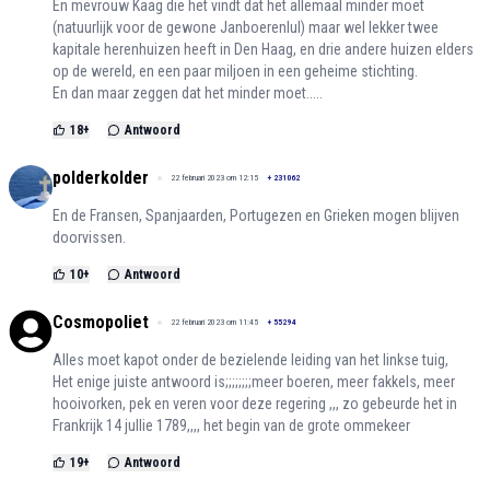
En mevrouw Kaag die het vindt dat het allemaal minder moet
(natuurlijk voor de gewone Janboerenlul) maar wel lekker twee
kapitale herenhuizen heeft in Den Haag, en drie andere huizen elders
op de wereld, en een paar miljoen in een geheime stichting.
En dan maar zeggen dat het minder moet.....
18
+
Antwoord
polderkolder
22 februari 2023 om 12:15
+
231062
En de Fransen, Spanjaarden, Portugezen en Grieken mogen blijven
doorvissen.
10
+
Antwoord
Cosmopoliet
22 februari 2023 om 11:45
+
55294
Alles moet kapot onder de bezielende leiding van het linkse tuig,
Het enige juiste antwoord is;;;;;;;;meer boeren, meer fakkels, meer
hooivorken, pek en veren voor deze regering ,,, zo gebeurde het in
Frankrijk 14 jullie 1789,,,, het begin van de grote ommekeer
19
+
Antwoord