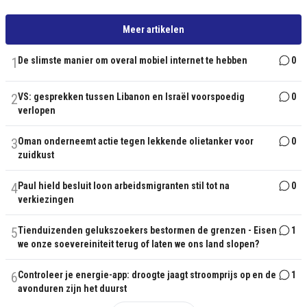
Meer artikelen
1
De slimste manier om overal mobiel internet te hebben
0
2
VS: gesprekken tussen Libanon en Israël voorspoedig
0
verlopen
3
Oman onderneemt actie tegen lekkende olietanker voor
0
zuidkust
4
Paul hield besluit loon arbeidsmigranten stil tot na
0
verkiezingen
5
Tienduizenden gelukszoekers bestormen de grenzen - Eisen
1
we onze soevereiniteit terug of laten we ons land slopen?
6
Controleer je energie-app: droogte jaagt stroomprijs op en de
1
avonduren zijn het duurst