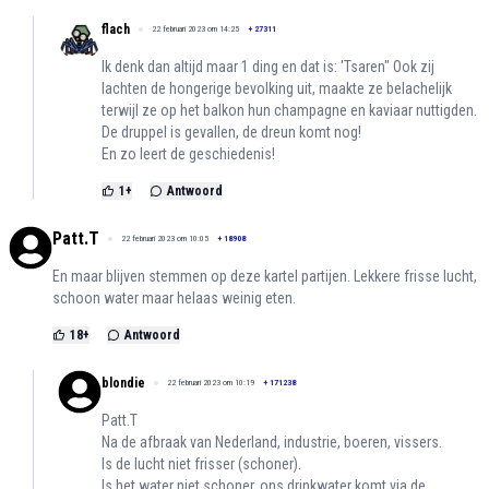
flach
22 februari 2023 om 14:25
+
27311
Ik denk dan altijd maar 1 ding en dat is: 'Tsaren" Ook zij
lachten de hongerige bevolking uit, maakte ze belachelijk
terwijl ze op het balkon hun champagne en kaviaar nuttigden.
De druppel is gevallen, de dreun komt nog!
En zo leert de geschiedenis!
1
+
Antwoord
Patt.T
22 februari 2023 om 10:05
+
18908
En maar blijven stemmen op deze kartel partijen. Lekkere frisse lucht,
schoon water maar helaas weinig eten.
18
+
Antwoord
blondie
22 februari 2023 om 10:19
+
171238
Patt.T
Na de afbraak van Nederland, industrie, boeren, vissers.
Is de lucht niet frisser (schoner).
Is het water niet schoner, ons drinkwater komt via de