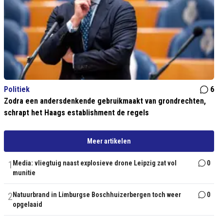
Politiek
6
Zodra een andersdenkende gebruikmaakt van grondrechten,
schrapt het Haags establishment de regels
Meer artikelen
1
Media: vliegtuig naast explosieve drone Leipzig zat vol
0
munitie
2
Natuurbrand in Limburgse Boschhuizerbergen toch weer
0
opgelaaid