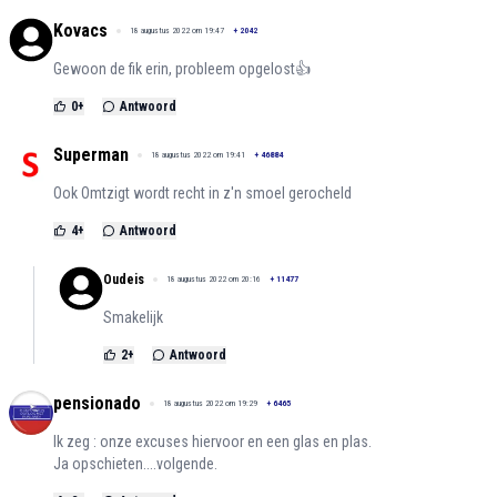
Kovacs
18 augustus 2022 om 19:47
+
2042
Gewoon de fik erin, probleem opgelost👍
0
+
Antwoord
Superman
18 augustus 2022 om 19:41
+
46884
Ook Omtzigt wordt recht in z'n smoel gerocheld
4
+
Antwoord
Oudeis
18 augustus 2022 om 20:16
+
11477
Smakelijk
2
+
Antwoord
pensionado
18 augustus 2022 om 19:29
+
6465
Ik zeg : onze excuses hiervoor en een glas en plas.
Ja opschieten....volgende.