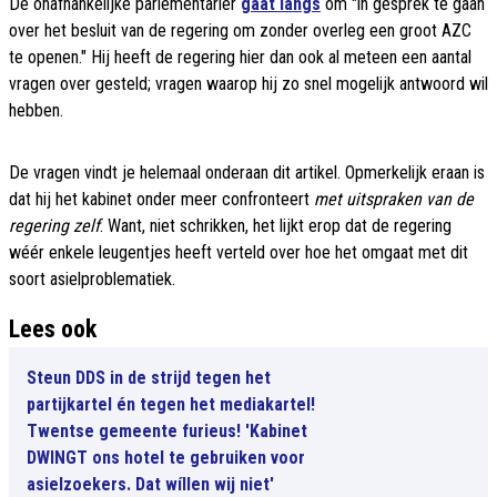
De onafhankelijke parlementariër
gaat langs
om "in gesprek te gaan
over het besluit van de regering om zonder overleg een groot AZC
te openen." Hij heeft de regering hier dan ook al meteen een aantal
vragen over gesteld; vragen waarop hij zo snel mogelijk antwoord wil
hebben.
De vragen vindt je helemaal onderaan dit artikel. Opmerkelijk eraan is
dat hij het kabinet onder meer confronteert
met uitspraken van de
regering zelf
. Want, niet schrikken, het lijkt erop dat de regering
wéér enkele leugentjes heeft verteld over hoe het omgaat met dit
soort asielproblematiek.
Lees ook
Steun DDS in de strijd tegen het
partijkartel én tegen het mediakartel!
Twentse gemeente furieus! 'Kabinet
DWINGT ons hotel te gebruiken voor
asielzoekers. Dat wíllen wij niet'