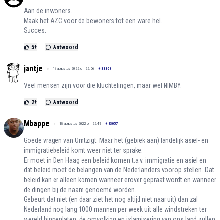
Aan de inwoners.
Maak het AZC voor de bewoners tot een ware hel.
Succes.
5
+
Antwoord
jantje
18 augustus 2022 om 22:56
+
33308
Veel mensen zijn voor die kluchtelingen, maar wel NIMBY.
2
+
Antwoord
Mbappe
18 augustus 2022 om 22:49
+
93057
Goede vragen van Omtzigt. Maar het (gebrek aan) landelijk asiel- en
immigratiebeleid komt weer niet ter sprake.
Er moet in Den Haag een beleid komen t.a.v. immigratie en asiel en
dat beleid moet de belangen van de Nederlanders voorop stellen. Dat
beleid kan er alleen komen wanneer erover gepraat wordt en wanneer
de dingen bij de naam genoemd worden.
Gebeurt dat niet (en daar ziet het nog altijd niet naar uit) dan zal
Nederland nog lang 1000 mannen per week uit alle windstreken ter
wereld binnenlaten, de omvolking en islamisering van ons land zullen