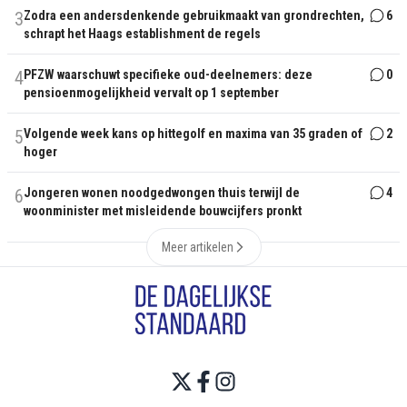
3
Zodra een andersdenkende gebruikmaakt van grondrechten,
6
schrapt het Haags establishment de regels
4
PFZW waarschuwt specifieke oud-deelnemers: deze
0
pensioenmogelijkheid vervalt op 1 september
5
Volgende week kans op hittegolf en maxima van 35 graden of
2
hoger
6
Jongeren wonen noodgedwongen thuis terwijl de
4
woonminister met misleidende bouwcijfers pronkt
Meer artikelen