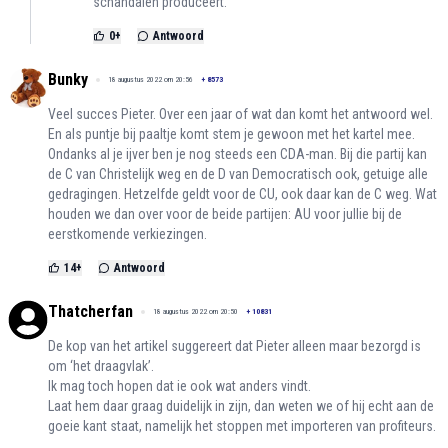
schandalen produceert.
0
+
Antwoord
Bunky
18 augustus 2022 om 20:56
+
8573
Veel succes Pieter. Over een jaar of wat dan komt het antwoord wel.
En als puntje bij paaltje komt stem je gewoon met het kartel mee.
Ondanks al je ijver ben je nog steeds een CDA-man. Bij die partij kan
de C van Christelijk weg en de D van Democratisch ook, getuige alle
gedragingen. Hetzelfde geldt voor de CU, ook daar kan de C weg. Wat
houden we dan over voor de beide partijen: AU voor jullie bij de
eerstkomende verkiezingen.
14
+
Antwoord
Thatcherfan
18 augustus 2022 om 20:50
+
10831
De kop van het artikel suggereert dat Pieter alleen maar bezorgd is
om ‘het draagvlak’.
Ik mag toch hopen dat ie ook wat anders vindt.
Laat hem daar graag duidelijk in zijn, dan weten we of hij echt aan de
goeie kant staat, namelijk het stoppen met importeren van profiteurs.