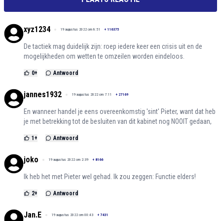
xyz1234
19 augustus 2022 om 8:51
+
116375
De tactiek mag duidelijk zijn: roep iedere keer een crisis uit en de
mogelijkheden om wetten te omzeilen worden eindeloos.
0
+
Antwoord
jannes1932
19 augustus 2022 om 7:11
+
27169
En wanneer handel je eens overeenkomstig 'sint' Pieter, want dat heb
je met betrekking tot de besluiten van dit kabinet nog NOOIT gedaan,
1
+
Antwoord
joko
19 augustus 2022 om 2:39
+
8166
Ik heb het met Pieter wel gehad. Ik zou zeggen: Functie elders!
2
+
Antwoord
Jan.E
19 augustus 2022 om 00:43
+
7431