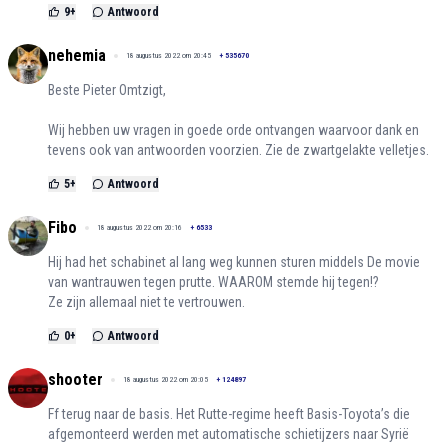
9
+
Antwoord
nehemia
18 augustus 2022 om 20:45
+
535670
Beste Pieter Omtzigt,
Wij hebben uw vragen in goede orde ontvangen waarvoor dank en
tevens ook van antwoorden voorzien. Zie de zwartgelakte velletjes.
5
+
Antwoord
Fibo
18 augustus 2022 om 20:16
+
6533
Hij had het schabinet al lang weg kunnen sturen middels De movie
van wantrauwen tegen prutte. WAAROM stemde hij tegen!?
Ze zijn allemaal niet te vertrouwen.
0
+
Antwoord
shooter
18 augustus 2022 om 20:05
+
124897
Ff terug naar de basis. Het Rutte-regime heeft Basis-Toyota’s die
afgemonteerd werden met automatische schietijzers naar Syrië