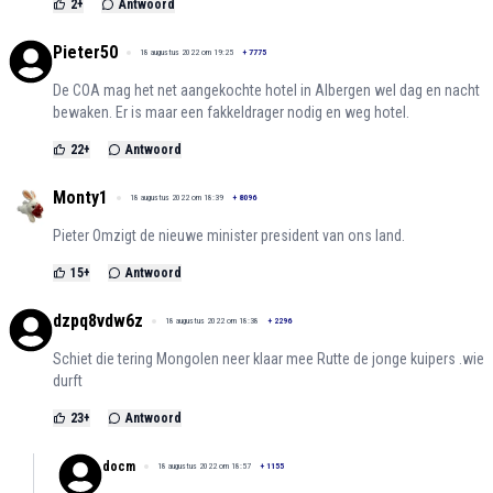
2
+
Antwoord
Pieter50
18 augustus 2022 om 19:25
+
7775
De COA mag het net aangekochte hotel in Albergen wel dag en nacht
bewaken. Er is maar een fakkeldrager nodig en weg hotel.
22
+
Antwoord
Monty1
18 augustus 2022 om 18:39
+
8096
Pieter Omzigt de nieuwe minister president van ons land.
15
+
Antwoord
dzpq8vdw6z
18 augustus 2022 om 18:38
+
2296
Schiet die tering Mongolen neer klaar mee Rutte de jonge kuipers .wie
durft
23
+
Antwoord
docm
18 augustus 2022 om 18:57
+
1155