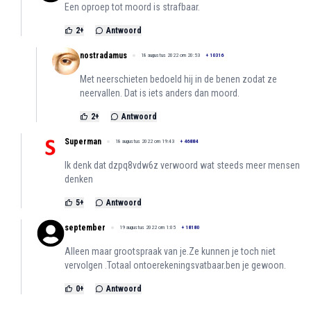
Een oproep tot moord is strafbaar.
2
+
Antwoord
nostradamus
18 augustus 2022 om 20:53
+
10316
Met neerschieten bedoeld hij in de benen zodat ze
neervallen. Dat is iets anders dan moord.
2
+
Antwoord
Superman
18 augustus 2022 om 19:43
+
46884
Ik denk dat dzpq8vdw6z verwoord wat steeds meer mensen
denken
5
+
Antwoord
september
19 augustus 2022 om 1:05
+
18180
Alleen maar grootspraak van je.Ze kunnen je toch niet
vervolgen .Totaal ontoerekeningsvatbaar.ben je gewoon.
0
+
Antwoord