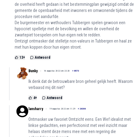
de overheid heeft gedaan is het bestemmingplan gewijzigd omdat de
gemeente de openbaarheid met inwoners en omwonende tijdens de
procedure niet aandurfde.
De burgemeester en wethouders Tubbergen spelen gewoon een
hypocriet spelletje met de bevolking en willen de overheid de
zwartepiet toespelen om hun eigen nek te redden.
Omtzigt ontmasker dat stelletje non-valeurs in Tubbergen en haal ze
met hun koppen door hun eigen stront.
13
+
Antwoord
Bunky
18 augustus 2022 om 22:20
+
8573
Ik denk dat de betrouwbare bron geheel gelijk heeft. Waarom
verbaasd mij dit niet?
4
+
Antwoord
lansharry
19 augustus 2022 om 11:29
+
26306
Ontmasker uw favoriet Omtzicht eens. Een Wef idealist met
linkse gedachten, een perfectionist met veel inzicht maar
helaas stemt deze mens mee met een regering die