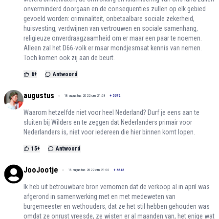
onverminderd doorgaan en de consequenties zullen op elk gebied
gevoeld worden: criminaliteit, onbetaalbare sociale zekerheid,
huisvesting, verdwijnen van vertrouwen en sociale samenhang,
religieuze onverdraagzaamheid om er maar een paar te noemen.
Alleen zal het D66-volk er maar mondjesmaat kennis van nemen.
Toch komen ook zij aan de beurt.
6
+
Antwoord
augustus
18 augustus 2022 om 21:08
+
5672
Waarom hetzelfde niet voor heel Nederland? Durf je eens aan te
sluiten bij Wilders en te zeggen dat Nederlanders primair voor
Nederlanders is, niet voor iedereen die hier binnen komt lopen.
15
+
Antwoord
JooJootje
18 augustus 2022 om 21:00
+
6545
Ik heb uit betrouwbare bron vernomen dat de verkoop al in april was
afgerond in samenwerking met en met medeweten van
burgemeester en wethouders, dat ze het stil hebben gehouden was
omdat ze onrust vreesde, ze wisten er al maanden van, het enige wat