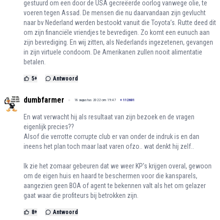
gestuurd om een door de USA gecreëerde oorlog vanwege olie, te
voeren tegen Assad. De mensen die nu daarvandaan zijn gevlucht
naar bv Nederland werden bestookt vanuit die Toyota’s. Rutte deed dit
om zijn financiële vriendjes te bevredigen. Zo komt een eunuch aan
zijn bevrediging. En wij zitten, als Nederlands ingezetenen, gevangen
in zijn virtuele condoom. De Amerikanen zullen nooit alimentatie
betalen.
5
+
Antwoord
dumbfarmer
18 augustus 2022 om 19:47
+
112601
En wat verwacht hij als resultaat van zijn bezoek en de vragen
eigenlijk precies??
Alsof die verrotte corrupte club er van onder de indruk is en dan
ineens het plan toch maar laat varen ofzo.. wat denkt hij zelf..
Ik zie het zomaar gebeuren dat we weer KP's krijgen overal, gewoon
om de eigen huis en haard te beschermen voor die kansparels,
aangezien geen BOA of agent te bekennen valt als het om gelazer
gaat waar die profiteurs bij betrokken zijn.
8
+
Antwoord