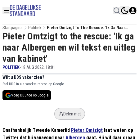
Startpagina
Politiek
Pieter Omtzigt To The Rescue: 'Ik Ga Naar
Pieter Omtzigt to the rescue: 'Ik ga
Albergen En Wil Tekst En Uitleg Van Kabinet'
naar Albergen en wil tekst en uitleg
van kabinet'
POLITIEK
•
18 AUG 2022, 18:01
Wilt u DDS vaker zien?
Stel DDS in als voorkeursbron op Google.
Voeg DDS toe op Google
Delen met
Onafhankelijk Tweede Kamerlid
Pieter Omtzigt
laat weten op
Twitter dat hij vanavond naar
Albergen
gaat. Hij wil daar graag