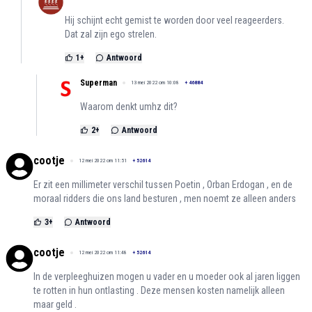
Hij schijnt echt gemist te worden door veel reageerders.
Dat zal zijn ego strelen.
1
+
Antwoord
Superman
13 mei 2022 om 10:08
+
46884
Waarom denkt umhz dit?
2
+
Antwoord
cootje
12 mei 2022 om 11:51
+
52614
Er zit een millimeter verschil tussen Poetin , Orban Erdogan , en de
moraal ridders die ons land besturen , men noemt ze alleen anders
3
+
Antwoord
cootje
12 mei 2022 om 11:48
+
52614
In de verpleeghuizen mogen u vader en u moeder ook al jaren liggen
te rotten in hun ontlasting . Deze mensen kosten namelijk alleen
maar geld .