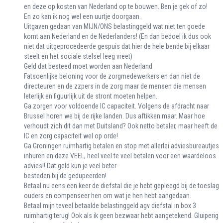
en deze op kosten van Nederland op te bouwen. Ben je gek of zo!
En zo kan ik nog wel een uurtje doorgaan.
Uitgaven gedaan van MIJN/ONS belastinggeld wat niet ten goede
komt aan Nederland en de Nederlanders! (En dan bedoel ik dus ook
niet dat uitgeprocedeerde gespuis dat hier de hele bende bij elkaar
steelt en het sociale stelsel leeg vreet)
Geld dat besteed moet worden aan Nederland
Fatsoenlijke beloning voor de zorgmedewerkers en dan niet de
directeuren en de zzpers in de zorg maar de mensen die mensen
leterlijk en figuurlijk uit de stront moeten helpen.
Ga zorgen voor voldoende IC capaciteit. Volgens de afdracht naar
Brussel horen we bij de rijke landen. Dus aftikken maar. Maar hoe
verhoudt zich dit dan met Duitsland? Ook netto betaler, maar heeft de
IC en zorg capaciteit wel op orde!
Ga Groningen ruimhartig betalen en stop met allerlei adviesbureautjes
inhuren en deze VEEL, heel veel te veel betalen voor een waardeloos
advies!! Dat geld kun je veel beter
besteden bij de gedupeerden!
Betaal nu eens een keer de diefstal die je hebt gepleegd bij de toeslag
ouders en compenseer hen om wat je hen hebt aangedaan.
Betaal mijn teveel betaalde belastinggeld agv diefstal in box 3
ruimhartig terug! Ook als ik geen bezwaar hebt aangetekend. Gluiperig