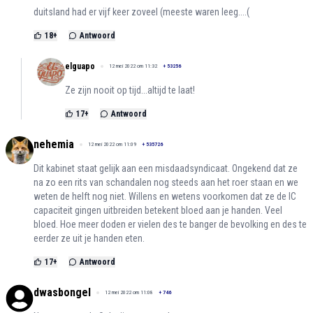
duitsland had er vijf keer zoveel (meeste waren leeg....(
18
+
Antwoord
elguapo
12 mei 2022 om 11:32
+
53256
Ze zijn nooit op tijd...altijd te laat!
17
+
Antwoord
nehemia
12 mei 2022 om 11:09
+
535726
Dit kabinet staat gelijk aan een misdaadsyndicaat. Ongekend dat ze
na zo een rits van schandalen nog steeds aan het roer staan en we
weten de helft nog niet. Willens en wetens voorkomen dat ze de IC
capaciteit gingen uitbreiden betekent bloed aan je handen. Veel
bloed. Hoe meer doden er vielen des te banger de bevolking en des te
eerder ze uit je handen eten.
17
+
Antwoord
dwasbongel
12 mei 2022 om 11:08
+
746