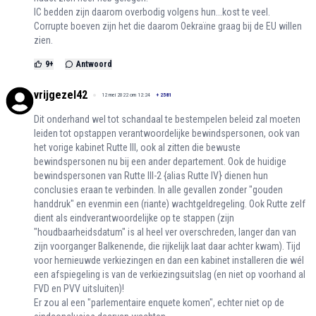
IC bedden zijn daarom overbodig volgens hun...kost te veel.
Corrupte boeven zijn het die daarom Oekraïne graag bij de EU willen
zien.
9
+
Antwoord
vrijgezel42
12 mei 2022 om 12:24
+
2581
Dit onderhand wel tot schandaal te bestempelen beleid zal moeten
leiden tot opstappen verantwoordelijke bewindspersonen, ook van
het vorige kabinet Rutte III, ook al zitten die bewuste
bewindspersonen nu bij een ander departement. Ook de huidige
bewindspersonen van Rutte III-2 {alias Rutte IV} dienen hun
conclusies eraan te verbinden. In alle gevallen zonder "gouden
handdruk" en evenmin een (riante) wachtgeldregeling. Ook Rutte zelf
dient als eindverantwoordelijke op te stappen (zijn
"houdbaarheidsdatum" is al heel ver overschreden, langer dan van
zijn voorganger Balkenende, die rijkelijk laat daar achter kwam). Tijd
voor hernieuwde verkiezingen en dan een kabinet installeren die wél
een afspiegeling is van de verkiezingsuitslag (en niet op voorhand al
FVD en PVV uitsluiten)!
Er zou al een "parlementaire enquete komen", echter niet op de