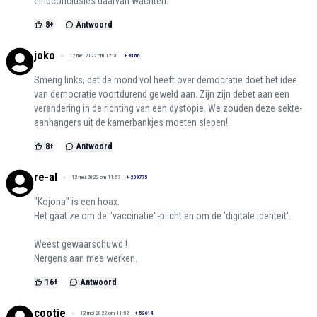
eindconclusies daarvan wachten.
8
+
Antwoord
joko
12 mei 2022 om 12:20
+
8166
Smerig links, dat de mond vol heeft over democratie doet het idee
van democratie voortdurend geweld aan. Zijn zijn debet aan een
verandering in de richting van een dystopie. We zouden deze sekte-
aanhangers uit de kamerbankjes moeten slepen!
8
+
Antwoord
re-al
12 mei 2022 om 11:57
+
209775
"Kojona" is een hoax.
Het gaat ze om de "vaccinatie"-plicht en om de 'digitale identeit'.
Weest gewaarschuwd !
Nergens aan mee werken.
16
+
Antwoord
cootje
12 mei 2022 om 11:52
+
52614