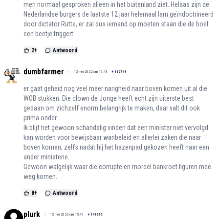
men normaal gesproken alleen in het buitenland ziet. Helaas zijn de
Nederlandse burgers de laatste 12 jaar helemaal lam geïndoctrineerd
door dictator Rutte, er zal dus iemand op moeten staan die de boel
een beetje triggert.
2
+
Antwoord
dumbfarmer
12 mei 2022 om 16:18
+
112749
er gaat geheid nog veel meer narigheid naar boven komen uit al die
WOB stukken. Die clown de Jonge heeft echt zijn uiterste best
gedaan om zichzelf enorm belangrijk te maken, daar valt dit ook
prima onder.
Ik blijf het gewoon schandalig vinden dat een minister niet vervolgd
kan worden voor bewijsbaar wanbeleid en allerlei zaken die naar
boven komen, zelfs nadat hij het hazenpad gekozen heeft naar een
ander ministerie.
Gewoon walgelijk waar die corrupte en moreel bankroet figuren mee
weg komen.
8
+
Antwoord
plurk
12 mei 2022 om 15:40
+
149276