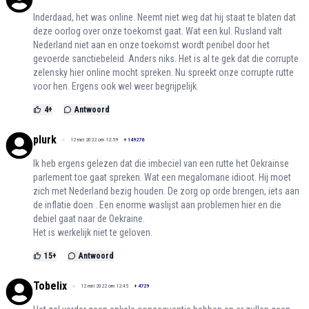
Inderdaad, het was online. Neemt niet weg dat hij staat te blaten dat
deze oorlog over onze toekomst gaat. Wat een kul. Rusland valt
Nederland niet aan en onze toekomst wordt penibel door het
gevoerde sanctiebeleid. Anders niks. Het is al te gek dat die corrupte
zelensky hier online mocht spreken. Nu spreekt onze corrupte rutte
voor hen. Ergens ook wel weer begrijpelijk.
4
+
Antwoord
plurk
12 mei 2022 om 12:59
+
149276
Ik heb ergens gelezen dat die imbeciel van een rutte het Oekrainse
parlement toe gaat spreken. Wat een megalomane idioot. Hij moet
zich met Nederland bezig houden. De zorg op orde brengen, iets aan
de inflatie doen . Een enorme waslijst aan problemen hier en die
debiel gaat naar de Oekraine.
Het is werkelijk niet te geloven.
15
+
Antwoord
Tobelix
12 mei 2022 om 12:45
+
4729