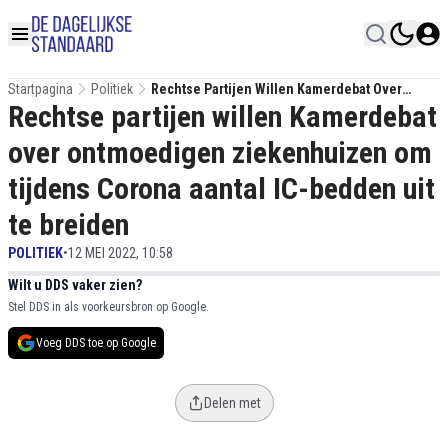
Startpagina
Politiek
Rechtse Partijen Willen Kamerdebat Over
Rechtse partijen willen Kamerdebat
Ontmoedigen Ziekenhuizen Om Tijdens
Corona Aantal IC-Bedden Uit Te Breiden
over ontmoedigen ziekenhuizen om
tijdens Corona aantal IC-bedden uit
te breiden
POLITIEK
•
12 MEI 2022, 10:58
Wilt u DDS vaker zien?
Stel DDS in als voorkeursbron op Google.
Voeg DDS toe op Google
Delen met