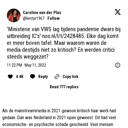
Caroline van der Plas
@
lientje1967
·
Follow
'Ministerie van VWS lag tijdens pandemie dwars bij 
uitbreiding IC's' 
nos.nl/l/t/2428485
. Elke dag komt 
er meer boven tafel. Maar waarom waren de 
media destijds niet zo kritisch? En werden critici 
steeds weggezet?
11:22 PM · May 11, 2022
4.4K
Reply
Copy link
Read 777 replies
Als de mainstreammedia in 2021 gewoon kritisch haar werk had
gedaan. Dan was Nederland in 2021 open geweest. Dit had veel
economische- en psychische schade gescheeld. Veel mensen