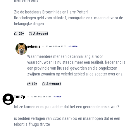
mensenlevens"
Zie de bedelaars Broomhilda en Harry Potter!
Bootladingen geld voor stikstof, immigratie enz. maar niet voor de
belangrijke dingen.
26
+
Antwoord
nehemia
12 mei 2022 om 11:55
+
535726
Waar meerdere mensen decennia lang al voor
waarschuwden is nu steeds meer een realiteit. Nederland is
een provincie van Brussel geworden en die ongekozen
zwijnen zwaaien op velerlei gebied al de scepter over ons.
10
+
Antwoord
tim2p
12 mei 2022 om 11:14
+
36526
lol ze komen er nu pas achter dat het een gecreerde crisis was?
ic bedden verlagen van 22oo naar 8oo en maar hopen dat er een
tekort is #hugo #rutte