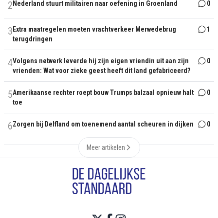
2
Nederland stuurt militairen naar oefening in Groenland
0
3
Extra maatregelen moeten vrachtverkeer Merwedebrug
1
terugdringen
4
Volgens netwerk leverde hij zijn eigen vriendin uit aan zijn
0
vrienden: Wat voor zieke geest heeft dit land gefabriceerd?
5
Amerikaanse rechter roept bouw Trumps balzaal opnieuw halt
0
toe
6
Zorgen bij Delfland om toenemend aantal scheuren in dijken
0
Meer artikelen