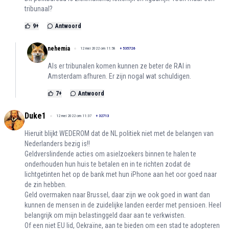
tribunaal?
9
+
Antwoord
nehemia
12 mei 2022 om 11:58
+
535726
Als er tribunalen komen kunnen ze beter de RAI in
Amsterdam afhuren. Er zijn nogal wat schuldigen.
7
+
Antwoord
Duke1
12 mei 2022 om 11:37
+
32713
Hieruit blijkt WEDEROM dat de NL politiek niet met de belangen van
Nederlanders bezig is!!
Geldverslindende acties om asielzoekers binnen te halen te
onderhouden hun huis te betalen en in te richten zodat de
lichtgetinten het op de bank met hun iPhone aan het oor goed naar
de zin hebben.
Geld overmaken naar Brussel, daar zijn we ook goed in want dan
kunnen de mensen in de zuidelijke landen eerder met pensioen. Heel
belangrijk om mijn belastinggeld daar aan te verkwisten.
Of een niet EU lid, Oekraïne, aan te bieden om een stad te adopteren