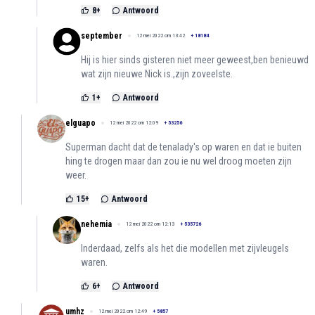
8
+
Antwoord
september
12 mei 2022 om 13:42
+
18184
Hij is hier sinds gisteren niet meer geweest,ben benieuwd
wat zijn nieuwe Nick is.,zijn zoveelste.
1
+
Antwoord
elguapo
12 mei 2022 om 12:09
+
53256
Superman dacht dat de tenalady's op waren en dat ie buiten
hing te drogen maar dan zou ie nu wel droog moeten zijn
weer.
15
+
Antwoord
nehemia
12 mei 2022 om 12:13
+
535726
Inderdaad, zelfs als het die modellen met zijvleugels
waren.
6
+
Antwoord
umhz
12 mei 2022 om 12:49
+
5857