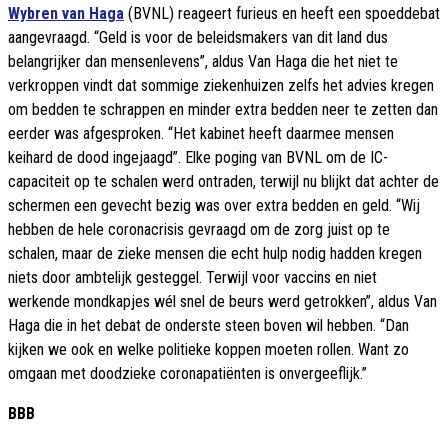
Wybren van Haga
(BVNL) reageert furieus en heeft een spoeddebat
aangevraagd. “Geld is voor de beleidsmakers van dit land dus
belangrijker dan mensenlevens”, aldus Van Haga die het niet te
verkroppen vindt dat sommige ziekenhuizen zelfs het advies kregen
om bedden te schrappen en minder extra bedden neer te zetten dan
eerder was afgesproken. “Het kabinet heeft daarmee mensen
keihard de dood ingejaagd”. Elke poging van BVNL om de IC-
capaciteit op te schalen werd ontraden, terwijl nu blijkt dat achter de
schermen een gevecht bezig was over extra bedden en geld. “Wij
hebben de hele coronacrisis gevraagd om de zorg juist op te
schalen, maar de zieke mensen die echt hulp nodig hadden kregen
niets door ambtelijk gesteggel. Terwijl voor vaccins en niet
werkende mondkapjes wél snel de beurs werd getrokken”, aldus Van
Haga die in het debat de onderste steen boven wil hebben. “Dan
kijken we ook en welke politieke koppen moeten rollen. Want zo
omgaan met doodzieke coronapatiënten is onvergeeflijk.”
BBB