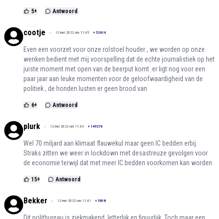
5
+
Antwoord
cootje
12 mei 2022 om 11:45
+
52614
Even een voorzet voor onze rolstoel houder , we worden op onze
wenken bedient met mij voorspelling dat de echte journalistiek op het
juiste moment met open van de beerput komt .er ligt nog voor een
paar jaar aan leuke momenten voor de geloofwaardigheid van de
politiek , de honden lusten er geen brood van
6
+
Antwoord
plurk
12 mei 2022 om 11:43
+
149276
Wel 70 miljard aan klimaat flauwekul maar geen IC bedden erbij.
Straks zitten we weer in lockdown met desastreuze gevolgen voor
de economie terwijl dat met meer IC bedden voorkomen kan worden
15
+
Antwoord
Bekker
12 mei 2022 om 11:41
+
5818
Dit politbureau is ziekmakend, letterlijk en figuurlijk. Toch maar een