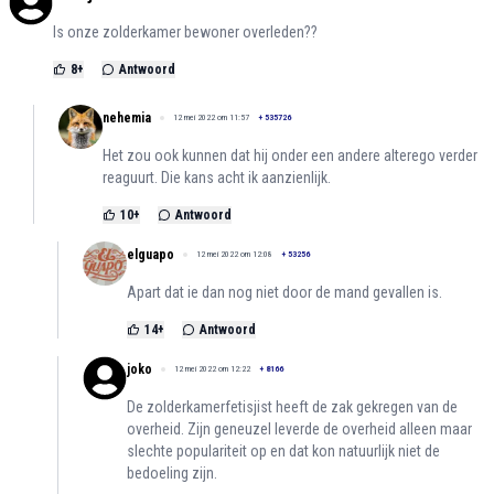
Is onze zolderkamer bewoner overleden??
8
+
Antwoord
nehemia
12 mei 2022 om 11:57
+
535726
Het zou ook kunnen dat hij onder een andere alterego verder
reaguurt. Die kans acht ik aanzienlijk.
10
+
Antwoord
elguapo
12 mei 2022 om 12:08
+
53256
Apart dat ie dan nog niet door de mand gevallen is.
14
+
Antwoord
joko
12 mei 2022 om 12:22
+
8166
De zolderkamerfetisjist heeft de zak gekregen van de
overheid. Zijn geneuzel leverde de overheid alleen maar
slechte populariteit op en dat kon natuurlijk niet de
bedoeling zijn.