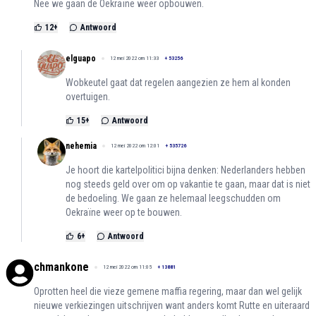
Nee we gaan de Oekraïne weer opbouwen.
12
+
Antwoord
elguapo
12 mei 2022 om 11:33
+
53256
Wobkeutel gaat dat regelen aangezien ze hem al konden
overtuigen.
15
+
Antwoord
nehemia
12 mei 2022 om 12:01
+
535726
Je hoort die kartelpolitici bijna denken: Nederlanders hebben
nog steeds geld over om op vakantie te gaan, maar dat is niet
de bedoeling. We gaan ze helemaal leegschudden om
Oekraïne weer op te bouwen.
6
+
Antwoord
chmankone
12 mei 2022 om 11:05
+
13881
Oprotten heel die vieze gemene maffia regering, maar dan wel gelijk
nieuwe verkiezingen uitschrijven want anders komt Rutte en uiteraard