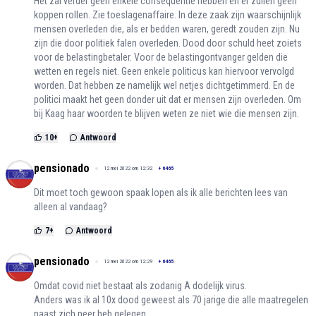
Het zal verder geen enkele consequentie hebben en er zullen geen
koppen rollen. Zie toeslagenaffaire. In deze zaak zijn waarschijnlijk
mensen overleden die, als er bedden waren, geredt zouden zijn. Nu
zijn die door politiek falen overleden. Dood door schuld heet zoiets
voor de belastingbetaler. Voor de belastingontvanger gelden die
wetten en regels niet. Geen enkele politicus kan hiervoor vervolgd
worden. Dat hebben ze namelijk wel netjes dichtgetimmerd. En de
politici maakt het geen donder uit dat er mensen zijn overleden. Om
bij Kaag haar woorden te blijven weten ze niet wie die mensen zijn.
10
+
Antwoord
pensionado
12 mei 2022 om 12:32
+
6465
Dit moet toch gewoon spaak lopen als ik alle berichten lees van
alleen al vandaag?
7
+
Antwoord
pensionado
12 mei 2022 om 12:29
+
6465
Omdat covid niet bestaat als zodanig A dodelijk virus.
Anders was ik al 10x dood geweest als 70 jarige die alle maatregelen
naast zich neer heb gelegen.