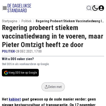
Startpagina
Politiek
Regering Probeert Stiekem Vaccinatiedwang In
Regering probeert stiekem
Te Voeren, Maar Pieter Omtzigt Heeft Ze Door
vaccinatiedwang in te voeren, maar
Pieter Omtzigt heeft ze door
POLITIEK
•
28 DEC 2021, 17:00
Wilt u DDS vaker zien?
Stel DDS in als voorkeursbron op Google.
Voeg DDS toe op Google
Delen met
Het
kabinet
gaat gewoon op de oude manier verder: geen
nieuwe bestuurscultuur of transparantie. Op 17 november