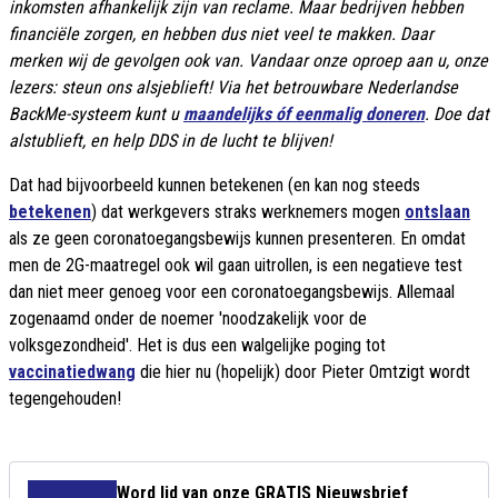
inkomsten afhankelijk zijn van reclame. Maar bedrijven hebben
financiële zorgen, en hebben dus niet veel te makken. Daar
merken wij de gevolgen ook van. Vandaar onze oproep aan u, onze
lezers: steun ons alsjeblieft! Via het betrouwbare Nederlandse
BackMe-systeem kunt u
maandelijks óf eenmalig doneren
. Doe dat
alstublieft, en help DDS in de lucht te blijven!
Dat had bijvoorbeeld kunnen betekenen (en kan nog steeds
betekenen
) dat werkgevers straks werknemers mogen
ontslaan
als ze geen coronatoegangsbewijs kunnen presenteren. En omdat
men de 2G-maatregel ook wil gaan uitrollen, is een negatieve test
dan niet meer genoeg voor een coronatoegangsbewijs. Allemaal
zogenaamd onder de noemer 'noodzakelijk voor de
volksgezondheid'. Het is dus een walgelijke poging tot
vaccinatiedwang
die hier nu (hopelijk) door Pieter Omtzigt wordt
tegengehouden!
Word lid van onze GRATIS Nieuwsbrief