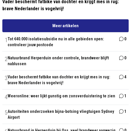
Vader beschermt fatbike van dochter en krijgt mes in rug:
brave Nederlander is vogelvrij!
Meer artikelen
1
Tot €40.000 isolatiesubsidie nu in alle gebieden open:
0
controleer jouw postcode
2
Natuurbrand Herperduin onder controle, brandweer blijft
0
nablussen
3
Vader beschermt fatbike van dochter en krijgt mes in rug:
4
brave Nederlander is vogelvrij!
4
Weeronline: weer lijkt gunstig om zonsverduistering te zien
1
5
Autoriteiten onderzoeken bijna-botsing vliegtuigen Sydney
1
Airport
Natuurbrand in Herperduin bij Oss, veel brandweer aanwezig
0