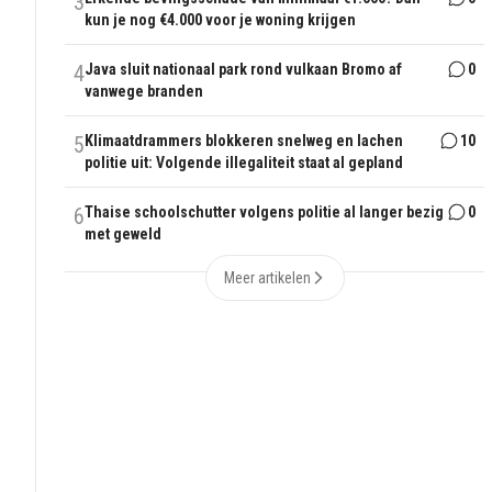
3
kun je nog €4.000 voor je woning krijgen
4
Java sluit nationaal park rond vulkaan Bromo af
0
vanwege branden
5
Klimaatdrammers blokkeren snelweg en lachen
10
politie uit: Volgende illegaliteit staat al gepland
6
Thaise schoolschutter volgens politie al langer bezig
0
met geweld
Meer artikelen