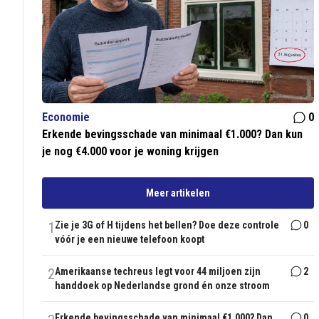
Economie
0
Erkende bevingsschade van minimaal €1.000? Dan kun
je nog €4.000 voor je woning krijgen
Meer artikelen
1
Zie je 3G of H tijdens het bellen? Doe deze controle
0
vóór je een nieuwe telefoon koopt
2
Amerikaanse techreus legt voor 44 miljoen zijn
2
handdoek op Nederlandse grond én onze stroom
Erkende bevingsschade van minimaal €1.000? Dan
0