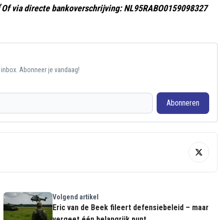
 Of via directe bankoverschrijving: NL95RABO0159098327
e inbox. Abonneer je vandaag!
Abonneren
Volgend artikel
Eric van de Beek fileert defensiebeleid – maar
vergeet één belangrijk punt