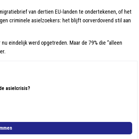
migratiebrief van dertien EU-landen te ondertekenen, of het
en criminele asielzoekers: het blijft oorverdovend stil aan
r nu eindelijk werd opgetreden. Maar de 79% die “alleen
er.
e asielcrisis?
emmen