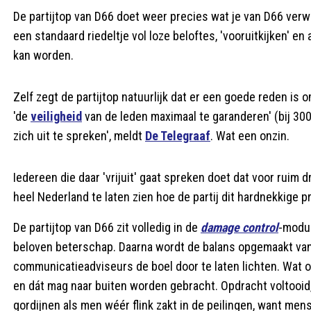
De partijtop van D66 doet weer precies wat je van D66 ver
een standaard riedeltje vol loze beloftes, 'vooruitkijken'
kan worden.
Zelf zegt de partijtop natuurlijk dat er een goede reden is
'de
veiligheid
van de leden maximaal te garanderen' (bij 30
zich uit te spreken', meldt
De Telegraaf
. Wat een onzin.
Iedereen die daar 'vrijuit' gaat spreken doet dat voor ruim 
heel Nederland te laten zien hoe de partij dit hardnekkige p
De partijtop van D66 zit volledig in de
damage control
-modu
beloven beterschap. Daarna wordt de balans opgemaakt van 
communicatieadviseurs de boel door te laten lichten. Wat ov
en dát mag naar buiten worden gebracht. Opdracht voltooid
gordijnen als men wéér flink zakt in de peilingen, want mens