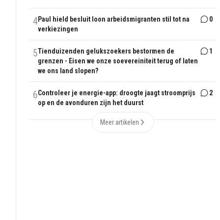
4
Paul hield besluit loon arbeidsmigranten stil tot na
0
verkiezingen
5
Tienduizenden gelukszoekers bestormen de
1
grenzen - Eisen we onze soevereiniteit terug of laten
we ons land slopen?
6
Controleer je energie-app: droogte jaagt stroomprijs
2
op en de avonduren zijn het duurst
Meer artikelen