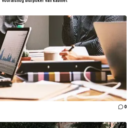
vooralsnog blufpoker van kabinet
0