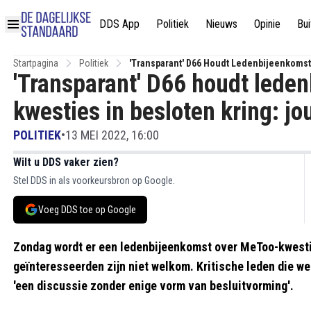
DDS App
Politiek
Nieuws
Opinie
Bui
Startpagina
Politiek
'Transparant' D66 Houdt Ledenbijeenkomst
'Transparant' D66 houdt lede
kwesties in besloten kring: jo
POLITIEK
•
13 MEI 2022, 16:00
Wilt u DDS vaker zien?
Stel DDS in als voorkeursbron op Google.
Voeg DDS toe op Google
Zondag wordt er een ledenbijeenkomst over MeToo-kwest
geïnteresseerden zijn niet welkom. Kritische leden die w
'een discussie zonder enige vorm van besluitvorming'.