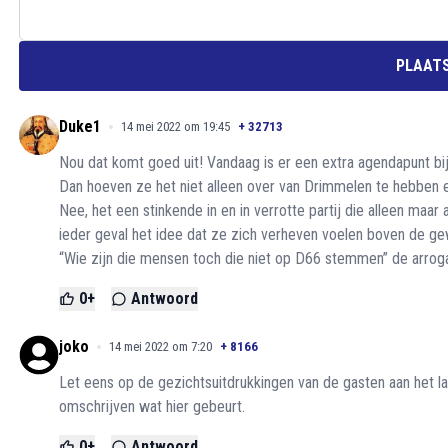
PLAATS
Duke1
14 mei 2022 om 19:45
+
32713
Nou dat komt goed uit! Vandaag is er een extra agendapunt b
Dan hoeven ze het niet alleen over van Drimmelen te hebben 
Nee, het een stinkende in en in verrotte partij die alleen maar a
ieder geval het idee dat ze zich verheven voelen boven de gew
“Wie zijn die mensen toch die niet op D66 stemmen” de arroga
0
+
Antwoord
joko
14 mei 2022 om 7:20
+
8166
Let eens op de gezichtsuitdrukkingen van de gasten aan het l
omschrijven wat hier gebeurt.
0
+
Antwoord