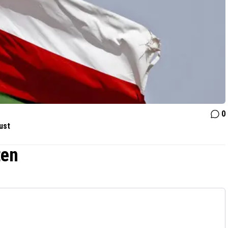
0
ust
ten