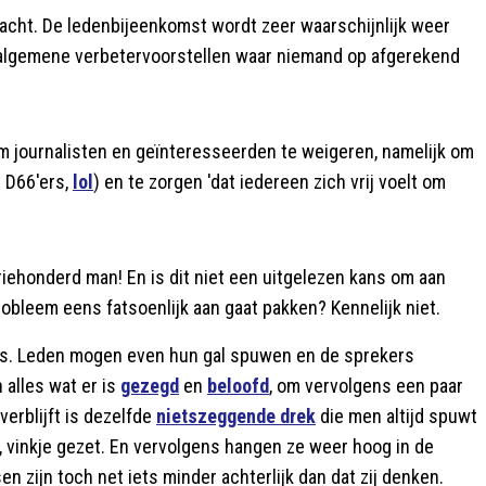
wacht. De ledenbijeenkomst wordt zeer waarschijnlijk weer
 en algemene verbetervoorstellen waar niemand op afgerekend
 om journalisten en geïnteresseerden te weigeren, namelijk om
0 D66'ers,
lol
) en te zorgen 'dat iedereen zich vrij voelt om
driehonderd man! En is dit niet een uitgelezen kans om aan
robleem eens fatsoenlijk aan gaat pakken? Kennelijk niet.
s. Leden mogen even hun gal spuwen en de sprekers
alles wat er is
gezegd
en
beloofd
, om vervolgens een paar
erblijft is dezelfde
nietszeggende drek
die men altijd spuwt
, vinkje gezet. En vervolgens hangen ze weer hoog in de
en zijn toch net iets minder achterlijk dan dat zij denken.