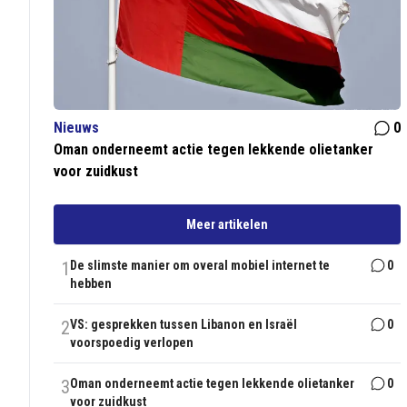
Nieuws
0
Oman onderneemt actie tegen lekkende olietanker
voor zuidkust
Meer artikelen
1
De slimste manier om overal mobiel internet te
0
hebben
2
VS: gesprekken tussen Libanon en Israël
0
voorspoedig verlopen
3
Oman onderneemt actie tegen lekkende olietanker
0
voor zuidkust