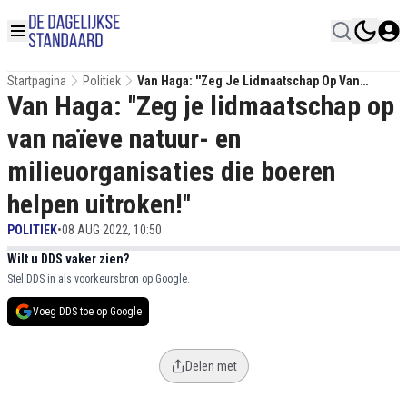
Startpagina
Politiek
Van Haga: ''Zeg Je Lidmaatschap Op Van
Van Haga: ''Zeg je lidmaatschap op
Naïeve Natuur- En Milieuorganisaties Die
Boeren Helpen Uitroken!''
van naïeve natuur- en
milieuorganisaties die boeren
helpen uitroken!''
POLITIEK
•
08 AUG 2022, 10:50
Wilt u DDS vaker zien?
Stel DDS in als voorkeursbron op Google.
Voeg DDS toe op Google
Delen met