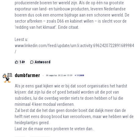
producerende boeren ter wereld zijn. Als de op één na grootste
exporteur van land- en tuinbouw producten, leveren Nederlandse
boeren dus ook een enorme bijdrage aan een schonere wereld. De
sector afbreken – zoals D66 en kabinet willen – is slecht voor de
‘redding van het klimaat’. Einde citaat.
Leest u:
www.linkedin.com/feed/update/urn:li:activity:6962420722891689984
/
14
+
Antwoord
dumbfarmer
08 augustus 2022 om 15:39
+
112608
Als je eens gaat kijken wie er bij dat soort organisaties het hardst
krijsen: dat zijn lui die of goed betaald worden uit die pot van
subsidies, lui die overdag verder niets te doen hebben of lui die
minimaal 4 keer modaal verdienen.
Zal best dat die het dan geen donder boeit dat dalijk meer dan de
helft niet eens droog brood kan veroorloven, maar we hebben wel de
heideplantjes gered.
Laat ze die maar eens proberen te vreten dan..