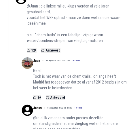
@Juan : die linkse milieu-klups werden al vele jaren
gesubsidieerd,
voordat het WEF optrad - maar ze doen wel aan die waan-
ideeën mee.
p.s. : "chem-trails" is een fabeltje : zijn gewoon
water-/condens-strepen van vliegtuig-motoren.
12
+
Antwoord
Juan
08 augustus 2022 om 11:49
+
15743
Re-al
Toch is het waar van de chem-trails , onlangs heeft
Madrid het toegegeven dat ze al vanaf 2012 bezig zijn om
het weer te beïnvloeden.
6
+
Antwoord
Janus
08 augustus 2022 om 11:59
+
14850
@re-al Ik zie anders onder precies dezelfde
omstandigheden het ene vliegtuig wel en het andere