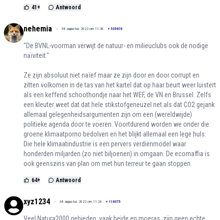
41
+
Antwoord
nehemia
08 augustus 2022 om 11:30
+
535670
"De BVNL-voorman verwijt de natuur- en milieuclubs ook de nodige
naïviteit."
Ze zijn absoluut niet naïef maar ze zijn door en door corrupt en
zitten volkomen in de tas van het kartel dat op haar beurt weer luistert
als een keffend schoothondje naar het WEF, de VN en Brussel. Zelfs
een kleuter weet dat dat hele stikstofgeneuzel net als dat CO2 gejank
allemaal gelegenheidsargumenten zijn om een (wereldwijde)
politieke agenda door te voeren. Voortdurend worden we onder die
groene klimaatporno bedolven en het blijkt allemaal een lege huls.
Die hele klimaatindustrie is een pervers verdienmodel waar
honderden miljarden (zo niet biljoenen) in omgaan. De ecomaffia is
ook geenszins van plan om met hun terreur te gaan stoppen.
64
+
Antwoord
xyz1234
08 augustus 2022 om 11:24
+
116375
Veel Natura2000 gebieden, vaak heide en moeras, zijn geen echte