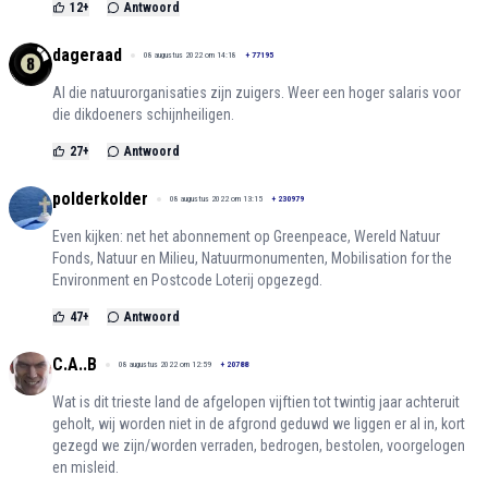
12
+
Antwoord
dageraad
08 augustus 2022 om 14:18
+
77195
Al die natuurorganisaties zijn zuigers. Weer een hoger salaris voor
die dikdoeners schijnheiligen.
27
+
Antwoord
polderkolder
08 augustus 2022 om 13:15
+
230979
Even kijken: net het abonnement op Greenpeace, Wereld Natuur
Fonds, Natuur en Milieu, Natuurmonumenten, Mobilisation for the
Environment en Postcode Loterij opgezegd.
47
+
Antwoord
C.A..B
08 augustus 2022 om 12:59
+
20788
Wat is dit trieste land de afgelopen vijftien tot twintig jaar achteruit
geholt, wij worden niet in de afgrond geduwd we liggen er al in, kort
gezegd we zijn/worden verraden, bedrogen, bestolen, voorgelogen
en misleid.