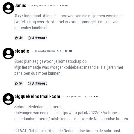
Janus
09 augustus 2022 om 10:11
+
14850
@xyz Inderdaad. Alleen het bouwen van die miljoenen woningen
twijfel ik nog over. Hoofddoel is vooral onmogelijk maken van
particulier landbezit.
4
+
Antwoord
blondie
08 augustus 2022 om 17:49
+
171226
Goed plan zeg gewoon je lidmaatschap op.
Mijn fietsmaatje was vroeger koddebeier, maar die is al jaren met
pensioen dus moet kunnen.
5
+
Antwoord
plgquekelhotmail-com
08 augustus 2022 om 17:49
+
14
Schone Nederlandse boeren.
Ontvangen van een relatie:
https://sta-pal.nl/2022/08/schone-
nederlandse-boeren/
uitstekend artikel over de Nederlandse boeren.
CITAAT: "Uit data blijkt dat de Nederlandse boeren de schoonst