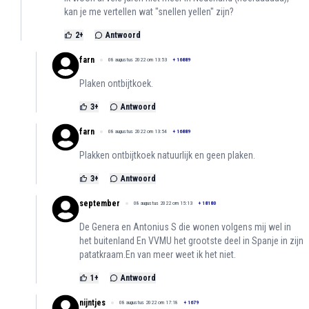
kan je me vertellen wat "snellen yellen" zijn?
2
+
Antwoord
farn
08 augustus 2022 om 13:53
+
16889
Plaken ontbijtkoek.
3
+
Antwoord
farn
08 augustus 2022 om 13:54
+
16889
Plakken ontbijtkoek natuurlijk en geen plaken.
3
+
Antwoord
september
08 augustus 2022 om 15:13
+
18180
De Genera en Antonius S die wonen volgens mij wel in
het buitenland En VVMU het grootste deel in Spanje in zijn
patatkraam.En van meer weet ik het niet.
1
+
Antwoord
nijntjes
08 augustus 2022 om 17:18
+
1679