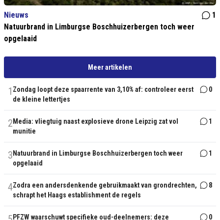
Nieuws
1
Natuurbrand in Limburgse Boschhuizerbergen toch weer
opgelaaid
Meer artikelen
1
Zondag loopt deze spaarrente van 3,10% af: controleer eerst
0
de kleine lettertjes
2
Media: vliegtuig naast explosieve drone Leipzig zat vol
1
munitie
3
Natuurbrand in Limburgse Boschhuizerbergen toch weer
1
opgelaaid
4
Zodra een andersdenkende gebruikmaakt van grondrechten,
8
schrapt het Haags establishment de regels
5
PFZW waarschuwt specifieke oud-deelnemers: deze
0