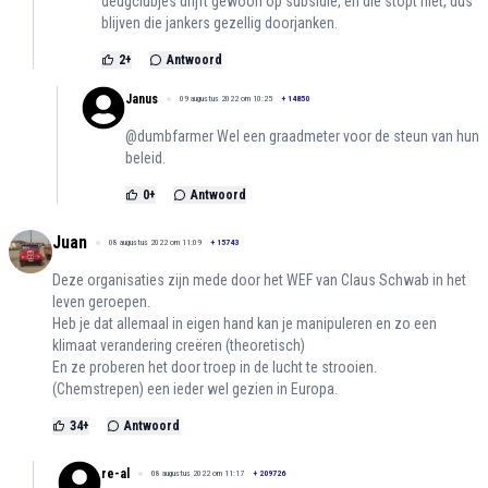
deugclubjes drijft gewoon op subsidie, en die stopt niet, dus
blijven die jankers gezellig doorjanken.
2
+
Antwoord
Janus
09 augustus 2022 om 10:25
+
14850
@dumbfarmer Wel een graadmeter voor de steun van hun
beleid.
0
+
Antwoord
Juan
08 augustus 2022 om 11:09
+
15743
Deze organisaties zijn mede door het WEF van Claus Schwab in het
leven geroepen.
Heb je dat allemaal in eigen hand kan je manipuleren en zo een
klimaat verandering creëren (theoretisch)
En ze proberen het door troep in de lucht te strooien.
(Chemstrepen) een ieder wel gezien in Europa.
34
+
Antwoord
re-al
08 augustus 2022 om 11:17
+
209726