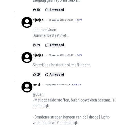
vliegtuig geen sporen trekken.
5
+
Antwoord
nijntjes
08 augustus 2022 om 12:09
+
1679
Janus en Juan.
Dommer bestaat niet...
2
+
Antwoord
nijntjes
08 augustus 2022 om 12:10
+
1679
Sinterklaas bestaat ook mafklapper..
2
+
Antwoord
re-al
08 augustus 2022 om 15:19
+
209726
@Juan :
- Met bepaalde stoffen, buien opwekken bestaat. Is
schadelijk.
- Condens-strepen hangen van de [ droge ] lucht-
vochtigheid af. Onschadelijk.