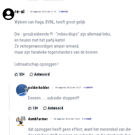
re-al
08 augustus 2022 om 11:13
+
209726
Wybren van Haga, BVNL, heeft groot gelijk.
Die - gesubsidieerde !!! - "milieu-klups" zijn allemaal links,
en heulen met het partij-kartel.
Ze vertegenwoordigen amper iemand,
maar zijn fanatieke tegenstanders van de boeren.
Lidmaatschap opzeggen !
55
+
Antwoord
polderkolder
08 augustus 2022 om 13:27
+
230979
Eeeeen.......subsidie stoppen!!!
10
+
Antwoord
dumbfarmer
08 augustus 2022 om 15:43
+
112608
dat opzeggen heeft geen effect, want het merendeel van die