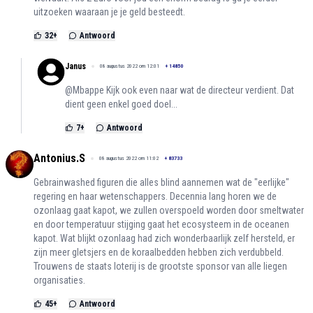
uitzoeken waaraan je je geld besteedt.
32
+
Antwoord
Janus
08 augustus 2022 om 12:01
+
14850
@Mbappe Kijk ook even naar wat de directeur verdient. Dat
dient geen enkel goed doel...
7
+
Antwoord
Antonius.S
08 augustus 2022 om 11:02
+
83733
Gebrainwashed figuren die alles blind aannemen wat de "eerlijke"
regering en haar wetenschappers. Decennia lang horen we de
ozonlaag gaat kapot, we zullen overspoeld worden door smeltwater
en door temperatuur stijging gaat het ecosysteem in de oceanen
kapot. Wat blijkt ozonlaag had zich wonderbaarlijk zelf hersteld, er
zijn meer gletsjers en de koraalbedden hebben zich verdubbeld.
Trouwens de staats loterij is de grootste sponsor van alle liegen
organisaties.
45
+
Antwoord