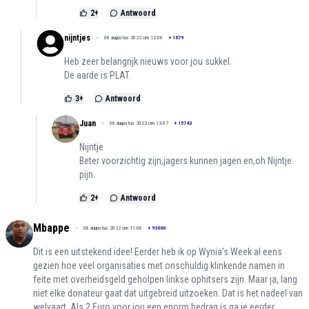
2
+
Antwoord
nijntjes
08 augustus 2022 om 12:06
+
1679
Heb zeer belangrijk nieuws voor jou sukkel.
De aarde is PLAT.
3
+
Antwoord
Juan
08 augustus 2022 om 13:07
+
15743
Nijntje
Beter voorzichtig zijn,jagers kunnen jagen en,oh Nijntje
pijn.
2
+
Antwoord
Mbappe
08 augustus 2022 om 11:08
+
93060
Dit is een uitstekend idee! Eerder heb ik op Wynia's Week al eens
gezien hoe veel organisaties met onschuldig klinkende namen in
feite met overheidsgeld geholpen linkse ophitsers zijn. Maar ja, lang
niet elke donateur gaat dat uitgebreid uitzoeken. Dat is het nadeel van
welvaart. Als 2 Euro voor jou een enorm bedrag is ga je eerder