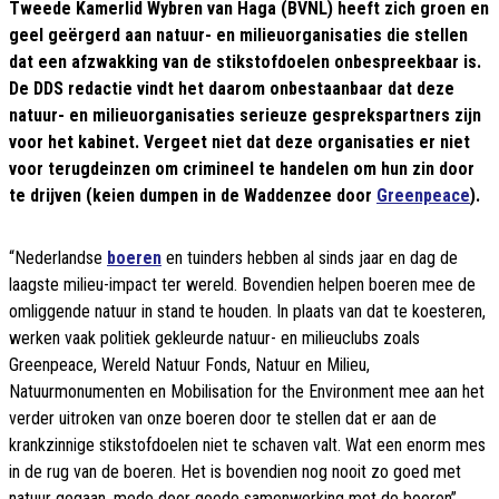
Tweede Kamerlid Wybren van Haga (BVNL) heeft zich groen en
geel geërgerd aan natuur- en milieuorganisaties die stellen
dat een afzwakking van de stikstofdoelen onbespreekbaar is.
De DDS redactie vindt het daarom onbestaanbaar dat deze
natuur- en milieuorganisaties serieuze gesprekspartners zijn
voor het kabinet. Vergeet niet dat deze organisaties er niet
voor terugdeinzen om crimineel te handelen om hun zin door
te drijven (keien dumpen in de Waddenzee door
Greenpeace
).
“Nederlandse
boeren
en tuinders hebben al sinds jaar en dag de
laagste milieu-impact ter wereld. Bovendien helpen boeren mee de
omliggende natuur in stand te houden. In plaats van dat te koesteren,
werken vaak politiek gekleurde natuur- en milieuclubs zoals
Greenpeace, Wereld Natuur Fonds, Natuur en Milieu,
Natuurmonumenten en Mobilisation for the Environment mee aan het
verder uitroken van onze boeren door te stellen dat er aan de
krankzinnige stikstofdoelen niet te schaven valt. Wat een enorm mes
in de rug van de boeren. Het is bovendien nog nooit zo goed met
natuur gegaan, mede door goede samenwerking met de boeren”,