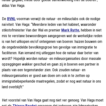
aldus Van Haga.
De
BVNL
-voorman verwijt de natuur- en milieuclubs ook de nodige
naïviteit. Van Haga: “Meerdere leden van het kabinet, waaronder
stikstofminister Van der Wal en premier
Mark Rutte
, hebben in niet
mis te verstane bewoordingen aangegeven wat de werkelijke reden
is van het uitkopen en/of onteigenen van boeren: huizen bouwen om
de ongebreidelde bevolkingsgroei ten gevolge van immigratie te
faciliteren. Kan iemand mij uitleggen hoe de natuur daar beter van
wordt? Hopelijk worden natuur- en milieuorganisaties door massale
opzeggingen wakker geschud en gaan zij in boeren een partner in
plaats van een tegenstander zien. Ook zouden natuur- en
milieuorganisaties er goed aan doen om ook in te zetten op
immigratiebeperkende maatregelen, zodat er nog wat natuur in ons
land overblijft.”
Het voorstel van Van Haga gaat nog niet ver genoeg. Van Haga moet
net als
Thierry Baudet
oproepen dat iedereen zijn lidmaatschap