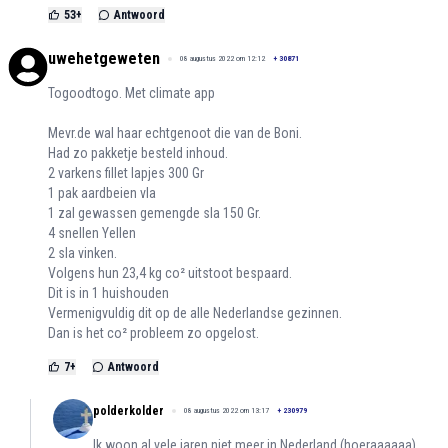
53
+
Antwoord
uwehetgeweten
08 augustus 2022 om 12:12
+
30871
Togoodtogo. Met climate app
Mevr.de wal haar echtgenoot die van de Boni.
Had zo pakketje besteld inhoud.
2 varkens fillet lapjes 300 Gr
1 pak aardbeien vla
1 zal gewassen gemengde sla 150 Gr.
4 snellen Yellen
2 sla vinken.
Volgens hun 23,4 kg co² uitstoot bespaard.
Dit is in 1 huishouden
Vermenigvuldig dit op de alle Nederlandse gezinnen.
Dan is het co² probleem zo opgelost.
7
+
Antwoord
polderkolder
08 augustus 2022 om 13:17
+
230979
Ik woon al vele jaren niet meer in Nederland (hoeraaaaaa),