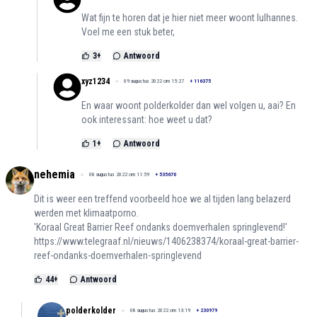
Wat fijn te horen dat je hier niet meer woont lulhannes.
Voel me een stuk beter,
3
+
Antwoord
xyz1234
09 augustus 2022 om 15:27
+
116375
En waar woont polderkolder dan wel volgen u, aai? En
ook interessant: hoe weet u dat?
1
+
Antwoord
nehemia
08 augustus 2022 om 11:59
+
535670
Dit is weer een treffend voorbeeld hoe we al tijden lang belazerd
werden met klimaatporno.
'Koraal Great Barrier Reef ondanks doemverhalen springlevend!'
https://www.telegraaf.nl/nieuws/1406238374/koraal-great-barrier-
reef-ondanks-doemverhalen-springlevend
44
+
Antwoord
polderkolder
08 augustus 2022 om 13:19
+
230979