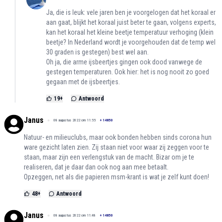
Ja, die is leuk: vele jaren ben je voorgelogen dat het koraal er
aan gaat, blijkt het koraal juist beter te gaan, volgens experts,
kan het koraal het kleine beetje temperatuur verhoging (klein
beetje? In Nederland wordt je voorgehouden dat de temp wel
30 graden is gestegen) best wel aan.
Oh ja, die arme ijsbeertjes gingen ook dood vanwege de
gestegen temperaturen. Ook hier: het is nog nooit zo goed
gegaan met de ijsbeertjes.
19
+
Antwoord
Janus
08 augustus 2022 om 11:55
+
14850
Natuur- en milieuclubs, maar ook bonden hebben sinds corona hun
ware gezicht laten zien. Zij staan niet voor waar zij zeggen voor te
staan, maar zijn een verlengstuk van de macht. Bizar om je te
realiseren, dat je daar dan ook nog aan mee betaalt.
Opzeggen, net als die papieren msm-krant is wat je zelf kunt doen!
48
+
Antwoord
Janus
08 augustus 2022 om 11:48
+
14850