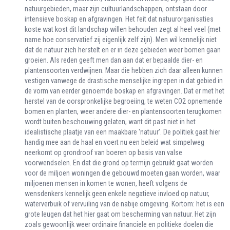
natuurgebieden, maar zijn cultuurlandschappen, ontstaan door
intensieve boskap en afgravingen. Het feit dat natuurorganisaties
koste wat kost dit landschap willen behouden zegt al heel veel (met
name hoe conservatief zij eigenlijk zelf zijn). Men wil kennelijk niet
dat de natuur zich herstelt en er in deze gebieden weer bomen gaan
groeien. Als reden geeft men dan aan dat er bepaalde dier- en
plantensoorten verdwijnen. Maar die hebben zich daar alleen kunnen
vestigen vanwege de drastische menselijke ingrepen in dat gebied in
de vorm van eerder genoemde boskap en afgravingen. Dat er met het
herstel van de oorspronkelijke begroeiing, te weten CO2 opnemende
bomen en planten, weer andere dier- en plantensoorten terugkomen
wordt buiten beschouwing gelaten, want dit past niet in het
idealistische plaatje van een maakbare 'natuur'. De politiek gaat hier
handig mee aan de haal en voert nu een beleid wat simpelweg
neerkomt op grondroof van boeren op basis van valse
voorwendselen. En dat die grond op termijn gebruikt gaat worden
voor de miljoen woningen die gebouwd moeten gaan worden, waar
miljoenen mensen in komen te wonen, heeft volgens de
wensdenkers kennelijk geen enkele negatieve invloed op natuur,
waterverbuik of vervuiling van de nabije omgeving. Kortom: het is een
grote leugen dat het hier gaat om bescherming van natuur. Het zijn
zoals gewoonlijk weer ordinaire financiele en politieke doelen die