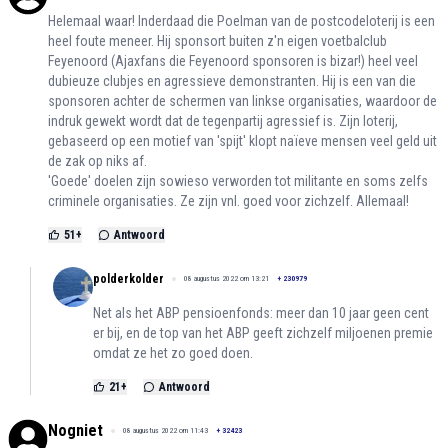
Helemaal waar! Inderdaad die Poelman van de postcodeloterij is een
heel foute meneer. Hij sponsort buiten z'n eigen voetbalclub
Feyenoord (Ajaxfans die Feyenoord sponsoren is bizar!) heel veel
dubieuze clubjes en agressieve demonstranten. Hij is een van die
sponsoren achter de schermen van linkse organisaties, waardoor de
indruk gewekt wordt dat de tegenpartij agressief is. Zijn loterij,
gebaseerd op een motief van 'spijt' klopt naïeve mensen veel geld uit
de zak op niks af.
'Goede' doelen zijn sowieso verworden tot militante en soms zelfs
criminele organisaties. Ze zijn vnl. goed voor zichzelf. Allemaal!
51
+
Antwoord
polderkolder
08 augustus 2022 om 13:21
+
230979
Net als het ABP pensioenfonds: meer dan 10 jaar geen cent
er bij, en de top van het ABP geeft zichzelf miljoenen premie
omdat ze het zo goed doen.
21
+
Antwoord
Nogniet
08 augustus 2022 om 11:43
+
32423