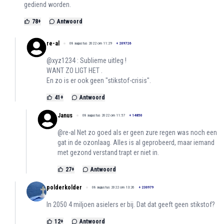
gediend worden.
78
+
Antwoord
re-al
08 augustus 2022 om 11:29
+
209726
@xyz1234 : Sublieme uitleg !
WANT ZO LIGT HET .
En zo is er ook geen "stikstof-crisis".
41
+
Antwoord
Janus
08 augustus 2022 om 11:57
+
14850
@re-al Net zo goed als er geen zure regen was noch een
gat in de ozonlaag. Alles is al geprobeerd, maar iemand
met gezond verstand trapt er niet in.
27
+
Antwoord
polderkolder
08 augustus 2022 om 13:26
+
230979
In 2050 4 miljoen asielers er bij. Dat dat geeft geen stikstof?
12
+
Antwoord