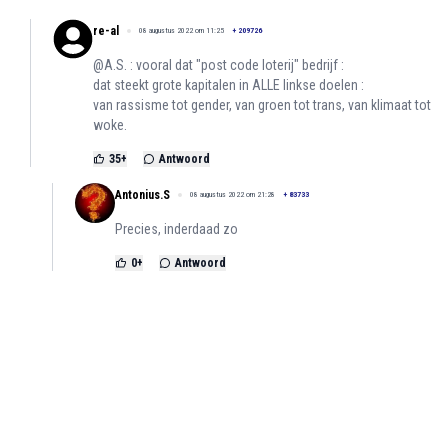
re-al
08 augustus 2022 om 11:25
+
209726
@A.S. : vooral dat "post code loterij" bedrijf :
dat steekt grote kapitalen in ALLE linkse doelen :
van rassisme tot gender, van groen tot trans, van klimaat tot
woke.
35
+
Antwoord
Antonius.S
08 augustus 2022 om 21:28
+
83733
Precies, inderdaad zo
0
+
Antwoord