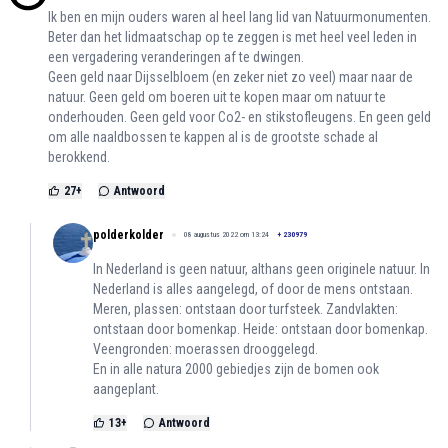
Ik ben en mijn ouders waren al heel lang lid van Natuurmonumenten.
Beter dan het lidmaatschap op te zeggen is met heel veel leden in
een vergadering veranderingen af te dwingen.
Geen geld naar Dijsselbloem (en zeker niet zo veel) maar naar de
natuur. Geen geld om boeren uit te kopen maar om natuur te
onderhouden. Geen geld voor Co2- en stikstofleugens. En geen geld
om alle naaldbossen te kappen al is de grootste schade al
berokkend.
27
+
Antwoord
polderkolder
08 augustus 2022 om 13:24
+
230979
In Nederland is geen natuur, althans geen originele natuur. In
Nederland is alles aangelegd, of door de mens ontstaan.
Meren, plassen: ontstaan door turfsteek. Zandvlakten:
ontstaan door bomenkap. Heide: ontstaan door bomenkap.
Veengronden: moerassen drooggelegd.
En in alle natura 2000 gebiedjes zijn de bomen ook
aangeplant.
13
+
Antwoord