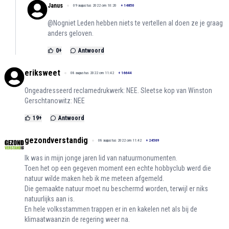
Janus
09 augustus 2022 om 10:20
+
14850
@Nogniet Leden hebben niets te vertellen al doen ze je graag
anders geloven.
0
+
Antwoord
eriksweet
08 augustus 2022 om 11:42
+
16644
Ongeadresseerd reclamedrukwerk: NEE. Sleetse kop van Winston
Gerschtanowitz: NEE
19
+
Antwoord
gezondverstandig
08 augustus 2022 om 11:42
+
24569
Ik was in mijn jonge jaren lid van natuurmonumenten.
Toen het op een gegeven moment een echte hobbyclub werd die
natuur wilde maken heb ik me meteen afgemeld.
Die gemaakte natuur moet nu beschermd worden, terwijl er niks
natuurlijks aan is.
En hele volksstammen trappen er in en kakelen net als bij de
klimaatwaanzin de regering weer na.