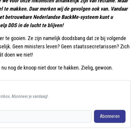
r we voor onze inkomsten afhankelijk zijn van reclame. Maar
el te makken. Daar merken wij de gevolgen ook van. Vandaar
a het betrouwbare Nederlandse BackMe-systeem kunt u
help DDS in de lucht te blijven!
eer te gooien. Ze zijn namelijk doodsbang dat ze bij volgende
elijk. Geen ministers leven? Geen staatssecretarissen? Zich
át doen we niet!
s nu nog de knoop niet door te hakken. Zielig, gewoon.
e inbox. Abonneer je vandaag!
Abonneren