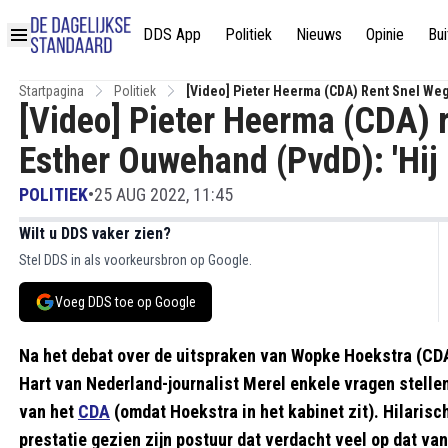
DDS App
Politiek
Nieuws
Opinie
Bui
Startpagina
Politiek
[Video] Pieter Heerma (CDA) Rent Snel Weg 
[Video] Pieter Heerma (CDA) r
Esther Ouwehand (PvdD): 'Hij i
POLITIEK
•
25 AUG 2022, 11:45
Wilt u DDS vaker zien?
Stel DDS in als voorkeursbron op Google.
Voeg DDS toe op Google
Na het debat over de uitspraken van Wopke Hoekstra (CDA)
Hart van Nederland-journalist Merel enkele vragen stelle
van het
CDA
(omdat Hoekstra in het kabinet zit). Hilaris
prestatie gezien zijn postuur dat verdacht veel op dat van