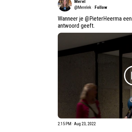
Merel
@
Merelek
·
Follow
Wanneer je 
@PieterHeerma
 een
antwoord geeft.
2:15 PM · Aug 23, 2022