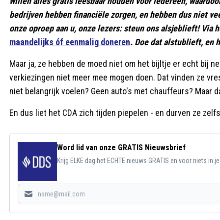
willen alles gratis leesbaar houden voor iedereen, waardoo
bedrijven hebben financiële zorgen, en hebben dus niet ve
onze oproep aan u, onze lezers: steun ons alsjeblieft! Vi
maandelijks óf eenmalig doneren
. Doe dat alstublieft, en 
Maar ja, ze hebben de moed niet om het bijltje er echt bij n
verkiezingen niet meer mee mogen doen. Dat vinden ze vres
niet belangrijk voelen? Geen auto's met chauffeurs? Maar d
En dus liet het CDA zich tijden piepelen - en durven ze zelf
Word lid van onze GRATIS Nieuwsbrief
Krijg ELKE dag het ECHTE nieuws GRATIS en voor niets in j