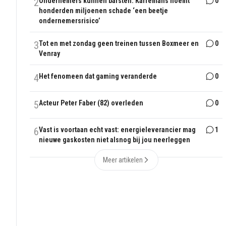
2
Ondernemers kunnen barsten: Karremans noemt
0
honderden miljoenen schade ‘een beetje
ondernemersrisico’
3
Tot en met zondag geen treinen tussen Boxmeer en
0
Venray
4
Het fenomeen dat gaming veranderde
0
5
Acteur Peter Faber (82) overleden
0
6
Vast is voortaan echt vast: energieleverancier mag
1
nieuwe gaskosten niet alsnog bij jou neerleggen
Meer artikelen