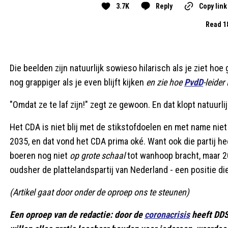
3.7K
Reply
Copy link
Read 1
Die beelden zijn natuurlijk sowieso hilarisch als je ziet ho
nog grappiger als je even blijft kijken
en zie hoe
PvdD
-leide
"Omdat ze te laf zijn!" zegt ze gewoon. En dat klopt natuurli
Het CDA is niet blij met de stikstofdoelen en met name niet
2035, en dat vond het CDA prima oké. Want ook die partij he
boeren nog niet
op grote schaal
tot wanhoop bracht, maar 2
oudsher de plattelandspartij van Nederland - een positie die
(Artikel gaat door onder de oproep ons te steunen)
Een oproep van de redactie: door de
coronacrisis
heeft DDS 