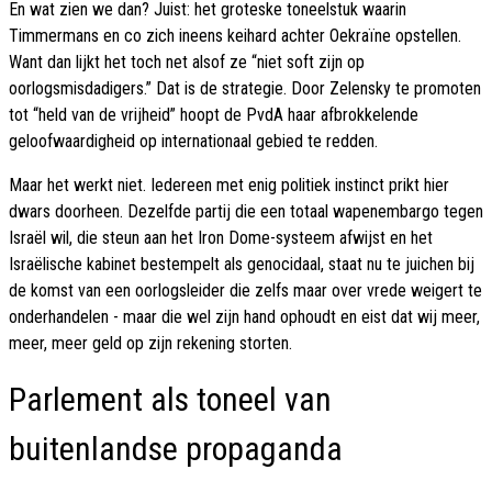
En wat zien we dan? Juist: het groteske toneelstuk waarin
Timmermans en co zich ineens keihard achter Oekraïne opstellen.
Want dan lijkt het toch net alsof ze “niet soft zijn op
oorlogsmisdadigers.” Dat is de strategie. Door Zelensky te promoten
tot “held van de vrijheid” hoopt de PvdA haar afbrokkelende
geloofwaardigheid op internationaal gebied te redden.
Maar het werkt niet. Iedereen met enig politiek instinct prikt hier
dwars doorheen. Dezelfde partij die een totaal wapenembargo tegen
Israël wil, die steun aan het Iron Dome-systeem afwijst en het
Israëlische kabinet bestempelt als genocidaal, staat nu te juichen bij
de komst van een oorlogsleider die zelfs maar over vrede weigert te
onderhandelen - maar die wel zijn hand ophoudt en eist dat wij meer,
meer, meer geld op zijn rekening storten.
Parlement als toneel van
buitenlandse propaganda