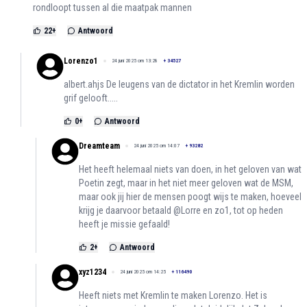
rondloopt tussen al die maatpak mannen
22
+
Antwoord
Lorenzo1
24 juni 2025 om 13:28
+
34527
albert.ahjs De leugens van de dictator in het Kremlin worden
grif gelooft.....
0
+
Antwoord
Dreamteam
24 juni 2025 om 14:07
+
93282
Het heeft helemaal niets van doen, in het geloven van wat
Poetin zegt, maar in het niet meer geloven wat de MSM,
maar ook jij hier de mensen poogt wijs te maken, hoeveel
krijg je daarvoor betaald @Lorre en zo1, tot op heden
heeft je missie gefaald!
2
+
Antwoord
xyz1234
24 juni 2025 om 14:25
+
116490
Heeft niets met Kremlin te maken Lorenzo. Het is