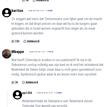
4
+
Antwoord
bariton
24 juni 2025 om 12:05
+
10348
Ze zeggen wel eens dat Timmermans over lijken gaat om de macht
te krijgen, en dat klopt precies en daar wil hij nu de burgers gaan
gebruiken die in Israël wonen ongeacht hun religie als ze maar
gedood kunnen worden
13
+
Antwoord
Mbappe
24 juni 2025 om 11:43
+
93118
Wat heeft Zelensky te zoeken in ons parlement? Ik sta in de
Oekraïense oorlog volledig aan zijn kant en ik vind het uitstekend dat
Nederland de Oeken helpt, maar daar is echt geen spreekbeurt voor
nodig. Symbolisch gedoe waar ik als kiezer niets mee opschiet.
3
+
Antwoord
xyz1234
24 juni 2025 om 14:29
+
116490
Nederland helpt de Oekrainers niet. Nederland steunt
Zelensky. Een wereld van verschil.