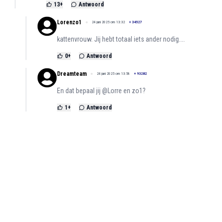
13
+
Antwoord
Lorenzo1
24 juni 2025 om 13:32
+
34527
kattenvrouw. Jij hebt totaal iets ander nodig....
0
+
Antwoord
Dreamteam
24 juni 2025 om 13:58
+
93282
En dat bepaal jij @Lorre en zo1?
1
+
Antwoord