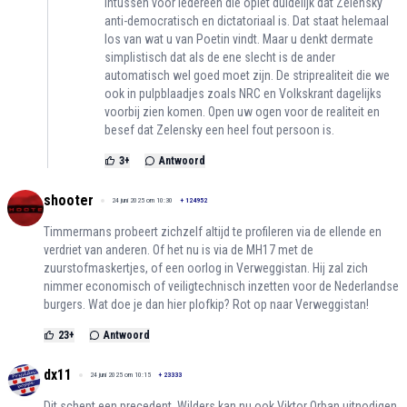
intussen voor iedereen die oplet duidelijk dat Zelensky
anti-democratisch en dictatoriaal is. Dat staat helemaal
los van wat u van Poetin vindt. Maar u denkt dermate
simplistisch dat als de ene slecht is de ander
automatisch wel goed moet zijn. De striprealiteit die we
ook in pulpblaadjes zoals NRC en Volkskrant dagelijks
voorbij zien komen. Open uw ogen voor de realiteit en
besef dat Zelensky een heel fout persoon is.
3
+
Antwoord
shooter
24 juni 2025 om 10:30
+
124952
Timmermans probeert zichzelf altijd te profileren via de ellende en
verdriet van anderen. Of het nu is via de MH17 met de
zuurstofmaskertjes, of een oorlog in Verweggistan. Hij zal zich
nimmer economisch of veiligtechnisch inzetten voor de Nederlandse
burgers. Wat doe je dan hier plofkip? Rot op naar Verweggistan!
23
+
Antwoord
dx11
24 juni 2025 om 10:15
+
23333
Dit schept een precedent. Wilders kan nu ook Viktor Orban uitnodigen