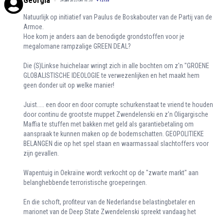
Georgia
24 juni 2025 om 10:53
+
12153
Natuurlijk op initiatief van Paulus de Boskabouter van de Partij van de
Armoe.
Hoe kom je anders aan de benodigde grondstoffen voor je
megalomane rampzalige GREEN DEAL?
Die (S)Linkse huichelaar wringt zich in alle bochten om z'n "GROENE
GLOBALISTISCHE IDEOLOGIE te verwezenlijken en het maakt hem
geen donder uit op welke manier!
Juist..... een door en door corrupte schurkenstaat te vriend te houden
door continu de grootste muppet Zwendelenski en z'n Oligargische
Maffia te stuffen met bakken met geld als garantiebetaling om
aanspraak te kunnen maken op de bodemschatten. GEOPOLITIEKE
BELANGEN die op het spel staan en waarmassaal slachtoffers voor
zijn gevallen.
Wapentuig in Oekraïne wordt verkocht op de "zwarte markt" aan
belanghebbende terroristische groeperingen.
En die schoft, profiteur van de Nederlandse belastingbetaler en
marionet van de Deep State Zwendelenski spreekt vandaag het