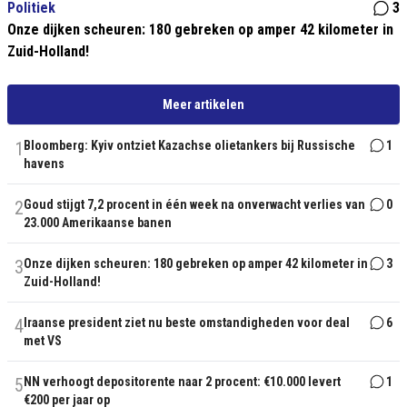
Politiek
3
Onze dijken scheuren: 180 gebreken op amper 42 kilometer in
Zuid-Holland!
Meer artikelen
1
Bloomberg: Kyiv ontziet Kazachse olietankers bij Russische
1
havens
2
Goud stijgt 7,2 procent in één week na onverwacht verlies van
0
23.000 Amerikaanse banen
3
Onze dijken scheuren: 180 gebreken op amper 42 kilometer in
3
Zuid-Holland!
4
Iraanse president ziet nu beste omstandigheden voor deal
6
met VS
5
NN verhoogt depositorente naar 2 procent: €10.000 levert
1
€200 per jaar op