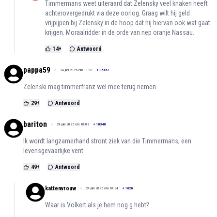
Timmermans weet uiteraard dat Zelensky veel knaken heeft
achterovergedrukt via deze oorlog. Graag wilt hij geld
vrijpijpen bij Zelensky in de hoop dat hij hiervan ook wat gaat
krijgen. Moraalridder in de orde van nep oranje Nassau.
14
+
Antwoord
pappa59
24 juni 2025 om 10:10
+
36167
Zelenski mag timmerfranz wel mee terug nemen.
29
+
Antwoord
bariton
24 juni 2025 om 10:03
+
10348
Ik wordt langzamerhand stront ziek van die Timmermans, een
levensgevaarlijke vent
49
+
Antwoord
kattenvrouw
24 juni 2025 om 10:34
+
1626
Waar is Volkert als je hem nog g hebt?