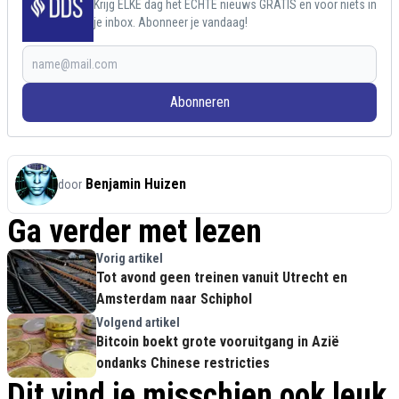
Krijg ELKE dag het ECHTE nieuws GRATIS en voor niets in
je inbox. Abonneer je vandaag!
Abonneren
Benjamin Huizen
door
Ga verder met lezen
Vorig artikel
Tot avond geen treinen vanuit Utrecht en
Amsterdam naar Schiphol
Volgend artikel
Bitcoin boekt grote vooruitgang in Azië
ondanks Chinese restricties
Dit vind je misschien ook leuk