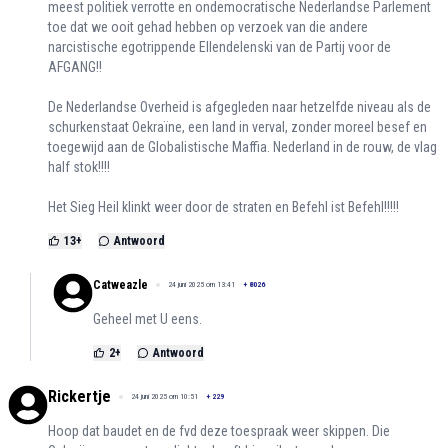
meest politiek verrotte en ondemocratische Nederlandse Parlement
toe dat we ooit gehad hebben op verzoek van die andere
narcistische egotrippende Ellendelenski van de Partij voor de
AFGANG!!
De Nederlandse Overheid is afgegleden naar hetzelfde niveau als de
schurkenstaat Oekraïne, een land in verval, zonder moreel besef en
toegewijd aan de Globalistische Maffia. Nederland in de rouw, de vlag
half stok!!!!
Het Sieg Heil klinkt weer door de straten en Befehl ist Befehl!!!!!
13
+
Antwoord
Catweazle
24 juni 2025 om 13:41
+
8026
Geheel met U eens.
2
+
Antwoord
Rickertje
24 juni 2025 om 10:51
+
229
Hoop dat baudet en de fvd deze toespraak weer skippen. Die