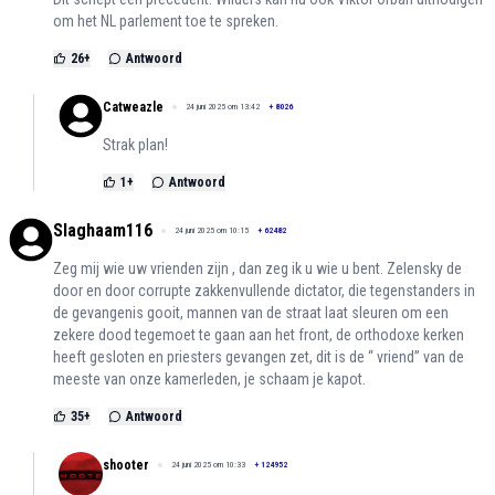
om het NL parlement toe te spreken.
26
+
Antwoord
Catweazle
24 juni 2025 om 13:42
+
8026
Strak plan!
1
+
Antwoord
Slaghaam116
24 juni 2025 om 10:15
+
62482
Zeg mij wie uw vrienden zijn , dan zeg ik u wie u bent. Zelensky de
door en door corrupte zakkenvullende dictator, die tegenstanders in
de gevangenis gooit, mannen van de straat laat sleuren om een
zekere dood tegemoet te gaan aan het front, de orthodoxe kerken
heeft gesloten en priesters gevangen zet, dit is de “ vriend” van de
meeste van onze kamerleden, je schaam je kapot.
35
+
Antwoord
shooter
24 juni 2025 om 10:33
+
124952