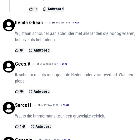
1
+
Antwoord
hendrik-haan
24 juni 2025 om 11:41
+
9020
Wij staan schouder aan schouder met alle landen die oorlog voeren,
behalve als het joden zijn.
8
+
Antwoord
Cees.V
24 juni 2025 om 11:37
+
2908
Ik schaam me als rechtgeaarde Nederlander voor overhrid. Wat een
pleps.
9
+
Antwoord
Sarcoff
24 juni 2025 om 11:28
+
32348
Wat is die timmermans toch een gruwelijke vetvlek.
14
+
Antwoord