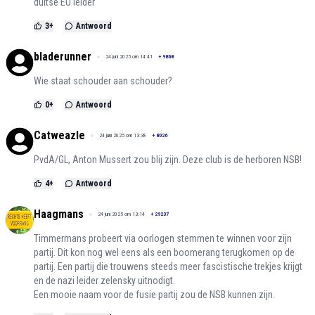
duitse EU leider
3
+
Antwoord
bladerunner
24 juni 2025 om 14:41
+
9868
Wie staat schouder aan schouder?
0
+
Antwoord
Catweazle
24 juni 2025 om 13:38
+
8026
PvdA/GL, Anton Mussert zou blij zijn. Deze club is de herboren NSB!
4
+
Antwoord
Haagmans
24 juni 2025 om 13:14
+
29237
Timmermans probeert via oorlogen stemmen te winnen voor zijn
partij. Dit kon nog wel eens als een boomerang terugkomen op de
partij. Een partij die trouwens steeds meer fascistische trekjes krijgt
en de nazi leider zelensky uitnodigt.
Een mooie naam voor de fusie partij zou de NSB kunnen zijn.