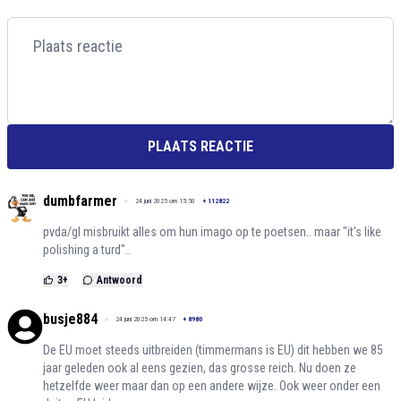
PLAATS REACTIE
dumbfarmer
24 juni 2025 om 15:50
+
112822
pvda/gl misbruikt alles om hun imago op te poetsen.. maar "it's like
polishing a turd"..
3
+
Antwoord
busje884
24 juni 2025 om 14:47
+
8980
De EU moet steeds uitbreiden (timmermans is EU) dit hebben we 85
jaar geleden ook al eens gezien, das grosse reich. Nu doen ze
hetzelfde weer maar dan op een andere wijze. Ook weer onder een