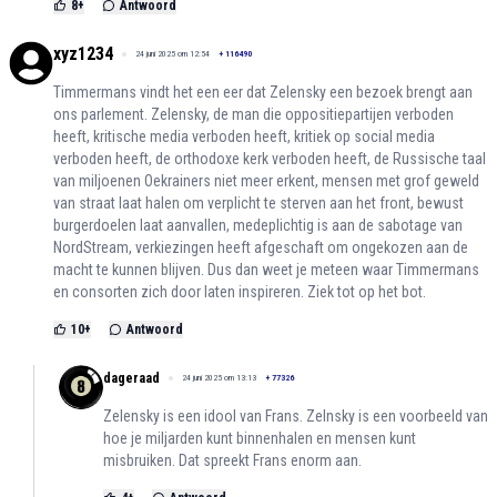
8
+
Antwoord
xyz1234
24 juni 2025 om 12:54
+
116490
Timmermans vindt het een eer dat Zelensky een bezoek brengt aan
ons parlement. Zelensky, de man die oppositiepartijen verboden
heeft, kritische media verboden heeft, kritiek op social media
verboden heeft, de orthodoxe kerk verboden heeft, de Russische taal
van miljoenen Oekrainers niet meer erkent, mensen met grof geweld
van straat laat halen om verplicht te sterven aan het front, bewust
burgerdoelen laat aanvallen, medeplichtig is aan de sabotage van
NordStream, verkiezingen heeft afgeschaft om ongekozen aan de
macht te kunnen blijven. Dus dan weet je meteen waar Timmermans
en consorten zich door laten inspireren. Ziek tot op het bot.
10
+
Antwoord
dageraad
24 juni 2025 om 13:13
+
77326
Zelensky is een idool van Frans. Zelnsky is een voorbeeld van
hoe je miljarden kunt binnenhalen en mensen kunt
misbruiken. Dat spreekt Frans enorm aan.