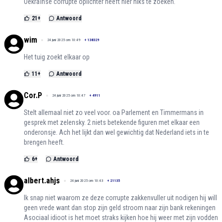
Oekraïnse corrupte oplichter heeft hier niks te zoeken.
21
+
Antwoord
wim
24 juni 2025 om 10:49
+
138329
Het tuig zoekt elkaar op
11
+
Antwoord
Cor.P
24 juni 2025 om 10:47
+
4911
Stelt allemaal niet zo veel voor. oa Parlement en Timmermans in
gesprek met zelensky. 2 niets betekende figuren met elkaar een
onderonsje. Ach het lijkt dan wel gewichtig dat Nederland iets in te
brengen heeft.
6
+
Antwoord
albert.ahjs
24 juni 2025 om 10:43
+
21135
Ik snap niet waarom ze deze corrupte zakkenvuller uit nodigen hij will
geen vrede want dan stop zijn geld stroom naar zijn bank rekeningen
Asociaal idioot is het moet straks kijken hoe hij weer met zijn vodden