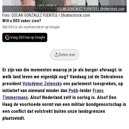
OSCAR GONZALEZ FUENTES / Shutterstock.com
Foto: OSCAR GONZALEZ FUENTES / Shutterstock.com
Wilt u DDS vaker zien?
Stel DDS in als voorkeursbron op Google.
Voeg DDS toe op Google
Delen met
Er zijn van die momenten waarop je je als burger afvraagt: in
welk land leven we eigenlijk nog? Vandaag zal de Oekraïense
president
Volodymyr Zelensky
ons parlement toespreken, op
initiatief van niemand minder dan
PvdA
-leider
Frans
Timmermans
. Alsof Nederland zelf in oorlog is. Alsof Den
Haag de voorhoede vormt van een militair bondgenootschap in
een conflict dat volstrekt buiten onze landsgrenzen
plaatsvindt.