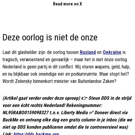
Read more on X
Deze oorlog is niet de onze
Laat dit glashelder zijn: de oorlog tussen
Rusland
en
Oekraïne
is
tragisch, verwoestend en gevaarlijk – maar het is niet ónze oorlog.
Nederland is geen partij in dit conflict. Wij sturen wapens, geld, hulp,
en nu blijkbaar ook oneindige eer en podiumruimte. Waar stopt het?
Wordt Zelensky binnenkort minister van Buitenlandse Zaken?
(Artikel gaat verder onder deze oproep) 👉 Steun DDS in de strijd
voor een écht rechts Nederland! Rekeningnummer:
NL95RABO0159098327 t.n.v. Liberty Media ✅ Doneer direct via
BackMe en ontvang elke dag een gratis column in je inbox (die we
niet op DDS konden publiceren omdat die te controversieel was)
Link:
https://dds.backme.org