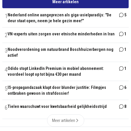
Meer artikelen
1
Nederland online aangeprezen als giga-asielparadijs: "De
5
deur staat open, neem je hele gezin mee!"
2
VN-experts uiten zorgen over etnische minderheden in Iran
1
3
Noodverordening om natuurbrand Boschhuizerbergen nog
1
actief
4
Odido stopt LinkedIn Premium in mobiel abonnement:
1
voordeel loopt op tot bijna €30 per maand
5
IS-propagandazaak klapt door blunder justitie: Filmpjes
6
ontbraken gewoon in strafdossier!
6
Tielen waarschuwt voor kwetsbaarheid gelijkheidsstrijd
8
Meer artikelen