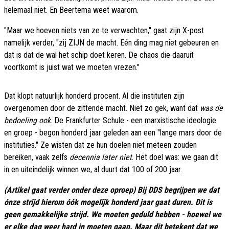
helemaal niet. En Beertema weet waarom.
"Maar we hoeven niets van ze te verwachten," gaat zijn X-post
namelijk verder, "zij ZIJN de macht. Eén ding mag niet gebeuren en
dat is dat de wal het schip doet keren. De chaos die daaruit
voortkomt is juist wat we moeten vrezen."
Dat klopt natuurlijk honderd procent. Al die instituten zijn
overgenomen door de zittende macht. Niet zo gek, want dat
was de
bedoeling ook
. De Frankfurter Schule - een marxistische ideologie
en groep - begon honderd jaar geleden aan een "lange mars door de
instituties." Ze wisten dat ze hun doelen niet meteen zouden
bereiken, vaak zelfs
decennia later niet
. Het doel was: we gaan dit
in en uiteindelijk winnen we, al duurt dat 100 of 200 jaar.
(Artikel gaat verder onder deze oproep) Bij DDS begrijpen we dat
ónze strijd hierom óók mogelijk honderd jaar gaat duren. Dit is
geen gemakkelijke strijd. We moeten geduld hebben - hoewel we
er elke dag weer hard in moeten gaan. Maar dit betekent dat we