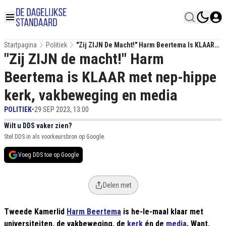
Startpagina
Politiek
"Zij ZIJN De Macht!" Harm Beertema Is KLAAR
"Zij ZIJN de macht!" Harm
Met Nep-Hippe Kerk, Vakbeweging En Media
Beertema is KLAAR met nep-hippe
kerk, vakbeweging en media
POLITIEK
•
29 SEP 2023, 13:00
Wilt u DDS vaker zien?
Stel DDS in als voorkeursbron op Google.
Voeg DDS toe op Google
Delen met
Tweede Kamerlid
Harm Beertema
is he-le-maal klaar met
universiteiten, de vakbeweging, de
kerk
én de
media
. Want,