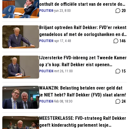
onthult de officiële start van de eerste door
het Rijk gefinancierde Renaissanceschool
20
POLITIEK
•
jun 23, 8:00
Briljant optreden Ralf Dekker: FVD'er rekent
genadeloos af met de oorlogshaviken en de
mythe van 'Groot-Israël'
146
POLITIEK
•
apr 17, 4:48
IJzersterke FVD-inbreng zet Tweede Kamer
op z'n kop: Ralf Dekker eist openen
Gronings gas en keiharde neutraliteit
15
POLITIEK
•
mrt 26, 11:00
WAANZIN: Belasting betalen over geld dat
je NIET hebt? Ralf Dekker (FVD) slaat alarm!
24
POLITIEK
•
feb 08, 18:30
MEESTERKLASSE: FVD-strateeg Ralf Dekker
geeft kinderachtig parlement lesje