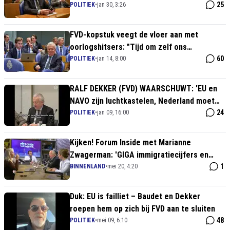
Realpolitik (en ze worden HELEMAAL gek!)
25
POLITIEK
•
jan 30, 3:26
FVD-kopstuk veegt de vloer aan met
oorlogshitsers: "Tijd om zelf ons
internationaal beleid te bepalen"
60
POLITIEK
•
jan 14, 8:00
RALF DEKKER (FVD) WAARSCHUWT: 'EU en
NAVO zijn luchtkastelen, Nederland moet
kiezen voor eigen kracht!'
24
POLITIEK
•
jan 09, 16:00
Kijken! Forum Inside met Marianne
Zwagerman: 'GIGA immigratiecijfers en
remigratie'
1
BINNENLAND
•
mei 20, 4:20
Duk: EU is failliet – Baudet en Dekker
roepen hem op zich bij FVD aan te sluiten
48
POLITIEK
•
mei 09, 6:10