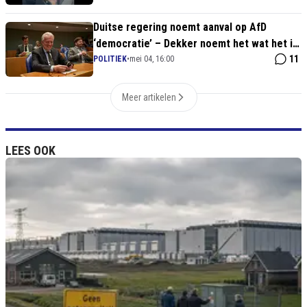
Duitse regering noemt aanval op AfD
‘democratie’ – Dekker noemt het wat het is:
waanzin
11
POLITIEK
•
mei 04, 16:00
Meer artikelen
LEES OOK