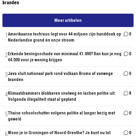
branden
Meer artikelen
1
Amerikaanse techreus legt voor 44 miljoen zijn handdoek op
0
Nederlandse grond én onze stroom
2
Erkende bevingsschade van minimaal €1.000? Dan kun je nog
0
€4.000 voor je woning krijgen
3
Java sluit nationaal park rond vulkaan Bromo af vanwege
0
branden
4
Klimaatdrammers blokkeren snelweg en lachen politie uit:
8
Volgende illegaliteit staat al gepland
5
Thaise schoolschutter volgens politie al langer bezig met
0
geweld
6
Woon je in Groningen of Noord-Drenthe? Je kunt nu tot
0