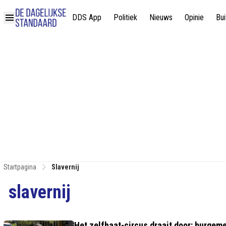
DDS App
Politiek
Nieuws
Opinie
Bui
Startpagina
Slavernij
slavernij
Het zelfhaat-circus draait door: burgem