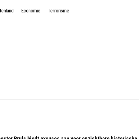
tenland
Economie
Terrorisme
eester Bruls biedt excuses aan voor onzichtbare historische