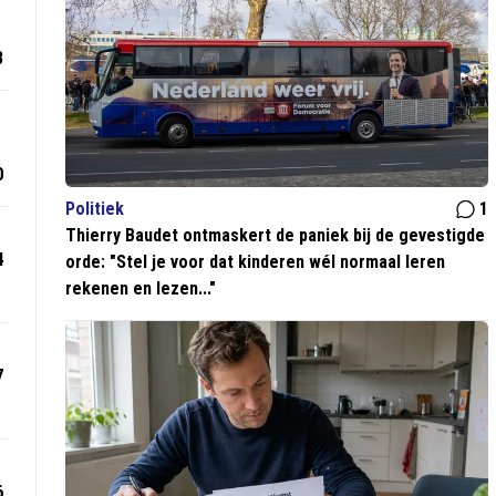
8
0
Politiek
1
Thierry Baudet ontmaskert de paniek bij de gevestigde
4
orde: "Stel je voor dat kinderen wél normaal leren
rekenen en lezen..."
7
6