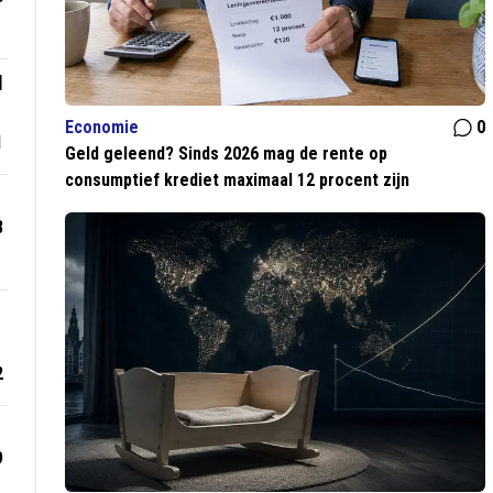
l
Economie
0
1
Geld geleend? Sinds 2026 mag de rente op
consumptief krediet maximaal 12 procent zijn
8
2
9