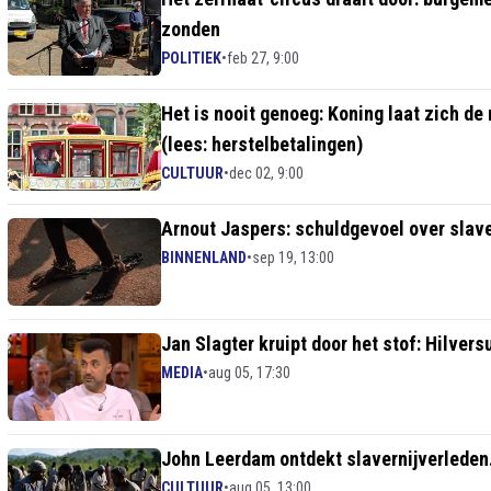
zonden
POLITIEK
•
feb 27, 9:00
Het is nooit genoeg: Koning laat zich d
(lees: herstelbetalingen)
CULTUUR
•
dec 02, 9:00
Arnout Jaspers: schuldgevoel over slav
BINNENLAND
•
sep 19, 13:00
Jan Slagter kruipt door het stof: Hilver
MEDIA
•
aug 05, 17:30
John Leerdam ontdekt slavernijverleden..
CULTUUR
•
aug 05, 13:00