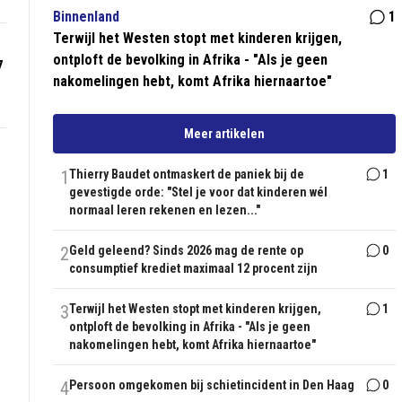
Binnenland
1
Terwijl het Westen stopt met kinderen krijgen,
ontploft de bevolking in Afrika - "Als je geen
7
nakomelingen hebt, komt Afrika hiernaartoe"
Meer artikelen
1
Thierry Baudet ontmaskert de paniek bij de
1
gevestigde orde: "Stel je voor dat kinderen wél
normaal leren rekenen en lezen..."
2
Geld geleend? Sinds 2026 mag de rente op
0
consumptief krediet maximaal 12 procent zijn
3
Terwijl het Westen stopt met kinderen krijgen,
1
ontploft de bevolking in Afrika - "Als je geen
nakomelingen hebt, komt Afrika hiernaartoe"
4
Persoon omgekomen bij schietincident in Den Haag
0