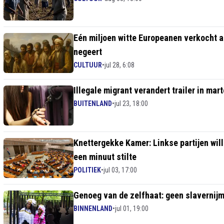
Eén miljoen witte Europeanen verkocht a
negeert
CULTUUR
•
jul 28, 6:08
Illegale migrant verandert trailer in ma
BUITENLAND
•
jul 23, 18:00
Knettergekke Kamer: Linkse partijen will
een minuut stilte
POLITIEK
•
jul 03, 17:00
Genoeg van de zelfhaat: geen slaverni
BINNENLAND
•
jul 01, 19:00