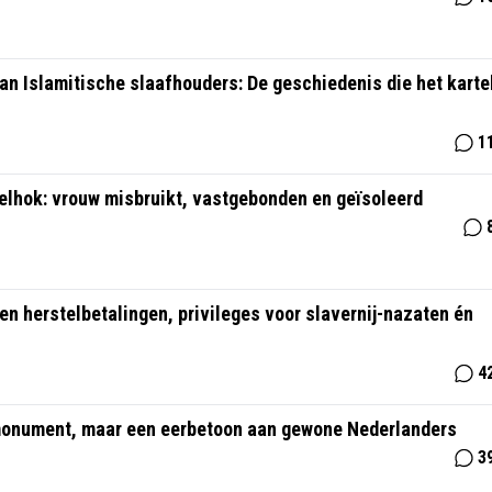
an Islamitische slaafhouders: De geschiedenis die het karte
1
rtelhok: vrouw misbruikt, vastgebonden en geïsoleerd
en herstelbetalingen, privileges voor slavernij-nazaten én
4
jmonument, maar een eerbetoon aan gewone Nederlanders
3