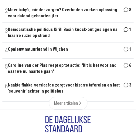
2
Meer baby’s, minder zorgen? Overheden zoeken oplossing
8
voor dalend geboortecijfer
3
Democratische politicus Kirill Basin knock-out geslagen na
1
bizarre ruzie op strand
4
Opnieuw natuurbrand in Wijchen
1
5
Caroline van der Plas roept op tot actie: "Dit is het voorland
6
waar we nu naartoe gaan"
6
Naakte flakka-verslaafde zorgt voor bizarre taferelen en laat
3
‘souvenir’ achter in politiebus
Meer artikelen