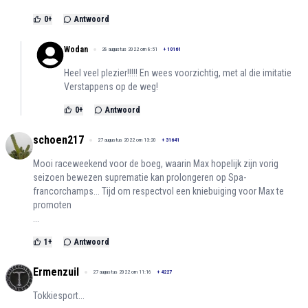
0
+
Antwoord
Wodan
28 augustus 2022 om 8:51
+
10161
Heel veel plezier!!!!! En wees voorzichtig, met al die imitatie
Verstappens op de weg!
0
+
Antwoord
schoen217
27 augustus 2022 om 13:20
+
31641
Mooi raceweekend voor de boeg, waarin Max hopelijk zijn vorig
seizoen bewezen suprematie kan prolongeren op Spa-
francorchamps... Tijd om respectvol een kniebuiging voor Max te
promoten
...
1
+
Antwoord
Ermenzuil
27 augustus 2022 om 11:16
+
4227
Tokkiesport...