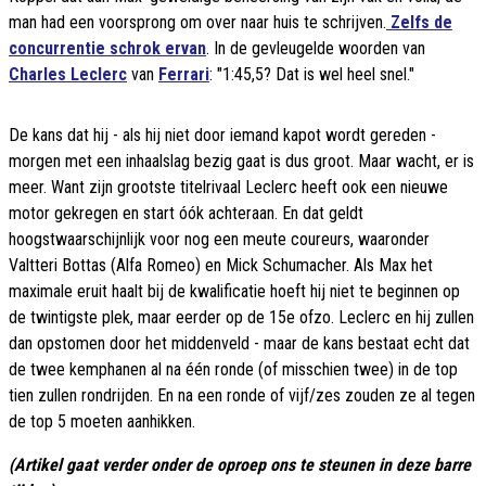
man had een voorsprong om over naar huis te schrijven.
Zelfs de
concurrentie schrok ervan
. In de gevleugelde woorden van
Charles Leclerc
van
Ferrari
: "1:45,5? Dat is wel heel snel."
De kans dat hij - als hij niet door iemand kapot wordt gereden -
morgen met een inhaalslag bezig gaat is dus groot. Maar wacht, er is
meer. Want zijn grootste titelrivaal Leclerc heeft ook een nieuwe
motor gekregen en start óók achteraan. En dat geldt
hoogstwaarschijnlijk voor nog een meute coureurs, waaronder
Valtteri Bottas (Alfa Romeo) en Mick Schumacher. Als Max het
maximale eruit haalt bij de kwalificatie hoeft hij niet te beginnen op
de twintigste plek, maar eerder op de 15e ofzo. Leclerc en hij zullen
dan opstomen door het middenveld - maar de kans bestaat echt dat
de twee kemphanen al na één ronde (of misschien twee) in de top
tien zullen rondrijden. En na een ronde of vijf/zes zouden ze al tegen
de top 5 moeten aanhikken.
(Artikel gaat verder onder de oproep ons te steunen in deze barre