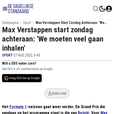
Startpagina
Sport
Max Verstappen Start Zondag Achteraan: 'We
Max Verstappen start zondag
Moeten Veel Gaan Inhalen'
achteraan: 'We moeten veel gaan
inhalen'
SPORT
•
27 AUG 2022, 6:43
Wilt u DDS vaker zien?
Stel DDS in als voorkeursbron op Google.
Voeg DDS toe op Google
Delen met
Het
Formule 1
-seizoen gaat weer verder. De Grand Prix die
vandaag op het programma staat is die van
België
. Voor
Max