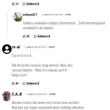
1
+
Antwoord
schoen217
27 augustus 2022 om 14:50
+
31641
Tokkies ontwijken zuiltjes, Kermenzuil... Zelfs kermengehuil
verdwijnt in de rijwind...
0
+
Antwoord
re-al
27 augustus 2022 om 10:44
+
209931
S p a n n e n d ...
Dat de beste coureur, mag winnen. Max, dus.
Jenson Button : "Max; it's natural, ain't it".
Keep cool !
0
+
Antwoord
C.A..B
27 augustus 2022 om 7:09
+
20788
Nieuwe motor, kan weer een mooie race worden.
Max kan zijn super racetalent weer volledig uitbuiten.