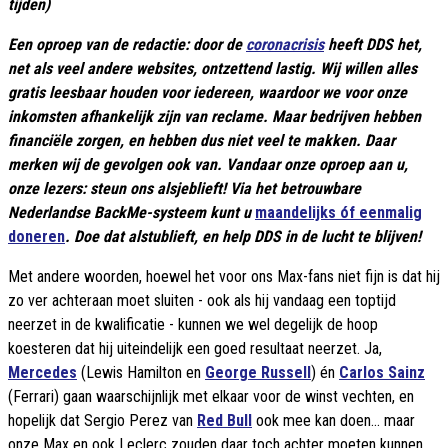
tijden)
Een oproep van de redactie: door de
coronacrisis
heeft DDS het,
net als veel andere websites, ontzettend lastig. Wij willen alles
gratis leesbaar houden voor iedereen, waardoor we voor onze
inkomsten afhankelijk zijn van reclame. Maar bedrijven hebben
financiële zorgen, en hebben dus niet veel te makken. Daar
merken wij de gevolgen ook van. Vandaar onze oproep aan u,
onze lezers: steun ons alsjeblieft! Via het betrouwbare
Nederlandse BackMe-systeem kunt u
maandelijks óf eenmalig
doneren
. Doe dat alstublieft, en help DDS in de lucht te blijven!
Met andere woorden, hoewel het voor ons Max-fans niet fijn is dat hij
zo ver achteraan moet sluiten - ook als hij vandaag een toptijd
neerzet in de kwalificatie - kunnen we wel degelijk de hoop
koesteren dat hij uiteindelijk een goed resultaat neerzet. Ja,
Mercedes
(Lewis Hamilton en
George Russell
) én
Carlos Sainz
(Ferrari) gaan waarschijnlijk met elkaar voor de winst vechten, en
hopelijk dat Sergio Perez van
Red Bull
ook mee kan doen... maar
onze Max en ook Leclerc zouden daar toch achter moeten kunnen